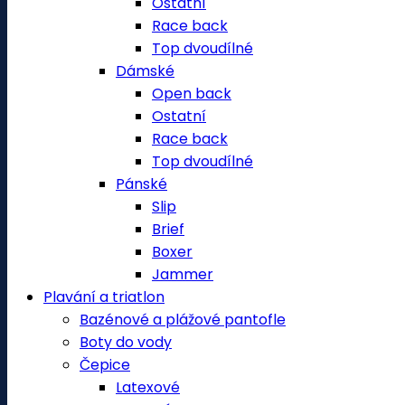
Ostatní
Race back
Top dvoudílné
Dámské
Open back
Ostatní
Race back
Top dvoudílné
Pánské
Slip
Brief
Boxer
Jammer
Plavání a triatlon
Bazénové a plážové pantofle
Boty do vody
Čepice
Latexové