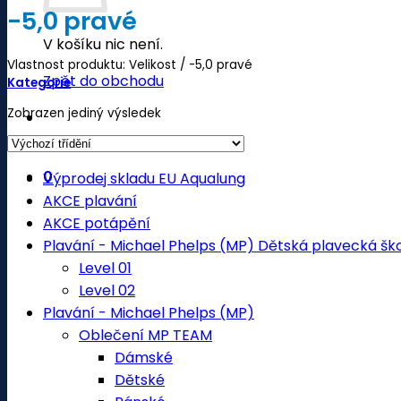
-5,0 pravé
V košíku nic není.
Vlastnost produktu: Velikost
/
-5,0 pravé
Zpět do obchodu
Kategorie
Zobrazen jediný výsledek
0
Výprodej skladu EU Aqualung
AKCE plavání
AKCE potápění
Plavání - Michael Phelps (MP) Dětská plavecká šk
Level 01
Level 02
Plavání - Michael Phelps (MP)
Oblečení MP TEAM
Dámské
Dětské