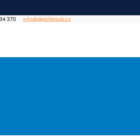
834 370
info@delphinsub.cz