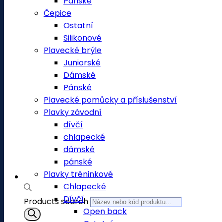
Pánské
Čepice
Ostatní
Silikonové
Plavecké brýle
Juniorské
Dámské
Pánské
Plavecké pomůcky a příslušenství
Plavky závodní
dívčí
chlapecké
dámské
pánské
Plavky tréninkové
Chlapecké
Dívčí
Products search
Open back