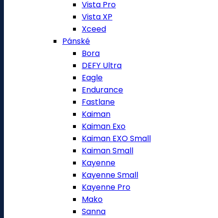
Vista Pro
Vista XP
Xceed
Pánské
Bora
DEFY Ultra
Eagle
Endurance
Fastlane
Kaiman
Kaiman Exo
Kaiman EXO Small
Kaiman Small
Kayenne
Kayenne Small
Kayenne Pro
Mako
Sanna