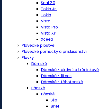
Seal 2.0
Tokio Jr.
Tokio
Vista
Vista Pro
Vista XP
Xceed
Plavecké ploutve
Plavecké pomůcky a příslušenství
Plavky
Dámské
Dámské - aktivní a tréninkové
Dámské - fitnes
Dámské - těhotenské
Pánské
Pánské
Slip
Brief