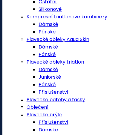
Ostatní
Silikonové
Kompresní triatlonové kombinézy
Dámské
Pánské
Plavecké obleky Aqua Skin
Dámské
Pánské
Plavecké obleky triatlon
Dámské
Juniorské
Pánské
Příslušenství
Plavecké batohy a tašky
Oblečení
Plavecké brýle
Příslušenství
Dámské