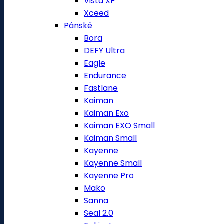
Vista XP
Xceed
Pánské
Bora
DEFY Ultra
Eagle
Endurance
Fastlane
Kaiman
Kaiman Exo
Kaiman EXO Small
Kaiman Small
Kayenne
Kayenne Small
Kayenne Pro
Mako
Sanna
Seal 2.0