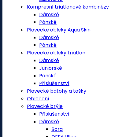
Kompresní triatlonové kombinézy
Dámské
Pánské
Plavecké obleky Aqua Skin
Dámské
Pánské
Plavecké obleky triatlon
Dámské
Juniorské
Pánské
Příslušenství
Plavecké batohy a tašky
Oblečení
Plavecké brýle
Příslušenství
Dámské
Bora
DEFY Ultra