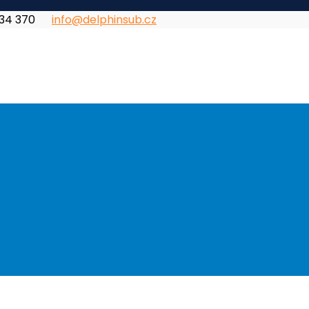
834 370
info@delphinsub.cz