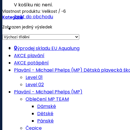
V košíku nic není.
Vlastnost produktu: Velikost
/
-6
Zpět do obchodu
Kategorie
Zobrazen jediný výsledek
0
Výprodej skladu EU Aqualung
AKCE plavání
AKCE potápění
Plavání - Michael Phelps (MP) Dětská plavecká šk
Level 01
Level 02
Plavání - Michael Phelps (MP)
Oblečení MP TEAM
Dámské
Dětské
Pánské
Čepice