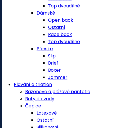
Top dvoudílné
Dámské
Open back
Ostatní
Race back
Top dvoudílné
Pánské
Slip
Brief
Boxer
Jammer
Plavání a triatlon
Bazénové a plážové pantofle
Boty do vody
Čepice
Latexové
Ostatní
Silikonové