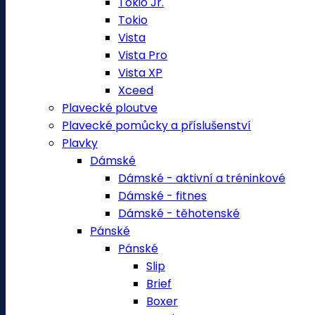
Tokio Jr.
Tokio
Vista
Vista Pro
Vista XP
Xceed
Plavecké ploutve
Plavecké pomůcky a příslušenství
Plavky
Dámské
Dámské - aktivní a tréninkové
Dámské - fitnes
Dámské - těhotenské
Pánské
Pánské
Slip
Brief
Boxer