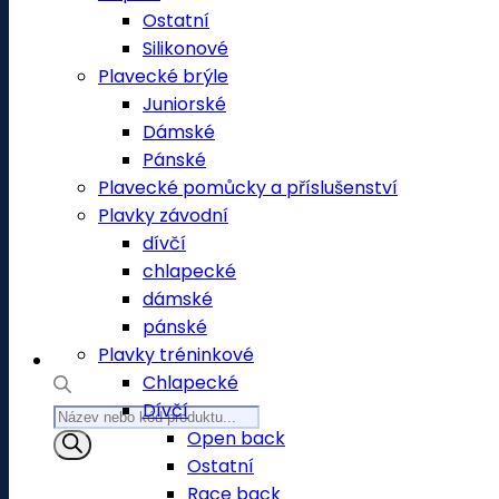
Ostatní
Silikonové
Plavecké brýle
Juniorské
Dámské
Pánské
Plavecké pomůcky a příslušenství
Plavky závodní
dívčí
chlapecké
dámské
pánské
Plavky tréninkové
Chlapecké
Dívčí
Products
Open back
search
Ostatní
Race back