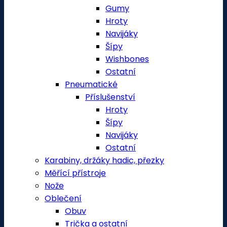
Gumy
Hroty
Navijáky
Šípy
Wishbones
Ostatní
Pneumatické
Příslušenství
Hroty
Šípy
Navijáky
Ostatní
Karabiny, držáky hadic, přezky
Měřící přístroje
Nože
Oblečení
Obuv
Trička a ostatní