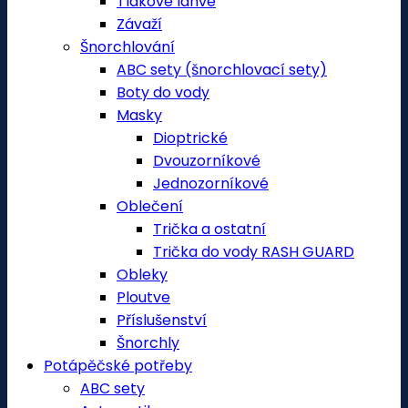
Tlakové láhve
Závaží
Šnorchlování
ABC sety (šnorchlovací sety)
Boty do vody
Masky
Dioptrické
Dvouzorníkové
Jednozorníkové
Oblečení
Trička a ostatní
Trička do vody RASH GUARD
Obleky
Ploutve
Příslušenství
Šnorchly
Potápěčské potřeby
ABC sety