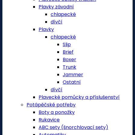
Plavky závodní
chlapecké
dívčí
Plavky
chlapecké
Slip
Brief
Boxer
Trunk
Jammer
Ostatní
dívčí
Plavecké pomůcky a příslušenství
Potápěčské potřeby
Boty a ponožky
Rukavice
ABC sety (šnorchlovací sety)
Automatiky