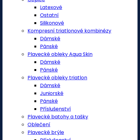
Latexové
Ostatní
Silikonové
Kompresní triatlonové kombinézy
Dámské
Pánské
Plavecké obleky Aqua Skin
Dámské
Pánské
Plavecké obleky triatlon
Dámské
Juniorské
Pánské
Příslušenství
Plavecké batohy a tašky
Oblečení
Plavecké brýle