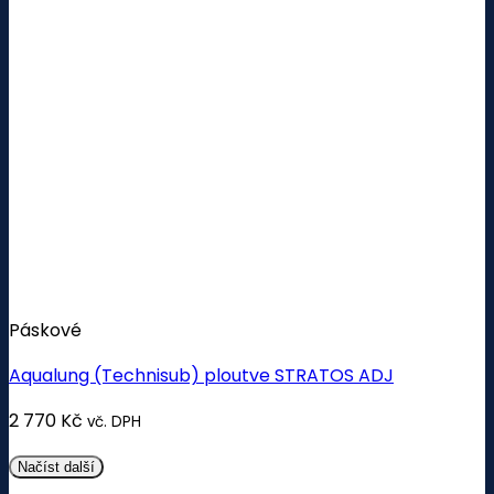
Páskové
Aqualung (Technisub) ploutve STRATOS ADJ
2 770
Kč
vč. DPH
Načíst další