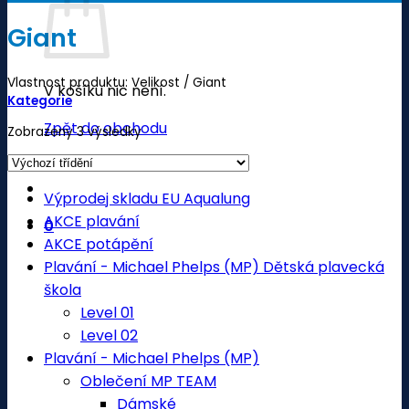
Giant
Vlastnost produktu: Velikost
/
Giant
V košíku nic není.
Kategorie
Zpět do obchodu
Zobrazeny 3 výsledky
Výprodej skladu EU Aqualung
AKCE plavání
0
AKCE potápění
Plavání - Michael Phelps (MP) Dětská plavecká
škola
Level 01
Level 02
Plavání - Michael Phelps (MP)
Oblečení MP TEAM
Dámské