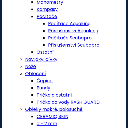
Manometry
Kompasy
Počítače
Počítače Aqualung
Příslušenství Aqualung
Počítače Scubapro
Příslušenství Scubapro
Ostatní
Navijáky, cívky
Nože
Oblečení
Čepice
Bundy
Trička a ostatní
Trička do vody RASH GUARD
Obleky mokré, polosuché
CERAMIQ SKIN
0 - 2 mm