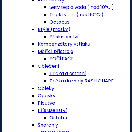
Sety teplá voda ( nad 10°C )
Teplá voda ( nad 10°C )
Octopus
Brýle (masky)
Příslušenství
Kompenzátory vztlaku
Měřící přístroje
POČÍTAČE
Oblečení
Trička a ostatní
Trička do vody RASH GUARD
Obleky
Opasky
Ploutve
Příslušenství
Ostatní
Šnorchly