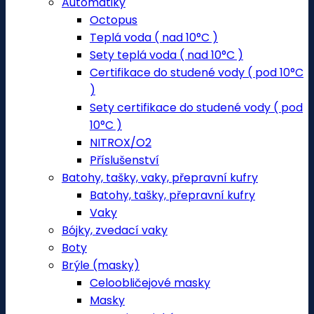
Automatiky
Octopus
Teplá voda ( nad 10°C )
Sety teplá voda ( nad 10°C )
Certifikace do studené vody ( pod 10°C
)
Sety certifikace do studené vody ( pod
10°C )
NITROX/O2
Příslušenství
Batohy, tašky, vaky, přepravní kufry
Batohy, tašky, přepravní kufry
Vaky
Bójky, zvedací vaky
Boty
Brýle (masky)
Celoobličejové masky
Masky