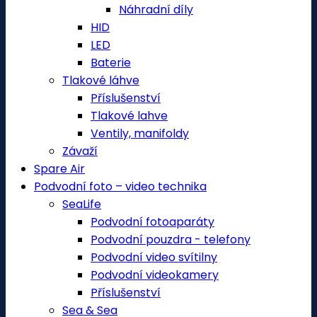
Náhradní díly
HID
LED
Baterie
Tlakové láhve
Příslušenství
Tlakové lahve
Ventily, manifoldy
Závaží
Spare Air
Podvodní foto – video technika
SeaLife
Podvodní fotoaparáty
Podvodní pouzdra - telefony
Podvodní video svítilny
Podvodní videokamery
Příslušenství
Sea & Sea