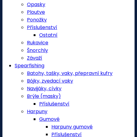
Opasky
Ploutve
Ponožky
Příslušenství
Ostatní
Rukavice
Šnorchly
Závaží
Spearfishing
Batohy, tašky, vaky, přepravní kufry
Bójky, zvedací vaky
Navijáky, cívky
Brýle (masky)
Příslušenství
Harpuny
Gumové
Harpuny gumové
Příslušenství