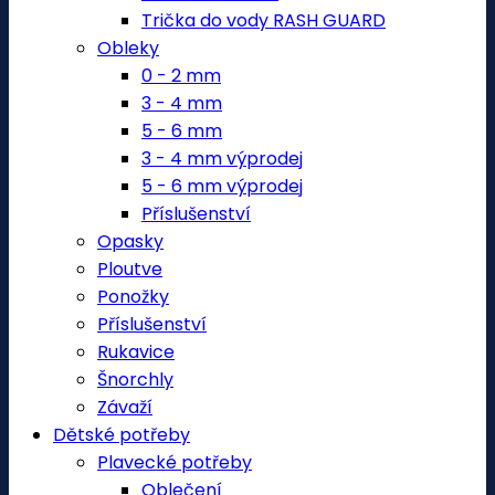
Trička do vody RASH GUARD
Obleky
0 - 2 mm
3 - 4 mm
5 - 6 mm
3 - 4 mm výprodej
5 - 6 mm výprodej
Příslušenství
Opasky
Ploutve
Ponožky
Příslušenství
Rukavice
Šnorchly
Závaží
Dětské potřeby
Plavecké potřeby
Oblečení