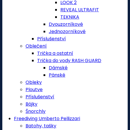
LOOK 2
REVEAL ULTRAFIT
TEKNIKA
Dvouzorníkové
Jednozorníkové
Příslušenství
Oblečení
Trička a ostatní
Trička do vody RASH GUARD
Dámské
Pánské
Obleky
Ploutve
Příslušenství
Bójky
Šnorchly
Freediving Umberto Pellizzari
Batohy, tašky