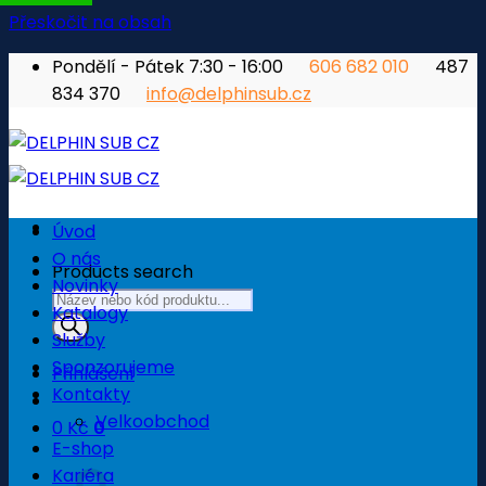
Přeskočit na obsah
Pondělí - Pátek 7:30 - 16:00
606 682 010
487
834 370
info@delphinsub.cz
Úvod
O nás
Products search
Novinky
Katalogy
Služby
Sponzorujeme
Přihlášení
Kontakty
Velkoobchod
0
Kč
0
E-shop
Košík
Kariéra