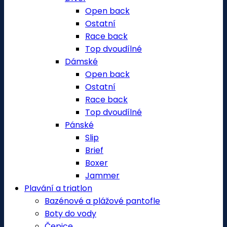
Open back
Ostatní
Race back
Top dvoudílné
Dámské
Open back
Ostatní
Race back
Top dvoudílné
Pánské
Slip
Brief
Boxer
Jammer
Plavání a triatlon
Bazénové a plážové pantofle
Boty do vody
Čepice