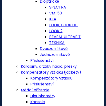
Dioptrické
SPECTRA
VM-50
KEA
LOOK, LOOK HD
LOOK 2
REVEAL ULTRAFIT
TEKNIKA
Dvouzorníkové
Jednozorníkové
Příslušenství
Karabiny, držáky hadic, přezky
Kompenzátory vztlaku (jackety)
Kompenzátory vztlaku
Příslušenství
Měřící přístroje
Hloubkoměry
Konsole