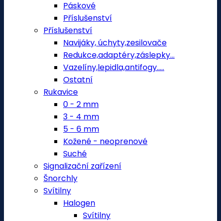
Páskové
Příslušenství
Příslušenství
Navijáky, úchyty,zesilovače
Redukce,adaptéry,záslepky...
Vazelíny,lepidla,antifogy.....
Ostatní
Rukavice
0 - 2 mm
3 - 4 mm
5 - 6 mm
Kožené - neoprenové
Suché
Signalizační zařízení
Šnorchly
Svítilny
Halogen
Svítilny