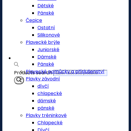
Dětské
Pánské
Čepice
Ostatní
Silikonové
Plavecké brýle
Juniorské
Dámské
Pánské
Plavecké pomůcky a příslušenství
Products search
Plavky závodní
dívčí
chlapecké
dámské
pánské
Plavky tréninkové
Chlapecké
Dívčí