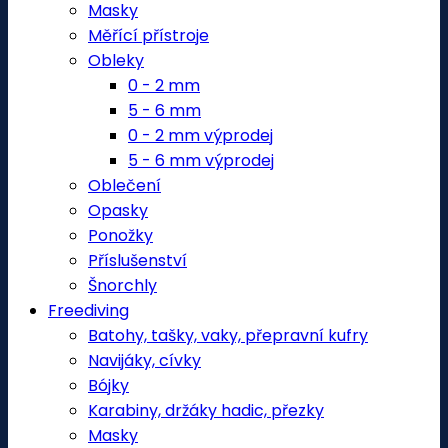
Masky
Měřící přístroje
Obleky
0 - 2 mm
5 - 6 mm
0 - 2 mm výprodej
5 - 6 mm výprodej
Oblečení
Opasky
Ponožky
Příslušenství
Šnorchly
Freediving
Batohy, tašky, vaky, přepravní kufry
Navijáky, cívky
Bójky
Karabiny, držáky hadic, přezky
Masky