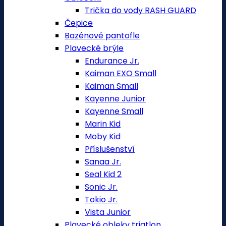
Trička do vody RASH GUARD
Čepice
Bazénové pantofle
Plavecké brýle
Endurance Jr.
Kaiman EXO Small
Kaiman Small
Kayenne Junior
Kayenne Small
Marin Kid
Moby Kid
Příslušenství
Sanaa Jr.
Seal Kid 2
Sonic Jr.
Tokio Jr.
Vista Junior
Plavecké obleky triatlon