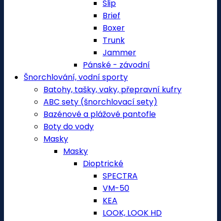
Slip
Brief
Boxer
Trunk
Jammer
Pánské - závodní
Šnorchlování, vodní sporty
Batohy, tašky, vaky, přepravní kufry
ABC sety (šnorchlovací sety)
Bazénové a plážové pantofle
Boty do vody
Masky
Masky
Dioptrické
SPECTRA
VM-50
KEA
LOOK, LOOK HD