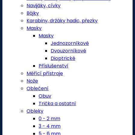
Navijáky, cívky
Bójky
Karabiny, držáky hadic, přezky
Masky
Masky
Jednozorníkové
Dvouzorníkové
Dioptrické
Příslušenství
Měřící přístroje
Nože
Oblečení
Obuv
Trička a ostatní
Obleky
0 - 2 mm
3 - 4 mm
5 - 6 mm