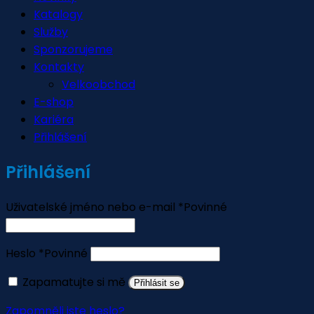
Katalogy
Služby
Sponzorujeme
Kontakty
Velkoobchod
E-shop
Kariéra
Přihlášení
Přihlášení
Uživatelské jméno nebo e-mail
*
Povinné
Heslo
*
Povinné
Zapamatujte si mě
Přihlásit se
Zapomněli jste heslo?