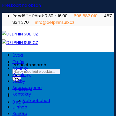
Přeskočit na obsah
Pondělí - Pátek 7:30 - 16:00
606 682 010
487
834 370
info@delphinsub.cz
Úvod
O nás
Products search
Novinky
Katalogy
Služby
Sponzorujeme
Přihlášení
Kontakty
Velkoobchod
0
Kč
0
E-shop
Košík
Kariéra