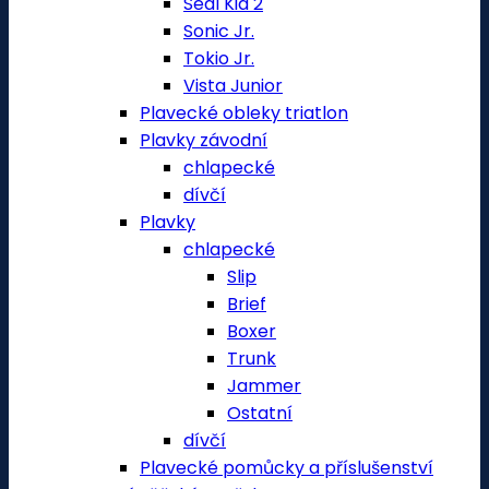
Seal Kid 2
Sonic Jr.
Tokio Jr.
Vista Junior
Plavecké obleky triatlon
Plavky závodní
chlapecké
dívčí
Plavky
chlapecké
Slip
Brief
Boxer
Trunk
Jammer
Ostatní
dívčí
Plavecké pomůcky a příslušenství