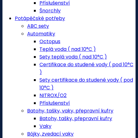
Příslušenství
Šnorchly
Potápěčské potřeby
ABC sety
Automatiky
Octopus
Teplá voda ( nad 10°C )
Sety teplá voda ( nad 10°C )
Certifikace do studené vody ( pod 10°C
)
Sety certifikace do studené vody ( pod
10°C )
NITROX/O2
Příslušenství
Batohy, tašky, vaky, přepravní kufry
Batohy, tašky, přepravní kufry
Vaky
Bójky, zvedací vaky