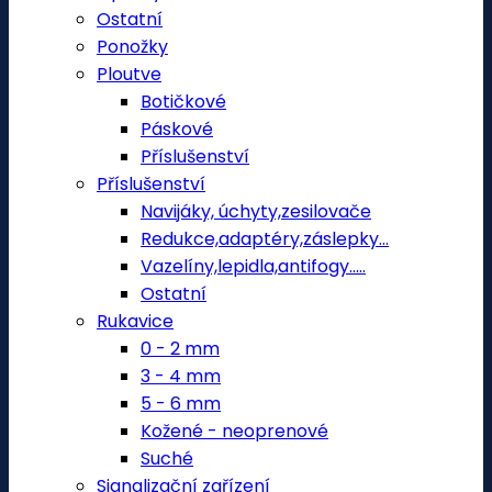
Ostatní
Ponožky
Ploutve
Botičkové
Páskové
Příslušenství
Příslušenství
Navijáky, úchyty,zesilovače
Redukce,adaptéry,záslepky...
Vazelíny,lepidla,antifogy.....
Ostatní
Rukavice
0 - 2 mm
3 - 4 mm
5 - 6 mm
Kožené - neoprenové
Suché
Signalizační zařízení