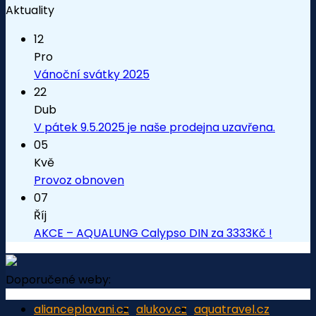
Aktuality
12
Pro
Vánoční svátky 2025
22
Dub
V pátek 9.5.2025 je naše prodejna uzavřena.
05
Kvě
Provoz obnoven
07
Říj
AKCE – AQUALUNG Calypso DIN za 3333Kč !
Doporučené weby:
alianceplavani.cz
alukov.cz
aquatravel.cz