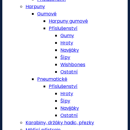
Harpuny
Gumové
Harpuny gumové
Příslušenství
Gumy
Hroty
Navijáky
Šípy
Wishbones
Ostatní
Pneumatické
Příslušenství
Hroty
Šípy
Navijáky
Ostatní
Karabiny, držáky hadic, přezky
Měřící přístroje