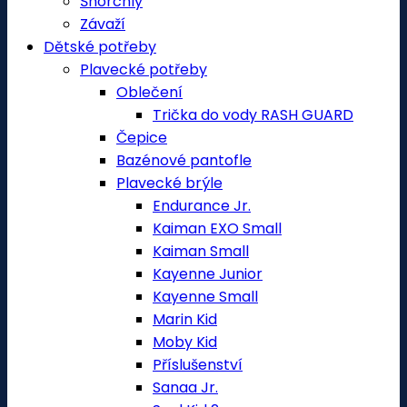
Šnorchly
Závaží
Dětské potřeby
Plavecké potřeby
Oblečení
Trička do vody RASH GUARD
Čepice
Bazénové pantofle
Plavecké brýle
Endurance Jr.
Kaiman EXO Small
Kaiman Small
Kayenne Junior
Kayenne Small
Marin Kid
Moby Kid
Příslušenství
Sanaa Jr.