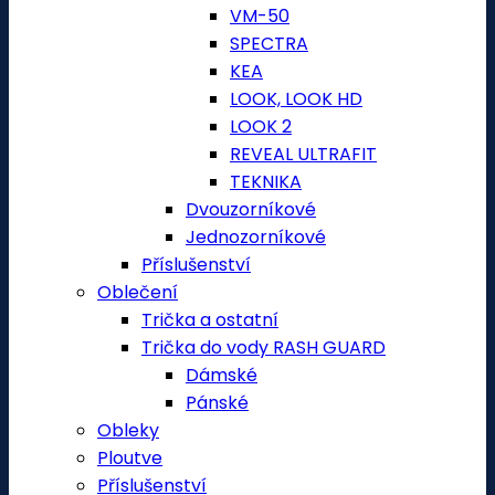
VM-50
SPECTRA
KEA
LOOK, LOOK HD
LOOK 2
REVEAL ULTRAFIT
TEKNIKA
Dvouzorníkové
Jednozorníkové
Příslušenství
Oblečení
Trička a ostatní
Trička do vody RASH GUARD
Dámské
Pánské
Obleky
Ploutve
Příslušenství