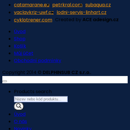
catamarane.eu
petrkral.com
subaqua.cz
vaclavkriz-uwf.cz
lodni-servis-linhart.cz
Created by
ACE adesign.cz
cyklotrener.com
Úvod
Shop
Košík
Můj účet
Obchodní podmínky
Copyright 2014 ©
DELPHINSUB CZ s.r.o.
.
Products search
Úvod
O nás
Novinky