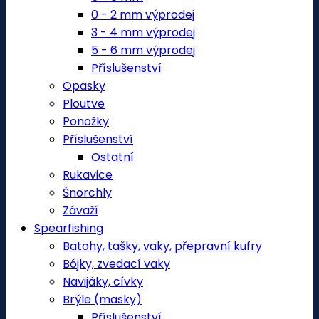
0 - 2 mm výprodej
3 - 4 mm výprodej
5 - 6 mm výprodej
Příslušenství
Opasky
Ploutve
Ponožky
Příslušenství
Ostatní
Rukavice
Šnorchly
Závaží
Spearfishing
Batohy, tašky, vaky, přepravní kufry
Bójky, zvedací vaky
Navijáky, cívky
Brýle (masky)
Příslušenství