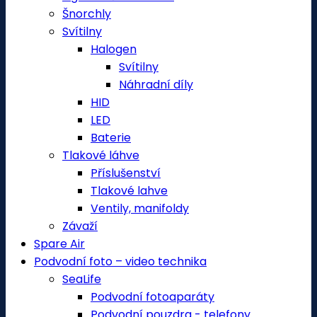
Šnorchly
Svítilny
Halogen
Svítilny
Náhradní díly
HID
LED
Baterie
Tlakové láhve
Příslušenství
Tlakové lahve
Ventily, manifoldy
Závaží
Spare Air
Podvodní foto – video technika
SeaLife
Podvodní fotoaparáty
Podvodní pouzdra - telefony