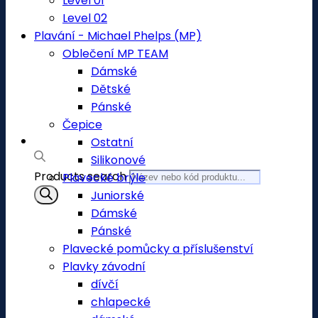
Level 01
Level 02
Plavání - Michael Phelps (MP)
Oblečení MP TEAM
Dámské
Dětské
Pánské
Čepice
Ostatní
Silikonové
Products search
Plavecké brýle
Juniorské
Dámské
Pánské
Plavecké pomůcky a příslušenství
Plavky závodní
dívčí
chlapecké