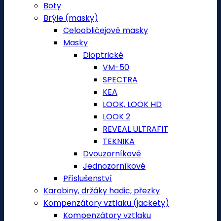
Boty
Brýle (masky)
Celoobličejové masky
Masky
Dioptrické
VM-50
SPECTRA
KEA
LOOK, LOOK HD
LOOK 2
REVEAL ULTRAFIT
TEKNIKA
Dvouzorníkové
Jednozorníkové
Příslušenství
Karabiny, držáky hadic, přezky
Kompenzátory vztlaku (jackety)
Kompenzátory vztlaku