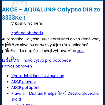
AKCE – AQUALUNG Calypso DIN za
3333Kč !
V košíku nic není.
Zpět do obchodu
Automatika Calypso DIN s certifikací do studené vody
a ještě za skvělou cenu ! Využijte této jedinečné
příležitosti a doplňte si svoji výbavu. Více
zde
.
0
LEGEND 3 – nová výzva pro potápěče
Provoz obnoven
Výprodej skladu EU Aqualung
AKCE plavání
AKCE potápění
Plavání - Michael Phelps (MP) Dětská plavecká
škola