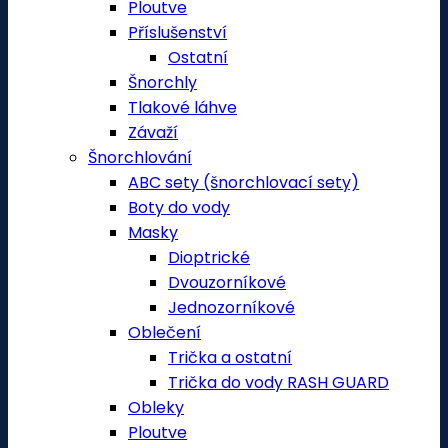
Ploutve
Příslušenství
Ostatní
Šnorchly
Tlakové láhve
Závaží
Šnorchlování
ABC sety (šnorchlovací sety)
Boty do vody
Masky
Dioptrické
Dvouzorníkové
Jednozorníkové
Oblečení
Trička a ostatní
Trička do vody RASH GUARD
Obleky
Ploutve