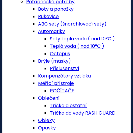
Potápěčské potřeby
Boty a ponožky
Rukavice
ABC sety (šnorchlovací sety)
Automatiky
Sety teplá voda ( nad 10°C )
Teplá voda ( nad 10°C )
Octopus
Brýle (masky)
Příslušenství
Kompenzátory vztlaku
Měřící přístroje
POČÍTAČE
Oblečení
Trička a ostatní
Trička do vody RASH GUARD
Obleky
Opasky