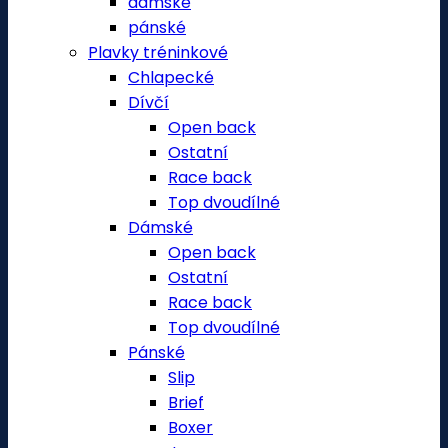
dámské
pánské
Plavky tréninkové
Chlapecké
Dívčí
Open back
Ostatní
Race back
Top dvoudílné
Dámské
Open back
Ostatní
Race back
Top dvoudílné
Pánské
Slip
Brief
Boxer