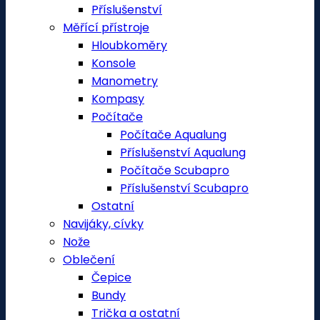
Příslušenství
Měřící přístroje
Hloubkoměry
Konsole
Manometry
Kompasy
Počítače
Počítače Aqualung
Příslušenství Aqualung
Počítače Scubapro
Příslušenství Scubapro
Ostatní
Navijáky, cívky
Nože
Oblečení
Čepice
Bundy
Trička a ostatní