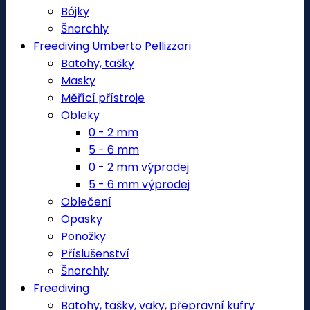
Bójky
Šnorchly
Freediving Umberto Pellizzari
Batohy, tašky
Masky
Měřící přístroje
Obleky
0 - 2 mm
5 - 6 mm
0 - 2 mm výprodej
5 - 6 mm výprodej
Oblečení
Opasky
Ponožky
Příslušenství
Šnorchly
Freediving
Batohy, tašky, vaky, přepravní kufry