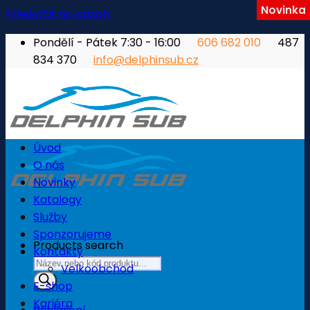
Novinka
Přeskočit na obsah
Pondělí - Pátek 7:30 - 16:00
606 682 010
487
834 370
info@delphinsub.cz
Úvod
O nás
Novinky
Katalogy
Služby
Sponzorujeme
Products search
Kontakty
Velkoobchod
E-shop
Kariéra