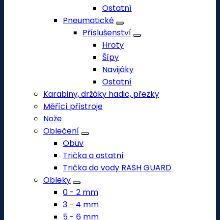
Ostatní
Pneumatické
Příslušenství
Hroty
Šípy
Navijáky
Ostatní
Karabiny, držáky hadic, přezky
Měřící přístroje
Nože
Oblečení
Obuv
Trička a ostatní
Trička do vody RASH GUARD
Obleky
0 - 2 mm
3 - 4 mm
5 - 6 mm