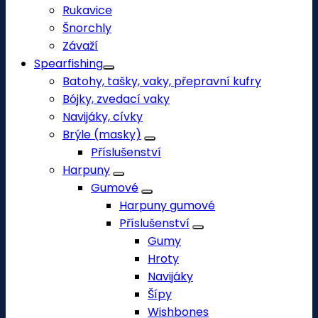
Rukavice
Šnorchly
Závaží
Spearfishing
Batohy, tašky, vaky, přepravní kufry
Bójky, zvedací vaky
Navijáky, cívky
Brýle (masky)
Příslušenství
Harpuny
Gumové
Harpuny gumové
Příslušenství
Gumy
Hroty
Navijáky
Šípy
Wishbones