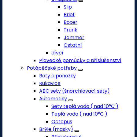
Slip
Brief
Boxer
Trunk
Jammer
Ostatní
dívčí
Plavecké pomůcky a příslušenství
Potápěčské potřeby
Boty a ponožky
Rukavice
ABC sety (šnorchlovací sety)
Automatiky
Sety teplá voda ( nad 10°C )
Teplá voda ( nad 10°C )
Octopus
Brýle (masky)
Příslušenství