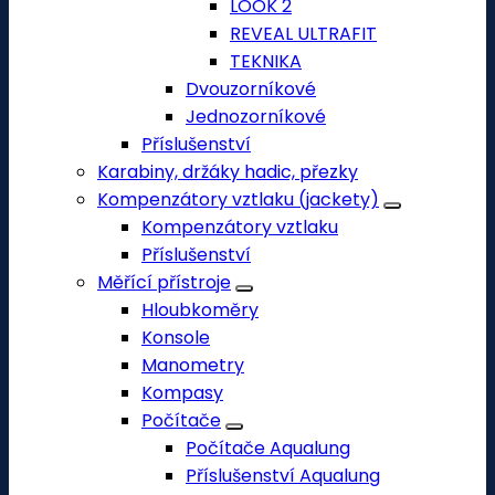
LOOK 2
REVEAL ULTRAFIT
TEKNIKA
Dvouzorníkové
Jednozorníkové
Příslušenství
Karabiny, držáky hadic, přezky
Kompenzátory vztlaku (jackety)
Kompenzátory vztlaku
Příslušenství
Měřící přístroje
Hloubkoměry
Konsole
Manometry
Kompasy
Počítače
Počítače Aqualung
Příslušenství Aqualung