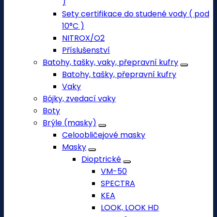
)
Sety certifikace do studené vody ( pod
10°C )
NITROX/O2
Příslušenství
Batohy, tašky, vaky, přepravní kufry
Batohy, tašky, přepravní kufry
Vaky
Bójky, zvedací vaky
Boty
Brýle (masky)
Celoobličejové masky
Masky
Dioptrické
VM-50
SPECTRA
KEA
LOOK, LOOK HD