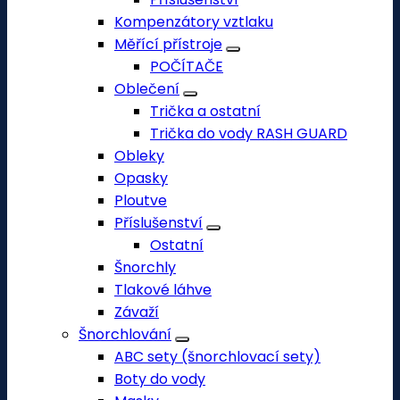
Kompenzátory vztlaku
Měřící přístroje
POČÍTAČE
Oblečení
Trička a ostatní
Trička do vody RASH GUARD
Obleky
Opasky
Ploutve
Příslušenství
Ostatní
Šnorchly
Tlakové láhve
Závaží
Šnorchlování
ABC sety (šnorchlovací sety)
Boty do vody