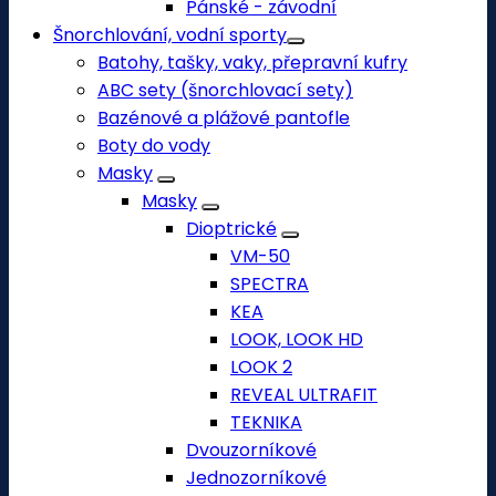
Pánské - závodní
Šnorchlování, vodní sporty
Batohy, tašky, vaky, přepravní kufry
ABC sety (šnorchlovací sety)
Bazénové a plážové pantofle
Boty do vody
Masky
Masky
Dioptrické
VM-50
SPECTRA
KEA
LOOK, LOOK HD
LOOK 2
REVEAL ULTRAFIT
TEKNIKA
Dvouzorníkové
Jednozorníkové