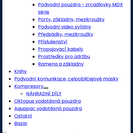
Podvodní pouzdra - zrcadlovky MDX
série
Porty, základny, mezikroužky
Podvodní video svítilny
Předsádky, mezikroužky
Příslušenství
Propojovací kabely
Prostředky pro údržbu
Ramena a základny
Knihy
Podvodní komunikace, celoobličejové masky
Kompresory
NÁHRADNÍ DÍLY
Oktopus vodotěsná pouzdra
Aquapac vodotěsná pouzdra
Ostatní
Bazar