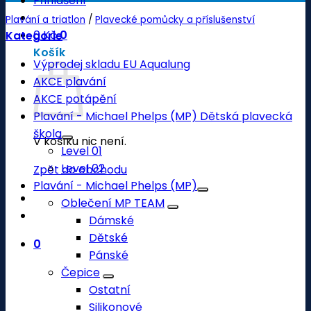
Přihlášení
Plavání a triatlon
/
Plavecké pomůcky a příslušenství
0
Kč
0
Kategorie
Košík
Výprodej skladu EU Aqualung
AKCE plavání
AKCE potápění
Plavání - Michael Phelps (MP) Dětská plavecká
škola
V košíku nic není.
Level 01
Level 02
Zpět do obchodu
Plavání - Michael Phelps (MP)
Oblečení MP TEAM
Dámské
Dětské
0
Pánské
Čepice
Ostatní
Silikonové