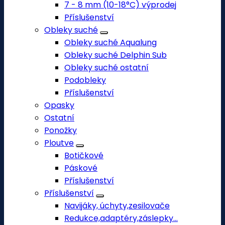
7 - 8 mm (10-18°C) výprodej
Příslušenství
Obleky suché
Obleky suché Aqualung
Obleky suché Delphin Sub
Obleky suché ostatní
Podobleky
Příslušenství
Opasky
Ostatní
Ponožky
Ploutve
Botičkové
Páskové
Příslušenství
Příslušenství
Navijáky, úchyty,zesilovače
Redukce,adaptéry,záslepky...