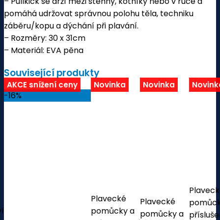
– Pullkick se drží mezi stehny, kotníky nebo v ruce a
pomáhá udržovat správnou polohu těla, techniku
záběru/kopu a dýchání při plavání.
– Rozměry: 30 x 31cm
– Materiál: EVA pěna
Související produkty
AKCE snížení ceny
Novinka
Novinka
Novink
-16%
Plavec
Plavecké
Plavecké
pomůck
ví
pomůcky a
pomůcky a
přísluše