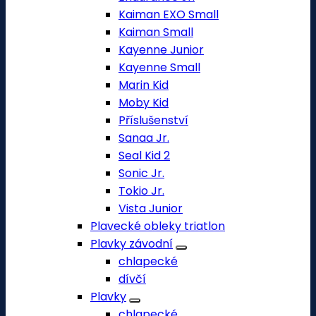
Kaiman EXO Small
Kaiman Small
Kayenne Junior
Kayenne Small
Marin Kid
Moby Kid
Příslušenství
Sanaa Jr.
Seal Kid 2
Sonic Jr.
Tokio Jr.
Vista Junior
Plavecké obleky triatlon
Plavky závodní
chlapecké
dívčí
Plavky
chlapecké