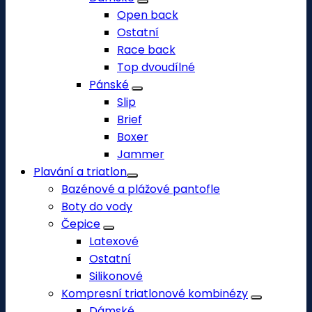
Open back
Ostatní
Race back
Top dvoudílné
Pánské
Slip
Brief
Boxer
Jammer
Plavání a triatlon
Bazénové a plážové pantofle
Boty do vody
Čepice
Latexové
Ostatní
Silikonové
Kompresní triatlonové kombinézy
Dámské