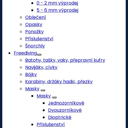
0 - 2 mm výprodej
5 - 6 mm výprodej
Oblečení
Opasky
Ponožky
Příslušenství
Šnorchly
Freediving
Batohy, tašky, vaky, přepravní kufry
Navijáky, cívky
Bójky
Karabiny, držáky hadic, přezky
Masky
Masky
Jednozorníkové
Dvouzorníkové
Dioptrické
Příslušenství