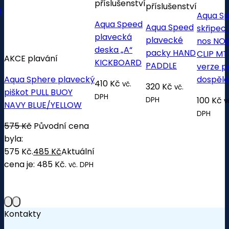
příslušenství
příslušenství
d
Aqua S
Aqua Speed
Aqua Speed
skřipec
plavecká
plavecké
nos NO
deska „A“
packy HAND
CLIP MT
AKCE plavání
KICKBOARD
PADDLE
verze p
Aqua Sphere plavecký
dospěl
410
Kč
vč.
320
Kč
vč.
piškot PULL BUOY
DPH
100
Kč
DPH
v
NAVY BLUE/YELLOW
DPH
575
Kč
Původní cena
byla:
575 Kč.
485
Kč
Aktuální
cena je: 485 Kč.
vč. DPH
Kontakty