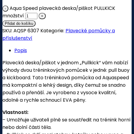
Aqua Speed plavecká deska/piškot PULLKICK
množství
Přidat do košíku
SKU:
AQSP 6307
Kategorie:
Plavecké pomůcky a
příslušenství
Popis
Plavecká deska/piškot v jednom „Pullkick“ vám nabízí
výhody dvou tréninkových pomůcek v jedné: pull buoy
a kickboard. Tato tréninková pomůcka od Aquaspeed
má kompaktní a lehký design, díky čemuž se snadno
používá a přenáší. Je vyrobena z vysoce kvalitní,
odolné a rychle schnoucí EVA pěny.
Vlastnosti:
– Umožňuje uživateli plně se soustředit na trénink horní
nebo dolní části těla.