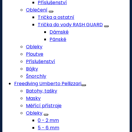
Příslušenství
Oblečení
Trička a ostatní
Trička do vody RASH GUARD
Dámské
Pánské
Obleky
Ploutve
Příslušenství
Bójky
Šnorchly
Freediving Umberto Pellizzari
Batohy, tašky
Masky
Měřící přístroje
Obleky
0 - 2 mm
5 - 6 mm