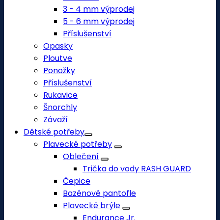
3 - 4 mm výprodej
5 - 6 mm výprodej
Příslušenství
Opasky
Ploutve
Ponožky
Příslušenství
Rukavice
Šnorchly
Závaží
Dětské potřeby
Plavecké potřeby
Oblečení
Trička do vody RASH GUARD
Čepice
Bazénové pantofle
Plavecké brýle
Endurance Jr.