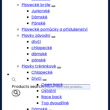
Plavecké brýle
Juniorské
Dámské
Pánské
Plavecké pomůcky a příslušenství
Plavky závodní
dívčí
chlapecké
dámské
pánské
Plavky tréninkové
Chlapecké
Dívčí
Open back
Products search
Ostatní
Race back
Top dvoudílné
Dámské