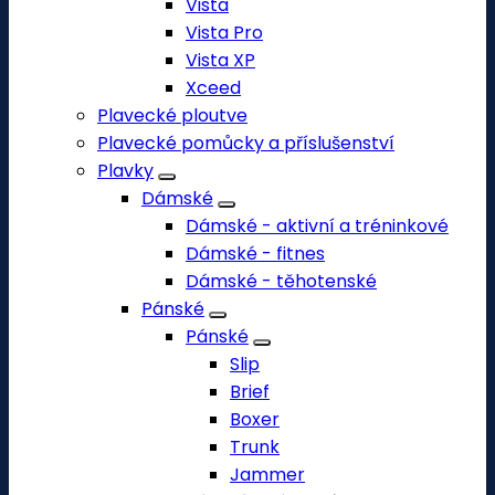
Vista
Vista Pro
Vista XP
Xceed
Plavecké ploutve
Plavecké pomůcky a příslušenství
Plavky
Dámské
Dámské - aktivní a tréninkové
Dámské - fitnes
Dámské - těhotenské
Pánské
Pánské
Slip
Brief
Boxer
Trunk
Jammer