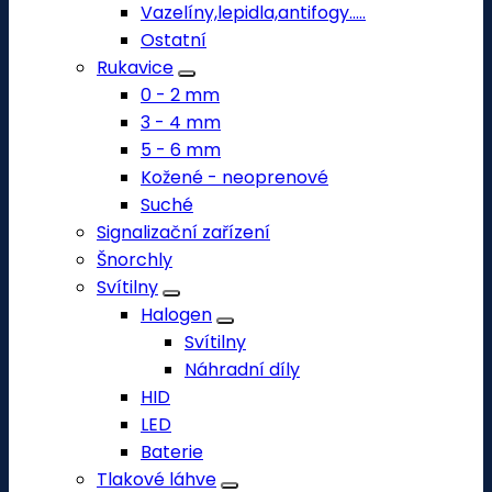
Vazelíny,lepidla,antifogy.....
Ostatní
Rukavice
0 - 2 mm
3 - 4 mm
5 - 6 mm
Kožené - neoprenové
Suché
Signalizační zařízení
Šnorchly
Svítilny
Halogen
Svítilny
Náhradní díly
HID
LED
Baterie
Tlakové láhve