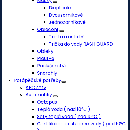
Masky
Dioptrické
Dvouzorníkové
Jednozorníkové
Oblečení
Trička a ostatní
Trička do vody RASH GUARD
Obleky
Ploutve
Příslušenství
Šnorchly
Potápěčské potřeby
ABC sety
Automatiky
Octopus
Teplá voda ( nad 10°C )
Sety teplá voda ( nad 10°C )
Certifikace do studené vody ( pod 10°C