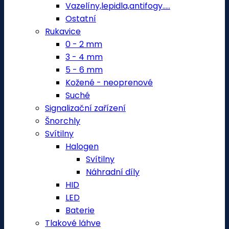
Vazelíny,lepidla,antifogy.....
Ostatní
Rukavice
0 - 2 mm
3 - 4 mm
5 - 6 mm
Kožené - neoprenové
Suché
Signalizační zařízení
Šnorchly
Svítilny
Halogen
Svítilny
Náhradní díly
HID
LED
Baterie
Tlakové láhve