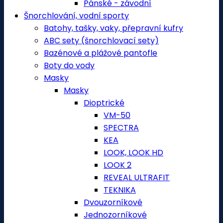
Pánské - závodní
Šnorchlování, vodní sporty
Batohy, tašky, vaky, přepravní kufry
ABC sety (šnorchlovací sety)
Bazénové a plážové pantofle
Boty do vody
Masky
Masky
Dioptrické
VM-50
SPECTRA
KEA
LOOK, LOOK HD
LOOK 2
REVEAL ULTRAFIT
TEKNIKA
Dvouzorníkové
Jednozorníkové