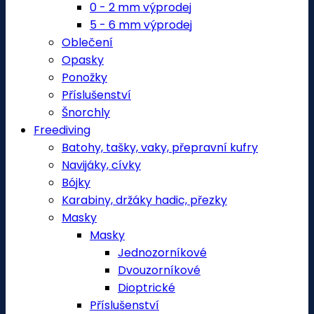
0 - 2 mm výprodej
5 - 6 mm výprodej
Oblečení
Opasky
Ponožky
Příslušenství
Šnorchly
Freediving
Batohy, tašky, vaky, přepravní kufry
Navijáky, cívky
Bójky
Karabiny, držáky hadic, přezky
Masky
Masky
Jednozorníkové
Dvouzorníkové
Dioptrické
Příslušenství