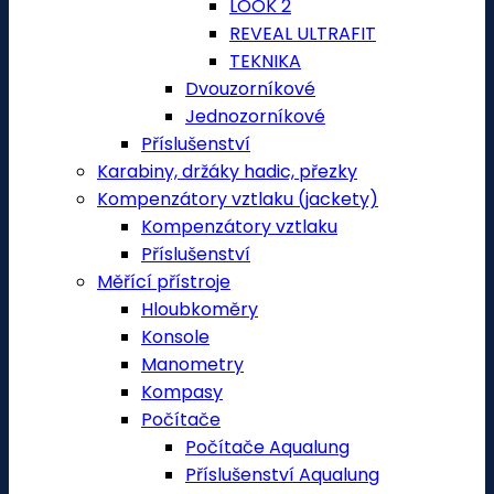
LOOK 2
REVEAL ULTRAFIT
TEKNIKA
Dvouzorníkové
Jednozorníkové
Příslušenství
Karabiny, držáky hadic, přezky
Kompenzátory vztlaku (jackety)
Kompenzátory vztlaku
Příslušenství
Měřící přístroje
Hloubkoměry
Konsole
Manometry
Kompasy
Počítače
Počítače Aqualung
Příslušenství Aqualung