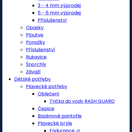
3 - 4 mm výprodej
5 - 6 mm výprodej
Příslušenství
Opasky
Ploutve
Ponožky
Příslušenství
Rukavice
Šnorchly
Závaží
Dětské potřeby
Plavecké potřeby
Oblečení
Trička do vody RASH GUARD
Čepice
Bazénové pantofle
Plavecké brýle
Endurance Jr.