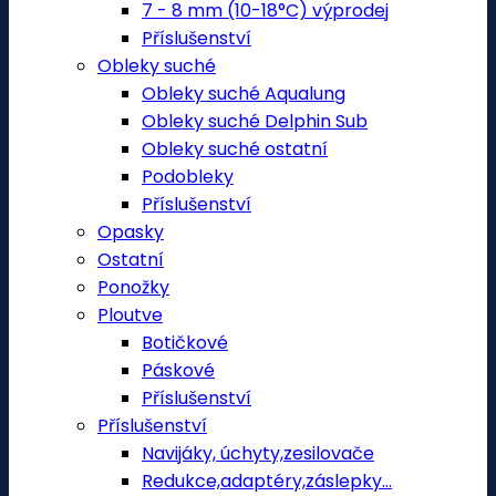
7 - 8 mm (10-18°C) výprodej
Příslušenství
Obleky suché
Obleky suché Aqualung
Obleky suché Delphin Sub
Obleky suché ostatní
Podobleky
Příslušenství
Opasky
Ostatní
Ponožky
Ploutve
Botičkové
Páskové
Příslušenství
Příslušenství
Navijáky, úchyty,zesilovače
Redukce,adaptéry,záslepky...