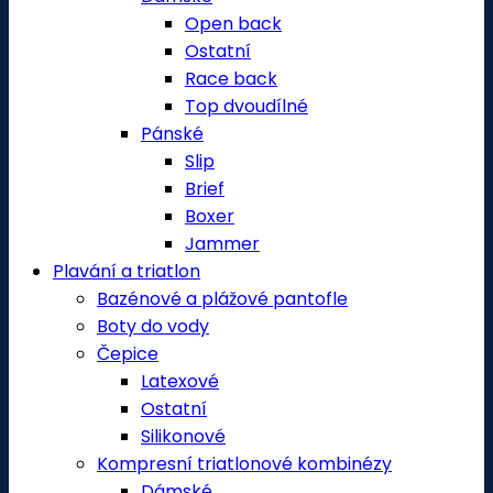
Open back
Ostatní
Race back
Top dvoudílné
Pánské
Slip
Brief
Boxer
Jammer
Plavání a triatlon
Bazénové a plážové pantofle
Boty do vody
Čepice
Latexové
Ostatní
Silikonové
Kompresní triatlonové kombinézy
Dámské