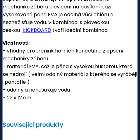
mechaniku záběru a cvičení na posílení paží.
Vysekávaná pěna EVA je odolná vůči chlóru a
neznečisťuje vodu. V kombinaci s plaveckou
deskou
KICKBOARD
tvoří ideální kombinaci.
Vlastnosti:
– vhodný pro trénink horních končetin a zlepšení
mechaniky záběru
– materiál EVA, což je pěna s vysokou hustotou, která
se nedrolí ( velmi odolný materiál z kterého se vyrábějí
i pantofle )
– odolný a nenasakuje vodu
– 22 x 12 cm
Související produkty