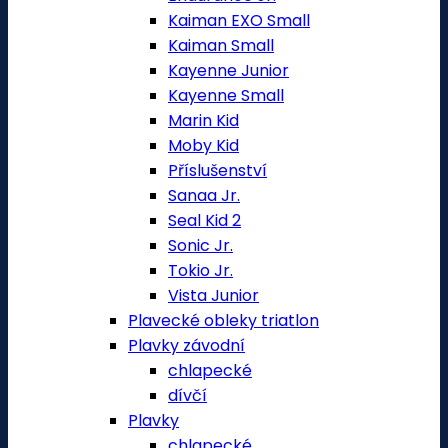
Kaiman EXO Small
Kaiman Small
Kayenne Junior
Kayenne Small
Marin Kid
Moby Kid
Příslušenství
Sanaa Jr.
Seal Kid 2
Sonic Jr.
Tokio Jr.
Vista Junior
Plavecké obleky triatlon
Plavky závodní
chlapecké
dívčí
Plavky
chlapecké