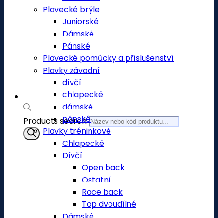
Plavecké brýle
Juniorské
Dámské
Pánské
Plavecké pomůcky a příslušenství
Plavky závodní
dívčí
chlapecké
dámské
pánské
Products search
Plavky tréninkové
Chlapecké
Dívčí
Open back
Ostatní
Race back
Top dvoudílné
Dámské