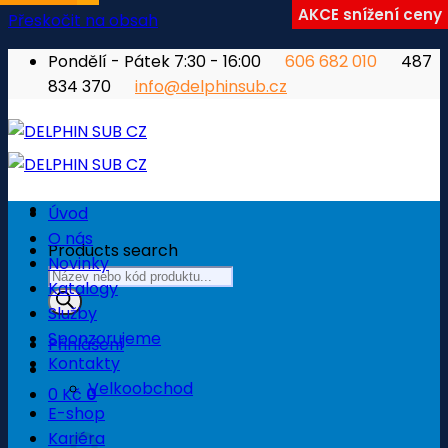
AKCE snížení ceny
Přeskočit na obsah
Pondělí - Pátek 7:30 - 16:00
606 682 010
487
834 370
info@delphinsub.cz
Úvod
O nás
Products search
Novinky
Katalogy
Služby
Sponzorujeme
Přihlášení
Kontakty
Velkoobchod
0
Kč
0
E-shop
Košík
Kariéra