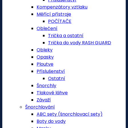
Kompenzátory vztlaku
Měřící přístroje
POČÍTAČE
Oblečení
Trička a ostatní
Trička do vody RASH GUARD
Obleky
Opasky
Ploutve
Příslušenství
Ostatní
Šnorchly
Tlakové láhve
Závaží
Šnorchlování
ABC sety (šnorchlovací sety)
Boty do vody