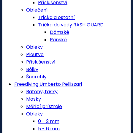
Příslušenství
Oblečení
Trička a ostatní
Trička do vody RASH GUARD
Dámské
Pánské
Obleky
Ploutve
Příslušenství
Bójky
Šnorchly
Freediving Umberto Pellizzari
Batohy, tašky
Masky
Měřící přístroje
Obleky
0 - 2 mm
5 - 6 mm