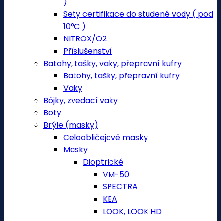
)
Sety certifikace do studené vody ( pod
10°C )
NITROX/O2
Příslušenství
Batohy, tašky, vaky, přepravní kufry
Batohy, tašky, přepravní kufry
Vaky
Bójky, zvedací vaky
Boty
Brýle (masky)
Celoobličejové masky
Masky
Dioptrické
VM-50
SPECTRA
KEA
LOOK, LOOK HD