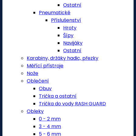
Ostatní
Pneumatické
Příslušenství
Hroty
Šípy
Navijáky
Ostatní
Karabiny, držáky hadic, přezky
Měřící přístroje
Nože
Oblečení
Obuv
Trička a ostatní
Trička do vody RASH GUARD
Obleky
0 - 2 mm
3 - 4 mm
5 - 6 mm