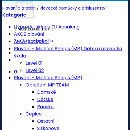
Plavání a triatlon
/
Plavecké pomůcky a příslušenství
Kategorie
Výprodej skladu EU Aqualung
V košíku nic není.
AKCE plavání
Zpět do obchodu
AKCE potápění
Plavání - Michael Phelps (MP) Dětská plavecká
škola
Level 01
Level 02
0
Plavání - Michael Phelps (MP)
Oblečení MP TEAM
Dámské
Dětské
Pánské
Čepice
Ostatní
Silikonové