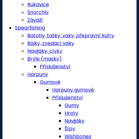
Rukavice
Šnorchly
Závaží
Spearfishing
Batohy, tašky, vaky, přepravní kufry
Bójky, zvedací vaky
Navijáky, cívky
Brýle (masky)
Příslušenství
Harpuny
Gumové
Harpuny gumové
Příslušenství
Gumy
Hroty
Navijáky
Šípy
Wishbones