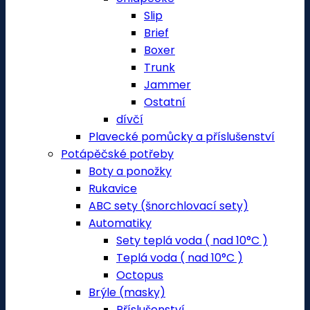
Slip
Brief
Boxer
Trunk
Jammer
Ostatní
dívčí
Plavecké pomůcky a příslušenství
Potápěčské potřeby
Boty a ponožky
Rukavice
ABC sety (šnorchlovací sety)
Automatiky
Sety teplá voda ( nad 10°C )
Teplá voda ( nad 10°C )
Octopus
Brýle (masky)
Příslušenství