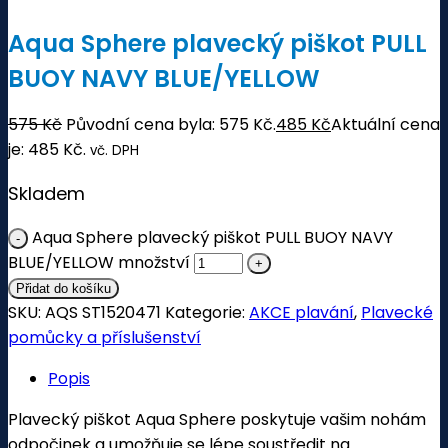
Aqua Sphere plavecký piškot PULL
BUOY NAVY BLUE/YELLOW
575
Kč
Původní cena byla: 575 Kč.
485
Kč
Aktuální cena
je: 485 Kč.
vč. DPH
Skladem
Aqua Sphere plavecký piškot PULL BUOY NAVY
BLUE/YELLOW množství
Přidat do košíku
SKU:
AQS ST1520471
Kategorie:
AKCE plavání
,
Plavecké
pomůcky a příslušenství
Popis
Plavecký piškot Aqua Sphere poskytuje vašim nohám
odpočinek a umožňuje se lépe soustředit na