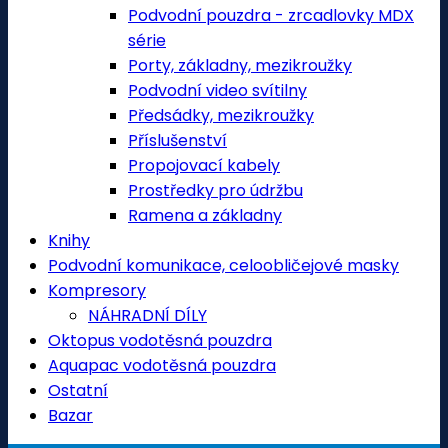
Podvodní pouzdra - zrcadlovky MDX
série
Porty, základny, mezikroužky
Podvodní video svítilny
Předsádky, mezikroužky
Příslušenství
Propojovací kabely
Prostředky pro údržbu
Ramena a základny
Knihy
Podvodní komunikace, celoobličejové masky
Kompresory
NÁHRADNÍ DÍLY
Oktopus vodotěsná pouzdra
Aquapac vodotěsná pouzdra
Ostatní
Bazar