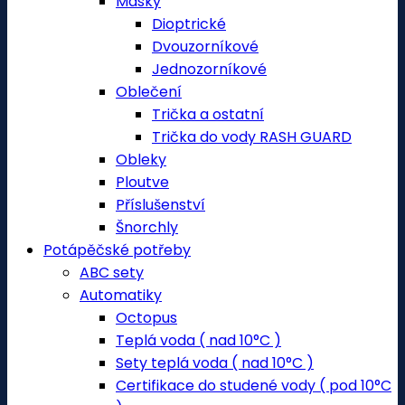
Masky
Dioptrické
Dvouzorníkové
Jednozorníkové
Oblečení
Trička a ostatní
Trička do vody RASH GUARD
Obleky
Ploutve
Příslušenství
Šnorchly
Potápěčské potřeby
ABC sety
Automatiky
Octopus
Teplá voda ( nad 10°C )
Sety teplá voda ( nad 10°C )
Certifikace do studené vody ( pod 10°C