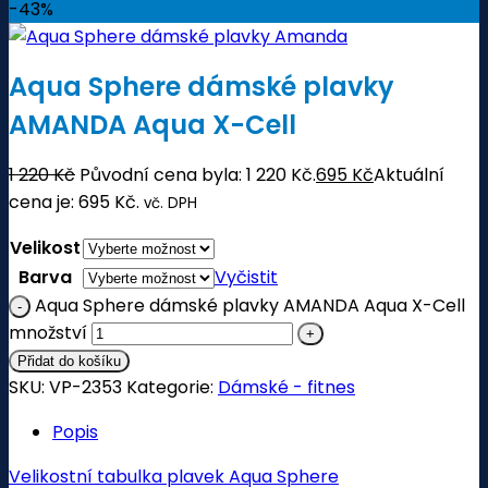
-43%
Aqua Sphere dámské plavky
AMANDA Aqua X-Cell
1 220
Kč
Původní cena byla: 1 220 Kč.
695
Kč
Aktuální
cena je: 695 Kč.
vč. DPH
Velikost
Barva
Vyčistit
Aqua Sphere dámské plavky AMANDA Aqua X-Cell
množství
Přidat do košíku
SKU:
VP-2353
Kategorie:
Dámské - fitnes
Popis
Velikostní tabulka plavek Aqua Sphere