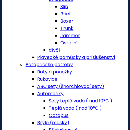
Slip
Brief
Boxer
Trunk
Jammer
Ostatní
dívčí
Plavecké pomůcky a příslušenství
Potápěčské potřeby
Boty a ponožky
Rukavice
ABC sety (šnorchlovací sety)
Automatiky
Sety teplá voda ( nad 10°C )
Teplá voda ( nad 10°C )
Octopus
Brýle (masky)
Příslušenství