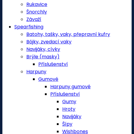
Rukavice
Šnorchly
Závaží
Spearfishing
Batohy, tašky, vaky, přepravní kufry
Bójky, zvedací vaky
Navijáky, cívky
Brýle (masky)
Příslušenství
Harpuny
Gumové
Harpuny gumové
Příslušenství
Gumy
Hroty
Navijáky
Šípy
Wishbones