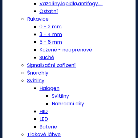
Vazelíny,lepidla,antifogy.....
Ostatní
Rukavice
0 - 2 mm
3 - 4 mm
5 - 6 mm
Kožené - neoprenové
Suché
Signalizační zařízení
Šnorchly
Svítilny
Halogen
Svítilny
Náhradní díly
HID
LED
Baterie
Tlakové láhve