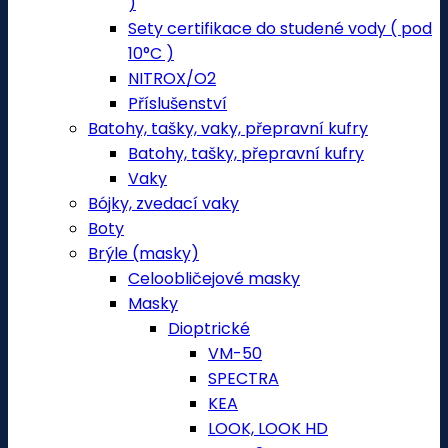
)
Sety certifikace do studené vody ( pod
10°C )
NITROX/O2
Příslušenství
Batohy, tašky, vaky, přepravní kufry
Batohy, tašky, přepravní kufry
Vaky
Bójky, zvedací vaky
Boty
Brýle (masky)
Celoobličejové masky
Masky
Dioptrické
VM-50
SPECTRA
KEA
LOOK, LOOK HD