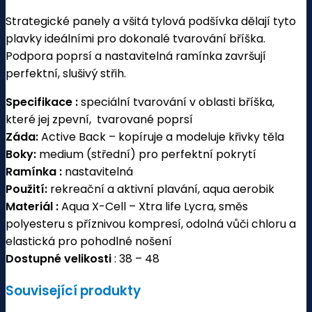
Strategické panely a všitá tylová podšívka dělají tyto
plavky ideálními pro dokonalé tvarování bříška.
Podpora poprsí a nastavitelná ramínka završují
perfektní, slušivý střih.
Specifikace :
speciální tvarování v oblasti bříška,
které jej zpevní, tvarované poprsí
Záda:
Active Back – kopíruje a modeluje křivky těla
Boky:
medium (střední) pro perfektní pokrytí
Ramínka :
nastavitelná
Použití:
rekreační a aktivní plavání, aqua aerobik
Mat
e
riál :
Aqua X-Cell – Xtra life Lycra, směs
polyesteru s příznivou kompresí, odolná vůči chloru a
elastická pro pohodlné nošení
Dostupné velikosti
: 38 – 48
Související produkty