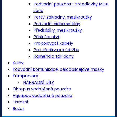
Podvodní pouzdra - zrcadlovky MDX
série
Porty, základny, mezikroužky
Podvodní video svítilny
Předsádky, mezikroužky
Příslušenství
Propojovací kabely
Prostředky pro údržbu
Ramena a základny
Knihy
Podvodní komunikace, celoobličejové masky
Kompresory
NÁHRADNÍ DÍLY
Oktopus vodotěsná pouzdra
Aquapac vodotěsná pouzdra
Ostatní
Bazar