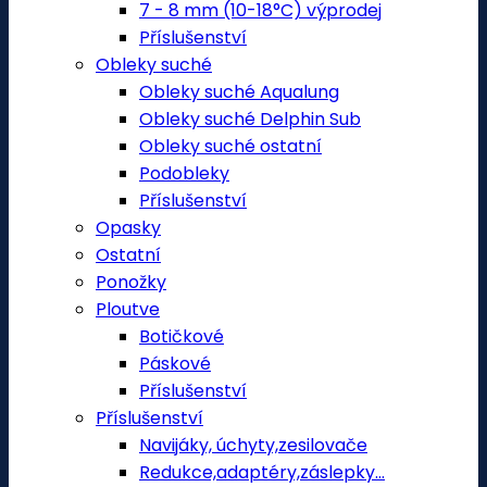
7 - 8 mm (10-18°C) výprodej
Příslušenství
Obleky suché
Obleky suché Aqualung
Obleky suché Delphin Sub
Obleky suché ostatní
Podobleky
Příslušenství
Opasky
Ostatní
Ponožky
Ploutve
Botičkové
Páskové
Příslušenství
Příslušenství
Navijáky, úchyty,zesilovače
Redukce,adaptéry,záslepky...