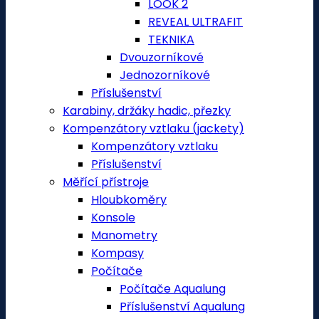
LOOK 2
REVEAL ULTRAFIT
TEKNIKA
Dvouzorníkové
Jednozorníkové
Příslušenství
Karabiny, držáky hadic, přezky
Kompenzátory vztlaku (jackety)
Kompenzátory vztlaku
Příslušenství
Měřící přístroje
Hloubkoměry
Konsole
Manometry
Kompasy
Počítače
Počítače Aqualung
Příslušenství Aqualung