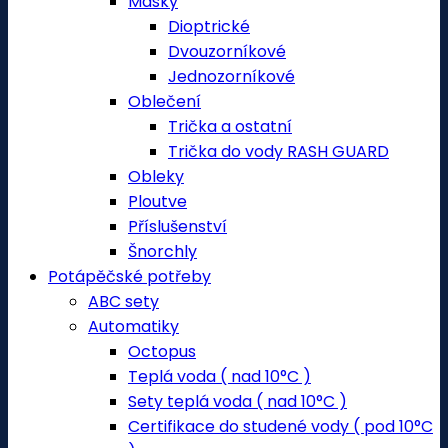
Masky
Dioptrické
Dvouzorníkové
Jednozorníkové
Oblečení
Trička a ostatní
Trička do vody RASH GUARD
Obleky
Ploutve
Příslušenství
Šnorchly
Potápěčské potřeby
ABC sety
Automatiky
Octopus
Teplá voda ( nad 10°C )
Sety teplá voda ( nad 10°C )
Certifikace do studené vody ( pod 10°C