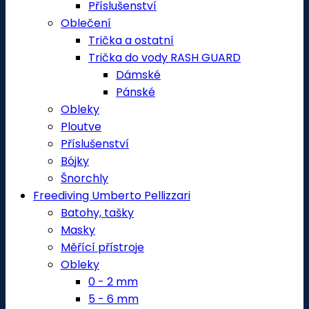
Příslušenství
Oblečení
Trička a ostatní
Trička do vody RASH GUARD
Dámské
Pánské
Obleky
Ploutve
Příslušenství
Bójky
Šnorchly
Freediving Umberto Pellizzari
Batohy, tašky
Masky
Měřící přístroje
Obleky
0 - 2 mm
5 - 6 mm