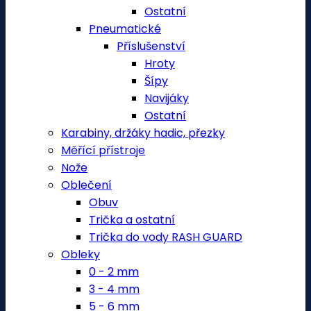
Ostatní
Pneumatické
Příslušenství
Hroty
Šípy
Navijáky
Ostatní
Karabiny, držáky hadic, přezky
Měřící přístroje
Nože
Oblečení
Obuv
Trička a ostatní
Trička do vody RASH GUARD
Obleky
0 - 2 mm
3 - 4 mm
5 - 6 mm