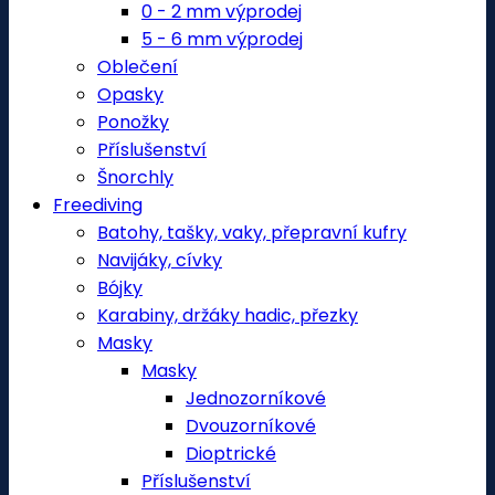
0 - 2 mm výprodej
5 - 6 mm výprodej
Oblečení
Opasky
Ponožky
Příslušenství
Šnorchly
Freediving
Batohy, tašky, vaky, přepravní kufry
Navijáky, cívky
Bójky
Karabiny, držáky hadic, přezky
Masky
Masky
Jednozorníkové
Dvouzorníkové
Dioptrické
Příslušenství