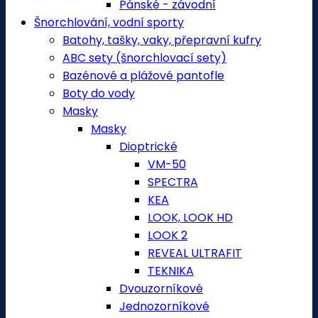
Pánské - závodní
Šnorchlování, vodní sporty
Batohy, tašky, vaky, přepravní kufry
ABC sety (šnorchlovací sety)
Bazénové a plážové pantofle
Boty do vody
Masky
Masky
Dioptrické
VM-50
SPECTRA
KEA
LOOK, LOOK HD
LOOK 2
REVEAL ULTRAFIT
TEKNIKA
Dvouzorníkové
Jednozorníkové