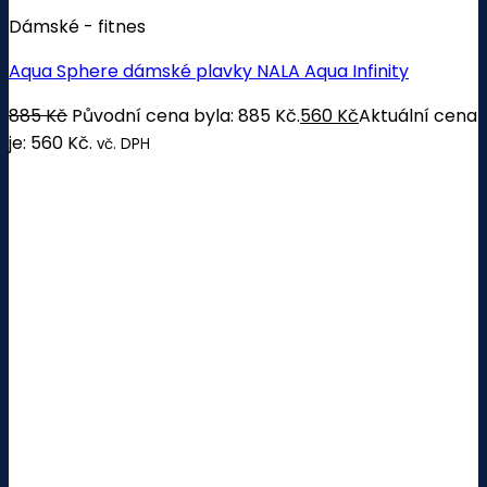
Dámské - fitnes
Aqua Sphere dámské plavky NALA Aqua Infinity
885
Kč
Původní cena byla: 885 Kč.
560
Kč
Aktuální cena
je: 560 Kč.
vč. DPH