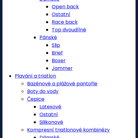
Open back
Ostatní
Race back
Top dvoudílné
Pánské
Slip
Brief
Boxer
Jammer
Plavání a triatlon
Bazénové a plážové pantofle
Boty do vody
Čepice
Latexové
Ostatní
Silikonové
Kompresní triatlonové kombinézy
Dámské