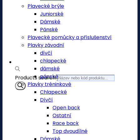
Plavecké brýle
Juniorské
Dámské
Pánské
Plavecké pomůcky a příslušenství
Plavky závodní
dívčí
chlapecké
dámské
pánské
Products search
Plavky tréninkové
Chlapecké
Dívčí
Open back
Ostatní
Race back
Top dvoudílné
Dámské