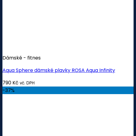
Dámské - fitnes
Aqua Sphere dámské plavky ROSA Aqua Infinity
790
Kč
vč. DPH
-37%