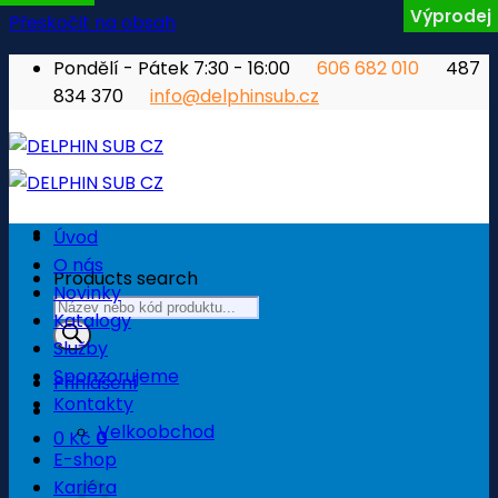
Výprodej
Přeskočit na obsah
Pondělí - Pátek 7:30 - 16:00
606 682 010
487
834 370
info@delphinsub.cz
Úvod
O nás
Products search
Novinky
Katalogy
Služby
Sponzorujeme
Přihlášení
Kontakty
Velkoobchod
0
Kč
0
E-shop
Košík
Kariéra