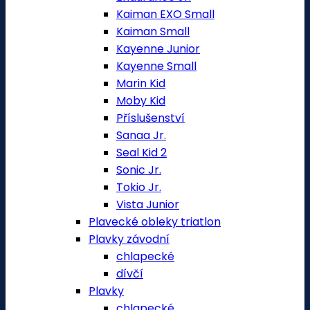
Kaiman EXO Small
Kaiman Small
Kayenne Junior
Kayenne Small
Marin Kid
Moby Kid
Příslušenství
Sanaa Jr.
Seal Kid 2
Sonic Jr.
Tokio Jr.
Vista Junior
Plavecké obleky triatlon
Plavky závodní
chlapecké
dívčí
Plavky
chlapecké