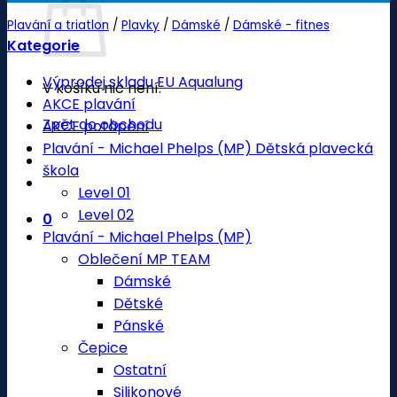
Plavání a triatlon
/
Plavky
/
Dámské
/
Dámské - fitnes
Kategorie
Výprodej skladu EU Aqualung
V košíku nic není.
AKCE plavání
Zpět do obchodu
AKCE potápění
Plavání - Michael Phelps (MP) Dětská plavecká
škola
Level 01
Level 02
0
Plavání - Michael Phelps (MP)
Oblečení MP TEAM
Dámské
Dětské
Pánské
Čepice
Ostatní
Silikonové