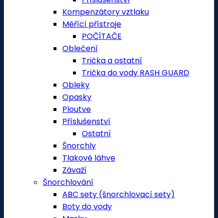
Kompenzátory vztlaku
Měřící přístroje
POČÍTAČE
Oblečení
Trička a ostatní
Trička do vody RASH GUARD
Obleky
Opasky
Ploutve
Příslušenství
Ostatní
Šnorchly
Tlakové láhve
Závaží
Šnorchlování
ABC sety (šnorchlovací sety)
Boty do vody