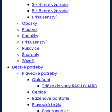
3 - 4 mm výprodej
5 - 6 mm výprodej
Příslušenství
Opasky
Ploutve
Ponožky
Příslušenství
Rukavice
Šnorchly
Závaží
Dětské potřeby
Plavecké potřeby
Oblečení
Trička do vody RASH GUARD
Čepice
Bazénové pantofle
Plavecké brýle
Endurance Jr.