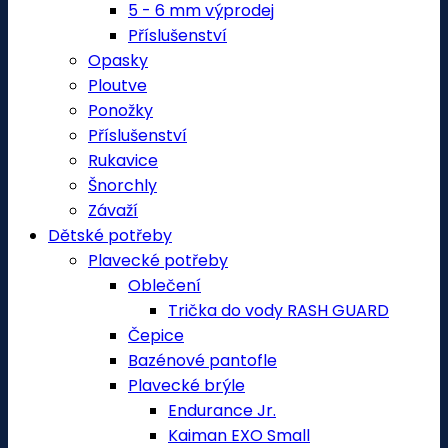
5 - 6 mm výprodej
Příslušenství
Opasky
Ploutve
Ponožky
Příslušenství
Rukavice
Šnorchly
Závaží
Dětské potřeby
Plavecké potřeby
Oblečení
Trička do vody RASH GUARD
Čepice
Bazénové pantofle
Plavecké brýle
Endurance Jr.
Kaiman EXO Small