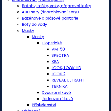
Batohy, tašky, vaky, přepravní kufry
ABC sety (šnorchlovací sety)
Bazénové a plážové pantofle
Boty do vody
Masky
Masky
Dioptrické
VM-50
SPECTRA
KEA
LOOK, LOOK HD
LOOK 2
REVEAL ULTRAFIT
TEKNIKA
Dvouzorníkové
Jednozorníkové
Příslušenství