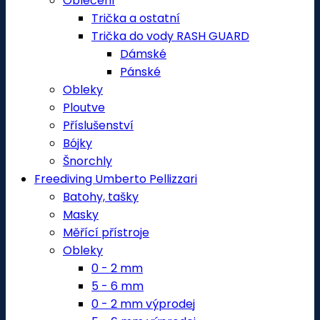
Oblečení
Trička a ostatní
Trička do vody RASH GUARD
Dámské
Pánské
Obleky
Ploutve
Příslušenství
Bójky
Šnorchly
Freediving Umberto Pellizzari
Batohy, tašky
Masky
Měřící přístroje
Obleky
0 - 2 mm
5 - 6 mm
0 - 2 mm výprodej