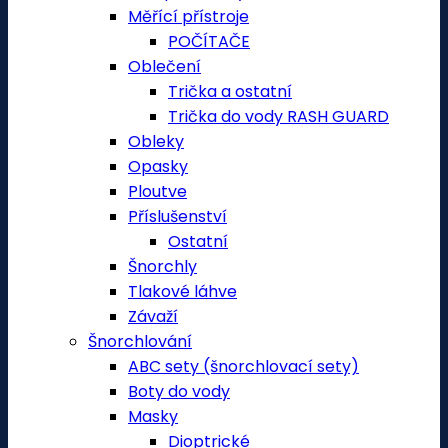
Měřící přístroje
POČÍTAČE
Oblečení
Trička a ostatní
Trička do vody RASH GUARD
Obleky
Opasky
Ploutve
Příslušenství
Ostatní
Šnorchly
Tlakové láhve
Závaží
Šnorchlování
ABC sety (šnorchlovací sety)
Boty do vody
Masky
Dioptrické