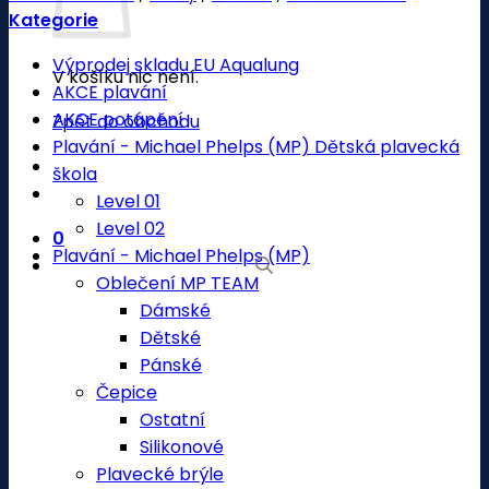
Kategorie
Výprodej skladu EU Aqualung
V košíku nic není.
AKCE plavání
AKCE potápění
Zpět do obchodu
Plavání - Michael Phelps (MP) Dětská plavecká
škola
Level 01
Level 02
0
Plavání - Michael Phelps (MP)
Oblečení MP TEAM
Dámské
Dětské
Pánské
Čepice
Ostatní
Silikonové
Plavecké brýle