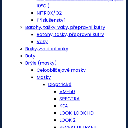
10°C )
NITROX/O2
Příslušenství
Batohy, tašky, vaky, přepravní kufry
Batohy, tašky, přepravní kufry
Vaky
Bójky, zvedací vaky
Boty
Brýle (masky)
Celoobličejové masky
Masky
Dioptrické
VM-50
SPECTRA
KEA
LOOK, LOOK HD
LOOK 2
REVEAL ULTRAFIT