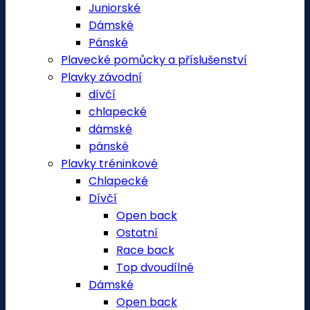
Juniorské
Dámské
Pánské
Plavecké pomůcky a příslušenství
Plavky závodní
dívčí
chlapecké
dámské
pánské
Plavky tréninkové
Chlapecké
Dívčí
Open back
Ostatní
Race back
Top dvoudílné
Dámské
Open back