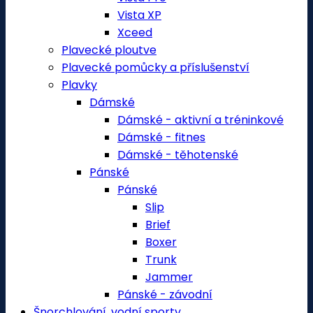
Vista XP
Xceed
Plavecké ploutve
Plavecké pomůcky a příslušenství
Plavky
Dámské
Dámské - aktivní a tréninkové
Dámské - fitnes
Dámské - těhotenské
Pánské
Pánské
Slip
Brief
Boxer
Trunk
Jammer
Pánské - závodní
Šnorchlování, vodní sporty