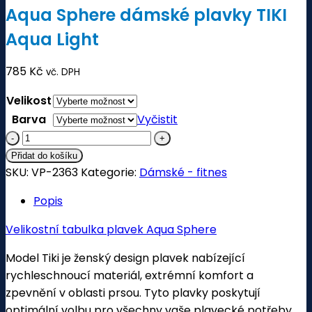
Aqua Sphere dámské plavky TIKI
Aqua Light
785
Kč
vč. DPH
Velikost
Barva
Vyčistit
Aqua
Sphere
Přidat do košíku
SKU:
dámské
VP-2363
Kategorie:
Dámské - fitnes
plavky
Popis
TIKI
Aqua
Velikostní tabulka plavek Aqua Sphere
Light
Model Tiki je ženský design plavek nabízející
množství
rychleschnoucí materiál, extrémní komfort a
zpevnění v oblasti prsou. Tyto plavky poskytují
optimální volbu pro všechny vaše plavecké potřeby.