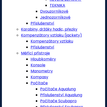
TEKNIKA
Dvouzorníkové
Jednozorníkové
Příslušenství
Karabiny, držáky hadic, přezky
Kompenzátory vztlaku (jackety)
Kompenzátory vztlaku
Příslušenství
Měřící přístroje
Hloubkoměry
Konsole
Manometry
Kompasy
Počítače
Počítače Aqualung
Příslušenství Aqualung
Počítače Scubapro
Příslušenství Scubapro