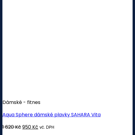
Dámské - fitnes
Aqua Sphere dámské plavky SAHARA Vita
1 620
Kč
Původní
950
Kč
Aktuální
vč. DPH
cena
cena