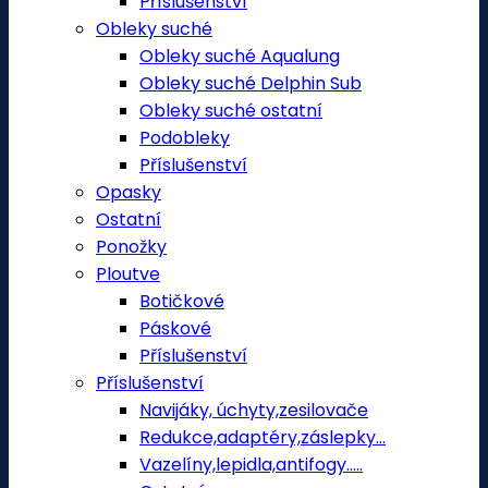
Příslušenství
Obleky suché
Obleky suché Aqualung
Obleky suché Delphin Sub
Obleky suché ostatní
Podobleky
Příslušenství
Opasky
Ostatní
Ponožky
Ploutve
Botičkové
Páskové
Příslušenství
Příslušenství
Navijáky, úchyty,zesilovače
Redukce,adaptéry,záslepky...
Vazelíny,lepidla,antifogy.....