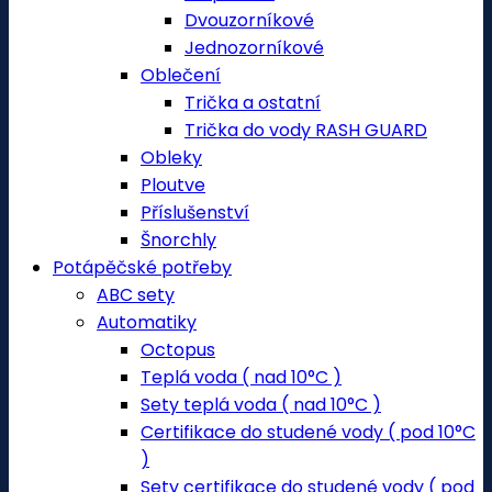
Dvouzorníkové
Jednozorníkové
Oblečení
Trička a ostatní
Trička do vody RASH GUARD
Obleky
Ploutve
Příslušenství
Šnorchly
Potápěčské potřeby
ABC sety
Automatiky
Octopus
Teplá voda ( nad 10°C )
Sety teplá voda ( nad 10°C )
Certifikace do studené vody ( pod 10°C
)
Sety certifikace do studené vody ( pod