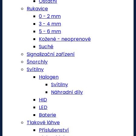
Ostatní
Rukavice
0 - 2 mm
3 - 4 mm
5 - 6 mm
Kožené - neoprenové
Suché
Signalizační zařízení
Šnorchly
Svítilny
Halogen
Svítilny
Náhradní díly
HID
LED
Baterie
Tlakové láhve
Příslušenství