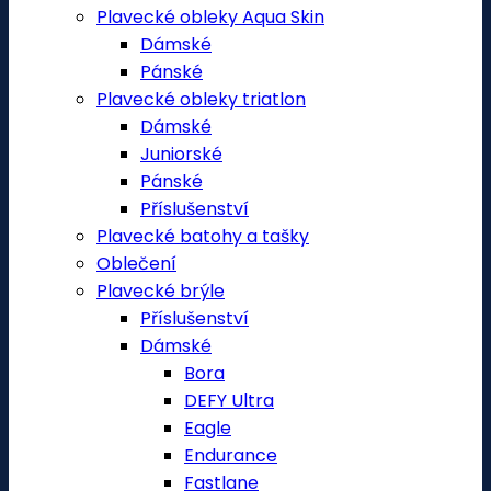
Plavecké obleky Aqua Skin
Dámské
Pánské
Plavecké obleky triatlon
Dámské
Juniorské
Pánské
Příslušenství
Plavecké batohy a tašky
Oblečení
Plavecké brýle
Příslušenství
Dámské
Bora
DEFY Ultra
Eagle
Endurance
Fastlane