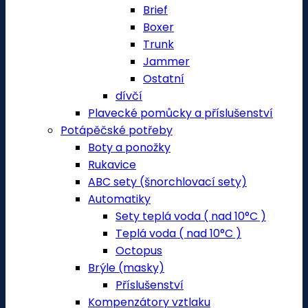
Brief
Boxer
Trunk
Jammer
Ostatní
dívčí
Plavecké pomůcky a příslušenství
Potápěčské potřeby
Boty a ponožky
Rukavice
ABC sety (šnorchlovací sety)
Automatiky
Sety teplá voda ( nad 10°C )
Teplá voda ( nad 10°C )
Octopus
Brýle (masky)
Příslušenství
Kompenzátory vztlaku