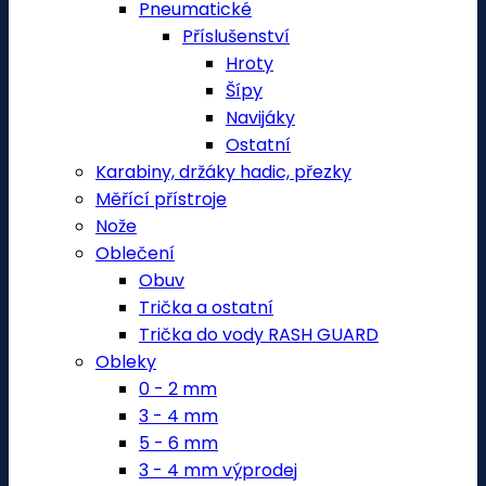
Pneumatické
Příslušenství
Hroty
Šípy
Navijáky
Ostatní
Karabiny, držáky hadic, přezky
Měřící přístroje
Nože
Oblečení
Obuv
Trička a ostatní
Trička do vody RASH GUARD
Obleky
0 - 2 mm
3 - 4 mm
5 - 6 mm
3 - 4 mm výprodej