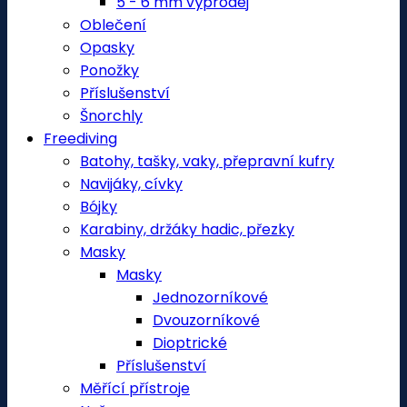
5 - 6 mm výprodej
Oblečení
Opasky
Ponožky
Příslušenství
Šnorchly
Freediving
Batohy, tašky, vaky, přepravní kufry
Navijáky, cívky
Bójky
Karabiny, držáky hadic, přezky
Masky
Masky
Jednozorníkové
Dvouzorníkové
Dioptrické
Příslušenství
Měřící přístroje