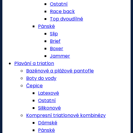
Ostatní
Race back
Top dvoudílné
Pánské
Slip
Brief
Boxer
Jammer
Plavání a triatlon
Bazénové a plážové pantofle
Boty do vody
Čepice
Latexové
Ostatní
Silikonové
Kompresní triatlonové kombinézy
Dámské
Pánské