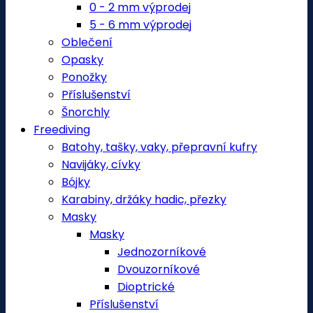
0 - 2 mm výprodej
5 - 6 mm výprodej
Oblečení
Opasky
Ponožky
Příslušenství
Šnorchly
Freediving
Batohy, tašky, vaky, přepravní kufry
Navijáky, cívky
Bójky
Karabiny, držáky hadic, přezky
Masky
Masky
Jednozorníkové
Dvouzorníkové
Dioptrické
Příslušenství