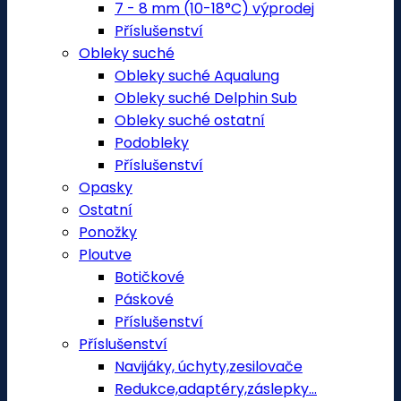
7 - 8 mm (10-18°C) výprodej
Příslušenství
Obleky suché
Obleky suché Aqualung
Obleky suché Delphin Sub
Obleky suché ostatní
Podobleky
Příslušenství
Opasky
Ostatní
Ponožky
Ploutve
Botičkové
Páskové
Příslušenství
Příslušenství
Navijáky, úchyty,zesilovače
Redukce,adaptéry,záslepky...