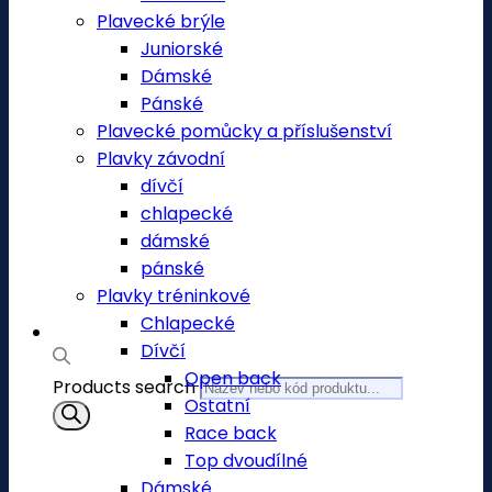
Plavecké brýle
Juniorské
Dámské
Pánské
Plavecké pomůcky a příslušenství
Plavky závodní
dívčí
chlapecké
dámské
pánské
Plavky tréninkové
Chlapecké
Dívčí
Open back
Products search
Ostatní
Race back
Top dvoudílné
Dámské