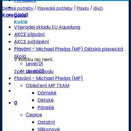
Přihlášení
Dětské potřeby
/
Plavecké potřeby
/
Plavky
/
dívčí
0
Kč
0
Kategorie
Košík
Výprodej skladu EU Aqualung
AKCE plavání
AKCE potápění
Plavání - Michael Phelps (MP) Dětská plavecká
škola
V košíku nic není.
Level 01
Level 02
Zpět do obchodu
Plavání - Michael Phelps (MP)
Oblečení MP TEAM
Dámské
Dětské
0
Pánské
Čepice
Ostatní
Silikonové