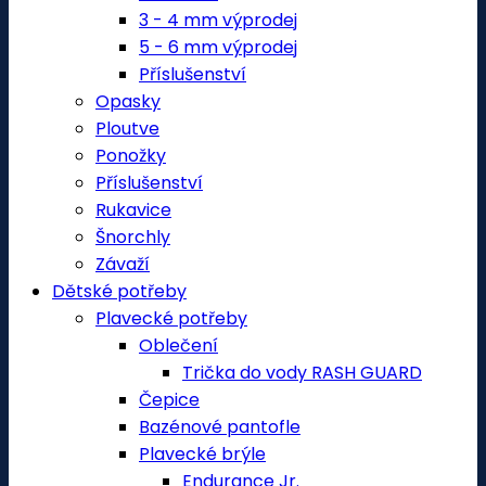
3 - 4 mm výprodej
5 - 6 mm výprodej
Příslušenství
Opasky
Ploutve
Ponožky
Příslušenství
Rukavice
Šnorchly
Závaží
Dětské potřeby
Plavecké potřeby
Oblečení
Trička do vody RASH GUARD
Čepice
Bazénové pantofle
Plavecké brýle
Endurance Jr.