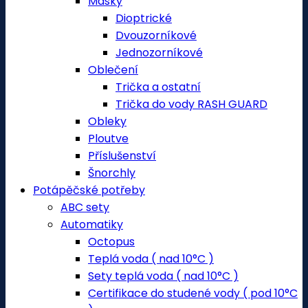
Masky
Dioptrické
Dvouzorníkové
Jednozorníkové
Oblečení
Trička a ostatní
Trička do vody RASH GUARD
Obleky
Ploutve
Příslušenství
Šnorchly
Potápěčské potřeby
ABC sety
Automatiky
Octopus
Teplá voda ( nad 10°C )
Sety teplá voda ( nad 10°C )
Certifikace do studené vody ( pod 10°C