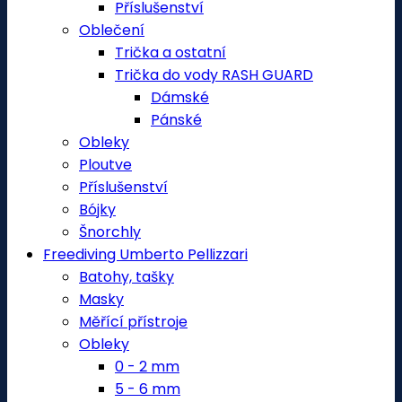
Příslušenství
Oblečení
Trička a ostatní
Trička do vody RASH GUARD
Dámské
Pánské
Obleky
Ploutve
Příslušenství
Bójky
Šnorchly
Freediving Umberto Pellizzari
Batohy, tašky
Masky
Měřící přístroje
Obleky
0 - 2 mm
5 - 6 mm