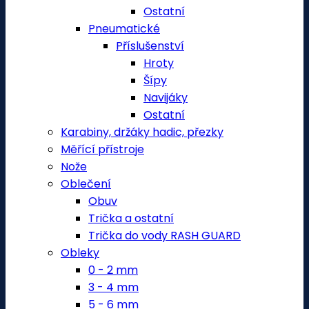
Ostatní
Pneumatické
Příslušenství
Hroty
Šípy
Navijáky
Ostatní
Karabiny, držáky hadic, přezky
Měřící přístroje
Nože
Oblečení
Obuv
Trička a ostatní
Trička do vody RASH GUARD
Obleky
0 - 2 mm
3 - 4 mm
5 - 6 mm