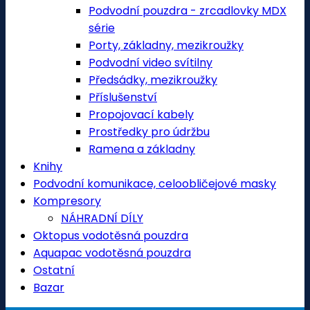
Podvodní pouzdra - zrcadlovky MDX
série
Porty, základny, mezikroužky
Podvodní video svítilny
Předsádky, mezikroužky
Příslušenství
Propojovací kabely
Prostředky pro údržbu
Ramena a základny
Knihy
Podvodní komunikace, celoobličejové masky
Kompresory
NÁHRADNÍ DÍLY
Oktopus vodotěsná pouzdra
Aquapac vodotěsná pouzdra
Ostatní
Bazar