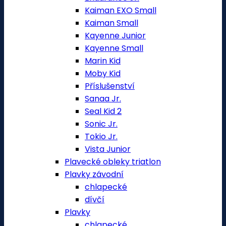
Kaiman EXO Small
Kaiman Small
Kayenne Junior
Kayenne Small
Marin Kid
Moby Kid
Příslušenství
Sanaa Jr.
Seal Kid 2
Sonic Jr.
Tokio Jr.
Vista Junior
Plavecké obleky triatlon
Plavky závodní
chlapecké
dívčí
Plavky
chlapecké