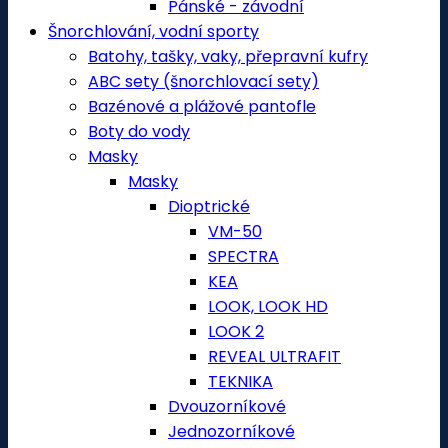
Pánské - závodní
Šnorchlování, vodní sporty
Batohy, tašky, vaky, přepravní kufry
ABC sety (šnorchlovací sety)
Bazénové a plážové pantofle
Boty do vody
Masky
Masky
Dioptrické
VM-50
SPECTRA
KEA
LOOK, LOOK HD
LOOK 2
REVEAL ULTRAFIT
TEKNIKA
Dvouzorníkové
Jednozorníkové