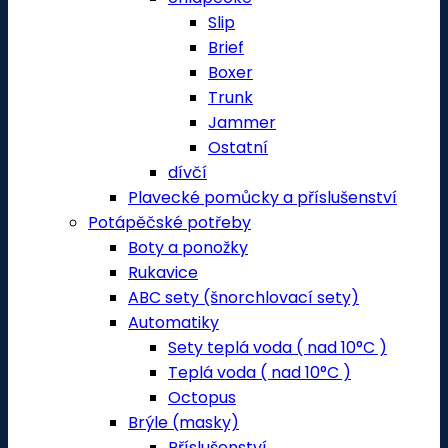
Slip
Brief
Boxer
Trunk
Jammer
Ostatní
dívčí
Plavecké pomůcky a příslušenství
Potápěčské potřeby
Boty a ponožky
Rukavice
ABC sety (šnorchlovací sety)
Automatiky
Sety teplá voda ( nad 10°C )
Teplá voda ( nad 10°C )
Octopus
Brýle (masky)
Příslušenství