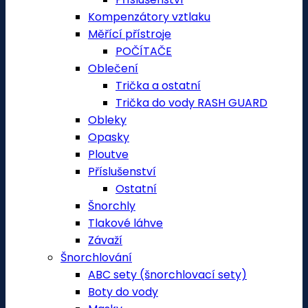
Kompenzátory vztlaku
Měřící přístroje
POČÍTAČE
Oblečení
Trička a ostatní
Trička do vody RASH GUARD
Obleky
Opasky
Ploutve
Příslušenství
Ostatní
Šnorchly
Tlakové láhve
Závaží
Šnorchlování
ABC sety (šnorchlovací sety)
Boty do vody