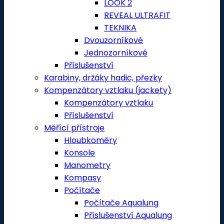
LOOK 2
REVEAL ULTRAFIT
TEKNIKA
Dvouzorníkové
Jednozorníkové
Příslušenství
Karabiny, držáky hadic, přezky
Kompenzátory vztlaku (jackety)
Kompenzátory vztlaku
Příslušenství
Měřící přístroje
Hloubkoměry
Konsole
Manometry
Kompasy
Počítače
Počítače Aqualung
Příslušenství Aqualung