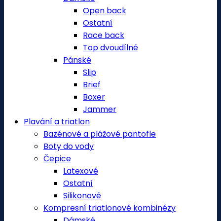
Open back
Ostatní
Race back
Top dvoudílné
Pánské
Slip
Brief
Boxer
Jammer
Plavání a triatlon
Bazénové a plážové pantofle
Boty do vody
Čepice
Latexové
Ostatní
Silikonové
Kompresní triatlonové kombinézy
Dámské