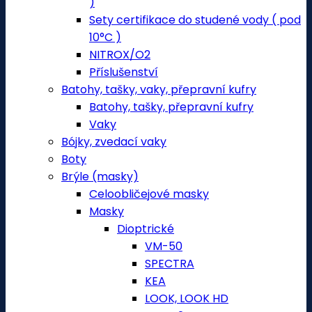
)
Sety certifikace do studené vody ( pod
10°C )
NITROX/O2
Příslušenství
Batohy, tašky, vaky, přepravní kufry
Batohy, tašky, přepravní kufry
Vaky
Bójky, zvedací vaky
Boty
Brýle (masky)
Celoobličejové masky
Masky
Dioptrické
VM-50
SPECTRA
KEA
LOOK, LOOK HD