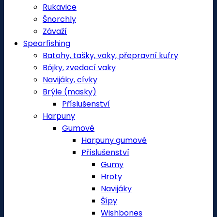
Rukavice
Šnorchly
Závaží
Spearfishing
Batohy, tašky, vaky, přepravní kufry
Bójky, zvedací vaky
Navijáky, cívky
Brýle (masky)
Příslušenství
Harpuny
Gumové
Harpuny gumové
Příslušenství
Gumy
Hroty
Navijáky
Šípy
Wishbones