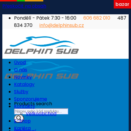
bazar
Přeskočit na obsah
Pondělí - Pátek 7:30 - 16:00
606 682 010
487
834 370
info@delphinsub.cz
Úvod
O nás
Novinky
Katalogy
Služby
Sponzorujeme
Products search
Kontakty
Velkoobchod
E-shop
Kariéra