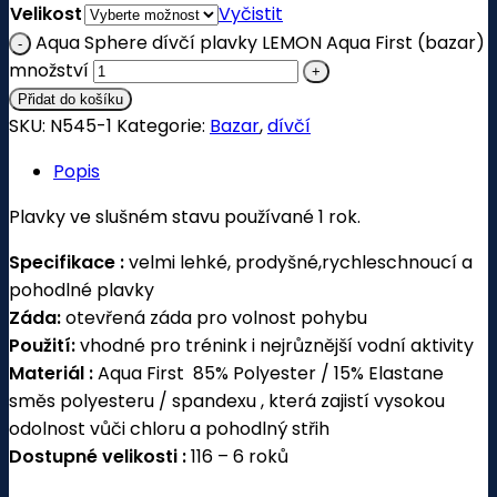
Velikost
Vyčistit
Aqua Sphere dívčí plavky LEMON Aqua First (bazar)
množství
Přidat do košíku
SKU:
N545-1
Kategorie:
Bazar
,
dívčí
Popis
Plavky ve slušném stavu používané 1 rok.
Specifikace :
velmi lehké, prodyšné,rychleschnoucí a
pohodlné plavky
Záda:
otevřená záda pro volnost pohybu
Použití:
vhodné pro trénink i nejrůznější vodní aktivity
Mat
eriál :
Aqua First 85% Polyester / 15% Elastane
směs polyesteru / spandexu , která zajistí vysokou
odolnost vůči chloru a pohodlný střih
Dostupné velikosti :
116 – 6 roků