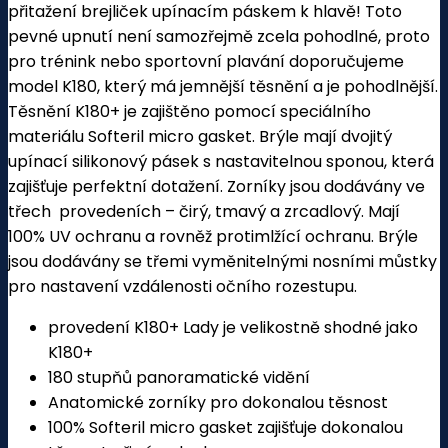
přitažení brejliček upínacím páskem k hlavě! Toto
pevné upnutí není samozřejmě zcela pohodlné, proto
pro trénink nebo sportovní plavání doporučujeme
model K180, který má jemnější těsnění a je pohodlnější.
Těsnění K180+ je zajištěno pomocí speciálního
materiálu Softeril micro gasket. Brýle mají dvojitý
upínací silikonový pásek s nastavitelnou sponou, která
zajišťuje perfektní dotažení. Zorníky jsou dodávány ve
třech provedeních – čirý, tmavý a zrcadlový. Mají
100% UV ochranu a rovněž protimlžící ochranu. Brýle
jsou dodávány se třemi vyměnitelnými nosními můstky
pro nastavení vzdálenosti očního rozestupu.
provedení K180+ Lady je velikostně shodné jako
K180+
180 stupňů panoramatické vidění
Anatomické zorníky pro dokonalou těsnost
100% Softeril micro gasket zajišťuje dokonalou