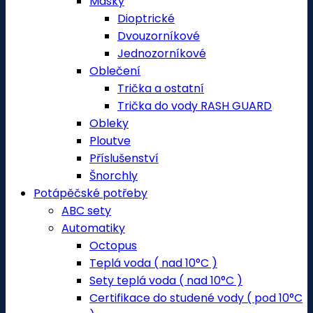
Masky
Dioptrické
Dvouzorníkové
Jednozorníkové
Oblečení
Trička a ostatní
Trička do vody RASH GUARD
Obleky
Ploutve
Příslušenství
Šnorchly
Potápěčské potřeby
ABC sety
Automatiky
Octopus
Teplá voda ( nad 10°C )
Sety teplá voda ( nad 10°C )
Certifikace do studené vody ( pod 10°C