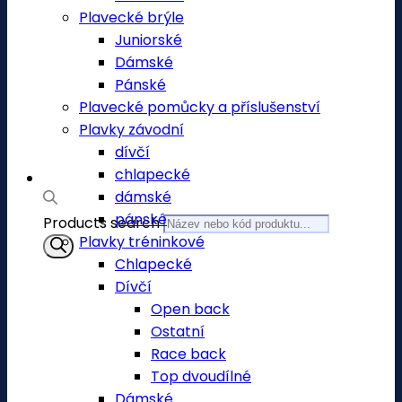
Plavecké brýle
Juniorské
Dámské
Pánské
Plavecké pomůcky a příslušenství
Plavky závodní
dívčí
chlapecké
dámské
pánské
Products search
Plavky tréninkové
Chlapecké
Dívčí
Open back
Ostatní
Race back
Top dvoudílné
Dámské