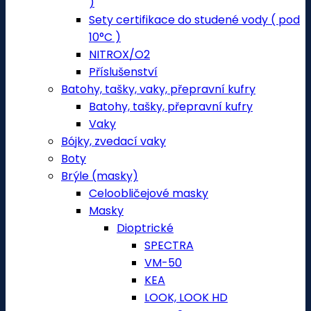
)
Sety certifikace do studené vody ( pod
10°C )
NITROX/O2
Příslušenství
Batohy, tašky, vaky, přepravní kufry
Batohy, tašky, přepravní kufry
Vaky
Bójky, zvedací vaky
Boty
Brýle (masky)
Celoobličejové masky
Masky
Dioptrické
SPECTRA
VM-50
KEA
LOOK, LOOK HD