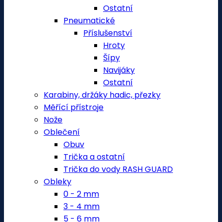
Ostatní
Pneumatické
Příslušenství
Hroty
Šípy
Navijáky
Ostatní
Karabiny, držáky hadic, přezky
Měřící přístroje
Nože
Oblečení
Obuv
Trička a ostatní
Trička do vody RASH GUARD
Obleky
0 - 2 mm
3 - 4 mm
5 - 6 mm