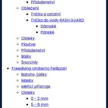
Příslušenství
Oblečení
Trička a ostatní
Trička do vody RASH GUARD
Dámské
Pánské
Obleky
Ploutve
Příslušenství
Bójky
Šnorchly
Freediving Umberto Pellizzari
Batohy, tašky
Masky
Měřící přístroje
Obleky
0 - 2 mm
5 - 6 mm