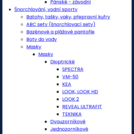
Pánské - závodní
Šnorchlování, vodní sporty
Batohy, tašky, vaky, přepravní kufry
ABC sety (šnorchlovací sety)
Bazénové a plážové pantofle
Boty do vody
Masky
Masky
Dioptrické
SPECTRA
VM-50
KEA
LOOK, LOOK HD
LOOK 2
REVEAL ULTRAFIT
TEKNIKA
Dvouzorníkové
Jednozorníkové