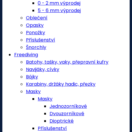
0 - 2 mm výprodej
5 - 6 mm výprodej
Oblečení
Opasky
Ponožky
Příslušenství
Šnorchly
Freediving
Batohy, tašky, vaky, přepravní kufry
Navijáky, cívky
Bójky
Karabiny, držáky hadic, přezky
Masky
Masky
Jednozorníkové
Dvouzorníkové
Dioptrické
Příslušenství