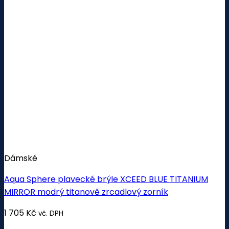
Dámské
Aqua Sphere plavecké brýle XCEED BLUE TITANIUM
MIRROR modrý titanově zrcadlový zorník
1 705
Kč
vč. DPH