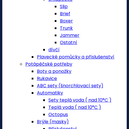
Slip
Brief
Boxer
Trunk
Jammer
Ostatní
dívčí
Plavecké pomůcky a příslušenství
Potápěčské potřeby
Boty a ponožky
Rukavice
ABC sety (šnorchlovací sety)
Automatiky
Sety teplá voda ( nad 10°C )
Teplá voda ( nad 10°C )
Octopus
Brýle (masky)
Příslušenství