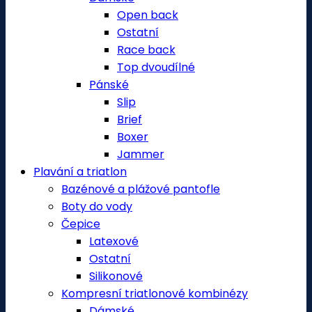
Open back
Ostatní
Race back
Top dvoudílné
Pánské
Slip
Brief
Boxer
Jammer
Plavání a triatlon
Bazénové a plážové pantofle
Boty do vody
Čepice
Latexové
Ostatní
Silikonové
Kompresní triatlonové kombinézy
Dámské