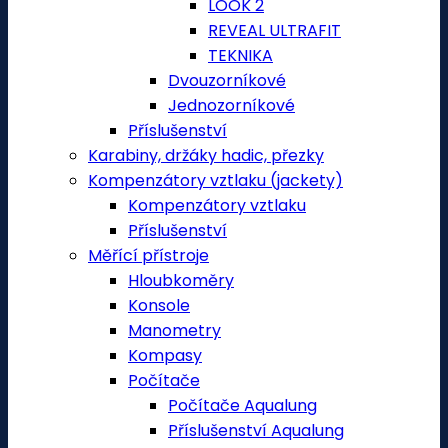
LOOK 2
REVEAL ULTRAFIT
TEKNIKA
Dvouzorníkové
Jednozorníkové
Příslušenství
Karabiny, držáky hadic, přezky
Kompenzátory vztlaku (jackety)
Kompenzátory vztlaku
Příslušenství
Měřící přístroje
Hloubkoměry
Konsole
Manometry
Kompasy
Počítače
Počítače Aqualung
Příslušenství Aqualung