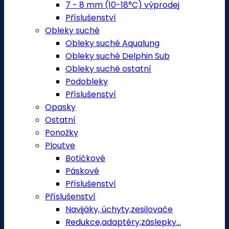
7 - 8 mm (10-18°C) výprodej
Příslušenství
Obleky suché
Obleky suché Aqualung
Obleky suché Delphin Sub
Obleky suché ostatní
Podobleky
Příslušenství
Opasky
Ostatní
Ponožky
Ploutve
Botičkové
Páskové
Příslušenství
Příslušenství
Navijáky, úchyty,zesilovače
Redukce,adaptéry,záslepky...