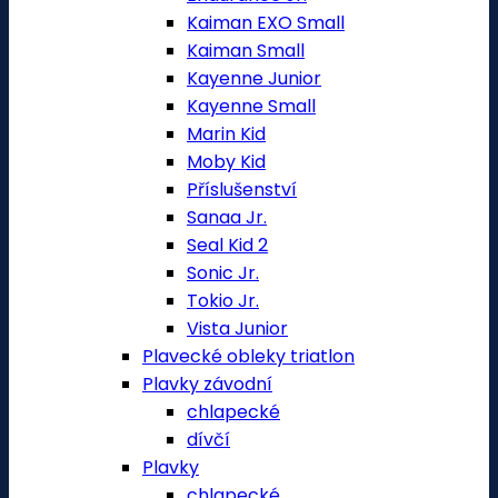
Kaiman EXO Small
Kaiman Small
Kayenne Junior
Kayenne Small
Marin Kid
Moby Kid
Příslušenství
Sanaa Jr.
Seal Kid 2
Sonic Jr.
Tokio Jr.
Vista Junior
Plavecké obleky triatlon
Plavky závodní
chlapecké
dívčí
Plavky
chlapecké