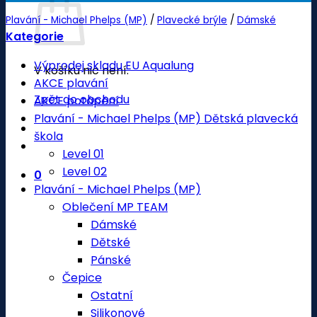
Plavání - Michael Phelps (MP)
/
Plavecké brýle
/
Dámské
Kategorie
Výprodej skladu EU Aqualung
V košíku nic není.
AKCE plavání
Zpět do obchodu
AKCE potápění
Plavání - Michael Phelps (MP) Dětská plavecká
škola
Level 01
Level 02
0
Plavání - Michael Phelps (MP)
Oblečení MP TEAM
Dámské
Dětské
Pánské
Čepice
Ostatní
Silikonové