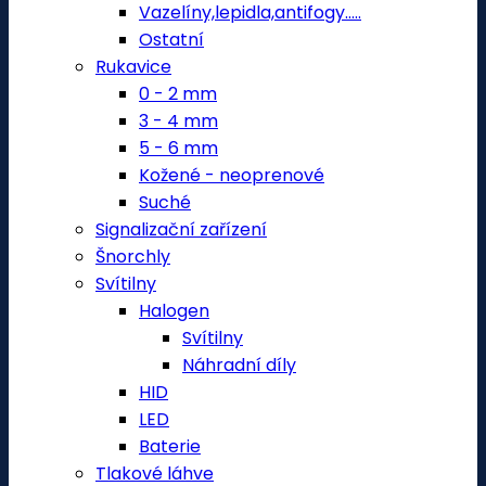
Vazelíny,lepidla,antifogy.....
Ostatní
Rukavice
0 - 2 mm
3 - 4 mm
5 - 6 mm
Kožené - neoprenové
Suché
Signalizační zařízení
Šnorchly
Svítilny
Halogen
Svítilny
Náhradní díly
HID
LED
Baterie
Tlakové láhve