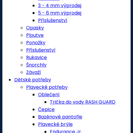
3 - 4 mm výprodej
5 - 6 mm výprodej
Příslušenství
Opasky
Ploutve
Ponožky
Příslušenství
Rukavice
Šnorchly
Závaží
Dětské potřeby
Plavecké potřeby
Oblečení
Trička do vody RASH GUARD
Čepice
Bazénové pantofle
Plavecké brýle
Endurance Jr.