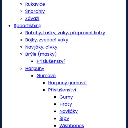
Rukavice
Šnorchly
Závaží
Spearfishing
Batohy, tašky, vaky, přepravní kufry
Bójky, zvedací vaky
Navijáky, cívky
Brýle (masky)
Příslušenství
Harpuny
Gumové
Harpuny gumové
Příslušenství
Gumy
Hroty
Navijáky
Šípy
Wishbones