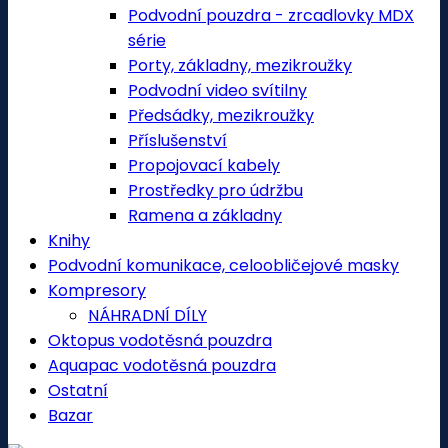
Podvodní pouzdra - zrcadlovky MDX
série
Porty, základny, mezikroužky
Podvodní video svítilny
Předsádky, mezikroužky
Příslušenství
Propojovací kabely
Prostředky pro údržbu
Ramena a základny
Knihy
Podvodní komunikace, celoobličejové masky
Kompresory
NÁHRADNÍ DÍLY
Oktopus vodotěsná pouzdra
Aquapac vodotěsná pouzdra
Ostatní
Bazar