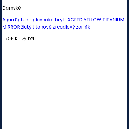
Dámské
Aqua Sphere plavecké brýle XCEED YELLOW TITANIUM
MIRROR žlutý titanově zrcadlový zorník
1 705
Kč
vč. DPH