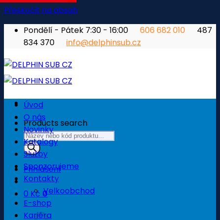
Přeskočit na obsah
Pondělí - Pátek 7:30 - 16:00
606 682 010
487
834 370
info@delphinsub.cz
Úvod
O nás
Products search
Novinky
Katalogy
Služby
Sponzorujeme
Přihlášení
Kontakty
Velkoobchod
0
Kč
0
E-shop
Košík
Kariéra