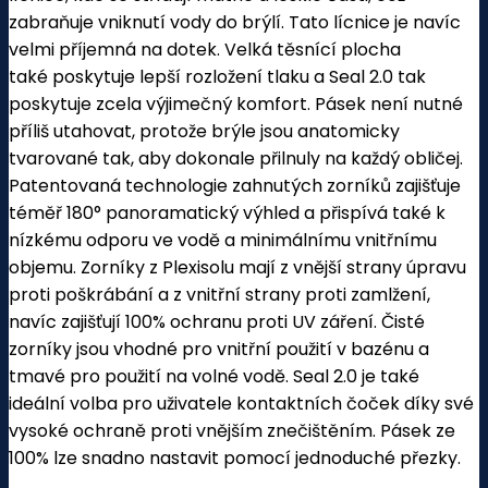
zabraňuje vniknutí vody do brýlí. Tato lícnice je navíc
velmi příjemná na dotek. Velká těsnící plocha
také poskytuje lepší rozložení tlaku a Seal 2.0 tak
poskytuje zcela výjimečný komfort. Pásek není nutné
příliš utahovat, protože brýle jsou anatomicky
tvarované tak, aby dokonale přilnuly na každý obličej.
Patentovaná technologie zahnutých zorníků zajišťuje
téměř 180° panoramatický výhled a přispívá také k
nízkému odporu ve vodě a minimálnímu vnitřnímu
objemu. Zorníky z Plexisolu mají z vnější strany úpravu
proti poškrábání a z vnitřní strany proti zamlžení,
navíc zajišťují 100% ochranu proti UV záření. Čisté
zorníky jsou vhodné pro vnitřní použití v bazénu a
tmavé pro použití na volné vodě. Seal 2.0 je také
ideální volba pro uživatele kontaktních čoček díky své
vysoké ochraně proti vnějším znečištěním. Pásek ze
100% lze snadno nastavit pomocí jednoduché přezky.