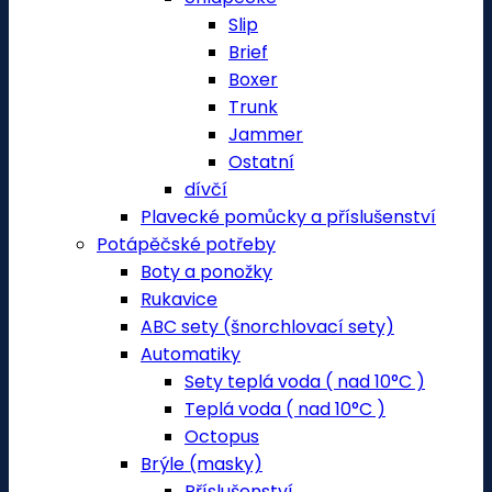
Slip
Brief
Boxer
Trunk
Jammer
Ostatní
dívčí
Plavecké pomůcky a příslušenství
Potápěčské potřeby
Boty a ponožky
Rukavice
ABC sety (šnorchlovací sety)
Automatiky
Sety teplá voda ( nad 10°C )
Teplá voda ( nad 10°C )
Octopus
Brýle (masky)
Příslušenství