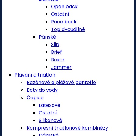
Open back
Ostatní
Race back
Top dvoudílné
Pánské
Slip
Brief
Boxer
Jammer
Plavání a triatlon
Bazénové a plážové pantofle
Boty do vody
Čepice
Latexové
Ostatní
Silikonové
Kompresní triatlonové kombinézy
Dámské