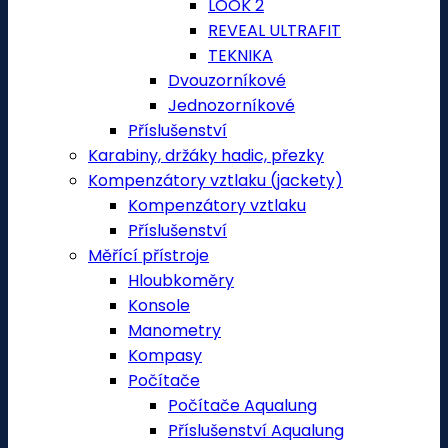
LOOK 2
REVEAL ULTRAFIT
TEKNIKA
Dvouzorníkové
Jednozorníkové
Příslušenství
Karabiny, držáky hadic, přezky
Kompenzátory vztlaku (jackety)
Kompenzátory vztlaku
Příslušenství
Měřící přístroje
Hloubkoměry
Konsole
Manometry
Kompasy
Počítače
Počítače Aqualung
Příslušenství Aqualung