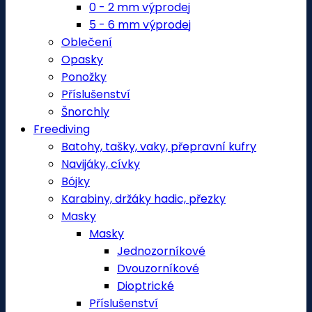
0 - 2 mm výprodej
5 - 6 mm výprodej
Oblečení
Opasky
Ponožky
Příslušenství
Šnorchly
Freediving
Batohy, tašky, vaky, přepravní kufry
Navijáky, cívky
Bójky
Karabiny, držáky hadic, přezky
Masky
Masky
Jednozorníkové
Dvouzorníkové
Dioptrické
Příslušenství