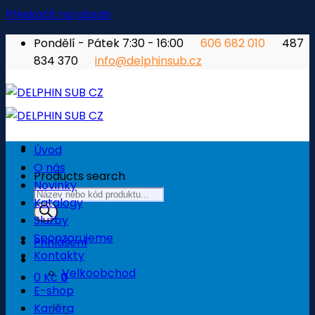
Přeskočit na obsah
Pondělí - Pátek 7:30 - 16:00
606 682 010
487
834 370
info@delphinsub.cz
Úvod
O nás
Products search
Novinky
Katalogy
Služby
Sponzorujeme
Přihlášení
Kontakty
Velkoobchod
0
Kč
0
E-shop
Košík
Kariéra