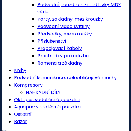
Podvodní pouzdra - zrcadlovky MDX
série
Porty, základny, mezikroužky
Podvodní video svítilny
Předsádky, mezikroužky
Příslušenství
Propojovací kabely
Prostředky pro údržbu
Ramena a základny
Knihy
Podvodní komunikace, celoobličejové masky
Kompresory
NÁHRADNÍ DÍLY
Oktopus vodotěsná pouzdra
Aquapac vodotěsná pouzdra
Ostatní
Bazar