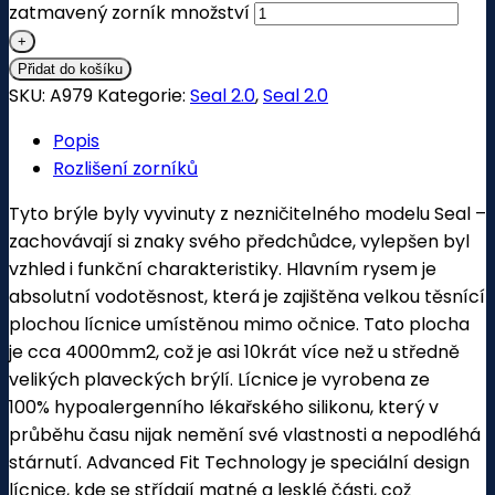
zatmavený zorník množství
Přidat do košíku
SKU:
A979
Kategorie:
Seal 2.0
,
Seal 2.0
Popis
Rozlišení zorníků
Tyto brýle byly vyvinuty z nezničitelného modelu Seal –
zachovávají si znaky svého předchůdce, vylepšen byl
vzhled i funkční charakteristiky. Hlavním rysem je
absolutní vodotěsnost, která je zajištěna velkou těsnící
plochou lícnice umístěnou mimo očnice. Tato plocha
je cca 4000mm2, což je asi 10krát více než u středně
velikých plaveckých brýlí. Lícnice je vyrobena ze
100% hypoalergenního lékařského silikonu, který v
průběhu času nijak nemění své vlastnosti a nepodléhá
stárnutí. Advanced Fit Technology je speciální design
lícnice, kde se střídají matné a lesklé části, což