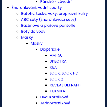
Pánské - závodní
Šnorchlování, vodní sporty
Batohy, tašky, vaky, přepravní kufry
ABC sety (šnorchlovací sety)
Bazénové a plážové pantofle
Boty do vody
Masky
Masky
Dioptrické
VM-50
SPECTRA
KEA
LOOK, LOOK HD
LOOK 2
REVEAL ULTRAFIT
TEKNIKA
Dvouzorníkové
Jednozorníkové