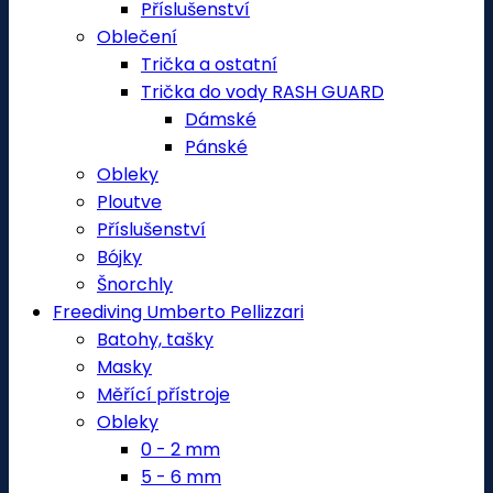
Příslušenství
Oblečení
Trička a ostatní
Trička do vody RASH GUARD
Dámské
Pánské
Obleky
Ploutve
Příslušenství
Bójky
Šnorchly
Freediving Umberto Pellizzari
Batohy, tašky
Masky
Měřící přístroje
Obleky
0 - 2 mm
5 - 6 mm