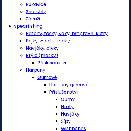
Rukavice
Šnorchly
Závaží
Spearfishing
Batohy, tašky, vaky, přepravní kufry
Bójky, zvedací vaky
Navijáky, cívky
Brýle (masky)
Příslušenství
Harpuny
Gumové
Harpuny gumové
Příslušenství
Gumy
Hroty
Navijáky
Šípy
Wishbones