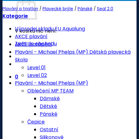
Plavání a triatlon
/
Plavecké brýle
/
Pánské
/
Seal 2.0
Kategorie
Výprodej skladu EU Aqualung
V košíku nic není.
AKCE plavání
Zpět do obchodu
AKCE potápění
Plavání - Michael Phelps (MP) Dětská plavecká
škola
Level 01
Level 02
0
Plavání - Michael Phelps (MP)
Oblečení MP TEAM
Dámské
Dětské
Pánské
Čepice
Ostatní
Silikonové