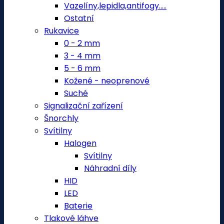
Vazelíny,lepidla,antifogy.....
Ostatní
Rukavice
0 - 2 mm
3 - 4 mm
5 - 6 mm
Kožené - neoprenové
Suché
Signalizační zařízení
Šnorchly
Svítilny
Halogen
Svítilny
Náhradní díly
HID
LED
Baterie
Tlakové láhve