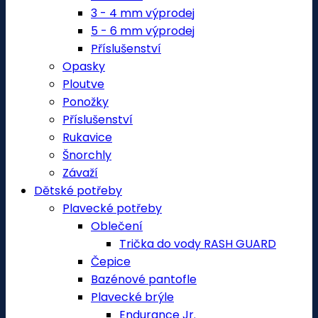
3 - 4 mm výprodej
5 - 6 mm výprodej
Příslušenství
Opasky
Ploutve
Ponožky
Příslušenství
Rukavice
Šnorchly
Závaží
Dětské potřeby
Plavecké potřeby
Oblečení
Trička do vody RASH GUARD
Čepice
Bazénové pantofle
Plavecké brýle
Endurance Jr.