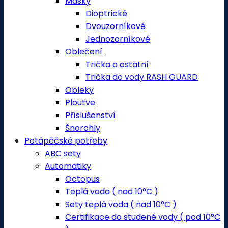
Masky
Dioptrické
Dvouzorníkové
Jednozorníkové
Oblečení
Trička a ostatní
Trička do vody RASH GUARD
Obleky
Ploutve
Příslušenství
Šnorchly
Potápěčské potřeby
ABC sety
Automatiky
Octopus
Teplá voda ( nad 10°C )
Sety teplá voda ( nad 10°C )
Certifikace do studené vody ( pod 10°C