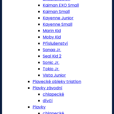
Kaiman EXO Small
Kaiman Small
Kayenne Junior
Kayenne Small
Marin Kid
Moby Kid
Příslušenství
Sanaa Jr.
Seal Kid 2
Sonic Jr.
Tokio Jr.
Vista Junior
Plavecké obleky triatlon
Plavky závodní
chlapecké
dívčí
Plavky
chlapecké