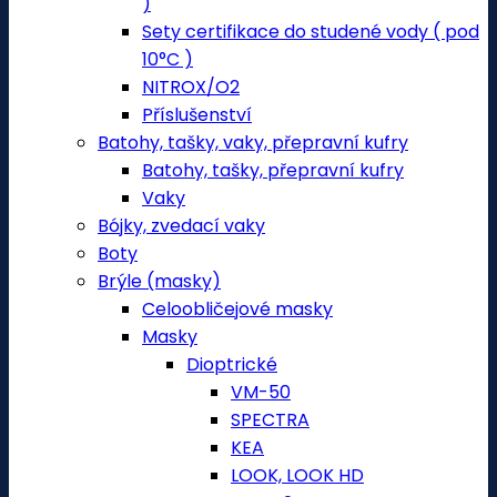
)
Sety certifikace do studené vody ( pod
10°C )
NITROX/O2
Příslušenství
Batohy, tašky, vaky, přepravní kufry
Batohy, tašky, přepravní kufry
Vaky
Bójky, zvedací vaky
Boty
Brýle (masky)
Celoobličejové masky
Masky
Dioptrické
VM-50
SPECTRA
KEA
LOOK, LOOK HD