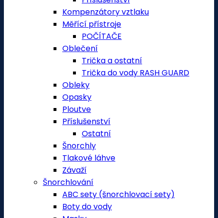
Kompenzátory vztlaku
Měřící přístroje
POČÍTAČE
Oblečení
Trička a ostatní
Trička do vody RASH GUARD
Obleky
Opasky
Ploutve
Příslušenství
Ostatní
Šnorchly
Tlakové láhve
Závaží
Šnorchlování
ABC sety (šnorchlovací sety)
Boty do vody