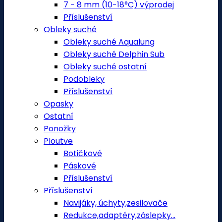
7 - 8 mm (10-18°C) výprodej
Příslušenství
Obleky suché
Obleky suché Aqualung
Obleky suché Delphin Sub
Obleky suché ostatní
Podobleky
Příslušenství
Opasky
Ostatní
Ponožky
Ploutve
Botičkové
Páskové
Příslušenství
Příslušenství
Navijáky, úchyty,zesilovače
Redukce,adaptéry,záslepky...