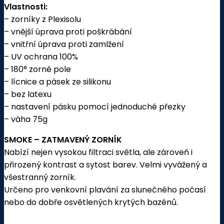
Vlastnosti:
– zorníky z Plexisolu
– vnější úprava proti poškrábání
– vnitřní úprava proti zamlžení
– UV ochrana 100%
– 180° zorné pole
– lícnice a pásek ze silikonu
– bez latexu
– nastavení pásku pomocí jednoduché přezky
– váha 75g
SMOKE – ZATMAVENÝ ZORNÍK
Nabízí nejen vysokou filtraci světla, ale zároveň i
přirozený kontrast a sytost barev. Velmi vyvážený a
všestranný zorník.
Určeno pro venkovní plavání za slunečného počasí
nebo do dobře osvětlených krytých bazénů.