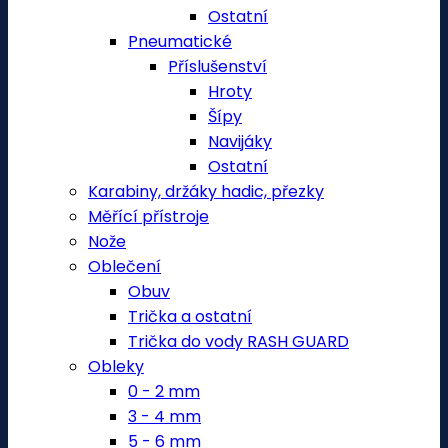
Ostatní
Pneumatické
Příslušenství
Hroty
Šípy
Navijáky
Ostatní
Karabiny, držáky hadic, přezky
Měřící přístroje
Nože
Oblečení
Obuv
Trička a ostatní
Trička do vody RASH GUARD
Obleky
0 - 2 mm
3 - 4 mm
5 - 6 mm