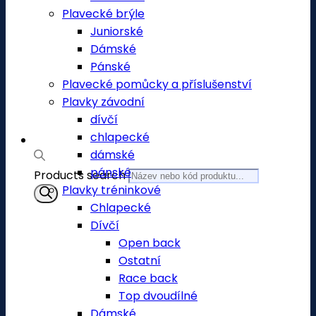
Plavecké brýle
Juniorské
Dámské
Pánské
Plavecké pomůcky a příslušenství
Plavky závodní
dívčí
chlapecké
dámské
pánské
Products search
Plavky tréninkové
Chlapecké
Dívčí
Open back
Ostatní
Race back
Top dvoudílné
Dámské