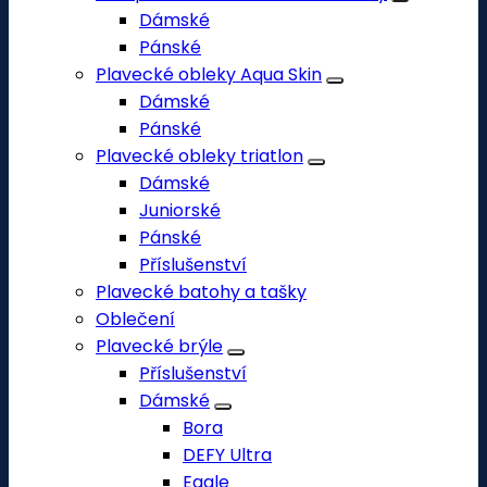
Dámské
Pánské
Plavecké obleky Aqua Skin
Dámské
Pánské
Plavecké obleky triatlon
Dámské
Juniorské
Pánské
Příslušenství
Plavecké batohy a tašky
Oblečení
Plavecké brýle
Příslušenství
Dámské
Bora
DEFY Ultra
Eagle