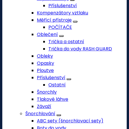
Příslušenství
Kompenzátory vztlaku
Měřící přístroje
POČÍTAČE
Oblečení
Trička a ostatní
Trička do vody RASH GUARD
Obleky
Opasky
Ploutve
Příslušenství
Ostatní
Šnorchly
Tlakové láhve
Závaží
Šnorchlování
ABC sety (šnorchlovací sety)
Boty do vody