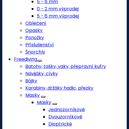
5 - 6 mm
0 - 2 mm výprodej
5 - 6 mm výprodej
Oblečení
Opasky
Ponožky
Příslušenství
Šnorchly
Freediving
Batohy, tašky, vaky, přepravní kufry
Navijáky, cívky
Bójky
Karabiny, držáky hadic, přezky
Masky
Masky
Jednozorníkové
Dvouzorníkové
Dioptrické