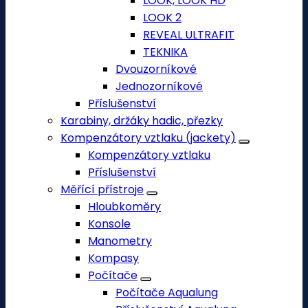
LOOK, LOOK HD
LOOK 2
REVEAL ULTRAFIT
TEKNIKA
Dvouzorníkové
Jednozorníkové
Příslušenství
Karabiny, držáky hadic, přezky
Kompenzátory vztlaku (jackety)
Kompenzátory vztlaku
Příslušenství
Měřící přístroje
Hloubkoměry
Konsole
Manometry
Kompasy
Počítače
Počítače Aqualung