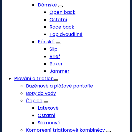
Dámské
Open back
Ostatní
Race back
Top dvoudílné
Pánské
Slip
Brief
Boxer
Jammer
Plavání a triatlon
Bazénové a plážové pantofle
Boty do vody
Čepice
Latexové
Ostatní
Silikonové
Kompresní triatlonové kombinézy