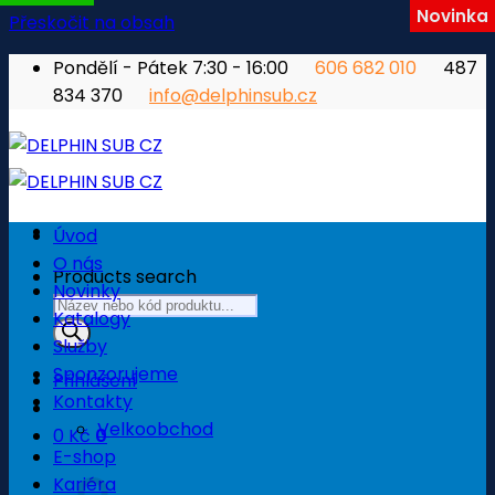
Novinka
Přeskočit na obsah
Pondělí - Pátek 7:30 - 16:00
606 682 010
487
834 370
info@delphinsub.cz
Úvod
O nás
Products search
Novinky
Katalogy
Služby
Sponzorujeme
Přihlášení
Kontakty
Velkoobchod
0
Kč
0
E-shop
Košík
Kariéra