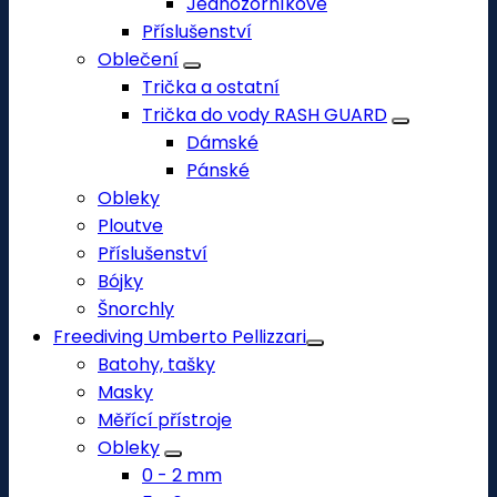
Jednozorníkové
Příslušenství
Oblečení
Trička a ostatní
Trička do vody RASH GUARD
Dámské
Pánské
Obleky
Ploutve
Příslušenství
Bójky
Šnorchly
Freediving Umberto Pellizzari
Batohy, tašky
Masky
Měřící přístroje
Obleky
0 - 2 mm