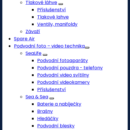
Tlakové láhve
Příslušenství
Tlakové lahve
Ventily, manifoldy
Závaží
Spare Air
Podvodní foto – video technika
SeaLife
Podvodní fotoaparáty
Podvodní pouzdra - telefony
Podvodní video svítilny
Podvodní videokamery
Příslušenství
Sea & Sea
Baterie a nabíječky
Brašny
Hledáčky
Podvodní blesky