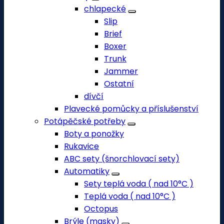
chlapecké
Slip
Brief
Boxer
Trunk
Jammer
Ostatní
dívčí
Plavecké pomůcky a příslušenství
Potápěčské potřeby
Boty a ponožky
Rukavice
ABC sety (šnorchlovací sety)
Automatiky
Sety teplá voda ( nad 10°C )
Teplá voda ( nad 10°C )
Octopus
Brýle (masky)