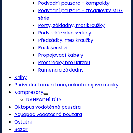
Podvodní pouzdra - kompakty
Podvodní pouzdra - zrcadlovky MDX
série
Porty, základny, mezikroužky
Podvodní video svítilny
Předsádky, mezikroužky
Příslušenství
Propojovací kabely
Prostředky pro údržbu
Ramena a základny
Knihy
Podvodní komunikace, celoobličejové masky
Kompresory
NÁHRADNÍ DÍLY
Oktopus vodotěsná pouzdra
Aquapac vodotěsná pouzdra
Ostatní
Bazar