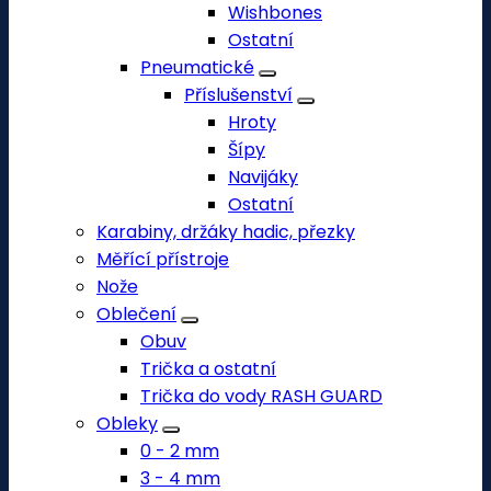
Wishbones
Ostatní
Pneumatické
Příslušenství
Hroty
Šípy
Navijáky
Ostatní
Karabiny, držáky hadic, přezky
Měřící přístroje
Nože
Oblečení
Obuv
Trička a ostatní
Trička do vody RASH GUARD
Obleky
0 - 2 mm
3 - 4 mm