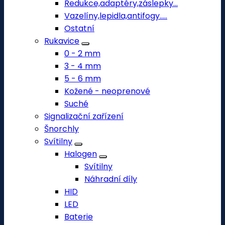
Redukce,adaptéry,záslepky...
Vazelíny,lepidla,antifogy.....
Ostatní
Rukavice
0 - 2 mm
3 - 4 mm
5 - 6 mm
Kožené - neoprenové
Suché
Signalizační zařízení
Šnorchly
Svítilny
Halogen
Svítilny
Náhradní díly
HID
LED
Baterie