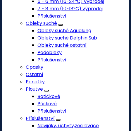
5 - 6 mm (16-24°C) výprodej
7 - 8 mm (10-18°C) výprodej
Příslušenství
Obleky suché
Obleky suché Aqualung
Obleky suché Delphin Sub
Obleky suché ostatní
Podobleky
Příslušenství
Opasky
Ostatní
Ponožky
Ploutve
Botičkové
Páskové
Příslušenství
Příslušenství
Navijáky, úchyty,zesilovače