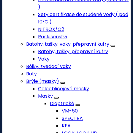
)
Sety certifikace do studené vody ( pod
10°C )
NITROX/O2
Příslušenství
Batohy, tašky, vaky, přepravní kufry
Batohy, tašky, přepravní kufry
Vaky
Bójky, zvedací vaky
Boty
Brýle (masky)
Celoobličejové masky
Masky
Dioptrické
VM-50
SPECTRA
KEA