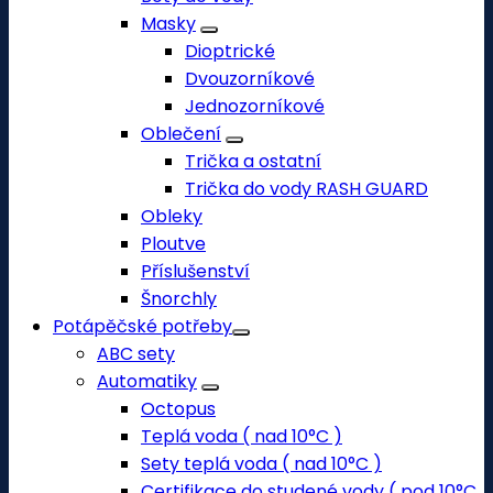
Masky
Dioptrické
Dvouzorníkové
Jednozorníkové
Oblečení
Trička a ostatní
Trička do vody RASH GUARD
Obleky
Ploutve
Příslušenství
Šnorchly
Potápěčské potřeby
ABC sety
Automatiky
Octopus
Teplá voda ( nad 10°C )
Sety teplá voda ( nad 10°C )
Certifikace do studené vody ( pod 10°C