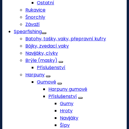
Ostatní
Rukavice
Šnorchly
Závaží
Spearfishing
Batohy, tašky, vaky, přepravní kufry
Bójky, zvedací vaky
Navijáky, cívky
Brýle (masky)
Příslušenství
Harpuny
Gumové
Harpuny gumové
Příslušenství
Gumy
Hroty
Navijáky
Šípy