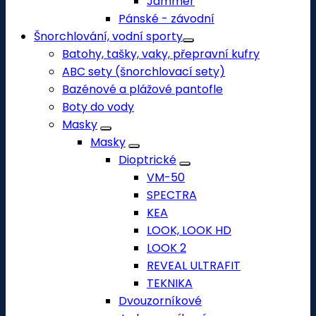
Jammer
Pánské - závodní
Šnorchlování, vodní sporty
Batohy, tašky, vaky, přepravní kufry
ABC sety (šnorchlovací sety)
Bazénové a plážové pantofle
Boty do vody
Masky
Masky
Dioptrické
VM-50
SPECTRA
KEA
LOOK, LOOK HD
LOOK 2
REVEAL ULTRAFIT
TEKNIKA
Dvouzorníkové