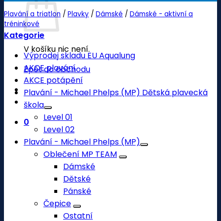
Plavání a triatlon
/
Plavky
/
Dámské
/
Dámské - aktivní a
tréninkové
Kategorie
V košíku nic není.
Výprodej skladu EU Aqualung
AKCE plavání
Zpět do obchodu
AKCE potápění
Plavání - Michael Phelps (MP) Dětská plavecká
škola
Level 01
0
Level 02
Plavání - Michael Phelps (MP)
Oblečení MP TEAM
Dámské
Dětské
Pánské
Čepice
Ostatní