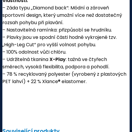
Vlastnosti:
– Záda typu „Diamond back“: Módní a zároveň
sportovní design, který umožní více než dostatečný
rozsah pohybu při plavání.
– Nastavitelná ramínka: přizpůsobí se hrudníku.
– Plavky jsou ve spodní části hodně vykrojené tzv.
„High-Leg Cut“ pro vyšší volnost pohybu.
– 100% odolnost vůči chlóru.
– Udržitelná tkanina
X-Play
: tažná ve čtyřech
směrech, vysoká flexibilita, podpora a pohodlí.
– 78 % recyklovaný polyester (vyrobený z plastových
PET lahví) + 22 % Xlance® elastomer.
Související produkty