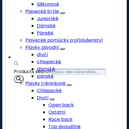
Silikonové
Plavecké brýle
Juniorské
Dámské
Pánské
Plavecké pomůcky a příslušenství
Plavky závodní
dívčí
chlapecké
dámské
Products search
pánské
Plavky tréninkové
Chlapecké
Dívčí
Open back
Ostatní
Race back
Top dvoudílné