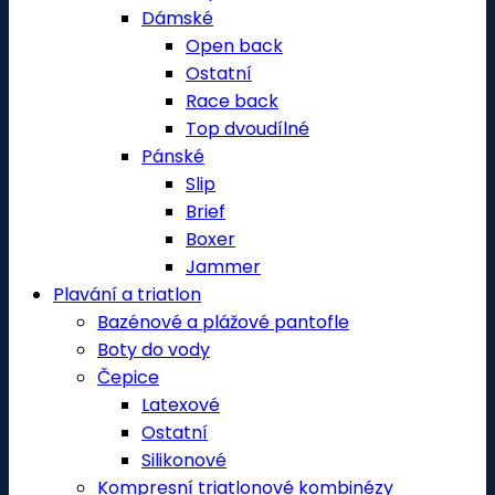
Dámské
Open back
Ostatní
Race back
Top dvoudílné
Pánské
Slip
Brief
Boxer
Jammer
Plavání a triatlon
Bazénové a plážové pantofle
Boty do vody
Čepice
Latexové
Ostatní
Silikonové
Kompresní triatlonové kombinézy