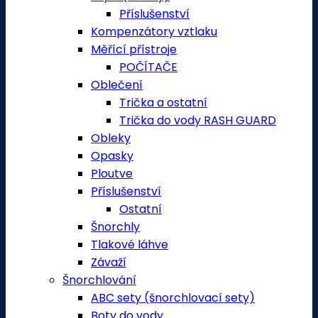
Příslušenství
Kompenzátory vztlaku
Měřící přístroje
POČÍTAČE
Oblečení
Trička a ostatní
Trička do vody RASH GUARD
Obleky
Opasky
Ploutve
Příslušenství
Ostatní
Šnorchly
Tlakové láhve
Závaží
Šnorchlování
ABC sety (šnorchlovací sety)
Boty do vody