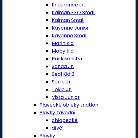
Endurance Jr.
Kaiman EXO Small
Kaiman Small
Kayenne Junior
Kayenne Small
Marin Kid
Moby Kid
Příslušenství
Sanaa Jr.
Seal Kid 2
Sonic Jr.
Tokio Jr.
Vista Junior
Plavecké obleky triatlon
Plavky závodní
chlapecké
dívčí
Plavky