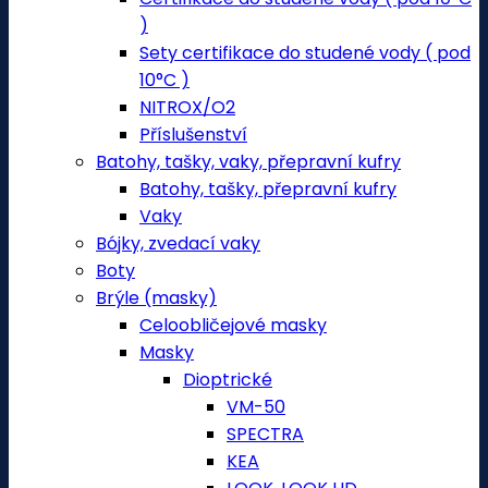
)
Sety certifikace do studené vody ( pod
10°C )
NITROX/O2
Příslušenství
Batohy, tašky, vaky, přepravní kufry
Batohy, tašky, přepravní kufry
Vaky
Bójky, zvedací vaky
Boty
Brýle (masky)
Celoobličejové masky
Masky
Dioptrické
VM-50
SPECTRA
KEA