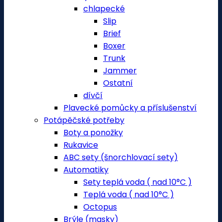
chlapecké
Slip
Brief
Boxer
Trunk
Jammer
Ostatní
dívčí
Plavecké pomůcky a příslušenství
Potápěčské potřeby
Boty a ponožky
Rukavice
ABC sety (šnorchlovací sety)
Automatiky
Sety teplá voda ( nad 10°C )
Teplá voda ( nad 10°C )
Octopus
Brýle (masky)