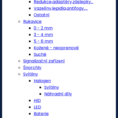
Redukce,adaptéry,záslepky...
Vazelíny,lepidla,antifogy.....
Ostatní
Rukavice
0 - 2 mm
3 - 4 mm
5 - 6 mm
Kožené - neoprenové
Suché
Signalizační zařízení
Šnorchly
Svítilny
Halogen
Svítilny
Náhradní díly
HID
LED
Baterie