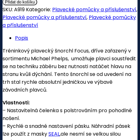
Přidat do košíku
SKU:
A919
Kategorie:
Plavecké pomůcky a příslušenství
,
Plavecké pomůcky a příslušenství
,
Plavecké pomůcky
a příslušenství
Popis
Tréninkový plavecký šnorchl Focus, dříve zařazený v
sortimentu Michael Phelps, umožňuje plavci soustředit
se na techniku záběru bez nutnosti natáčet hlavu na
stranu kvůli dýchání. Tento šnorchl se od uvedení na
trh stal rychle absolutní jedničkou ve výbavě
závodních plavců.
Vlastnosti:
– Nastavitelná čelenka s polstrováním pro pohodlné
nošení.
– Rychlé a snadné nastavení pásku. Náhradní pásek
lze použít z masky
SEAL
,ale nesmí se velkou silou