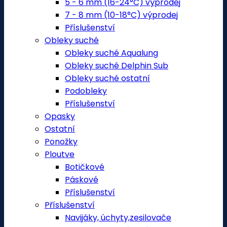
5 - 6 mm (16-24°C) výprodej
7 - 8 mm (10-18°C) výprodej
Příslušenství
Obleky suché
Obleky suché Aqualung
Obleky suché Delphin Sub
Obleky suché ostatní
Podobleky
Příslušenství
Opasky
Ostatní
Ponožky
Ploutve
Botičkové
Páskové
Příslušenství
Příslušenství
Navijáky, úchyty,zesilovače