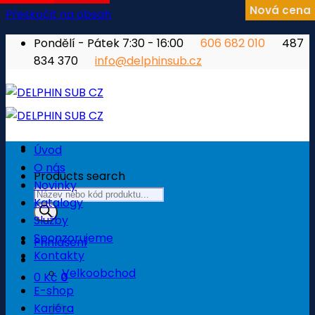
Nová cena
Přeskočit na obsah
Pondělí - Pátek 7:30 - 16:00
606 682 010
487
834 370
info@delphinsub.cz
Úvod
O nás
Products search
Novinky
Katalogy
Služby
Sponzorujeme
Přihlášení
Kontakty
Velkoobchod
0
Kč
0
E-shop
Košík
Kariéra