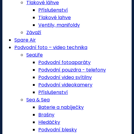
Tlakové láhve
Příslušenství
Tlakové lahve
Ventily, manifoldy
Závaží
Spare Air
Podvodní foto – video technika
SeaLife
Podvodní fotoaparáty
Podvodní pouzdra - telefony
Podvodní video svítilny
Podvodní videokamery
Příslušenství
Sea & Sea
Baterie a nabíječky
Brašny
Hledáčky
Podvodní blesky