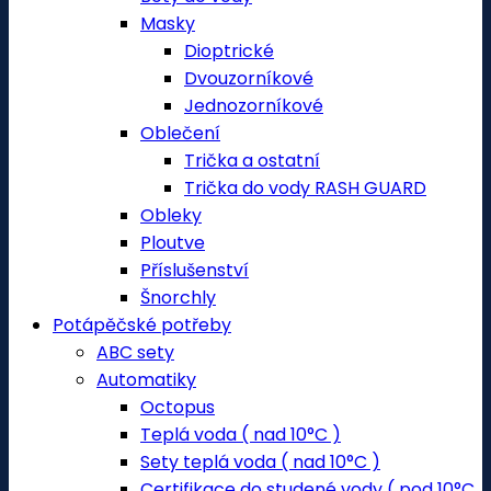
Masky
Dioptrické
Dvouzorníkové
Jednozorníkové
Oblečení
Trička a ostatní
Trička do vody RASH GUARD
Obleky
Ploutve
Příslušenství
Šnorchly
Potápěčské potřeby
ABC sety
Automatiky
Octopus
Teplá voda ( nad 10°C )
Sety teplá voda ( nad 10°C )
Certifikace do studené vody ( pod 10°C