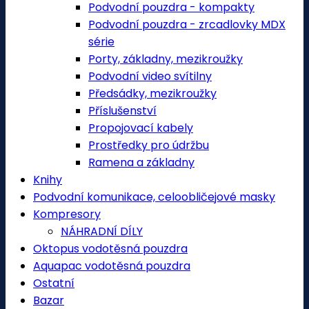
Podvodní pouzdra - kompakty
Podvodní pouzdra - zrcadlovky MDX
série
Porty, základny, mezikroužky
Podvodní video svítilny
Předsádky, mezikroužky
Příslušenství
Propojovací kabely
Prostředky pro údržbu
Ramena a základny
Knihy
Podvodní komunikace, celoobličejové masky
Kompresory
NÁHRADNÍ DÍLY
Oktopus vodotěsná pouzdra
Aquapac vodotěsná pouzdra
Ostatní
Bazar