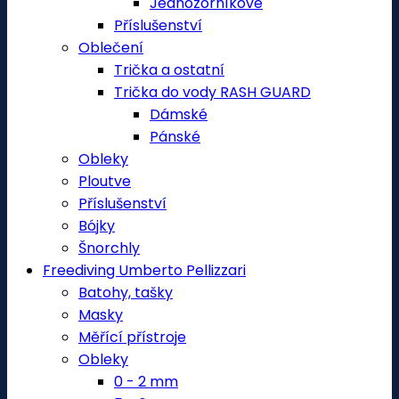
Jednozorníkové
Příslušenství
Oblečení
Trička a ostatní
Trička do vody RASH GUARD
Dámské
Pánské
Obleky
Ploutve
Příslušenství
Bójky
Šnorchly
Freediving Umberto Pellizzari
Batohy, tašky
Masky
Měřící přístroje
Obleky
0 - 2 mm