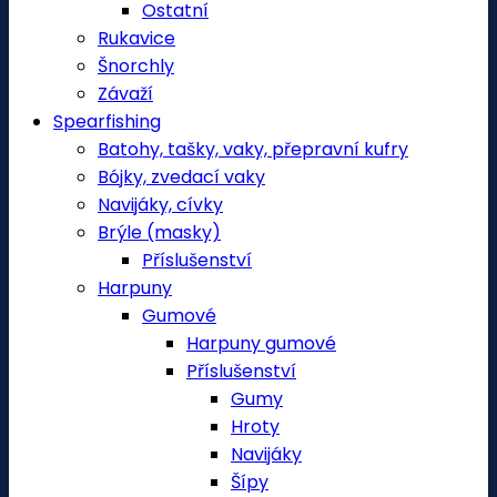
Ostatní
Rukavice
Šnorchly
Závaží
Spearfishing
Batohy, tašky, vaky, přepravní kufry
Bójky, zvedací vaky
Navijáky, cívky
Brýle (masky)
Příslušenství
Harpuny
Gumové
Harpuny gumové
Příslušenství
Gumy
Hroty
Navijáky
Šípy