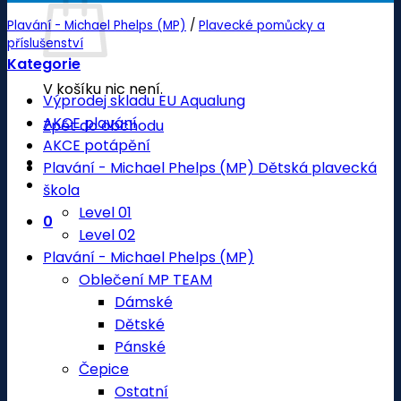
Plavání - Michael Phelps (MP)
/
Plavecké pomůcky a
příslušenství
Kategorie
V košíku nic není.
Výprodej skladu EU Aqualung
AKCE plavání
Zpět do obchodu
AKCE potápění
Plavání - Michael Phelps (MP) Dětská plavecká
škola
Level 01
0
Level 02
Plavání - Michael Phelps (MP)
Oblečení MP TEAM
Dámské
Dětské
Pánské
Čepice
Ostatní