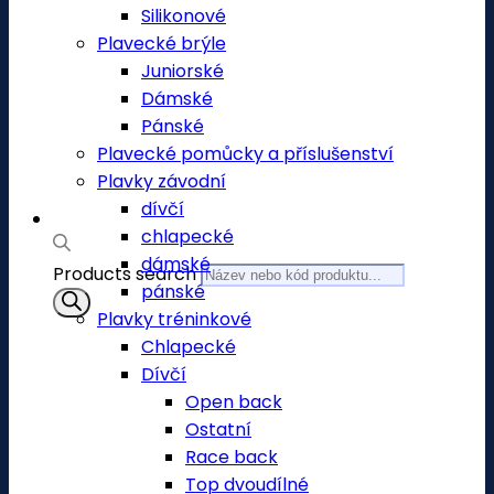
Silikonové
Plavecké brýle
Juniorské
Dámské
Pánské
Plavecké pomůcky a příslušenství
Plavky závodní
dívčí
chlapecké
dámské
Products search
pánské
Plavky tréninkové
Chlapecké
Dívčí
Open back
Ostatní
Race back
Top dvoudílné