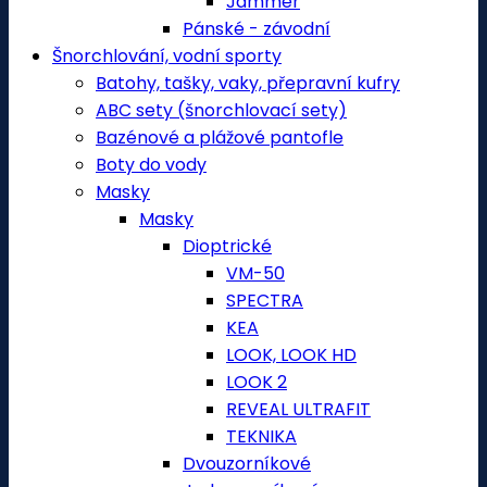
Jammer
Pánské - závodní
Šnorchlování, vodní sporty
Batohy, tašky, vaky, přepravní kufry
ABC sety (šnorchlovací sety)
Bazénové a plážové pantofle
Boty do vody
Masky
Masky
Dioptrické
VM-50
SPECTRA
KEA
LOOK, LOOK HD
LOOK 2
REVEAL ULTRAFIT
TEKNIKA
Dvouzorníkové