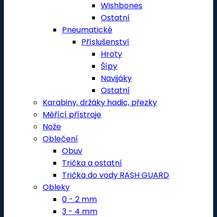
Wishbones
Ostatní
Pneumatické
Příslušenství
Hroty
Šípy
Navijáky
Ostatní
Karabiny, držáky hadic, přezky
Měřící přístroje
Nože
Oblečení
Obuv
Trička a ostatní
Trička do vody RASH GUARD
Obleky
0 - 2 mm
3 - 4 mm