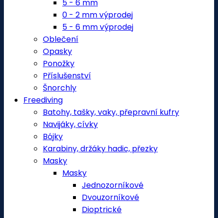
5 - 6 mm
0 - 2 mm výprodej
5 - 6 mm výprodej
Oblečení
Opasky
Ponožky
Příslušenství
Šnorchly
Freediving
Batohy, tašky, vaky, přepravní kufry
Navijáky, cívky
Bójky
Karabiny, držáky hadic, přezky
Masky
Masky
Jednozorníkové
Dvouzorníkové
Dioptrické