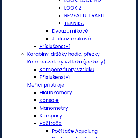
LOOK, LOOK HD
LOOK 2
REVEAL ULTRAFIT
TEKNIKA
Dvouzorníkové
Jednozorníkové
Příslušenství
Karabiny, držáky hadic, přezky
Kompenzátory vztlaku (jackety)
Kompenzátory vztlaku
Příslušenství
Měřící přístroje
Hloubkoměry
Konsole
Manometry
Kompasy
Počítače
Počítače Aqualung