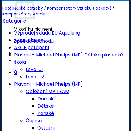
Potápěčské potřeby
/
Kompenzátory vztlaku (jackety)
/
Kompenzátory vztlaku
Kategorie
V košíku nic není.
Výprodej skladu EU Aqualung
AKCE plavání
Zpět do obchodu
AKCE potápění
Plavání - Michael Phelps (MP) Dětská plavecká
škola
Level 01
0
Level 02
Plavání - Michael Phelps (MP)
Oblečení MP TEAM
Dámské
Dětské
Pánské
Čepice
Ostatní