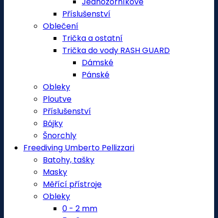
Jednozorníkové
Příslušenství
Oblečení
Trička a ostatní
Trička do vody RASH GUARD
Dámské
Pánské
Obleky
Ploutve
Příslušenství
Bójky
Šnorchly
Freediving Umberto Pellizzari
Batohy, tašky
Masky
Měřící přístroje
Obleky
0 - 2 mm