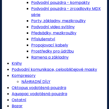
Podvodní pouzdra - kompakty
Podvodní pouzdra - zrcadlovky MDX
série
Porty, základny, mezikroužky
Podvodní video svítilny
Předsádky, mezikroužky
Příslušenství
Propojovací kabely
Prostředky pro údržbu
Ramena a základny
Knihy
Podvodní komunikace, celoobličejové masky
Kompresory
NÁHRADNÍ DÍLY
Oktopus vodotěsná pouzdra
Aquapac vodotěsná pouzdra
Ostatní
Bazar