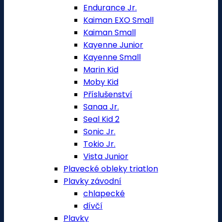
Endurance Jr.
Kaiman EXO Small
Kaiman Small
Kayenne Junior
Kayenne Small
Marin Kid
Moby Kid
Příslušenství
Sanaa Jr.
Seal Kid 2
Sonic Jr.
Tokio Jr.
Vista Junior
Plavecké obleky triatlon
Plavky závodní
chlapecké
dívčí
Plavky