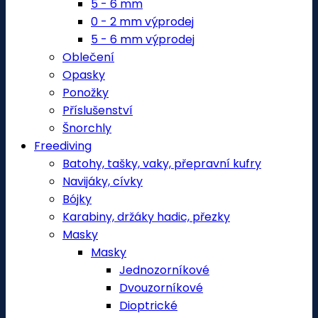
5 - 6 mm
0 - 2 mm výprodej
5 - 6 mm výprodej
Oblečení
Opasky
Ponožky
Příslušenství
Šnorchly
Freediving
Batohy, tašky, vaky, přepravní kufry
Navijáky, cívky
Bójky
Karabiny, držáky hadic, přezky
Masky
Masky
Jednozorníkové
Dvouzorníkové
Dioptrické