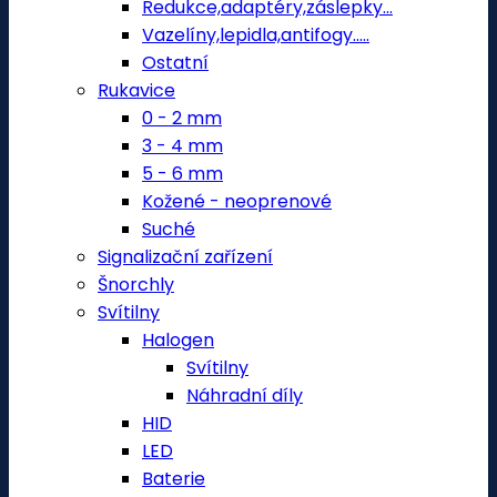
Redukce,adaptéry,záslepky...
Vazelíny,lepidla,antifogy.....
Ostatní
Rukavice
0 - 2 mm
3 - 4 mm
5 - 6 mm
Kožené - neoprenové
Suché
Signalizační zařízení
Šnorchly
Svítilny
Halogen
Svítilny
Náhradní díly
HID
LED
Baterie