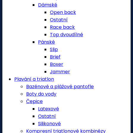
Dámské
Open back
Ostatní
Race back
Top dvoudílné
Pánské
Slip
Brief
Boxer
Jammer
Plavání a triatlon
Bazénové a plážové pantofle
Boty do vody
Čepice
Latexové
Ostatní
Silikonové
Kompresní triatlonové kombinézy