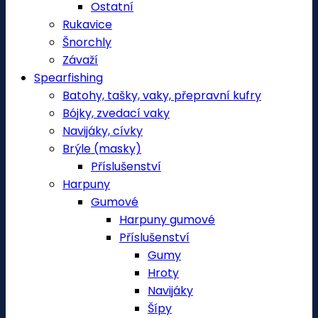
Ostatní
Rukavice
Šnorchly
Závaží
Spearfishing
Batohy, tašky, vaky, přepravní kufry
Bójky, zvedací vaky
Navijáky, cívky
Brýle (masky)
Příslušenství
Harpuny
Gumové
Harpuny gumové
Příslušenství
Gumy
Hroty
Navijáky
Šípy