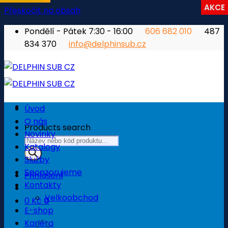
AKCE
Přeskočit na obsah
Pondělí - Pátek 7:30 - 16:00
606 682 010
487
834 370
info@delphinsub.cz
Úvod
O nás
Products search
Novinky
Katalogy
Služby
Sponzorujeme
Přihlášení
Kontakty
Velkoobchod
0
Kč
0
E-shop
Košík
Kariéra