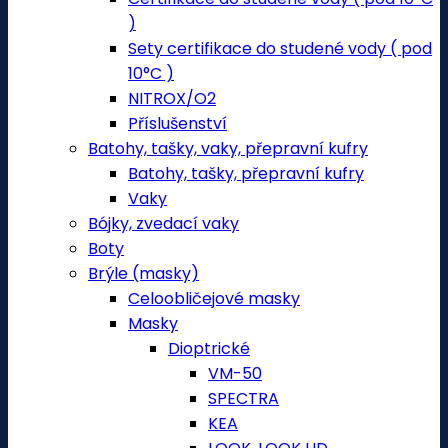
)
Sety certifikace do studené vody ( pod
10°C )
NITROX/O2
Příslušenství
Batohy, tašky, vaky, přepravní kufry
Batohy, tašky, přepravní kufry
Vaky
Bójky, zvedací vaky
Boty
Brýle (masky)
Celoobličejové masky
Masky
Dioptrické
VM-50
SPECTRA
KEA