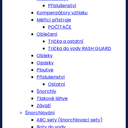
Příslušenství
Kompenzátory vztlaku
Měřící přístroje
POČÍTAČE
Oblečení
Trička a ostatní
Trička do vody RASH GUARD
Obleky
Opasky
Ploutve
Příslušenství
Ostatní
Šnorchly
Tlakové láhve
Závaží
Šnorchlování
ABC sety (šnorchlovací sety)
Boty do vody