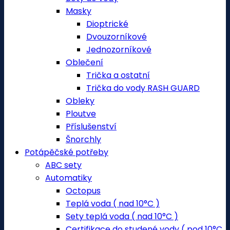
Masky
Dioptrické
Dvouzorníkové
Jednozorníkové
Oblečení
Trička a ostatní
Trička do vody RASH GUARD
Obleky
Ploutve
Příslušenství
Šnorchly
Potápěčské potřeby
ABC sety
Automatiky
Octopus
Teplá voda ( nad 10°C )
Sety teplá voda ( nad 10°C )
Certifikace do studené vody ( pod 10°C