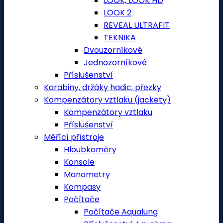
LOOK, LOOK HD
LOOK 2
REVEAL ULTRAFIT
TEKNIKA
Dvouzorníkové
Jednozorníkové
Příslušenství
Karabiny, držáky hadic, přezky
Kompenzátory vztlaku (jackety)
Kompenzátory vztlaku
Příslušenství
Měřící přístroje
Hloubkoměry
Konsole
Manometry
Kompasy
Počítače
Počítače Aqualung