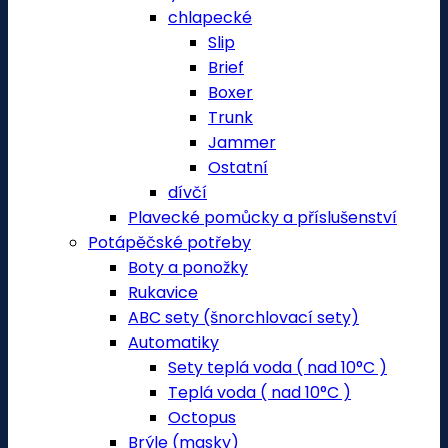
chlapecké
Slip
Brief
Boxer
Trunk
Jammer
Ostatní
dívčí
Plavecké pomůcky a příslušenství
Potápěčské potřeby
Boty a ponožky
Rukavice
ABC sety (šnorchlovací sety)
Automatiky
Sety teplá voda ( nad 10°C )
Teplá voda ( nad 10°C )
Octopus
Brýle (masky)