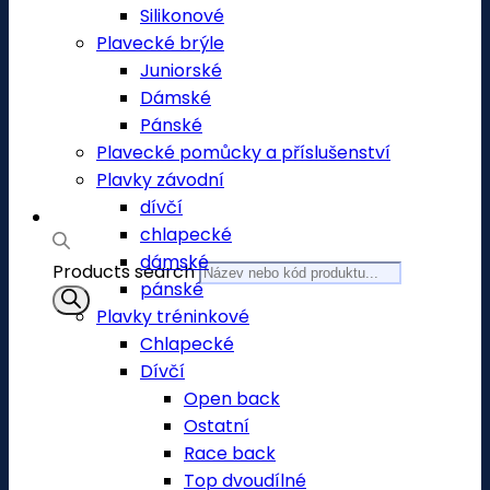
Silikonové
Plavecké brýle
Juniorské
Dámské
Pánské
Plavecké pomůcky a příslušenství
Plavky závodní
dívčí
chlapecké
dámské
Products search
pánské
Plavky tréninkové
Chlapecké
Dívčí
Open back
Ostatní
Race back
Top dvoudílné