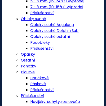
5 - 6 mm (16-24°C) výprodej
7 - 8 mm (10-18°C) výprodej
Příslušenství
Obleky suché
Obleky suché Aqualung
Obleky suché Delphin Sub
Obleky suché ostatní
Podobleky
Příslušenství
Opasky
Ostatní
Ponožky
Ploutve
Botičkové
Páskové
Příslušenství
Příslušenství
Navijáky, úchyty,zesilovače