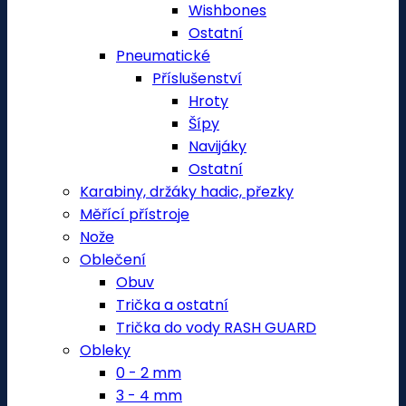
Wishbones
Ostatní
Pneumatické
Příslušenství
Hroty
Šípy
Navijáky
Ostatní
Karabiny, držáky hadic, přezky
Měřící přístroje
Nože
Oblečení
Obuv
Trička a ostatní
Trička do vody RASH GUARD
Obleky
0 - 2 mm
3 - 4 mm