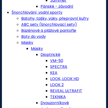
Jammer
Pánské - závodní
Šnorchlování, vodní sporty
Batohy, tašky, vaky, přepravní kufry
ABC sety (šnorchlovací sety)
Bazénové a plážové pantofle
Boty do vody
Masky
Masky
Dioptrické
VM-50
SPECTRA
KEA
LOOK, LOOK HD
LOOK 2
REVEAL ULTRAFIT
TEKNIKA
Dvouzorníkové