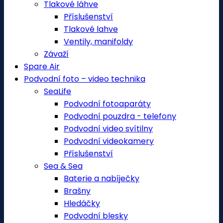
Tlakové láhve
Příslušenství
Tlakové lahve
Ventily, manifoldy
Závaží
Spare Air
Podvodní foto – video technika
SeaLife
Podvodní fotoaparáty
Podvodní pouzdra - telefony
Podvodní video svítilny
Podvodní videokamery
Příslušenství
Sea & Sea
Baterie a nabíječky
Brašny
Hledáčky
Podvodní blesky