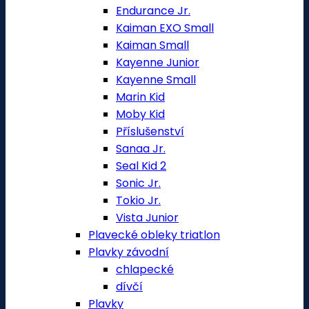
Endurance Jr.
Kaiman EXO Small
Kaiman Small
Kayenne Junior
Kayenne Small
Marin Kid
Moby Kid
Příslušenství
Sanaa Jr.
Seal Kid 2
Sonic Jr.
Tokio Jr.
Vista Junior
Plavecké obleky triatlon
Plavky závodní
chlapecké
dívčí
Plavky