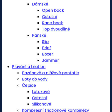
Dámské
Open back
Ostatní
Race back
Top dvoudílné
Pánské
Slip
Brief
Boxer
Jammer
Plavání a triatlon
Bazénové a plážové pantofle
Boty do vody
Čepice
Latexové
Ostatní
Silikonové
Kompresní triatlonové kombinézy