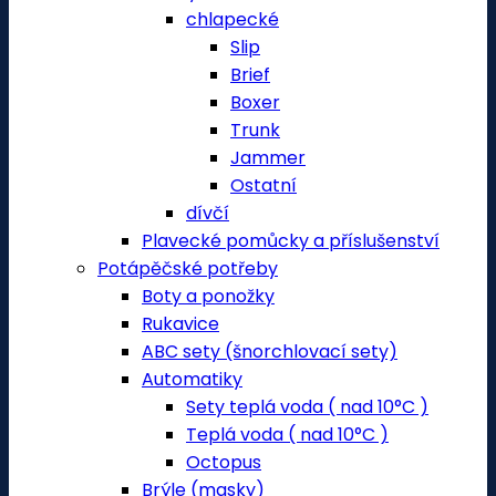
chlapecké
Slip
Brief
Boxer
Trunk
Jammer
Ostatní
dívčí
Plavecké pomůcky a příslušenství
Potápěčské potřeby
Boty a ponožky
Rukavice
ABC sety (šnorchlovací sety)
Automatiky
Sety teplá voda ( nad 10°C )
Teplá voda ( nad 10°C )
Octopus
Brýle (masky)