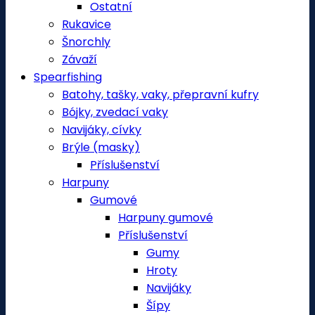
Ostatní
Rukavice
Šnorchly
Závaží
Spearfishing
Batohy, tašky, vaky, přepravní kufry
Bójky, zvedací vaky
Navijáky, cívky
Brýle (masky)
Příslušenství
Harpuny
Gumové
Harpuny gumové
Příslušenství
Gumy
Hroty
Navijáky
Šípy