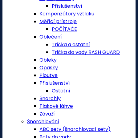
Příslušenství
Kompenzátory vztlaku
Měřící přístroje
POČÍTAČE
Oblečení
Trička a ostatní
Trička do vody RASH GUARD
Obleky
Opasky
Ploutve
Příslušenství
Ostatní
Šnorchly
Tlakové láhve
Závaží
Šnorchlování
ABC sety (šnorchlovací sety)
Boty do vody