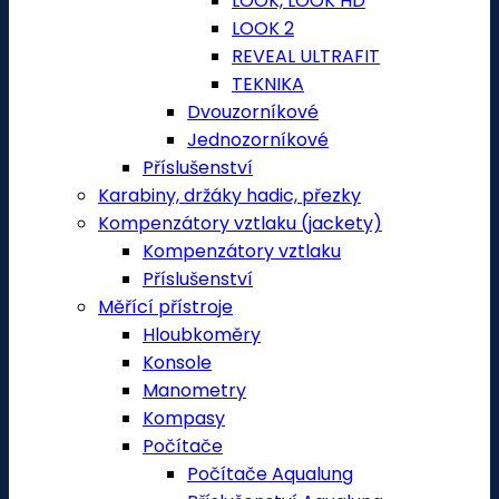
LOOK, LOOK HD
LOOK 2
REVEAL ULTRAFIT
TEKNIKA
Dvouzorníkové
Jednozorníkové
Příslušenství
Karabiny, držáky hadic, přezky
Kompenzátory vztlaku (jackety)
Kompenzátory vztlaku
Příslušenství
Měřící přístroje
Hloubkoměry
Konsole
Manometry
Kompasy
Počítače
Počítače Aqualung