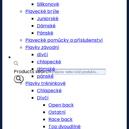
Silikonové
Plavecké brýle
Juniorské
Dámské
Pánské
Plavecké pomůcky a příslušenství
Plavky závodní
dívčí
chlapecké
dámské
Products search
pánské
Plavky tréninkové
Chlapecké
Dívčí
Open back
Ostatní
Race back
Top dvoudílné