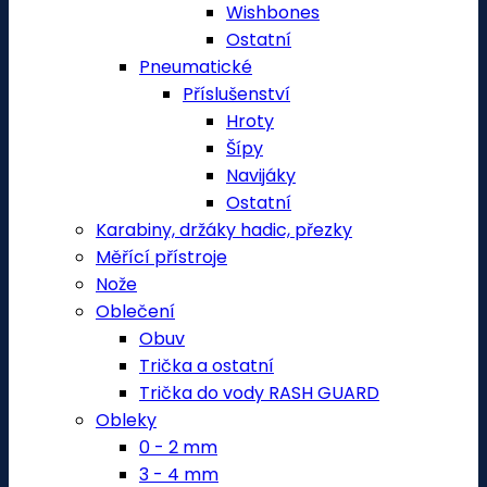
Wishbones
Ostatní
Pneumatické
Příslušenství
Hroty
Šípy
Navijáky
Ostatní
Karabiny, držáky hadic, přezky
Měřící přístroje
Nože
Oblečení
Obuv
Trička a ostatní
Trička do vody RASH GUARD
Obleky
0 - 2 mm
3 - 4 mm