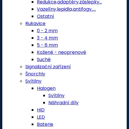
Redukce,adaptéry,záslepky...
Vazelíny,lepidla,antifogy.....
Ostatní
Rukavice
0 - 2 mm
3 - 4 mm
5 - 6 mm
Kožené - neoprenové
Suché
Signalizační zařízení
Šnorchly
Svítilny
Halogen
Svítilny
Náhradní díly
HID
LED
Baterie