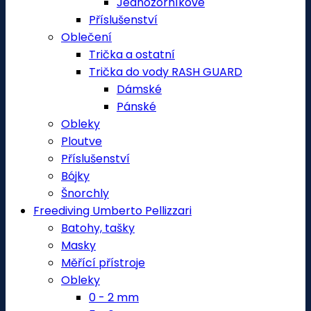
Jednozorníkové
Příslušenství
Oblečení
Trička a ostatní
Trička do vody RASH GUARD
Dámské
Pánské
Obleky
Ploutve
Příslušenství
Bójky
Šnorchly
Freediving Umberto Pellizzari
Batohy, tašky
Masky
Měřící přístroje
Obleky
0 - 2 mm