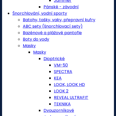
Jammer
Pánské - závodní
Šnorchlování, vodní sporty
Batohy, tašky, vaky, přepravní kufry
ABC sety (šnorchlovací sety)
Bazénové a plážové pantofle
Boty do vody
Masky
Masky
Dioptrické
VM-50
SPECTRA
KEA
LOOK, LOOK HD
LOOK 2
REVEAL ULTRAFIT
TEKNIKA
Dvouzorníkové