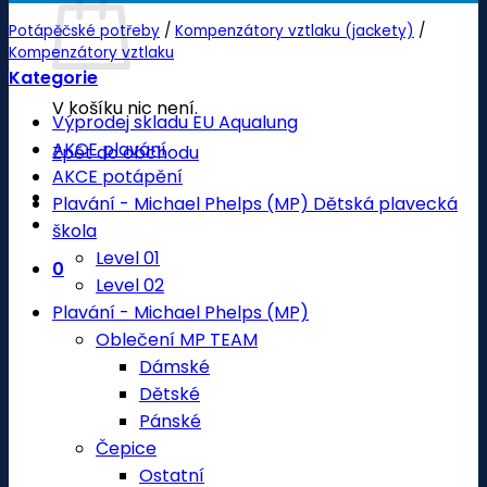
Potápěčské potřeby
/
Kompenzátory vztlaku (jackety)
/
Kompenzátory vztlaku
Kategorie
V košíku nic není.
Výprodej skladu EU Aqualung
AKCE plavání
Zpět do obchodu
AKCE potápění
Plavání - Michael Phelps (MP) Dětská plavecká
škola
Level 01
0
Level 02
Plavání - Michael Phelps (MP)
Oblečení MP TEAM
Dámské
Dětské
Pánské
Čepice
Ostatní