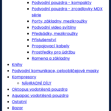
Podvodní pouzdra - kompakty
Podvodní pouzdra - zrcadlovky MDX
série
Porty, základny, mezikroužky
Podvodní video svítilny
Předsádky, mezikroužky
Příslušenství
Propojovací kabely
Prostředky pro údržbu
Ramena a základny
Knihy
Podvodní komunikace, celoobličejové masky
Kompresory
NÁHRADNÍ DÍLY
Oktopus vodotěsná pouzdra
Aquapac vodotěsná pouzdra
Ostatní
Bazar