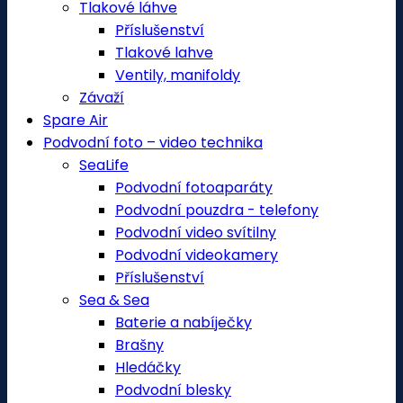
Tlakové láhve
Příslušenství
Tlakové lahve
Ventily, manifoldy
Závaží
Spare Air
Podvodní foto – video technika
SeaLife
Podvodní fotoaparáty
Podvodní pouzdra - telefony
Podvodní video svítilny
Podvodní videokamery
Příslušenství
Sea & Sea
Baterie a nabíječky
Brašny
Hledáčky
Podvodní blesky