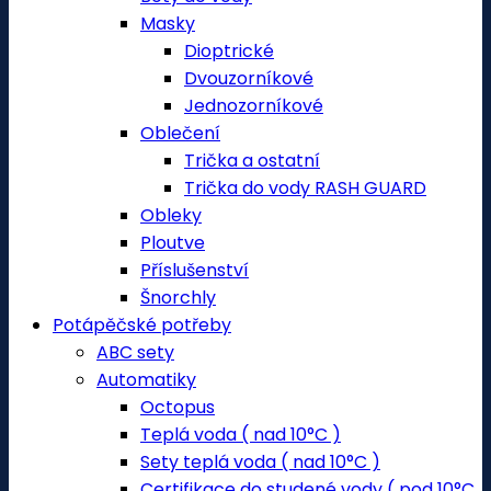
Masky
Dioptrické
Dvouzorníkové
Jednozorníkové
Oblečení
Trička a ostatní
Trička do vody RASH GUARD
Obleky
Ploutve
Příslušenství
Šnorchly
Potápěčské potřeby
ABC sety
Automatiky
Octopus
Teplá voda ( nad 10°C )
Sety teplá voda ( nad 10°C )
Certifikace do studené vody ( pod 10°C