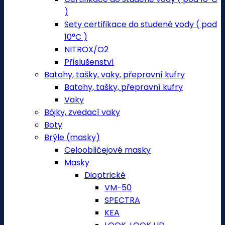
)
Sety certifikace do studené vody ( pod
10°C )
NITROX/O2
Příslušenství
Batohy, tašky, vaky, přepravní kufry
Batohy, tašky, přepravní kufry
Vaky
Bójky, zvedací vaky
Boty
Brýle (masky)
Celoobličejové masky
Masky
Dioptrické
VM-50
SPECTRA
KEA