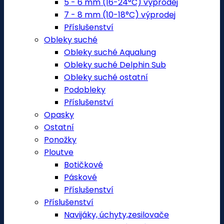
5 - 6 mm (16-24°C) výprodej
7 - 8 mm (10-18°C) výprodej
Příslušenství
Obleky suché
Obleky suché Aqualung
Obleky suché Delphin Sub
Obleky suché ostatní
Podobleky
Příslušenství
Opasky
Ostatní
Ponožky
Ploutve
Botičkové
Páskové
Příslušenství
Příslušenství
Navijáky, úchyty,zesilovače