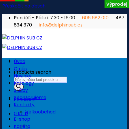
Výprodej
Přeskočit na obsah
Pondělí - Pátek 7:30 - 16:00
606 682 010
487
834 370
info@delphinsub.cz
Úvod
O nás
Products search
Novinky
Katalogy
Služby
Sponzorujeme
Přihlášení
Kontakty
Velkoobchod
0
Kč
0
E-shop
Košík
Kariéra