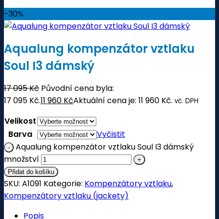
-30%
Aqualung kompenzátor vztlaku
Soul I3 dámský
17 095
Kč
Původní cena byla:
17 095 Kč.
11 960
Kč
Aktuální cena je: 11 960 Kč.
vč. DPH
Velikost
Barva
Vyčistit
Aqualung kompenzátor vztlaku Soul I3 dámský
množství
Přidat do košíku
SKU:
A1091
Kategorie:
Kompenzátory vztlaku
,
Kompenzátory vztlaku (jackety)
Popis