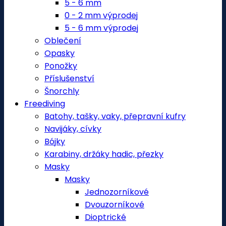
5 - 6 mm
0 - 2 mm výprodej
5 - 6 mm výprodej
Oblečení
Opasky
Ponožky
Příslušenství
Šnorchly
Freediving
Batohy, tašky, vaky, přepravní kufry
Navijáky, cívky
Bójky
Karabiny, držáky hadic, přezky
Masky
Masky
Jednozorníkové
Dvouzorníkové
Dioptrické