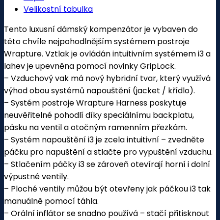
Velikostní tabulka
Tento luxusní dámský kompenzátor je vybaven do
této chvíle nejpohodlnějším systémem postroje
Wrapture. Vztlak je ovládán intuitivním systémem i3 a
lahev je upevněna pomocí novinky GripLock.
– Vzduchový vak má nový hybridní tvar, který využívá
výhod obou systémů napouštění (jacket / křídlo).
– Systém postroje Wrapture Harness poskytuje
neuvěřitelné pohodlí díky speciálnímu backplatu,
pásku na ventil a otočným ramenním přezkám.
– Systém napouštění i3 je zcela intuitivní – zvedněte
páčku pro napuštění a stlačte pro vypuštění vzduchu.
– Stlačením páčky i3 se zároveň otevírají horní i dolní
výpustné ventily.
– Ploché ventily můžou být otevřeny jak páčkou i3 tak
manuálně pomocí táhla.
– Orální inflátor se snadno používá – stačí přitisknout