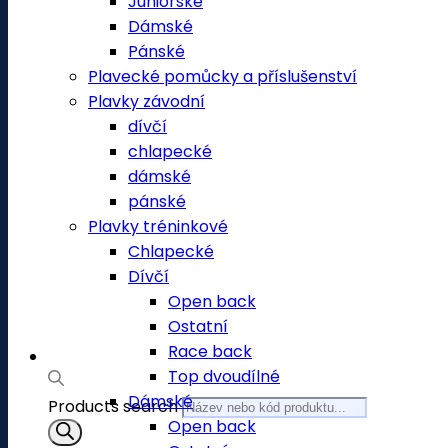
Juniorské
Dámské
Pánské
Plavecké pomůcky a příslušenství
Plavky závodní
dívčí
chlapecké
dámské
pánské
Plavky tréninkové
Chlapecké
Dívčí
Open back
Ostatní
Race back
Top dvoudílné
Dámské
Products search
Open back