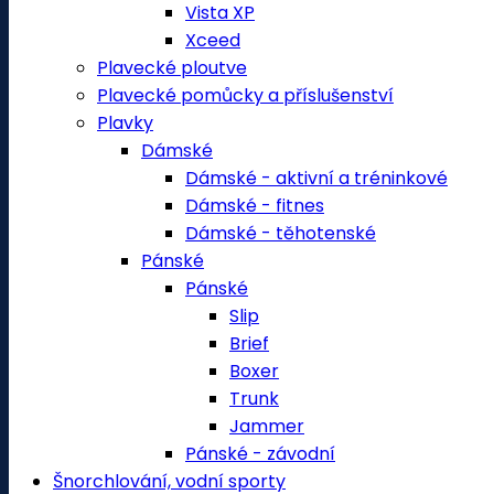
Vista XP
Xceed
Plavecké ploutve
Plavecké pomůcky a příslušenství
Plavky
Dámské
Dámské - aktivní a tréninkové
Dámské - fitnes
Dámské - těhotenské
Pánské
Pánské
Slip
Brief
Boxer
Trunk
Jammer
Pánské - závodní
Šnorchlování, vodní sporty