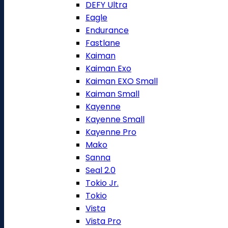
DEFY Ultra
Eagle
Endurance
Fastlane
Kaiman
Kaiman Exo
Kaiman EXO Small
Kaiman Small
Kayenne
Kayenne Small
Kayenne Pro
Mako
Sanna
Seal 2.0
Tokio Jr.
Tokio
Vista
Vista Pro