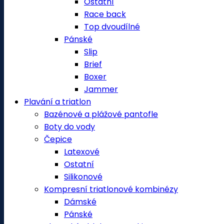
Ostatní
Race back
Top dvoudílné
Pánské
Slip
Brief
Boxer
Jammer
Plavání a triatlon
Bazénové a plážové pantofle
Boty do vody
Čepice
Latexové
Ostatní
Silikonové
Kompresní triatlonové kombinézy
Dámské
Pánské