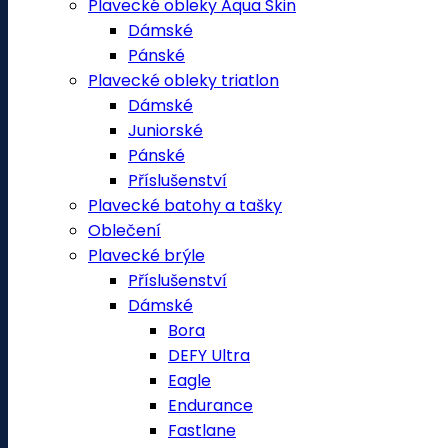
Plavecké obleky Aqua Skin
Dámské
Pánské
Plavecké obleky triatlon
Dámské
Juniorské
Pánské
Příslušenství
Plavecké batohy a tašky
Oblečení
Plavecké brýle
Příslušenství
Dámské
Bora
DEFY Ultra
Eagle
Endurance
Fastlane