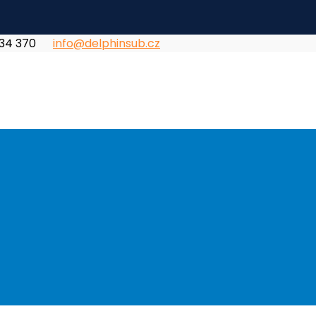
834 370
info@delphinsub.cz