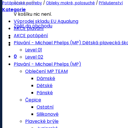
Potápěčské potřeby
/
Obleky mokré, polosuché
/
Příslušenství
Kategorie
V košíku nic není.
Výprodej skladu EU Aqualung
Zpět do obchodu
AKCE plavání
AKCE potápění
Plavání - Michael Phelps (MP) Dětská plavecká šk
Level 01
0
Level 02
Plavání - Michael Phelps (MP)
Oblečení MP TEAM
Dámské
Dětské
Pánské
Čepice
Ostatní
Silikonové
Plavecké brýle