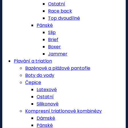
Ostatní
Race back
Top dvoudílné
Pánské
Slip
Brief
Boxer
Jammer
Plavání a triatlon
Bazénové a plážové pantofle
Boty do vody
Čepice
Latexové
Ostatní
Silikonové
Kompresní triatlonové kombinézy
Dámské
Pánské