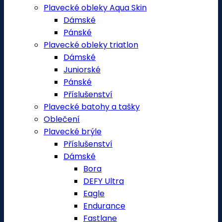
Plavecké obleky Aqua Skin
Dámské
Pánské
Plavecké obleky triatlon
Dámské
Juniorské
Pánské
Příslušenství
Plavecké batohy a tašky
Oblečení
Plavecké brýle
Příslušenství
Dámské
Bora
DEFY Ultra
Eagle
Endurance
Fastlane