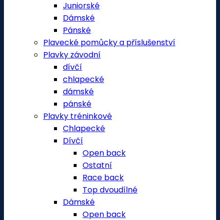
Juniorské
Dámské
Pánské
Plavecké pomůcky a příslušenství
Plavky závodní
dívčí
chlapecké
dámské
pánské
Plavky tréninkové
Chlapecké
Dívčí
Open back
Ostatní
Race back
Top dvoudílné
Dámské
Open back