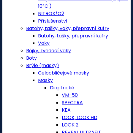
10°C )
NITROX/O2
Příslušenství
Batohy, tašky, vaky, přepravní kufry
Batohy, tašky, přepravní kufry
Vaky
Bójky, zvedací vaky
Boty
Brýle (masky)
Celoobličejové masky
Masky
Dioptrické
VM-50
SPECTRA
KEA
LOOK, LOOK HD
LOOK 2
REVEAL ULTRAFIT