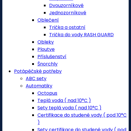
Dvouzorníkové
Jednozorníkové
Oblečení
Trička a ostatní
Trička do vody RASH GUARD
Obleky
Ploutve
Příslušenství
Šnorchly
Potápěčské potřeby
ABC sety
Automatiky
Octopus
Teplá voda ( nad 10°C )
Sety teplá voda ( nad 10°C )
Certifikace do studené vody ( pod 10°C
)
Sety certifikace do studené vody ( pod