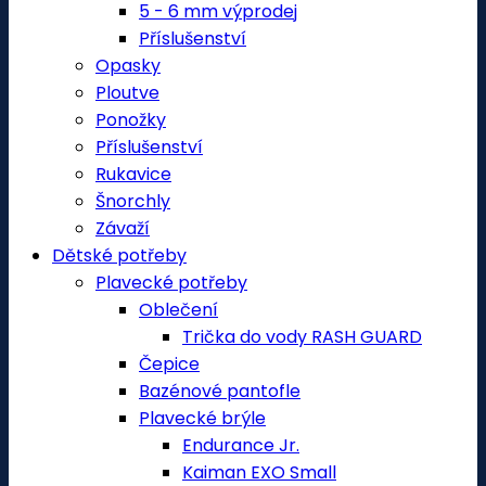
5 - 6 mm výprodej
Příslušenství
Opasky
Ploutve
Ponožky
Příslušenství
Rukavice
Šnorchly
Závaží
Dětské potřeby
Plavecké potřeby
Oblečení
Trička do vody RASH GUARD
Čepice
Bazénové pantofle
Plavecké brýle
Endurance Jr.
Kaiman EXO Small