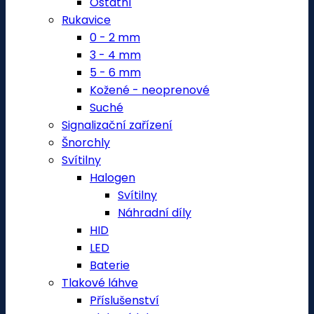
Ostatní
Rukavice
0 - 2 mm
3 - 4 mm
5 - 6 mm
Kožené - neoprenové
Suché
Signalizační zařízení
Šnorchly
Svítilny
Halogen
Svítilny
Náhradní díly
HID
LED
Baterie
Tlakové láhve
Příslušenství