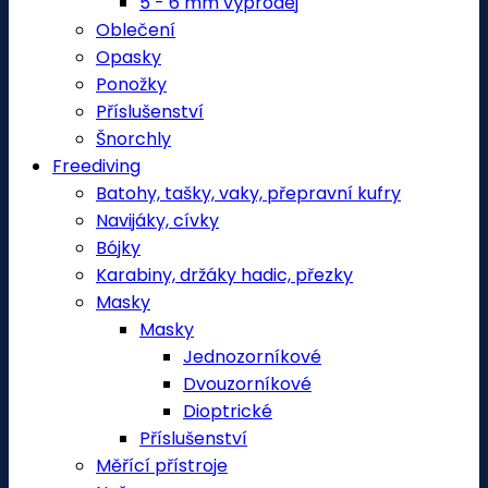
5 - 6 mm výprodej
Oblečení
Opasky
Ponožky
Příslušenství
Šnorchly
Freediving
Batohy, tašky, vaky, přepravní kufry
Navijáky, cívky
Bójky
Karabiny, držáky hadic, přezky
Masky
Masky
Jednozorníkové
Dvouzorníkové
Dioptrické
Příslušenství
Měřící přístroje