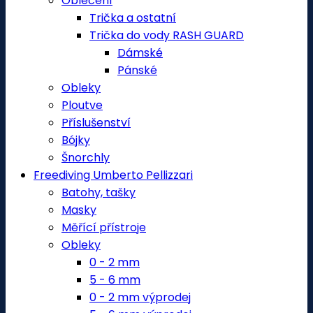
Oblečení
Trička a ostatní
Trička do vody RASH GUARD
Dámské
Pánské
Obleky
Ploutve
Příslušenství
Bójky
Šnorchly
Freediving Umberto Pellizzari
Batohy, tašky
Masky
Měřící přístroje
Obleky
0 - 2 mm
5 - 6 mm
0 - 2 mm výprodej