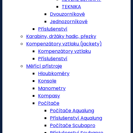
TEKNIKA
Dvouzorníkové
Jednozorníkové
Příslušenství
Karabiny, držáky hadic, přezky
Kompenzátory vztlaku (jackety)
Kompenzátory vztlaku
Příslušenství
Měřící přístroje
Hloubkoměry
Konsole
Manometry
Kompasy
Počítače
Počítače Aqualung
Příslušenství Aqualung
Počítače Scubapro
Příslušenství Scubapro