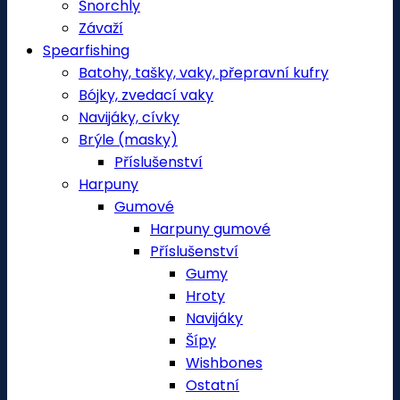
Šnorchly
Závaží
Spearfishing
Batohy, tašky, vaky, přepravní kufry
Bójky, zvedací vaky
Navijáky, cívky
Brýle (masky)
Příslušenství
Harpuny
Gumové
Harpuny gumové
Příslušenství
Gumy
Hroty
Navijáky
Šípy
Wishbones
Ostatní