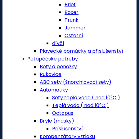
Brief
Boxer
Trunk
Jammer
Ostatní
dívčí
Plavecké pomůcky a příslušenství
Potápěčské potřeby
Boty a ponožky
Rukavice
ABC sety (šnorchlovací sety)
Automatiky
Sety teplá voda ( nad 10°C )
Teplá voda ( nad 10°C )
Octopus
Brýle (masky)
Příslušenství
Kompenzátory vztlaku