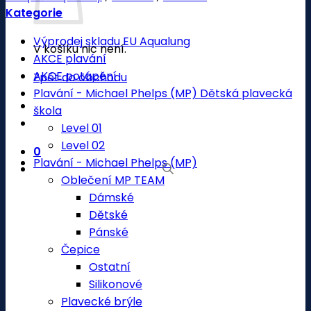
Kategorie
Výprodej skladu EU Aqualung
V košíku nic není.
AKCE plavání
AKCE potápění
Zpět do obchodu
Plavání - Michael Phelps (MP) Dětská plavecká
škola
Level 01
Level 02
0
Plavání - Michael Phelps (MP)
Oblečení MP TEAM
Dámské
Dětské
Pánské
Čepice
Ostatní
Silikonové
Plavecké brýle