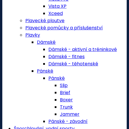
Vista XP
Xceed
Plavecké ploutve
Plavecké pomůcky a příslušenství
Plavky
Dámské
Dámské - aktivní a tréninkové
Dámské - fitnes
Dámské - těhotenské
Pánské
Pánské
Slip
Brief
Boxer
Trunk
Jammer
Pánské - závodní
Šnorchlování, vodní sporty