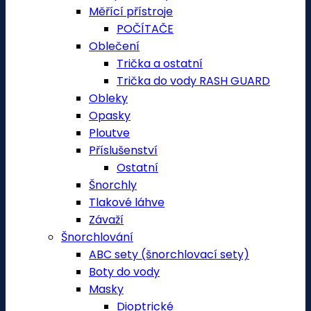
Měřící přístroje
POČÍTAČE
Oblečení
Trička a ostatní
Trička do vody RASH GUARD
Obleky
Opasky
Ploutve
Příslušenství
Ostatní
Šnorchly
Tlakové láhve
Závaží
Šnorchlování
ABC sety (šnorchlovací sety)
Boty do vody
Masky
Dioptrické