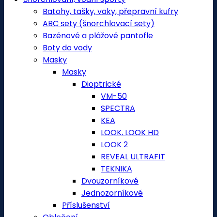
Batohy, tašky, vaky, přepravní kufry
ABC sety (šnorchlovací sety)
Bazénové a plážové pantofle
Boty do vody
Masky
Masky
Dioptrické
VM-50
SPECTRA
KEA
LOOK, LOOK HD
LOOK 2
REVEAL ULTRAFIT
TEKNIKA
Dvouzorníkové
Jednozorníkové
Příslušenství