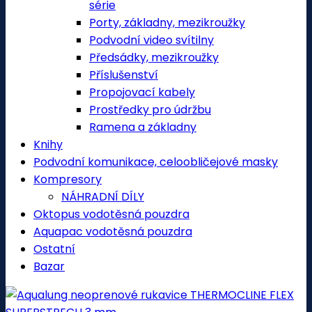
série
Porty, základny, mezikroužky
Podvodní video svítilny
Předsádky, mezikroužky
Příslušenství
Propojovací kabely
Prostředky pro údržbu
Ramena a základny
Knihy
Podvodní komunikace, celoobličejové masky
Kompresory
NÁHRADNÍ DÍLY
Oktopus vodotěsná pouzdra
Aquapac vodotěsná pouzdra
Ostatní
Bazar