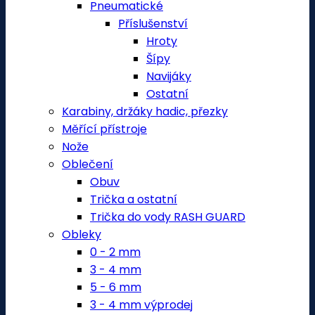
Pneumatické
Příslušenství
Hroty
Šípy
Navijáky
Ostatní
Karabiny, držáky hadic, přezky
Měřící přístroje
Nože
Oblečení
Obuv
Trička a ostatní
Trička do vody RASH GUARD
Obleky
0 - 2 mm
3 - 4 mm
5 - 6 mm
3 - 4 mm výprodej