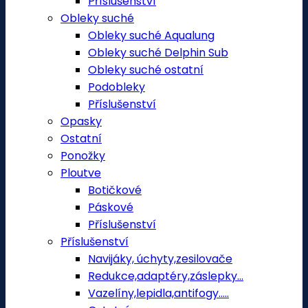
Příslušenství
Obleky suché
Obleky suché Aqualung
Obleky suché Delphin Sub
Obleky suché ostatní
Podobleky
Příslušenství
Opasky
Ostatní
Ponožky
Ploutve
Botičkové
Páskové
Příslušenství
Příslušenství
Navijáky, úchyty,zesilovače
Redukce,adaptéry,záslepky...
Vazelíny,lepidla,antifogy.....