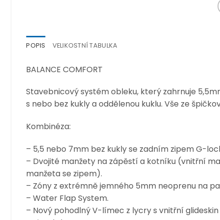
POPIS
VELIKOSTNÍ TABULKA
BALANCE COMFORT
Stavebnicový systém obleku, který zahrnuje 5,
s nebo bez kukly a oddělenou kuklu. Vše ze špičk
Kombinéza:
– 5,5 nebo 7mm bez kukly se zadním zipem G-loc
– Dvojité manžety na zápěstí a kotníku (vnitřní 
manžeta se zipem).
– Zóny z extrémně jemného 5mm neoprenu na pa
– Water Flap System.
– Nový pohodlný V-límec z lycry s vnitřní glideski