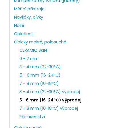
Kompenzátory vztlaku (jackety)
Měřící přístroje
Navijáky, cívky
Nože
Oblečení
Obleky mokré, polosuché
CERAMIQ SKIN
0 - 2 mm
3 - 4 mm (22-30°C)
5 - 6 mm (16-24°C)
7 - 8 mm (10-18°C)
3 - 4 mm (22-30°C) výprodej
5 - 6 mm (16-24°C) výprodej
7 - 8 mm (10-18°C) výprodej
Příslušenství
Obleky suché