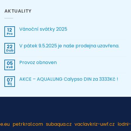
AKTUALITY
Vánoční svátky 2025
12
Pro
V pátek 9.5.2025 je naše prodejna uzavřena.
22
Dub
Provoz obnoven
05
Kvě
AKCE – AQUALUNG Calypso DIN za 3333Kč !
07
Říj
e.eu
petrkral.com
subaqua.cz
vaclavkriz-uwf.cz
lodni-