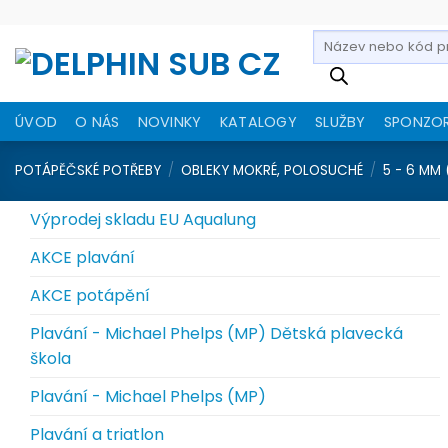
Přeskočit
na
Products
search
obsah
ÚVOD
O NÁS
NOVINKY
KATALOGY
SLUŽBY
SPONZO
POTÁPĚČSKÉ POTŘEBY
/
OBLEKY MOKRÉ, POLOSUCHÉ
/
5 - 6 MM
Výprodej skladu EU Aqualung
AKCE plavání
AKCE potápění
Plavání - Michael Phelps (MP) Dětská plavecká
škola
Plavání - Michael Phelps (MP)
Plavání a triatlon