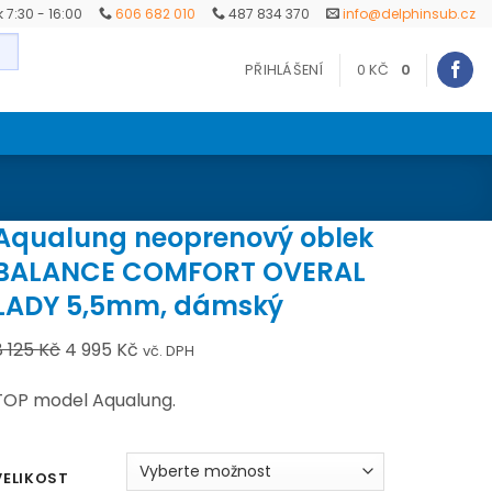
ek 7:30 - 16:00
606 682 010
487 834 370
info@delphinsub.cz
PŘIHLÁŠENÍ
0
KČ
0
Aqualung neoprenový oblek
BALANCE COMFORT OVERAL
LADY 5,5mm, dámský
8 125
Kč
Původní
4 995
Kč
Aktuální
vč. DPH
cena
cena
TOP model Aqualung.
byla:
je:
8 125 Kč.
4 995 Kč.
VELIKOST