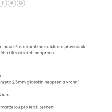
5mm nebo 7mm kombinézu, 5,5mm převlečník
ového Ultrastretch neoprenu.
k.
manžeta 2,5mm glideskin neopren a vrchní
žích.
n manžetou pro lepší těsnění.