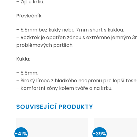
– Zip u krku.
Převlečník:
– 5,5mm bez kukly nebo 7mm short s kuklou.
– Rozkrok je opatřen zónou s extrémně jemným 3
problémových partiích.
Kukla:
– 5,5mm.
– Široký límec z hladkého neoprenu pro lepší těsn
– Komfortní zóny kolem tváře a na krku.
SOUVISEJÍCÍ PRODUKTY
-41%
-39%