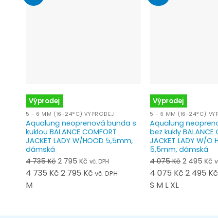
Výprodej
Výprodej
5 - 6 MM (16-24°C) VÝPRODEJ
5 - 6 MM (16-24°C) V
Aqualung neoprenová bunda s
Aqualung neopren
kuklou BALANCE COMFORT
bez kukly BALANC
JACKET LADY W/HOOD 5,5mm,
JACKET LADY W/O
dámská
5,5mm, dámská
4 735
Kč
Původní
2 795
Kč
Aktuální
4 075
Kč
Původní
2 495
Kč
A
vč. DPH
v
4 735
Kč
cena
Původní
2 795
Kč
cena
Aktuální
4 075
Kč
cena
Původní
2 495
K
c
vč. DPH
byla:
je:
byla:
je
M
cena
cena
S
M
L
XL
cena
4 735 Kč.
2 795 Kč.
4 075 Kč.
2
byla:
je:
byla:
4 735 Kč.
2 795 Kč.
4 075 Kč