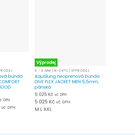
Výprodej
Výprodej
ÝPRODEJ
5 - 6 MM (16-24°C) VÝPRODEJ
5 - 6 MM (1
ová bunda
Aqualung neoprenová bunda
Aqualung 
E COMFORT
DIVE FLEX JACKET MEN 5,5mm,
DIVE FLEX
 HOOD
pánská
6 920
Kč
vč
5 025
Kč
vč. DPH
6 920
Kč
v
ktuální
č. DPH
5 025
Kč
vč. DPH
L
XXL
č
ena
Aktuální
vč. DPH
M
L
XXL
:
cena
 495 Kč.
je:
.
2 495 Kč.