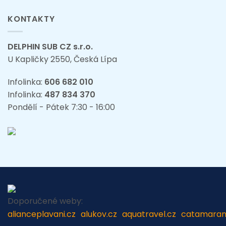
KONTAKTY
DELPHIN SUB CZ s.r.o.
U Kapličky 2550, Česká Lípa
Infolinka:
606 682 010
Infolinka:
487 834 370
Pondělí - Pátek 7:30 - 16:00
Doporučené weby:
alianceplavani.cz
alukov.cz
aquatravel.cz
catamaran