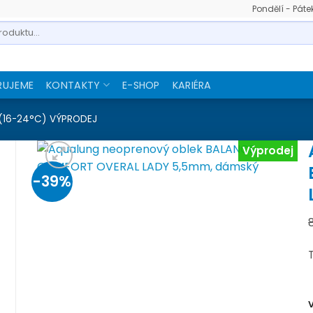
Pondělí - Pát
RUJEME
KONTAKTY
E-SHOP
KARIÉRA
 (16-24°C) VÝPRODEJ
Výprodej
-39%