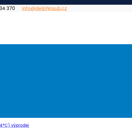
834 370
info@delphinsub.cz
24°C) výprodej