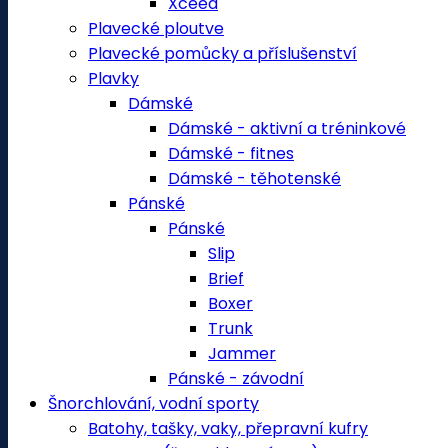
Xceed
Plavecké ploutve
Plavecké pomůcky a příslušenství
Plavky
Dámské
Dámské - aktivní a tréninkové
Dámské - fitnes
Dámské - těhotenské
Pánské
Pánské
Slip
Brief
Boxer
Trunk
Jammer
Pánské - závodní
Šnorchlování, vodní sporty
Batohy, tašky, vaky, přepravní kufry