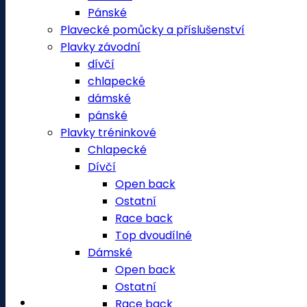
Pánské
Plavecké pomůcky a příslušenství
Plavky závodní
dívčí
chlapecké
dámské
pánské
Plavky tréninkové
Chlapecké
Dívčí
Open back
Ostatní
Race back
Top dvoudílné
Dámské
Open back
Ostatní
Race back