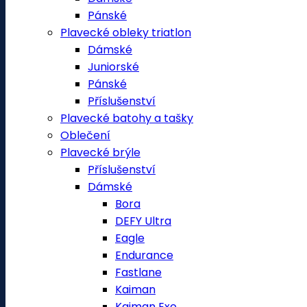
Pánské
Plavecké obleky triatlon
Dámské
Juniorské
Pánské
Příslušenství
Plavecké batohy a tašky
Oblečení
Plavecké brýle
Příslušenství
Dámské
Bora
DEFY Ultra
Eagle
Endurance
Fastlane
Kaiman
Kaiman Exo