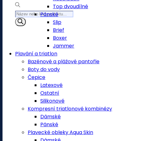
Top dvoudílné
Products
Pánské
search
Slip
Brief
Boxer
Jammer
Plavání a triatlon
Bazénové a plážové pantofle
Boty do vody
Čepice
Latexové
Ostatní
Silikonové
Kompresní triatlonové kombinézy
Dámské
Pánské
Plavecké obleky Aqua Skin
Dámské