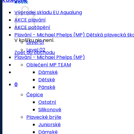
Kategorie
Košík
Výprodej skladu EU Aqualung
AKCE plavání
AKCE potápění
Plavání - Michael Phelps (MP) Dětská plavecká šk
V košíku nic není.
Level 01
Level 02
Zpět do obchodu
Plavání - Michael Phelps (MP)
Oblečení MP TEAM
Dámské
Dětské
0
Pánské
Čepice
Ostatní
Silikonové
Plavecké brýle
Juniorské
Dámské