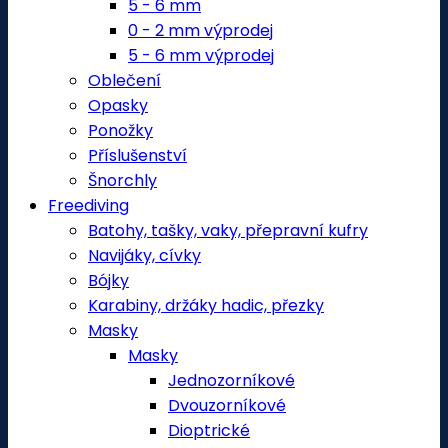
5 - 6 mm
0 - 2 mm výprodej
5 - 6 mm výprodej
Oblečení
Opasky
Ponožky
Příslušenství
Šnorchly
Freediving
Batohy, tašky, vaky, přepravní kufry
Navijáky, cívky
Bójky
Karabiny, držáky hadic, přezky
Masky
Masky
Jednozorníkové
Dvouzorníkové
Dioptrické