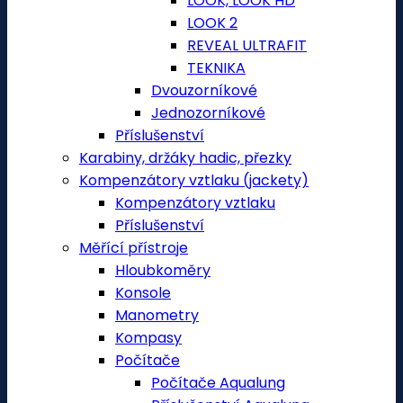
LOOK, LOOK HD
LOOK 2
REVEAL ULTRAFIT
TEKNIKA
Dvouzorníkové
Jednozorníkové
Příslušenství
Karabiny, držáky hadic, přezky
Kompenzátory vztlaku (jackety)
Kompenzátory vztlaku
Příslušenství
Měřící přístroje
Hloubkoměry
Konsole
Manometry
Kompasy
Počítače
Počítače Aqualung