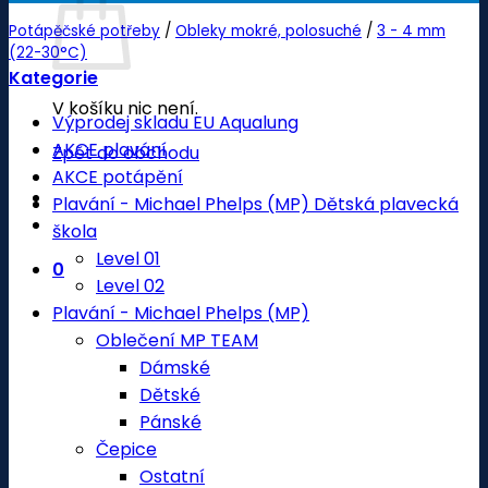
Potápěčské potřeby
/
Obleky mokré, polosuché
/
3 - 4 mm
(22-30°C)
Kategorie
V košíku nic není.
Výprodej skladu EU Aqualung
AKCE plavání
Zpět do obchodu
AKCE potápění
Plavání - Michael Phelps (MP) Dětská plavecká
škola
Level 01
0
Level 02
Plavání - Michael Phelps (MP)
Oblečení MP TEAM
Dámské
Dětské
Pánské
Čepice
Ostatní