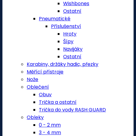
Wishbones
Ostatní
Pneumatické
Příslušenství
Hroty
Šípy
Navijáky
Ostatní
Karabiny, držáky hadic, přezky
Měřící přístroje
Nože
Oblečení
Obuv
Trička a ostatní
Trička do vody RASH GUARD
Obleky
0 - 2 mm
3 - 4 mm