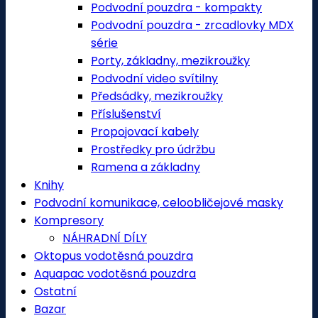
Podvodní pouzdra - kompakty
Podvodní pouzdra - zrcadlovky MDX
série
Porty, základny, mezikroužky
Podvodní video svítilny
Předsádky, mezikroužky
Příslušenství
Propojovací kabely
Prostředky pro údržbu
Ramena a základny
Knihy
Podvodní komunikace, celoobličejové masky
Kompresory
NÁHRADNÍ DÍLY
Oktopus vodotěsná pouzdra
Aquapac vodotěsná pouzdra
Ostatní
Bazar