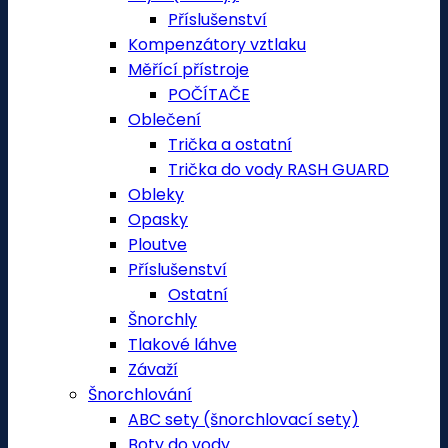
Příslušenství
Kompenzátory vztlaku
Měřící přístroje
POČÍTAČE
Oblečení
Trička a ostatní
Trička do vody RASH GUARD
Obleky
Opasky
Ploutve
Příslušenství
Ostatní
Šnorchly
Tlakové láhve
Závaží
Šnorchlování
ABC sety (šnorchlovací sety)
Boty do vody