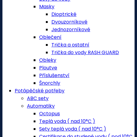
Masky
Dioptrické
Dvouzorníkové
Jednozorníkové
Oblečení
Trička a ostatní
Trička do vody RASH GUARD
Obleky
Ploutve
Příslušenství
Šnorchly
Potápěčské potřeby
ABC sety
Automatiky
Octopus
Teplá voda ( nad 10°C )
Sety teplá voda ( nad 10°C )
Certifikace do studené vody ( pod 10°C