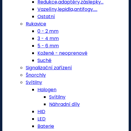
Redukce,adaptéry,záslepky...
Vazelíny,lepidla,antifogy.....
Ostatní
Rukavice
0 - 2 mm
3 - 4 mm
5 - 6 mm
Kožené - neoprenové
Suché
Signalizační zařízení
Šnorchly
Svítilny
Halogen
Svítilny
Náhradní díly
HID
LED
Baterie