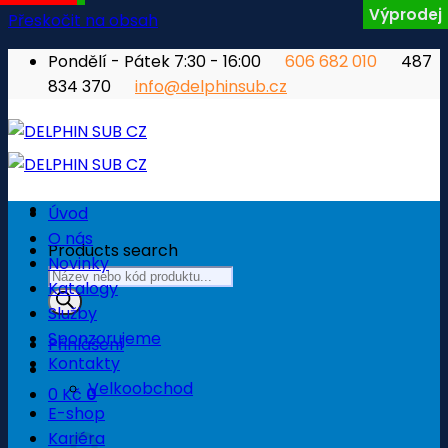
Výprodej
Přeskočit na obsah
Pondělí - Pátek 7:30 - 16:00
606 682 010
487
834 370
info@delphinsub.cz
Úvod
O nás
Products search
Novinky
Katalogy
Služby
Sponzorujeme
Přihlášení
Kontakty
Velkoobchod
0
Kč
0
E-shop
Košík
Kariéra