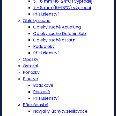
5 - 6 mm (16-24°C) výprodej
7 - 8 mm (10-18°C) výprodej
Příslušenství
Obleky suché
Obleky suché Aqualung
Obleky suché Delphin Sub
Obleky suché ostatní
Podobleky
Příslušenství
Opasky
Ostatní
Ponožky
Ploutve
Botičkové
Páskové
Příslušenství
Příslušenství
Navijáky, úchyty,zesilovače