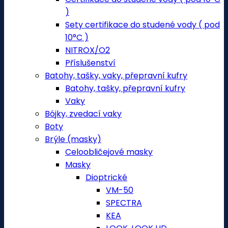
)
Sety certifikace do studené vody ( pod
10°C )
NITROX/O2
Příslušenství
Batohy, tašky, vaky, přepravní kufry
Batohy, tašky, přepravní kufry
Vaky
Bójky, zvedací vaky
Boty
Brýle (masky)
Celoobličejové masky
Masky
Dioptrické
VM-50
SPECTRA
KEA