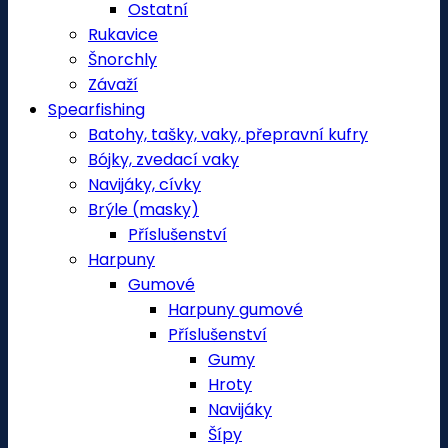
Ostatní
Rukavice
Šnorchly
Závaží
Spearfishing
Batohy, tašky, vaky, přepravní kufry
Bójky, zvedací vaky
Navijáky, cívky
Brýle (masky)
Příslušenství
Harpuny
Gumové
Harpuny gumové
Příslušenství
Gumy
Hroty
Navijáky
Šípy