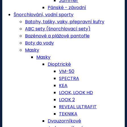
Jammer
Pánské - závodní
Šnorchlování, vodní sporty
Batohy, tašky, vaky, přepravní kufry
ABC sety (šnorchlovací sety)
Bazénové a plážové pantofle
Boty do vody
Masky
Masky
Dioptrické
VM-50
SPECTRA
KEA
LOOK, LOOK HD
LOOK 2
REVEAL ULTRAFIT
TEKNIKA
Dvouzorníkové