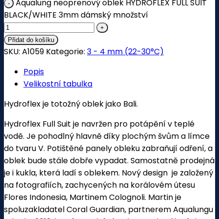
Aqualung neoprenový oblek HYDROFLEX FULL SUIT
BLACK/WHITE 3mm dámský množství
Přidat do košíku
SKU:
A1059
Kategorie:
3 - 4 mm (22-30°C)
Popis
Velikostní tabulka
Hydroflex je totožný oblek jako Bali.
Hydroflex Full Suit je navržen pro potápění v teplé
vodě. Je pohodlný hlavně díky plochým švům a límce
do tvaru V. Potištěné panely obleku zabraňují odření, a
oblek bude stále dobře vypadat. Samostatně prodejná
je i kukla, která ladí s oblekem. Nový design je založený
na fotografiích, zachycených na korálovém útesu
Flores Indonesia, Martinem Colognoli. Martin je
spoluzakladatel Coral Guardian, partnerem Aqualungu