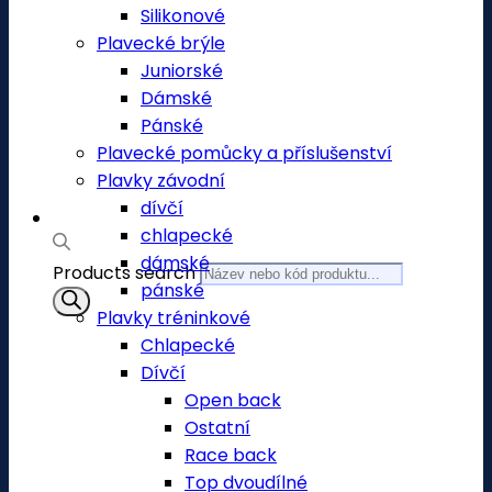
Silikonové
Plavecké brýle
Juniorské
Dámské
Pánské
Plavecké pomůcky a příslušenství
Plavky závodní
dívčí
chlapecké
dámské
Products search
pánské
Plavky tréninkové
Chlapecké
Dívčí
Open back
Ostatní
Race back
Top dvoudílné