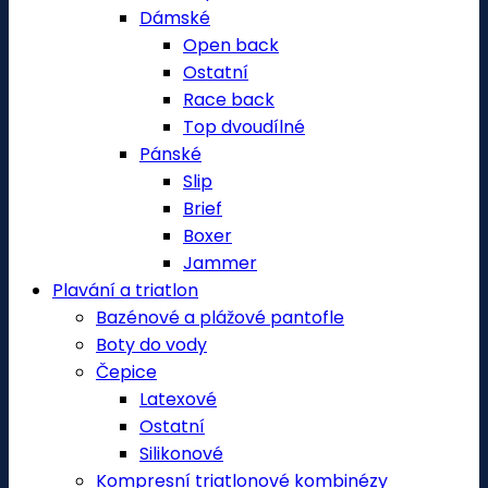
Dámské
Open back
Ostatní
Race back
Top dvoudílné
Pánské
Slip
Brief
Boxer
Jammer
Plavání a triatlon
Bazénové a plážové pantofle
Boty do vody
Čepice
Latexové
Ostatní
Silikonové
Kompresní triatlonové kombinézy