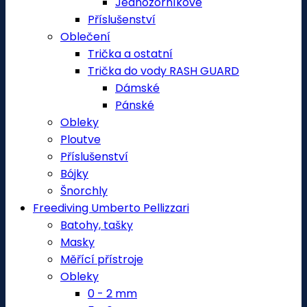
Jednozorníkové
Příslušenství
Oblečení
Trička a ostatní
Trička do vody RASH GUARD
Dámské
Pánské
Obleky
Ploutve
Příslušenství
Bójky
Šnorchly
Freediving Umberto Pellizzari
Batohy, tašky
Masky
Měřící přístroje
Obleky
0 - 2 mm