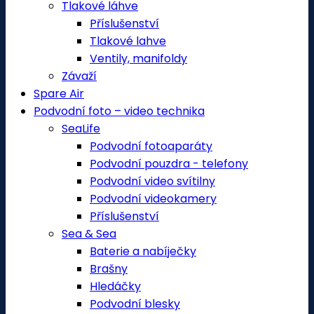
Tlakové láhve
Příslušenství
Tlakové lahve
Ventily, manifoldy
Závaží
Spare Air
Podvodní foto – video technika
SeaLife
Podvodní fotoaparáty
Podvodní pouzdra - telefony
Podvodní video svítilny
Podvodní videokamery
Příslušenství
Sea & Sea
Baterie a nabíječky
Brašny
Hledáčky
Podvodní blesky