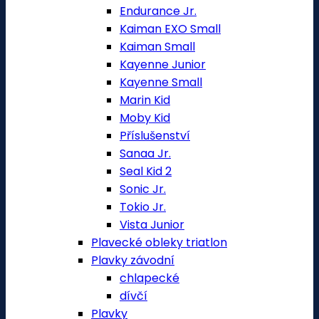
Endurance Jr.
Kaiman EXO Small
Kaiman Small
Kayenne Junior
Kayenne Small
Marin Kid
Moby Kid
Příslušenství
Sanaa Jr.
Seal Kid 2
Sonic Jr.
Tokio Jr.
Vista Junior
Plavecké obleky triatlon
Plavky závodní
chlapecké
dívčí
Plavky