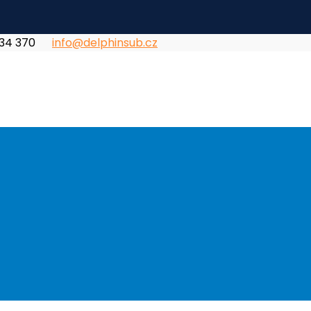
834 370
info@delphinsub.cz