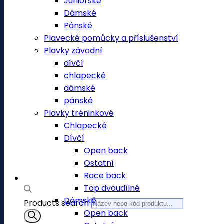
Juniorské
Dámské
Pánské
Plavecké pomůcky a příslušenství
Plavky závodní
dívčí
chlapecké
dámské
pánské
Plavky tréninkové
Chlapecké
Dívčí
Open back
Ostatní
Race back
Top dvoudílné
Dámské
Products search
Open back