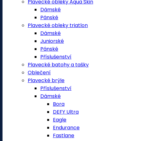
Plavecké obleky Aqua Skin
Dámské
Pánské
Plavecké obleky triatlon
Dámské
Juniorské
Pánské
Příslušenství
Plavecké batohy a tašky
Oblečení
Plavecké brýle
Příslušenství
Dámské
Bora
DEFY Ultra
Eagle
Endurance
Fastlane