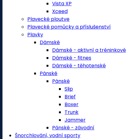
Vista XP
Xceed
Plavecké ploutve
Plavecké pomůcky a příslušenství
Plavky
Dámské
Dámské - aktivní a tréninkové
Dámské - fitnes
Dámské - těhotenské
Pánské
Pánské
Slip
Brief
Boxer
Trunk
Jammer
Pánské - závodní
Šnorchlování, vodní sporty