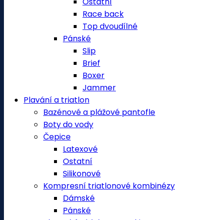
Ostatní
Race back
Top dvoudílné
Pánské
Slip
Brief
Boxer
Jammer
Plavání a triatlon
Bazénové a plážové pantofle
Boty do vody
Čepice
Latexové
Ostatní
Silikonové
Kompresní triatlonové kombinézy
Dámské
Pánské