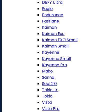
DEFY Ultra
Eagle
Endurance
Fastlane
Kaiman
Kaiman Exo
Kaiman EXO Small
Kaiman Small
Kayenne
Kayenne Small
Kayenne Pro
Mako
Sanna
Seal 2.0
Tokio Jr.
Tokio
Vista
Vista Pro