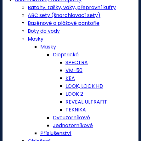
Batohy, tašky, vaky, přepravní kufry
ABC sety (šnorchlovací sety)
Bazénové a plážové pantofle
Boty do vody
Masky
Masky
Dioptrické
SPECTRA
VM-50
KEA
LOOK, LOOK HD
LOOK 2
REVEAL ULTRAFIT
TEKNIKA
Dvouzorníkové
Jednozorníkové
Příslušenství