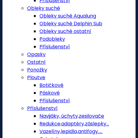
Příslušenství
Obleky suché
Obleky suché Aqualung
Obleky suché Delphin Sub
Obleky suché ostatní
Podobleky
Příslušenství
Opasky
Ostatní
Ponožky
Ploutve
Botičkové
Páskové
Příslušenství
Příslušenství
Navijáky, úchyty,zesilovače
Redukce,adaptéry,záslepky...
Vazelíny,lepidla,antifogy.....