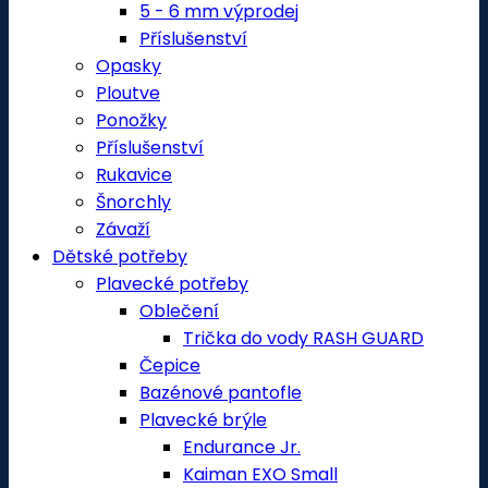
5 - 6 mm výprodej
Příslušenství
Opasky
Ploutve
Ponožky
Příslušenství
Rukavice
Šnorchly
Závaží
Dětské potřeby
Plavecké potřeby
Oblečení
Trička do vody RASH GUARD
Čepice
Bazénové pantofle
Plavecké brýle
Endurance Jr.
Kaiman EXO Small