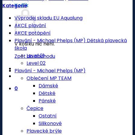
Košík
Kategorie
Výprodej skladu EU Aqualung
AKCE plavání
AKCE potápění
Plavání - Michael Phelps (MP) Dětská plavecká
V košíku nic není.
škola
Level 01
Zpět do obchodu
Level 02
Plavání - Michael Phelps (MP)
Oblečení MP TEAM
Dámské
0
Dětské
Pánské
Čepice
Ostatní
Silikonové
Plavecké brýle