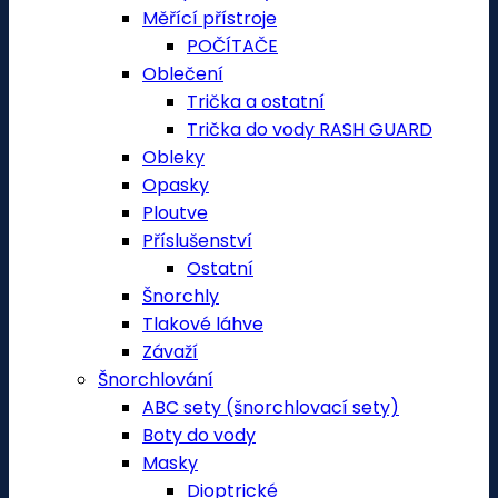
Měřící přístroje
POČÍTAČE
Oblečení
Trička a ostatní
Trička do vody RASH GUARD
Obleky
Opasky
Ploutve
Příslušenství
Ostatní
Šnorchly
Tlakové láhve
Závaží
Šnorchlování
ABC sety (šnorchlovací sety)
Boty do vody
Masky
Dioptrické