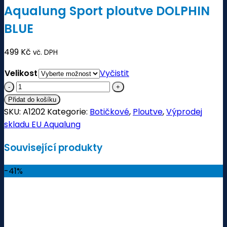
Aqualung Sport ploutve DOLPHIN
BLUE
499
Kč
vč. DPH
Velikost
Vyčistit
Aqualung
Sport
Přidat do košíku
ploutve
SKU:
A1202
Kategorie:
Botičkové
,
Ploutve
,
Výprodej
DOLPHIN
skladu EU Aqualung
BLUE
Související produkty
množství
-41%