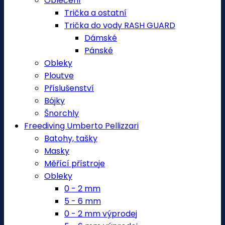
Oblečení
Trička a ostatní
Trička do vody RASH GUARD
Dámské
Pánské
Obleky
Ploutve
Příslušenství
Bójky
Šnorchly
Freediving Umberto Pellizzari
Batohy, tašky
Masky
Měřící přístroje
Obleky
0 - 2 mm
5 - 6 mm
0 - 2 mm výprodej