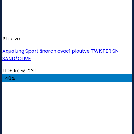
Ploutve
Aqualung Sport šnorchlovací ploutve TWISTER SN
SAND/OLIVE
1 105
Kč
vč. DPH
-40%