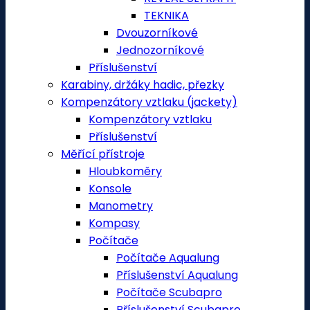
TEKNIKA
Dvouzorníkové
Jednozorníkové
Příslušenství
Karabiny, držáky hadic, přezky
Kompenzátory vztlaku (jackety)
Kompenzátory vztlaku
Příslušenství
Měřící přístroje
Hloubkoměry
Konsole
Manometry
Kompasy
Počítače
Počítače Aqualung
Příslušenství Aqualung
Počítače Scubapro
Příslušenství Scubapro