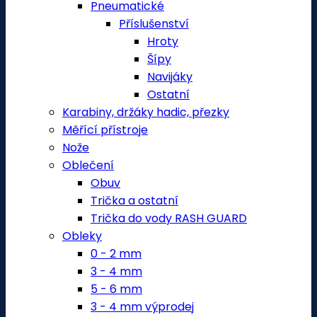
Pneumatické
Příslušenství
Hroty
Šípy
Navijáky
Ostatní
Karabiny, držáky hadic, přezky
Měřící přístroje
Nože
Oblečení
Obuv
Trička a ostatní
Trička do vody RASH GUARD
Obleky
0 - 2 mm
3 - 4 mm
5 - 6 mm
3 - 4 mm výprodej