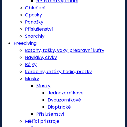
5 - 6 mm výprodej
Oblečení
Opasky
Ponožky
Příslušenství
Šnorchly
Freediving
Batohy, tašky, vaky, přepravní kufry
Navijáky, cívky
Bójky
Karabiny, držáky hadic, přezky
Masky
Masky
Jednozorníkové
Dvouzorníkové
Dioptrické
Příslušenství
Měřící přístroje