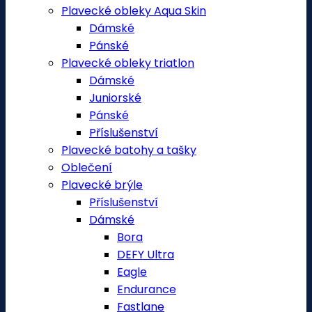
Plavecké obleky Aqua Skin
Dámské
Pánské
Plavecké obleky triatlon
Dámské
Juniorské
Pánské
Příslušenství
Plavecké batohy a tašky
Oblečení
Plavecké brýle
Příslušenství
Dámské
Bora
DEFY Ultra
Eagle
Endurance
Fastlane