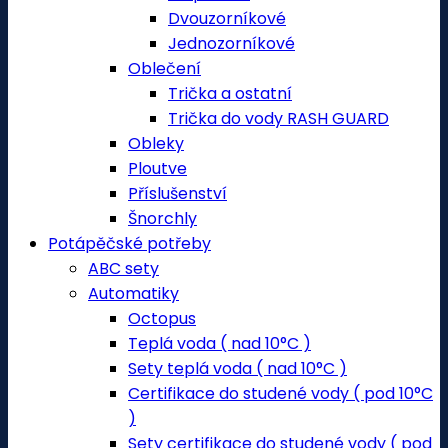
Dvouzorníkové
Jednozorníkové
Oblečení
Trička a ostatní
Trička do vody RASH GUARD
Obleky
Ploutve
Příslušenství
Šnorchly
Potápěčské potřeby
ABC sety
Automatiky
Octopus
Teplá voda ( nad 10°C )
Sety teplá voda ( nad 10°C )
Certifikace do studené vody ( pod 10°C
)
Sety certifikace do studené vody ( pod