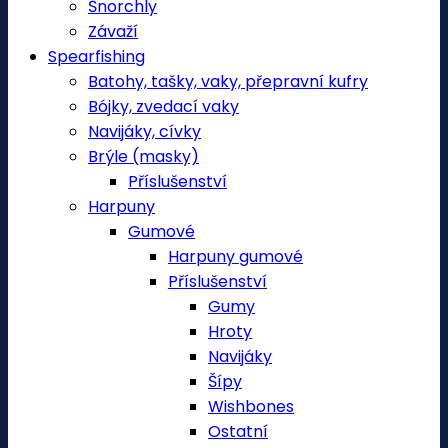
Šnorchly
Závaží
Spearfishing
Batohy, tašky, vaky, přepravní kufry
Bójky, zvedací vaky
Navijáky, cívky
Brýle (masky)
Příslušenství
Harpuny
Gumové
Harpuny gumové
Příslušenství
Gumy
Hroty
Navijáky
Šípy
Wishbones
Ostatní