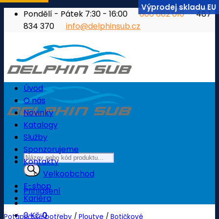
Výprodej skladu EU
Přeskočit
Pondělí - Pátek 7:30 - 16:00
606 682 010
487
na
834 370
info@delphinsub.cz
obsah
Úvod
O nás
Novinky
Katalogy
Služby
Sponzorujeme
Products
Kontakty
search
Velkoobchod
E-shop
Přihlášení
Kariéra
0
Kč
0
Potápěčské potřeby
/
Ploutve
/
Botičkové