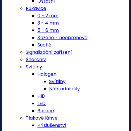
Ostatní
Rukavice
0 - 2 mm
3 - 4 mm
5 - 6 mm
Kožené - neoprenové
Suché
Signalizační zařízení
Šnorchly
Svítilny
Halogen
Svítilny
Náhradní díly
HID
LED
Baterie
Tlakové láhve
Příslušenství