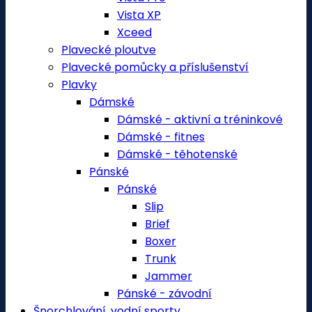
Vista XP
Xceed
Plavecké ploutve
Plavecké pomůcky a příslušenství
Plavky
Dámské
Dámské - aktivní a tréninkové
Dámské - fitnes
Dámské - těhotenské
Pánské
Pánské
Slip
Brief
Boxer
Trunk
Jammer
Pánské - závodní
Šnorchlování, vodní sporty