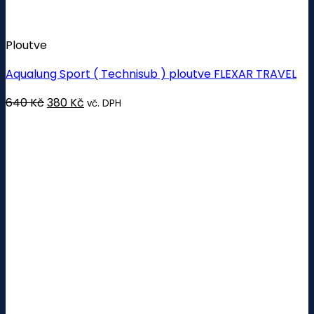
Ploutve
Aqualung Sport ( Technisub ) ploutve FLEXAR TRAVEL
Původní
Aktuální
640
Kč
380
Kč
vč. DPH
cena
cena
byla:
je:
640 Kč.
380 Kč.