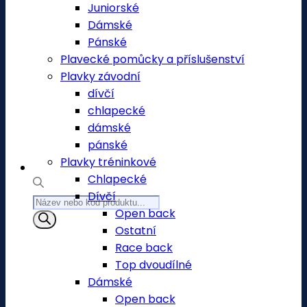
Juniorské
Dámské
Pánské
Plavecké pomůcky a příslušenství
Plavky závodní
dívčí
chlapecké
dámské
pánské
Plavky tréninkové
Chlapecké
Dívčí
Products
Open back
search
Ostatní
Race back
Top dvoudílné
Dámské
Open back