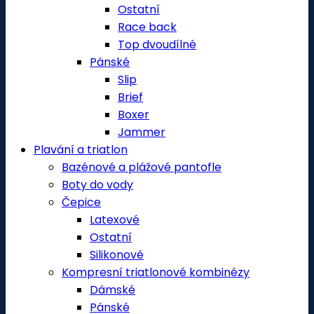
Ostatní
Race back
Top dvoudílné
Pánské
Slip
Brief
Boxer
Jammer
Plavání a triatlon
Bazénové a plážové pantofle
Boty do vody
Čepice
Latexové
Ostatní
Silikonové
Kompresní triatlonové kombinézy
Dámské
Pánské