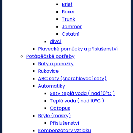
Brief
Boxer
Trunk
Jammer
Ostatní
dívčí
Plavecké pomůcky a příslušenství
Potápěčské potřeby
Boty a ponožky
Rukavice
ABC sety (šnorchlovací sety)
Automatiky
Sety teplá voda ( nad 10°C )
Teplá voda ( nad 10°C )
Octopus
Brýle (masky)
Příslušenství
Kompenzátory vztlaku