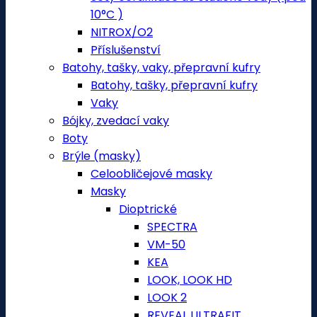
10°C )
NITROX/O2
Příslušenství
Batohy, tašky, vaky, přepravní kufry
Batohy, tašky, přepravní kufry
Vaky
Bójky, zvedací vaky
Boty
Brýle (masky)
Celoobličejové masky
Masky
Dioptrické
SPECTRA
VM-50
KEA
LOOK, LOOK HD
LOOK 2
REVEAL ULTRAFIT