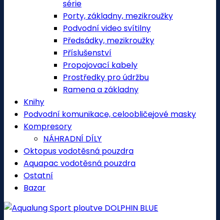
série
Porty, základny, mezikroužky
Podvodní video svítilny
Předsádky, mezikroužky
Příslušenství
Propojovací kabely
Prostředky pro údržbu
Ramena a základny
Knihy
Podvodní komunikace, celoobličejové masky
Kompresory
NÁHRADNÍ DÍLY
Oktopus vodotěsná pouzdra
Aquapac vodotěsná pouzdra
Ostatní
Bazar