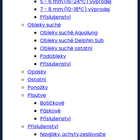
5 - 6 mm (16-24°C) výprodej
7 - 8 mm (10-18°C) výprodej
Příslušenství
Obleky suché
Obleky suché Aqualung
Obleky suché Delphin Sub
Obleky suché ostatní
Podobleky
Příslušenství
Opasky
Ostatní
Ponožky
Ploutve
Botičkové
Páskové
Příslušenství
Příslušenství
Navijáky, úchyty,zesilovače