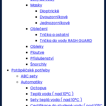
Masky
Dioptrické
Dvouzorníkové
Jednozorníkové
Oblečení
Trička a ostatní
Trička do vody RASH GUARD
Obleky
Ploutve
Příslušenství
Šnorchly
Potápěčské potřeby
ABC sety
Automatiky
Octopus
Teplá voda ( nad 10°C )
Sety teplá voda ( nad 10°C )
Certifikace do studené vody ( pod 10°C