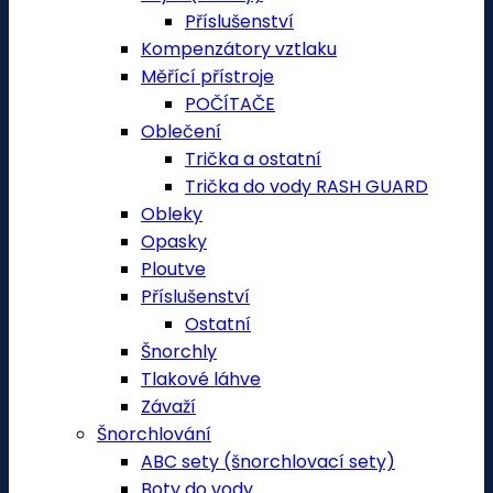
Příslušenství
Kompenzátory vztlaku
Měřící přístroje
POČÍTAČE
Oblečení
Trička a ostatní
Trička do vody RASH GUARD
Obleky
Opasky
Ploutve
Příslušenství
Ostatní
Šnorchly
Tlakové láhve
Závaží
Šnorchlování
ABC sety (šnorchlovací sety)
Boty do vody