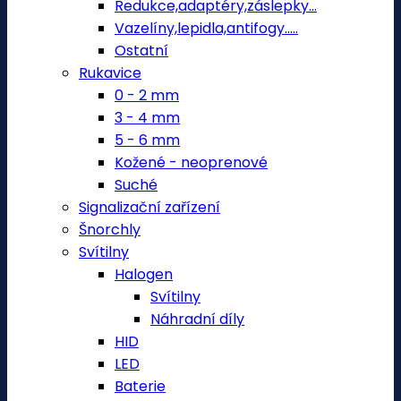
Redukce,adaptéry,záslepky...
Vazelíny,lepidla,antifogy.....
Ostatní
Rukavice
0 - 2 mm
3 - 4 mm
5 - 6 mm
Kožené - neoprenové
Suché
Signalizační zařízení
Šnorchly
Svítilny
Halogen
Svítilny
Náhradní díly
HID
LED
Baterie