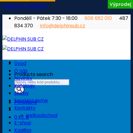
Výprodej
Přeskočit na obsah
Pondělí - Pátek 7:30 - 16:00
606 682 010
487
834 370
info@delphinsub.cz
Úvod
O nás
Products search
Novinky
Katalogy
Služby
Sponzorujeme
Přihlášení
Kontakty
Velkoobchod
0
Kč
0
E-shop
Košík
Kariéra