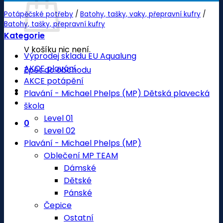
Potápěčské potřeby
/
Batohy, tašky, vaky, přepravní kufry
/
Batohy, tašky, přepravní kufry
Kategorie
V košíku nic není.
Výprodej skladu EU Aqualung
AKCE plavání
Zpět do obchodu
AKCE potápění
Plavání - Michael Phelps (MP) Dětská plavecká
škola
Level 01
0
Level 02
Plavání - Michael Phelps (MP)
Oblečení MP TEAM
Dámské
Dětské
Pánské
Čepice
Ostatní