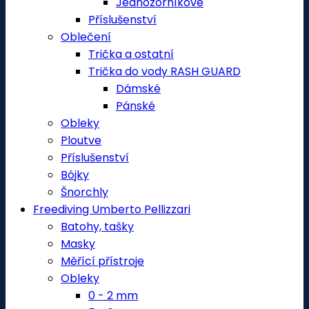
Jednozorníkové
Příslušenství
Oblečení
Trička a ostatní
Trička do vody RASH GUARD
Dámské
Pánské
Obleky
Ploutve
Příslušenství
Bójky
Šnorchly
Freediving Umberto Pellizzari
Batohy, tašky
Masky
Měřící přístroje
Obleky
0 - 2 mm