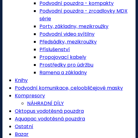
Podvodní pouzdra - kompakty
Podvodní pouzdra - zrcadlovky MDX
série
Porty, základny, mezikroužky
Podvodní video svítilny
Předsádky, mezikroužky
Příslušenství
Propojovací kabely
Prostředky pro údržbu
Ramena a základny
Knihy
Podvodní komunikace, celoobličejové masky
Kompresory
NÁHRADNÍ DÍLY
Oktopus vodotěsná pouzdra
Aquapac vodotěsná pouzdra
Ostatní
Bazar