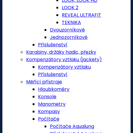
LOOK, LOOK HD
LOOK 2
REVEAL ULTRAFIT
TEKNIKA
Dvouzorníkové
Jednozorníkové
Příslušenství
Karabiny, držáky hadic, přezky
Kompenzátory vztlaku (jackety)
Kompenzátory vztlaku
Příslušenství
Měřící přístroje
Hloubkoměry
Konsole
Manometry
Kompasy
Počítače
Počítače Aqualung