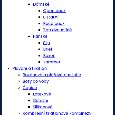
Dámské
Open back
Ostatní
Race back
Top dvoudílné
Pánské
Slip
Brief
Boxer
Jammer
Plavání a triatlon
Bazénové a plážové pantofle
Boty do vody
Čepice
Latexové
Ostatní
Silikonové
Kompresní triatlonové kombinézy