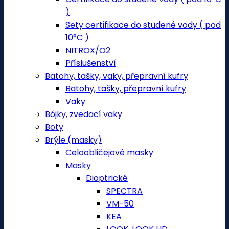
)
Sety certifikace do studené vody ( pod
10°C )
NITROX/O2
Příslušenství
Batohy, tašky, vaky, přepravní kufry
Batohy, tašky, přepravní kufry
Vaky
Bójky, zvedací vaky
Boty
Brýle (masky)
Celoobličejové masky
Masky
Dioptrické
SPECTRA
VM-50
KEA