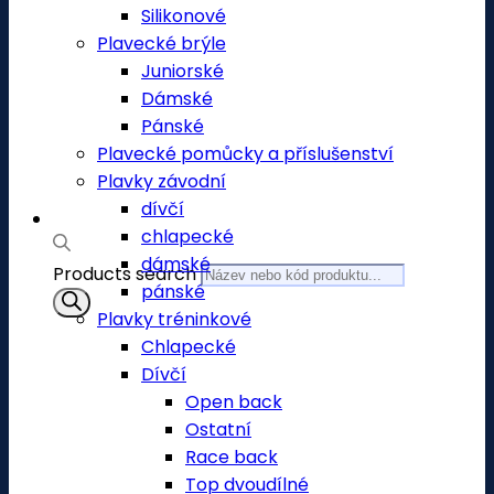
Silikonové
Plavecké brýle
Juniorské
Dámské
Pánské
Plavecké pomůcky a příslušenství
Plavky závodní
dívčí
chlapecké
dámské
Products search
pánské
Plavky tréninkové
Chlapecké
Dívčí
Open back
Ostatní
Race back
Top dvoudílné