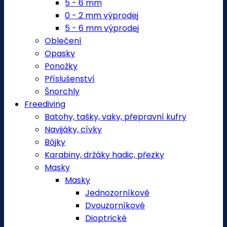
5 - 6 mm
0 - 2 mm výprodej
5 - 6 mm výprodej
Oblečení
Opasky
Ponožky
Příslušenství
Šnorchly
Freediving
Batohy, tašky, vaky, přepravní kufry
Navijáky, cívky
Bójky
Karabiny, držáky hadic, přezky
Masky
Masky
Jednozorníkové
Dvouzorníkové
Dioptrické