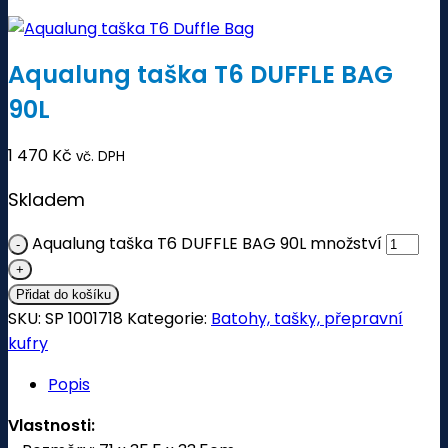
Aqualung taška T6 DUFFLE BAG
90L
1 470
Kč
vč. DPH
Skladem
Aqualung taška T6 DUFFLE BAG 90L množství
Přidat do košíku
SKU:
SP 1001718
Kategorie:
Batohy, tašky, přepravní
kufry
Popis
Vlastnosti: