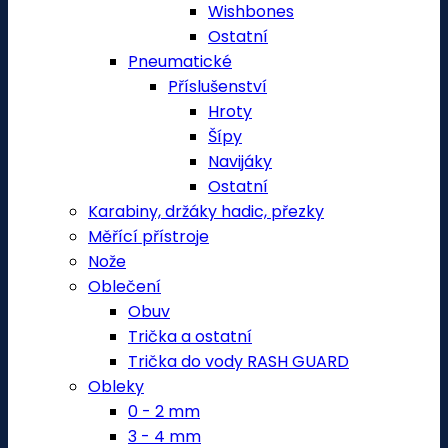
Wishbones
Ostatní
Pneumatické
Příslušenství
Hroty
Šípy
Navijáky
Ostatní
Karabiny, držáky hadic, přezky
Měřící přístroje
Nože
Oblečení
Obuv
Trička a ostatní
Trička do vody RASH GUARD
Obleky
0 - 2 mm
3 - 4 mm