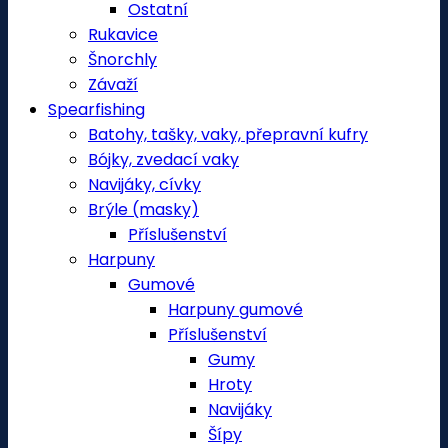
Ostatní
Rukavice
Šnorchly
Závaží
Spearfishing
Batohy, tašky, vaky, přepravní kufry
Bójky, zvedací vaky
Navijáky, cívky
Brýle (masky)
Příslušenství
Harpuny
Gumové
Harpuny gumové
Příslušenství
Gumy
Hroty
Navijáky
Šípy