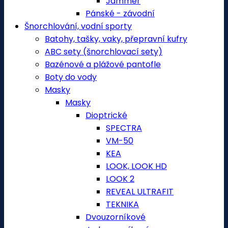
Jammer
Pánské - závodní
Šnorchlování, vodní sporty
Batohy, tašky, vaky, přepravní kufry
ABC sety (šnorchlovací sety)
Bazénové a plážové pantofle
Boty do vody
Masky
Masky
Dioptrické
SPECTRA
VM-50
KEA
LOOK, LOOK HD
LOOK 2
REVEAL ULTRAFIT
TEKNIKA
Dvouzorníkové