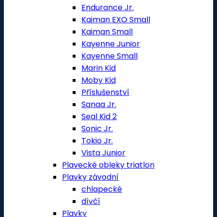
Endurance Jr.
Kaiman EXO Small
Kaiman Small
Kayenne Junior
Kayenne Small
Marin Kid
Moby Kid
Příslušenství
Sanaa Jr.
Seal Kid 2
Sonic Jr.
Tokio Jr.
Vista Junior
Plavecké obleky triatlon
Plavky závodní
chlapecké
dívčí
Plavky