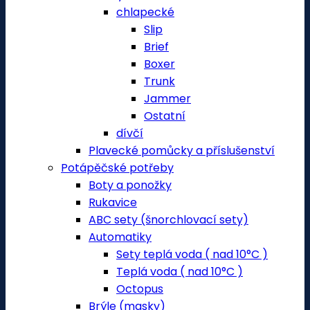
chlapecké
Slip
Brief
Boxer
Trunk
Jammer
Ostatní
dívčí
Plavecké pomůcky a příslušenství
Potápěčské potřeby
Boty a ponožky
Rukavice
ABC sety (šnorchlovací sety)
Automatiky
Sety teplá voda ( nad 10°C )
Teplá voda ( nad 10°C )
Octopus
Brýle (masky)