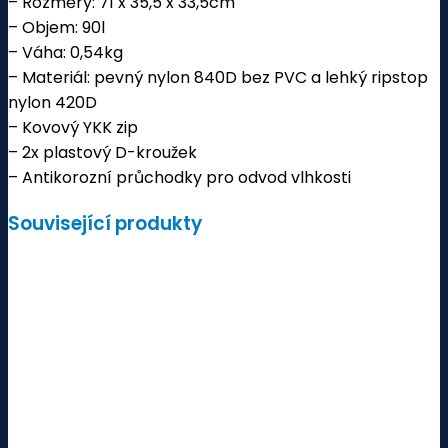
– Rozměry: 71 x 35,5 x 33,5cm
– Objem: 90l
– Váha: 0,54kg
– Materiál: pevný nylon 840D bez PVC a lehký ripstop
nylon 420D
– Kovový YKK zip
– 2x plastový D-kroužek
– Antikorozní průchodky pro odvod vlhkosti
Související produkty