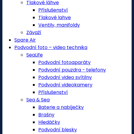
Tlakové láhve
Příslušenství
Tlakové lahve
Ventily, manifoldy
Závaží
Spare Air
Podvodní foto – video technika
SeaLife
Podvodní fotoaparáty
Podvodní pouzdra - telefony
Podvodní video svítilny
Podvodní videokamery
Příslušenství
Sea & Sea
Baterie a nabíječky
Brašny
Hledáčky
Podvodní blesky