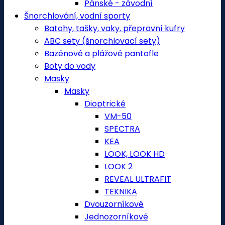
Pánské - závodní
Šnorchlování, vodní sporty
Batohy, tašky, vaky, přepravní kufry
ABC sety (šnorchlovací sety)
Bazénové a plážové pantofle
Boty do vody
Masky
Masky
Dioptrické
VM-50
SPECTRA
KEA
LOOK, LOOK HD
LOOK 2
REVEAL ULTRAFIT
TEKNIKA
Dvouzorníkové
Jednozorníkové