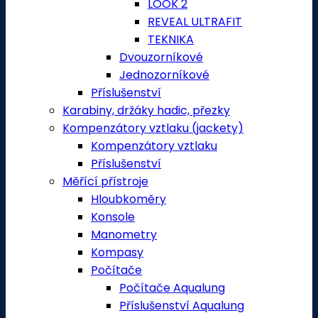
LOOK 2
REVEAL ULTRAFIT
TEKNIKA
Dvouzorníkové
Jednozorníkové
Příslušenství
Karabiny, držáky hadic, přezky
Kompenzátory vztlaku (jackety)
Kompenzátory vztlaku
Příslušenství
Měřící přístroje
Hloubkoměry
Konsole
Manometry
Kompasy
Počítače
Počítače Aqualung
Příslušenství Aqualung