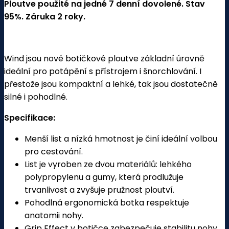
Ploutve použité na jedné 7 denní dovolené. Stav
95%. Záruka 2 roky.
Wind jsou nové botičkové ploutve základní úrovně
ideální pro potápění s přístrojem i šnorchlování. I
přestože jsou kompaktní a lehké, tak jsou dostatečně
silné i pohodlné.
Specifikace:
Menší list a nízká hmotnost je činí ideální volbou
pro cestování.
List je vyroben ze dvou materiálů: lehkého
polypropylenu a gumy, která prodlužuje
trvanlivost a zvyšuje pružnost ploutví.
Pohodlná ergonomická botka respektuje
anatomii nohy.
Grip Effect v botičce zabezpečuje stabilitu nohy.