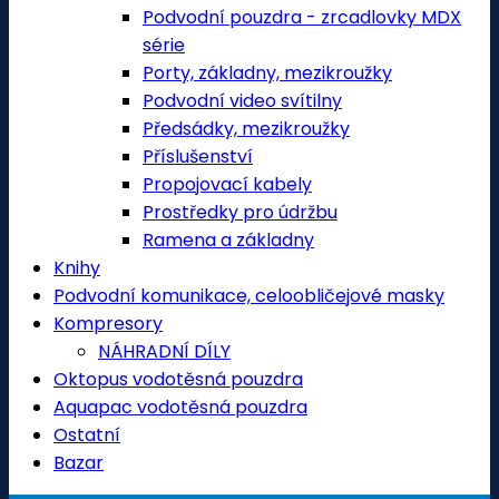
Podvodní pouzdra - zrcadlovky MDX
série
Porty, základny, mezikroužky
Podvodní video svítilny
Předsádky, mezikroužky
Příslušenství
Propojovací kabely
Prostředky pro údržbu
Ramena a základny
Knihy
Podvodní komunikace, celoobličejové masky
Kompresory
NÁHRADNÍ DÍLY
Oktopus vodotěsná pouzdra
Aquapac vodotěsná pouzdra
Ostatní
Bazar