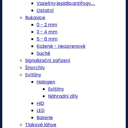
Vazelíny,lepidla,antifogy.....
Ostatní
Rukavice
0 - 2 mm
3 - 4 mm
5 - 6 mm
Kožené - neoprenové
Suché
Signalizační zařízení
Šnorchly
Svítilny
Halogen
Svítilny
Náhradní díly
HID
LED
Baterie
Tlakové láhve