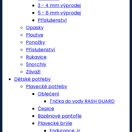
3 - 4 mm výprodej
5 - 6 mm výprodej
Příslušenství
Opasky
Ploutve
Ponožky
Příslušenství
Rukavice
Šnorchly
Závaží
Dětské potřeby
Plavecké potřeby
Oblečení
Trička do vody RASH GUARD
Čepice
Bazénové pantofle
Plavecké brýle
Endurance Jr.