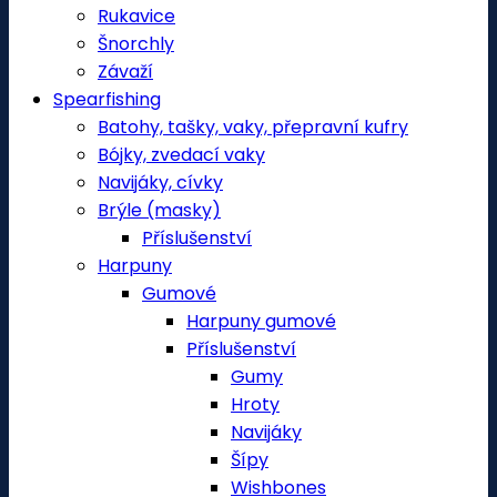
Rukavice
Šnorchly
Závaží
Spearfishing
Batohy, tašky, vaky, přepravní kufry
Bójky, zvedací vaky
Navijáky, cívky
Brýle (masky)
Příslušenství
Harpuny
Gumové
Harpuny gumové
Příslušenství
Gumy
Hroty
Navijáky
Šípy
Wishbones