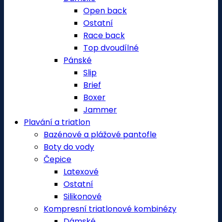
Open back
Ostatní
Race back
Top dvoudílné
Pánské
Slip
Brief
Boxer
Jammer
Plavání a triatlon
Bazénové a plážové pantofle
Boty do vody
Čepice
Latexové
Ostatní
Silikonové
Kompresní triatlonové kombinézy
Dámské