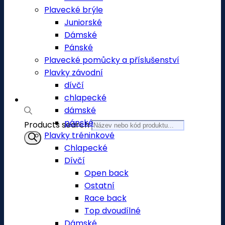
Plavecké brýle
Juniorské
Dámské
Pánské
Plavecké pomůcky a příslušenství
Plavky závodní
dívčí
chlapecké
dámské
pánské
Products search
Plavky tréninkové
Chlapecké
Dívčí
Open back
Ostatní
Race back
Top dvoudílné
Dámské