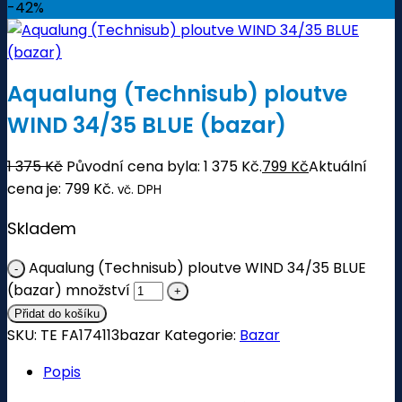
-42%
Aqualung (Technisub) ploutve
WIND 34/35 BLUE (bazar)
1 375
Kč
Původní cena byla: 1 375 Kč.
799
Kč
Aktuální
cena je: 799 Kč.
vč. DPH
Skladem
Aqualung (Technisub) ploutve WIND 34/35 BLUE
(bazar) množství
Přidat do košíku
SKU:
TE FA174113bazar
Kategorie:
Bazar
Popis