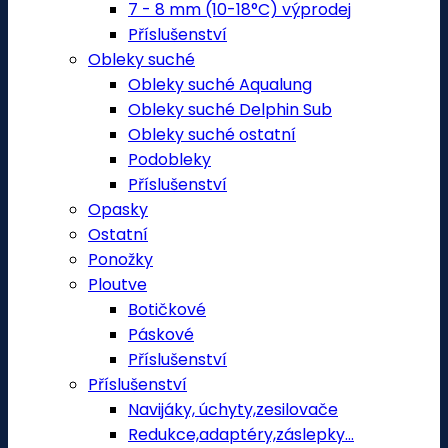
7 - 8 mm (10-18°C) výprodej
Příslušenství
Obleky suché
Obleky suché Aqualung
Obleky suché Delphin Sub
Obleky suché ostatní
Podobleky
Příslušenství
Opasky
Ostatní
Ponožky
Ploutve
Botičkové
Páskové
Příslušenství
Příslušenství
Navijáky, úchyty,zesilovače
Redukce,adaptéry,záslepky...