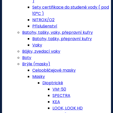
)
Sety certifikace do studené vody ( pod
10°C )
NITROX/O2
Příslušenství
Batohy, tašky, vaky, přepravní kufry
Batohy, tašky, přepravní kufry
Vaky
Bójky, zvedací vaky
Boty
Brýle (masky)
Celoobličejové masky
Masky
Dioptrické
VM-50
SPECTRA
KEA
LOOK, LOOK HD