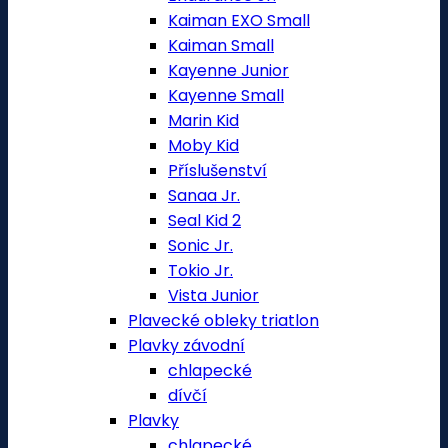
Kaiman EXO Small
Kaiman Small
Kayenne Junior
Kayenne Small
Marin Kid
Moby Kid
Příslušenství
Sanaa Jr.
Seal Kid 2
Sonic Jr.
Tokio Jr.
Vista Junior
Plavecké obleky triatlon
Plavky závodní
chlapecké
dívčí
Plavky
chlapecké