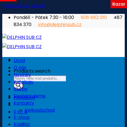
Bazar
Přeskočit na obsah
Pondělí - Pátek 7:30 - 16:00
606 682 010
487
834 370
info@delphinsub.cz
Úvod
O nás
Products search
Novinky
Katalogy
Služby
Sponzorujeme
Přihlášení
Kontakty
Velkoobchod
0
Kč
0
E-shop
Košík
Kariéra