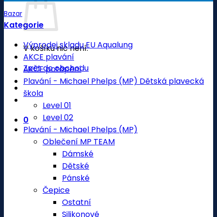
Bazar
Kategorie
Výprodej skladu EU Aqualung
V košíku nic není.
AKCE plavání
Zpět do obchodu
AKCE potápění
Plavání - Michael Phelps (MP) Dětská plavecká
škola
Level 01
Level 02
0
Plavání - Michael Phelps (MP)
Oblečení MP TEAM
Dámské
Dětské
Pánské
Čepice
Ostatní
Silikonové