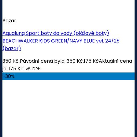
Bazar
Aqualung Sport boty do vody (plážové boty)
BEACHWALKER KIDS GREEN/NAVY BLUE vel. 24/25
(bazar)
350
Kč
Původní cena byla: 350 Kč.
175
Kč
Aktuální cena
je: 175 Kč.
vč. DPH
-30%