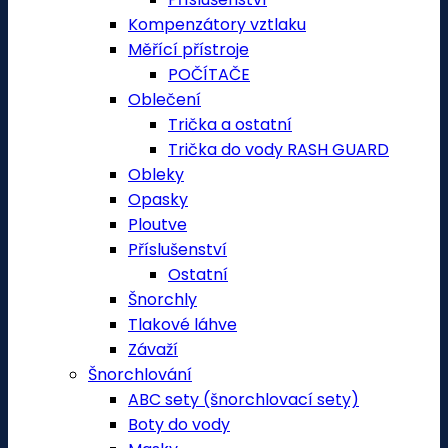
Kompenzátory vztlaku
Měřící přístroje
POČÍTAČE
Oblečení
Trička a ostatní
Trička do vody RASH GUARD
Obleky
Opasky
Ploutve
Příslušenství
Ostatní
Šnorchly
Tlakové láhve
Závaží
Šnorchlování
ABC sety (šnorchlovací sety)
Boty do vody