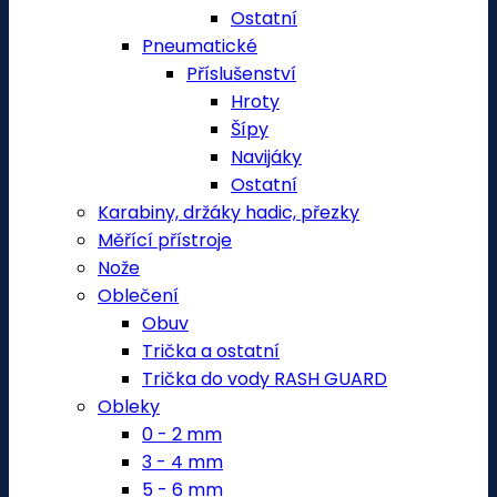
Ostatní
Pneumatické
Příslušenství
Hroty
Šípy
Navijáky
Ostatní
Karabiny, držáky hadic, přezky
Měřící přístroje
Nože
Oblečení
Obuv
Trička a ostatní
Trička do vody RASH GUARD
Obleky
0 - 2 mm
3 - 4 mm
5 - 6 mm