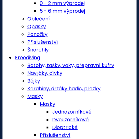
0 - 2 mm výprodej
5 - 6 mm výprodej
Oblečení
Opasky
Ponožky
Příslušenství
Šnorchly
Freediving
Batohy, tašky, vaky, přepravní kufry
Navijáky, cívky
Bójky
Karabiny, držáky hadic, přezky
Masky
Masky
Jednozorníkové
Dvouzorníkové
Dioptrické
Příslušenství