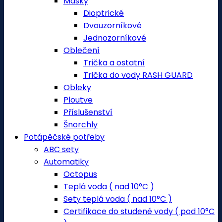
Masky
Dioptrické
Dvouzorníkové
Jednozorníkové
Oblečení
Trička a ostatní
Trička do vody RASH GUARD
Obleky
Ploutve
Příslušenství
Šnorchly
Potápěčské potřeby
ABC sety
Automatiky
Octopus
Teplá voda ( nad 10°C )
Sety teplá voda ( nad 10°C )
Certifikace do studené vody ( pod 10°C