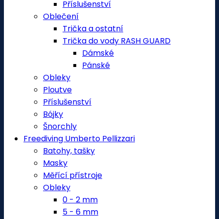
Příslušenství
Oblečení
Trička a ostatní
Trička do vody RASH GUARD
Dámské
Pánské
Obleky
Ploutve
Příslušenství
Bójky
Šnorchly
Freediving Umberto Pellizzari
Batohy, tašky
Masky
Měřící přístroje
Obleky
0 - 2 mm
5 - 6 mm