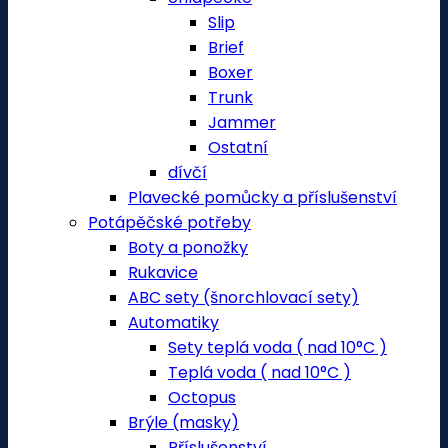
Slip
Brief
Boxer
Trunk
Jammer
Ostatní
dívčí
Plavecké pomůcky a příslušenství
Potápěčské potřeby
Boty a ponožky
Rukavice
ABC sety (šnorchlovací sety)
Automatiky
Sety teplá voda ( nad 10°C )
Teplá voda ( nad 10°C )
Octopus
Brýle (masky)
Příslušenství