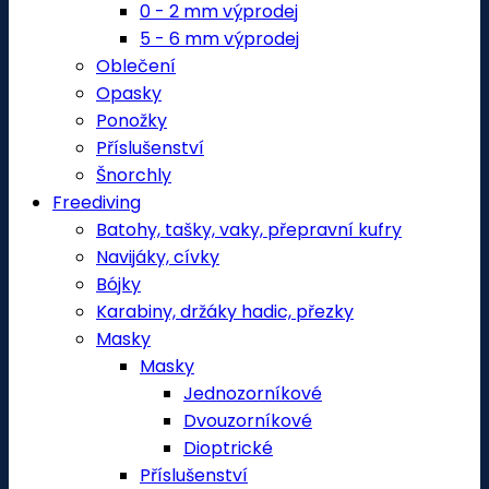
0 - 2 mm výprodej
5 - 6 mm výprodej
Oblečení
Opasky
Ponožky
Příslušenství
Šnorchly
Freediving
Batohy, tašky, vaky, přepravní kufry
Navijáky, cívky
Bójky
Karabiny, držáky hadic, přezky
Masky
Masky
Jednozorníkové
Dvouzorníkové
Dioptrické
Příslušenství