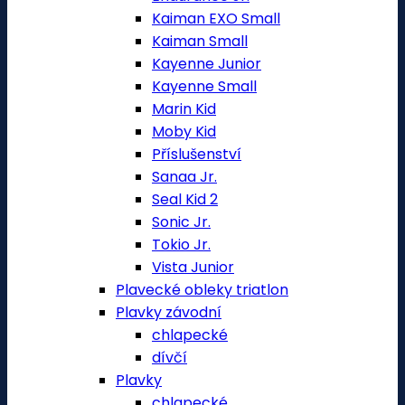
Kaiman EXO Small
Kaiman Small
Kayenne Junior
Kayenne Small
Marin Kid
Moby Kid
Příslušenství
Sanaa Jr.
Seal Kid 2
Sonic Jr.
Tokio Jr.
Vista Junior
Plavecké obleky triatlon
Plavky závodní
chlapecké
dívčí
Plavky
chlapecké