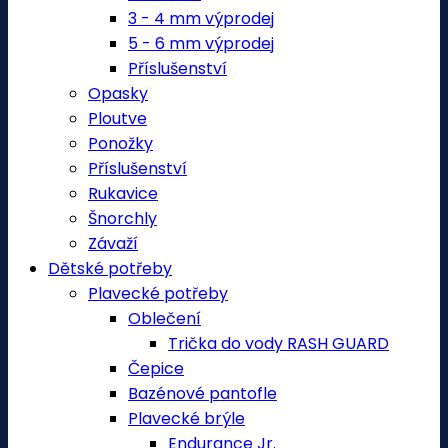
3 - 4 mm výprodej
5 - 6 mm výprodej
Příslušenství
Opasky
Ploutve
Ponožky
Příslušenství
Rukavice
Šnorchly
Závaží
Dětské potřeby
Plavecké potřeby
Oblečení
Trička do vody RASH GUARD
Čepice
Bazénové pantofle
Plavecké brýle
Endurance Jr.