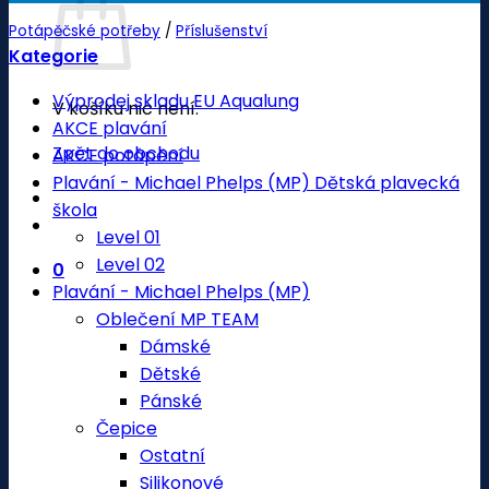
Potápěčské potřeby
/
Příslušenství
Kategorie
Výprodej skladu EU Aqualung
V košíku nic není.
AKCE plavání
Zpět do obchodu
AKCE potápění
Plavání - Michael Phelps (MP) Dětská plavecká
škola
Level 01
Level 02
0
Plavání - Michael Phelps (MP)
Oblečení MP TEAM
Dámské
Dětské
Pánské
Čepice
Ostatní
Silikonové