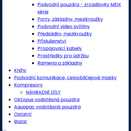
Podvodní pouzdra - zrcadlovky MDX
série
Porty, základny, mezikroužky
Podvodní video svítilny
Předsádky, mezikroužky
Příslušenství
Propojovací kabely
Prostředky pro údržbu
Ramena a základny
Knihy
Podvodní komunikace, celoobličejové masky
Kompresory
NÁHRADNÍ DÍLY
Oktopus vodotěsná pouzdra
Aquapac vodotěsná pouzdra
Ostatní
Bazar