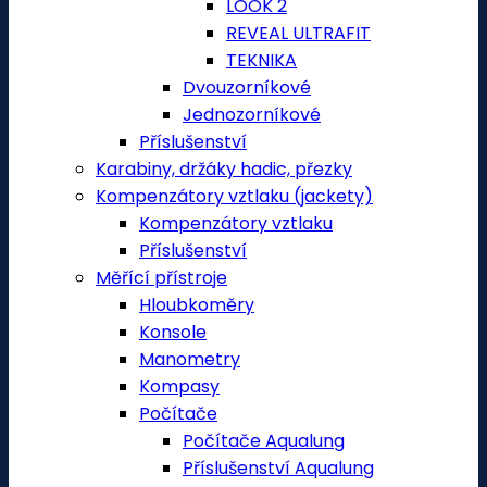
LOOK 2
REVEAL ULTRAFIT
TEKNIKA
Dvouzorníkové
Jednozorníkové
Příslušenství
Karabiny, držáky hadic, přezky
Kompenzátory vztlaku (jackety)
Kompenzátory vztlaku
Příslušenství
Měřící přístroje
Hloubkoměry
Konsole
Manometry
Kompasy
Počítače
Počítače Aqualung
Příslušenství Aqualung