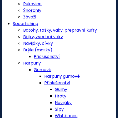
Rukavice
Šnorchly
Závaží
Spearfishing
Batohy, tašky, vaky, přepravní kufry
Bójky, zvedací vaky
Navijáky, cívky
Brýle (masky)
Příslušenství
Harpuny
Gumové
Harpuny gumové
Příslušenství
Gumy
Hroty
Navijáky
Šípy
Wishbones