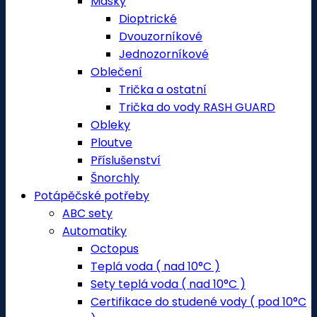
Masky
Dioptrické
Dvouzorníkové
Jednozorníkové
Oblečení
Trička a ostatní
Trička do vody RASH GUARD
Obleky
Ploutve
Příslušenství
Šnorchly
Potápěčské potřeby
ABC sety
Automatiky
Octopus
Teplá voda ( nad 10°C )
Sety teplá voda ( nad 10°C )
Certifikace do studené vody ( pod 10°C