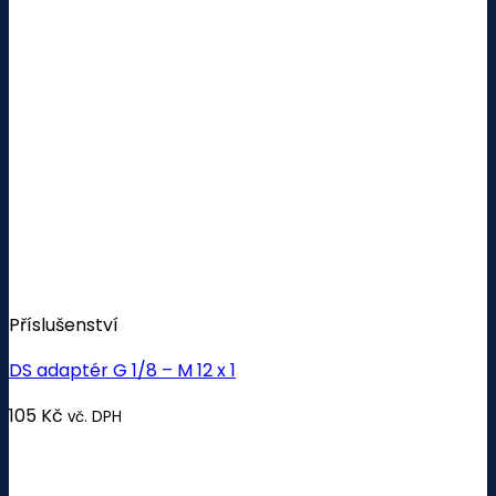
Příslušenství
DS adaptér G 1/8 – M 12 x 1
105
Kč
vč. DPH