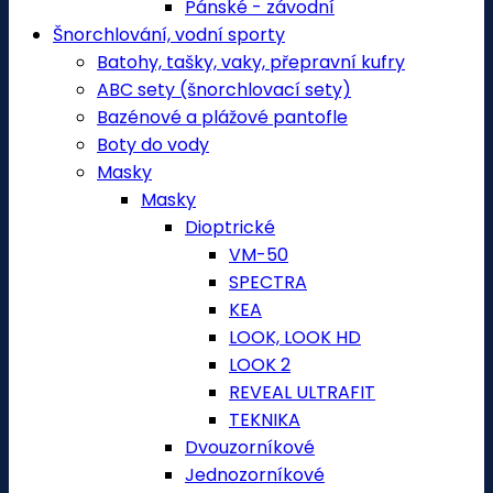
Pánské - závodní
Šnorchlování, vodní sporty
Batohy, tašky, vaky, přepravní kufry
ABC sety (šnorchlovací sety)
Bazénové a plážové pantofle
Boty do vody
Masky
Masky
Dioptrické
VM-50
SPECTRA
KEA
LOOK, LOOK HD
LOOK 2
REVEAL ULTRAFIT
TEKNIKA
Dvouzorníkové
Jednozorníkové