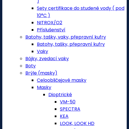
)
Sety certifikace do studené vody ( pod
10°C )
NITROX/O2
Příslušenství
Batohy, tašky, vaky, přepravní kufry
Batohy, tašky, přepravní kufry
Vaky
Bójky, zvedací vaky
Boty
Brýle (masky)
Celoobličejové masky
Masky
Dioptrické
VM-50
SPECTRA
KEA
LOOK, LOOK HD