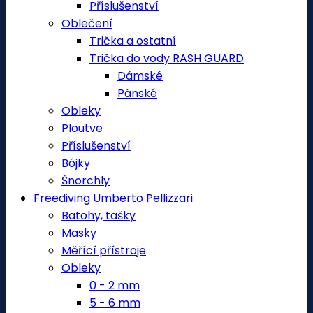
Příslušenství
Oblečení
Trička a ostatní
Trička do vody RASH GUARD
Dámské
Pánské
Obleky
Ploutve
Příslušenství
Bójky
Šnorchly
Freediving Umberto Pellizzari
Batohy, tašky
Masky
Měřící přístroje
Obleky
0 - 2 mm
5 - 6 mm