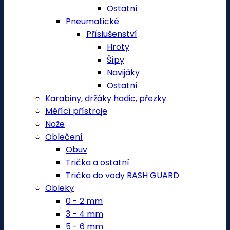
Ostatní
Pneumatické
Příslušenství
Hroty
Šípy
Navijáky
Ostatní
Karabiny, držáky hadic, přezky
Měřící přístroje
Nože
Oblečení
Obuv
Trička a ostatní
Trička do vody RASH GUARD
Obleky
0 - 2 mm
3 - 4 mm
5 - 6 mm