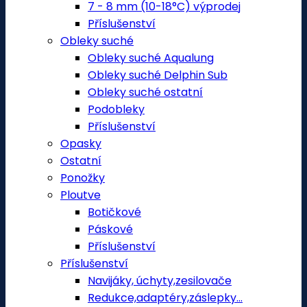
7 - 8 mm (10-18°C) výprodej
Příslušenství
Obleky suché
Obleky suché Aqualung
Obleky suché Delphin Sub
Obleky suché ostatní
Podobleky
Příslušenství
Opasky
Ostatní
Ponožky
Ploutve
Botičkové
Páskové
Příslušenství
Příslušenství
Navijáky, úchyty,zesilovače
Redukce,adaptéry,záslepky...