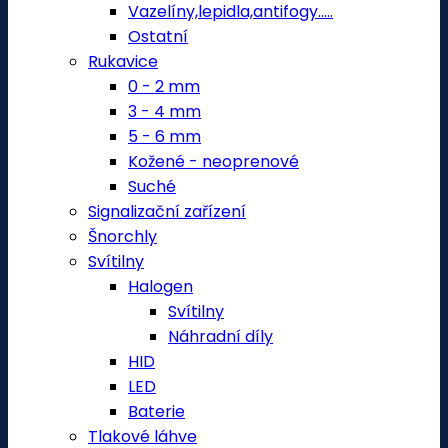
Vazelíny,lepidla,antifogy.....
Ostatní
Rukavice
0 - 2 mm
3 - 4 mm
5 - 6 mm
Kožené - neoprenové
Suché
Signalizační zařízení
Šnorchly
Svítilny
Halogen
Svítilny
Náhradní díly
HID
LED
Baterie
Tlakové láhve