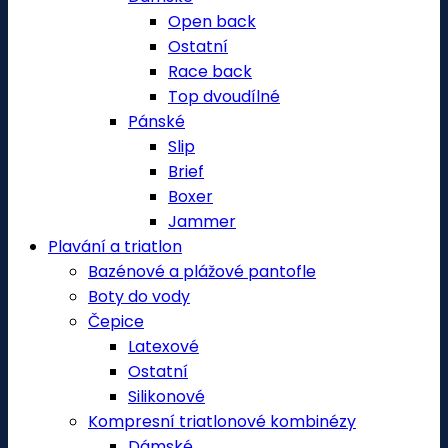
Open back
Ostatní
Race back
Top dvoudílné
Pánské
Slip
Brief
Boxer
Jammer
Plavání a triatlon
Bazénové a plážové pantofle
Boty do vody
Čepice
Latexové
Ostatní
Silikonové
Kompresní triatlonové kombinézy
Dámské