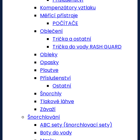
Kompenzátory vztlaku
Měřící přístroje
POČÍTAČE
Oblečení
Trička a ostatní
Trička do vody RASH GUARD
Obleky
Opasky
Ploutve
Příslušenství
Ostatní
Šnorchly
Tlakové láhve
Závaží
Šnorchlování
ABC sety (šnorchlovací sety)
Boty do vody