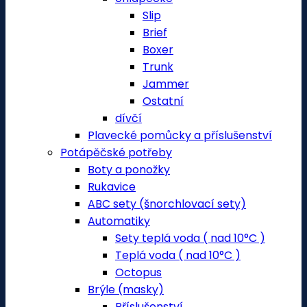
Slip
Brief
Boxer
Trunk
Jammer
Ostatní
dívčí
Plavecké pomůcky a příslušenství
Potápěčské potřeby
Boty a ponožky
Rukavice
ABC sety (šnorchlovací sety)
Automatiky
Sety teplá voda ( nad 10°C )
Teplá voda ( nad 10°C )
Octopus
Brýle (masky)
Příslušenství