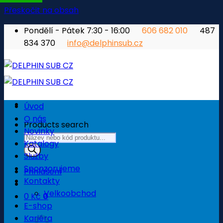
Přeskočit na obsah
Pondělí - Pátek 7:30 - 16:00
606 682 010
487
834 370
info@delphinsub.cz
Úvod
O nás
Products search
Novinky
Katalogy
Služby
Sponzorujeme
Přihlášení
Kontakty
Velkoobchod
0
Kč
0
E-shop
Košík
Kariéra