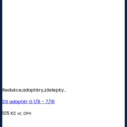
Redukce,adaptéry,záslepky...
DS adaptér G 1/8 – 7/16
105
Kč
vč. DPH