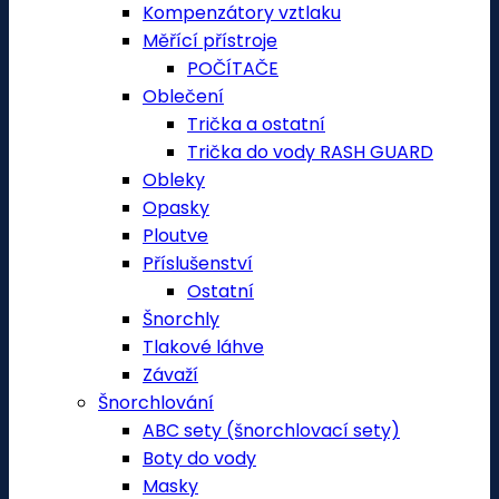
Kompenzátory vztlaku
Měřící přístroje
POČÍTAČE
Oblečení
Trička a ostatní
Trička do vody RASH GUARD
Obleky
Opasky
Ploutve
Příslušenství
Ostatní
Šnorchly
Tlakové láhve
Závaží
Šnorchlování
ABC sety (šnorchlovací sety)
Boty do vody
Masky