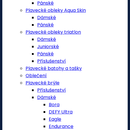
Pánské
Plavecké obleky Aqua Skin
Dámské
Pánské
Plavecké obleky triatlon
Dámské
Juniorské
Pánské
Příslušenství
Plavecké batohy a tašky
Oblečení
Plavecké brýle
Příslušenství
Dámské
Bora
DEFY Ultra
Eagle
Endurance