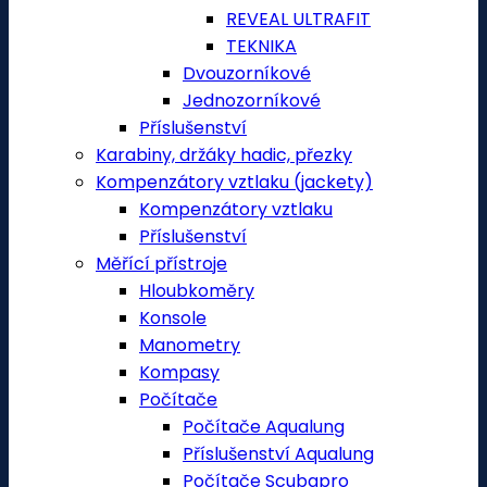
REVEAL ULTRAFIT
TEKNIKA
Dvouzorníkové
Jednozorníkové
Příslušenství
Karabiny, držáky hadic, přezky
Kompenzátory vztlaku (jackety)
Kompenzátory vztlaku
Příslušenství
Měřící přístroje
Hloubkoměry
Konsole
Manometry
Kompasy
Počítače
Počítače Aqualung
Příslušenství Aqualung
Počítače Scubapro