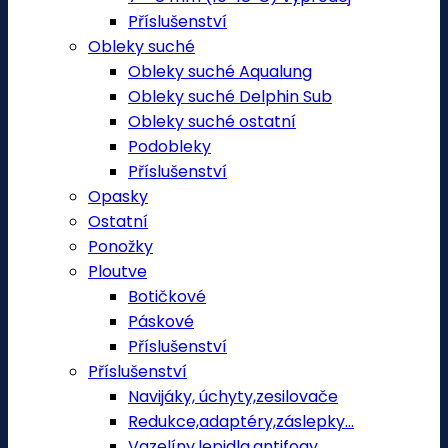
Příslušenství
Obleky suché
Obleky suché Aqualung
Obleky suché Delphin Sub
Obleky suché ostatní
Podobleky
Příslušenství
Opasky
Ostatní
Ponožky
Ploutve
Botičkové
Páskové
Příslušenství
Příslušenství
Navijáky, úchyty,zesilovače
Redukce,adaptéry,záslepky...
Vazelíny,lepidla,antifogy.....