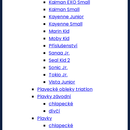
Kaiman EXO Small
Kaiman Small
Kayenne Junior
Kayenne Small
Marin Kid
Moby Kid
Příslušenství
Sanaa Jr.
Seal Kid 2
Sonic Jr.
Tokio Jr.
Vista Junior
Plavecké obleky triatlon
Plavky závodní
chlapecké
dívčí
Plavky
chlapecké