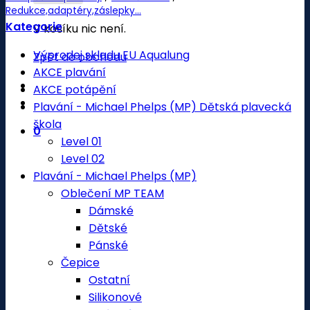
Redukce,adaptéry,záslepky...
Kategorie
V košíku nic není.
Výprodej skladu EU Aqualung
Zpět do obchodu
AKCE plavání
AKCE potápění
Plavání - Michael Phelps (MP) Dětská plavecká
škola
0
Level 01
Level 02
Plavání - Michael Phelps (MP)
Oblečení MP TEAM
Dámské
Dětské
Pánské
Čepice
Ostatní
Silikonové