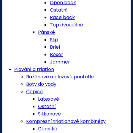
Open back
Ostatní
Race back
Top dvoudílné
Pánské
Slip
Brief
Boxer
Jammer
Plavání a triatlon
Bazénové a plážové pantofle
Boty do vody
Čepice
Latexové
Ostatní
Silikonové
Kompresní triatlonové kombinézy
Dámské