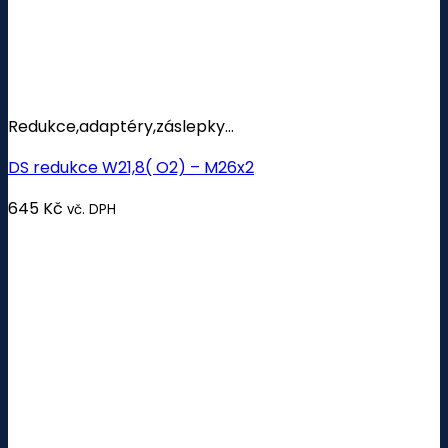
Redukce,adaptéry,záslepky...
DS redukce W21,8( O2) – M26x2
645
Kč
vč. DPH