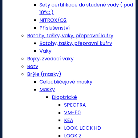
Sety certifikace do studené vody ( pod
10°C )
NITROX/O2
Příslušenství
Batohy, tašky, vaky, přepravní kufry
Batohy, tašky, přepravní kufry
Vaky
Bójky, zvedací vaky
Boty
Brýle (masky)
Celoobličejové masky
Masky
Dioptrické
SPECTRA
VM-50
KEA
LOOK, LOOK HD
LOOK 2