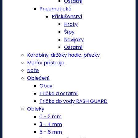
Ostatní
Pneumatické
Příslušenství
Hroty
Šípy
Navijáky
Ostatní
Karabiny, držáky hadic, přezky
Měřící přístroje
Nože
Oblečení
Obuv
Trička a ostatní
Trička do vody RASH GUARD
Obleky
0 - 2 mm
3 - 4 mm
5 - 6 mm