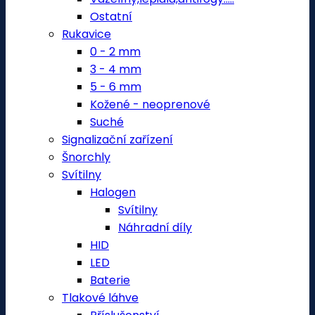
Ostatní
Rukavice
0 - 2 mm
3 - 4 mm
5 - 6 mm
Kožené - neoprenové
Suché
Signalizační zařízení
Šnorchly
Svítilny
Halogen
Svítilny
Náhradní díly
HID
LED
Baterie
Tlakové láhve