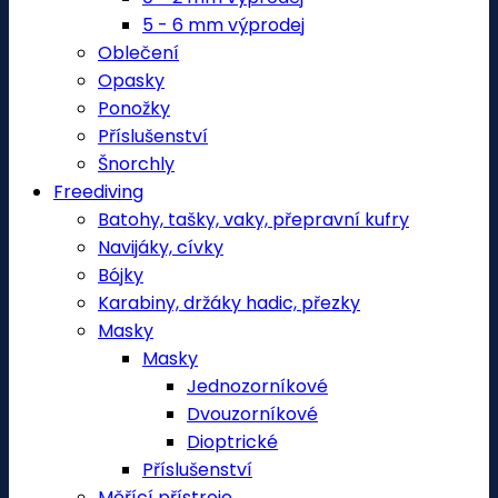
5 - 6 mm výprodej
Oblečení
Opasky
Ponožky
Příslušenství
Šnorchly
Freediving
Batohy, tašky, vaky, přepravní kufry
Navijáky, cívky
Bójky
Karabiny, držáky hadic, přezky
Masky
Masky
Jednozorníkové
Dvouzorníkové
Dioptrické
Příslušenství
Měřící přístroje