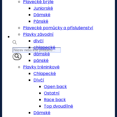
Plavecké brýle
Juniorské
Dámské
Pánské
Plavecké pomůcky a příslušenství
Plavky závodní
dívčí
chlapecké
Products
dámské
search
pánské
Plavky tréninkové
Chlapecké
Dívčí
Open back
Ostatní
Race back
Top dvoudílné
Dámské