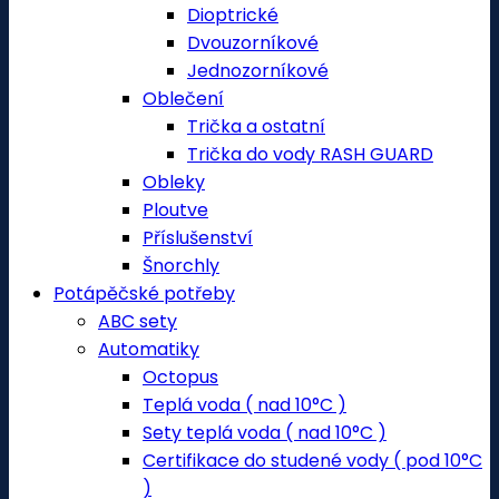
Dioptrické
Dvouzorníkové
Jednozorníkové
Oblečení
Trička a ostatní
Trička do vody RASH GUARD
Obleky
Ploutve
Příslušenství
Šnorchly
Potápěčské potřeby
ABC sety
Automatiky
Octopus
Teplá voda ( nad 10°C )
Sety teplá voda ( nad 10°C )
Certifikace do studené vody ( pod 10°C
)