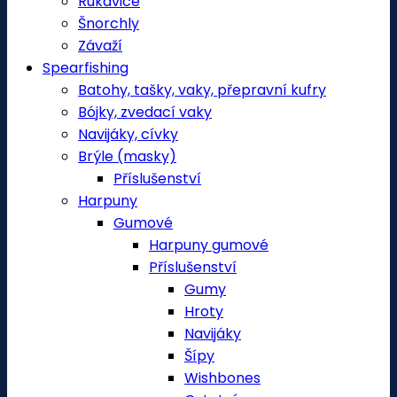
Rukavice
Šnorchly
Závaží
Spearfishing
Batohy, tašky, vaky, přepravní kufry
Bójky, zvedací vaky
Navijáky, cívky
Brýle (masky)
Příslušenství
Harpuny
Gumové
Harpuny gumové
Příslušenství
Gumy
Hroty
Navijáky
Šípy
Wishbones