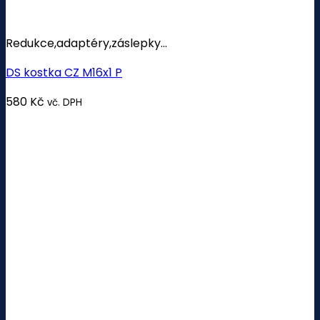
Redukce,adaptéry,záslepky...
DS kostka CZ M16x1 P
580
Kč
vč. DPH