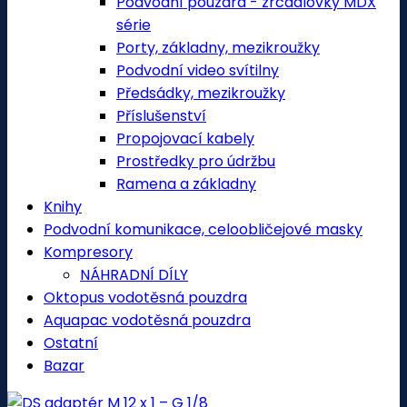
Podvodní pouzdra - zrcadlovky MDX
série
Porty, základny, mezikroužky
Podvodní video svítilny
Předsádky, mezikroužky
Příslušenství
Propojovací kabely
Prostředky pro údržbu
Ramena a základny
Knihy
Podvodní komunikace, celoobličejové masky
Kompresory
NÁHRADNÍ DÍLY
Oktopus vodotěsná pouzdra
Aquapac vodotěsná pouzdra
Ostatní
Bazar