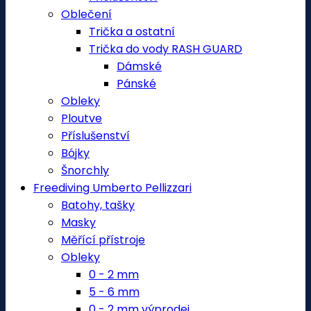
Oblečení
Trička a ostatní
Trička do vody RASH GUARD
Dámské
Pánské
Obleky
Ploutve
Příslušenství
Bójky
Šnorchly
Freediving Umberto Pellizzari
Batohy, tašky
Masky
Měřící přístroje
Obleky
0 - 2 mm
5 - 6 mm
0 - 2 mm výprodej