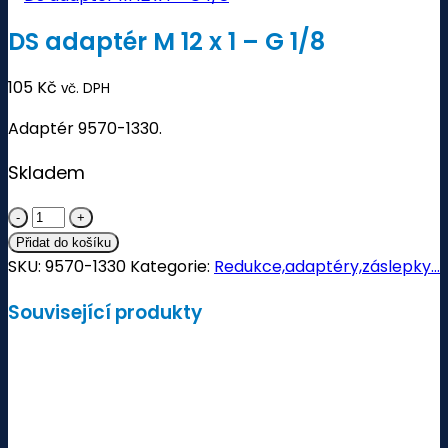
DS adaptér M 12 x 1 – G 1/8
105
Kč
vč. DPH
Adaptér 9570-1330.
Skladem
DS
adaptér
Přidat do košíku
M
SKU:
9570-1330
Kategorie:
Redukce,adaptéry,záslepky...
12
Související produkty
x
1
–
G
1/8
množství