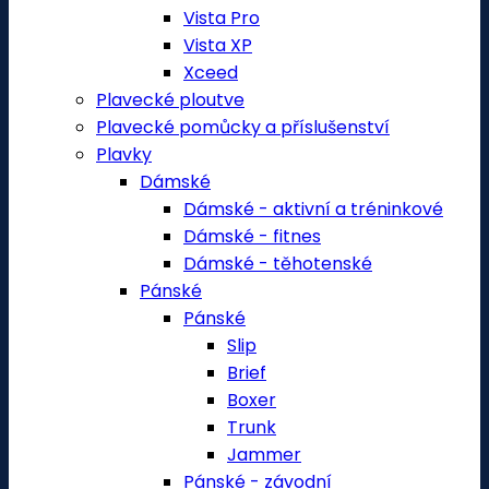
Vista Pro
Vista XP
Xceed
Plavecké ploutve
Plavecké pomůcky a příslušenství
Plavky
Dámské
Dámské - aktivní a tréninkové
Dámské - fitnes
Dámské - těhotenské
Pánské
Pánské
Slip
Brief
Boxer
Trunk
Jammer
Pánské - závodní