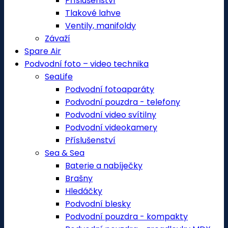
Příslušenství
Tlakové lahve
Ventily, manifoldy
Závaží
Spare Air
Podvodní foto – video technika
SeaLife
Podvodní fotoaparáty
Podvodní pouzdra - telefony
Podvodní video svítilny
Podvodní videokamery
Příslušenství
Sea & Sea
Baterie a nabíječky
Brašny
Hledáčky
Podvodní blesky
Podvodní pouzdra - kompakty