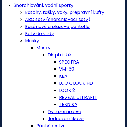
Šnorchlování, vodní sporty
Batohy, tašky, vaky, přepravní kufry
ABC sety (šnorchlovací sety)
Bazénové a plážové pantofle
Boty do vody
Masky
Masky
Dioptrické
SPECTRA
VM-50
KEA
LOOK, LOOK HD
LOOK 2
REVEAL ULTRAFIT
TEKNIKA
Dvouzorníkové
Jednozorníkové
Příslušenství