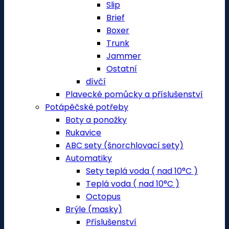
Slip
Brief
Boxer
Trunk
Jammer
Ostatní
dívčí
Plavecké pomůcky a příslušenství
Potápěčské potřeby
Boty a ponožky
Rukavice
ABC sety (šnorchlovací sety)
Automatiky
Sety teplá voda ( nad 10°C )
Teplá voda ( nad 10°C )
Octopus
Brýle (masky)
Příslušenství