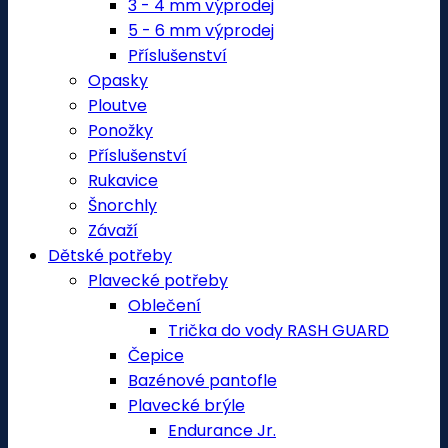
3 - 4 mm výprodej
5 - 6 mm výprodej
Příslušenství
Opasky
Ploutve
Ponožky
Příslušenství
Rukavice
Šnorchly
Závaží
Dětské potřeby
Plavecké potřeby
Oblečení
Trička do vody RASH GUARD
Čepice
Bazénové pantofle
Plavecké brýle
Endurance Jr.