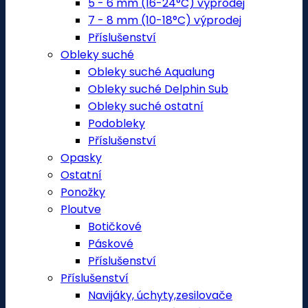
5 - 6 mm (16-24°C) výprodej
7 - 8 mm (10-18°C) výprodej
Příslušenství
Obleky suché
Obleky suché Aqualung
Obleky suché Delphin Sub
Obleky suché ostatní
Podobleky
Příslušenství
Opasky
Ostatní
Ponožky
Ploutve
Botičkové
Páskové
Příslušenství
Příslušenství
Navijáky, úchyty,zesilovače