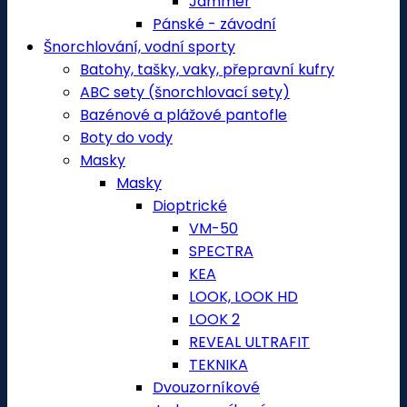
Jammer
Pánské - závodní
Šnorchlování, vodní sporty
Batohy, tašky, vaky, přepravní kufry
ABC sety (šnorchlovací sety)
Bazénové a plážové pantofle
Boty do vody
Masky
Masky
Dioptrické
VM-50
SPECTRA
KEA
LOOK, LOOK HD
LOOK 2
REVEAL ULTRAFIT
TEKNIKA
Dvouzorníkové