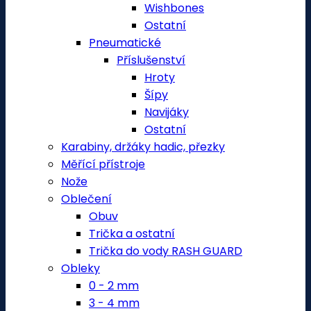
Wishbones
Ostatní
Pneumatické
Příslušenství
Hroty
Šípy
Navijáky
Ostatní
Karabiny, držáky hadic, přezky
Měřící přístroje
Nože
Oblečení
Obuv
Trička a ostatní
Trička do vody RASH GUARD
Obleky
0 - 2 mm
3 - 4 mm