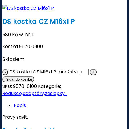
DS kostka CZ M16x1 P
580
Kč
vč. DPH
Kostka 9570-0100
Skladem
DS kostka CZ M16x1 P množství
Přidat do košíku
SKU:
9570-0100
Kategorie:
Redukce,adaptéry,záslepky...
Popis
Pravý závit.