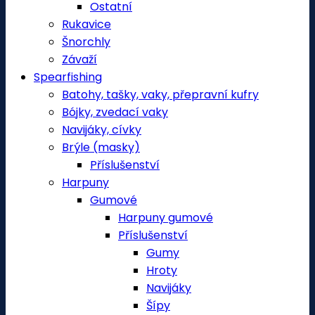
Ostatní
Rukavice
Šnorchly
Závaží
Spearfishing
Batohy, tašky, vaky, přepravní kufry
Bójky, zvedací vaky
Navijáky, cívky
Brýle (masky)
Příslušenství
Harpuny
Gumové
Harpuny gumové
Příslušenství
Gumy
Hroty
Navijáky
Šípy