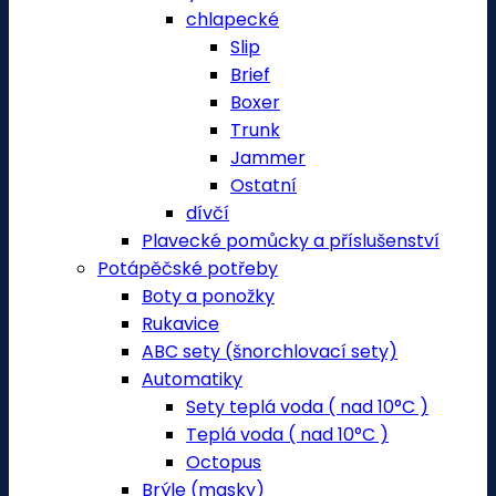
chlapecké
Slip
Brief
Boxer
Trunk
Jammer
Ostatní
dívčí
Plavecké pomůcky a příslušenství
Potápěčské potřeby
Boty a ponožky
Rukavice
ABC sety (šnorchlovací sety)
Automatiky
Sety teplá voda ( nad 10°C )
Teplá voda ( nad 10°C )
Octopus
Brýle (masky)