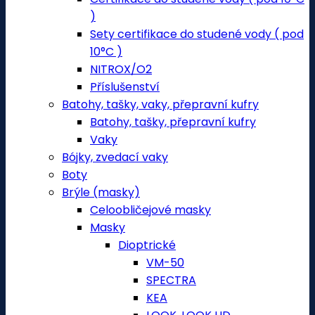
)
Sety certifikace do studené vody ( pod
10°C )
NITROX/O2
Příslušenství
Batohy, tašky, vaky, přepravní kufry
Batohy, tašky, přepravní kufry
Vaky
Bójky, zvedací vaky
Boty
Brýle (masky)
Celoobličejové masky
Masky
Dioptrické
VM-50
SPECTRA
KEA