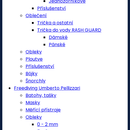
Jednozorníkové
Příslušenství
Oblečení
Trička a ostatní
Trička do vody RASH GUARD
Dámské
Pánské
Obleky
Ploutve
Příslušenství
Bójky
Šnorchly
Freediving Umberto Pellizzari
Batohy, tašky
Masky
Měřící přístroje
Obleky
0 - 2 mm