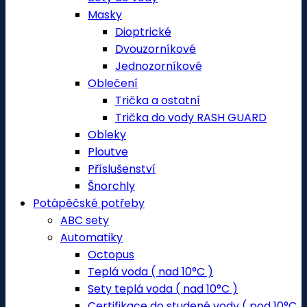
Masky
Dioptrické
Dvouzorníkové
Jednozorníkové
Oblečení
Trička a ostatní
Trička do vody RASH GUARD
Obleky
Ploutve
Příslušenství
Šnorchly
Potápěčské potřeby
ABC sety
Automatiky
Octopus
Teplá voda ( nad 10°C )
Sety teplá voda ( nad 10°C )
Certifikace do studené vody ( pod 10°C