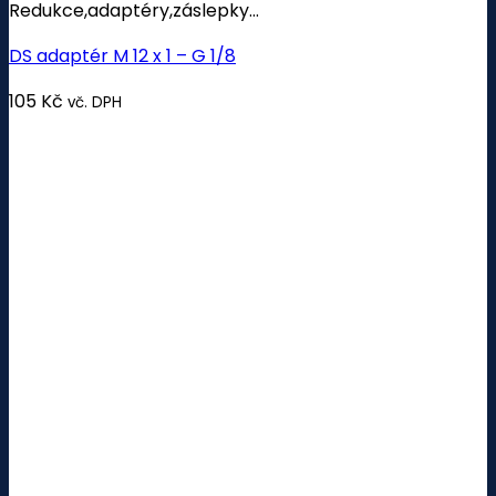
Redukce,adaptéry,záslepky...
DS adaptér M 12 x 1 – G 1/8
105
Kč
vč. DPH