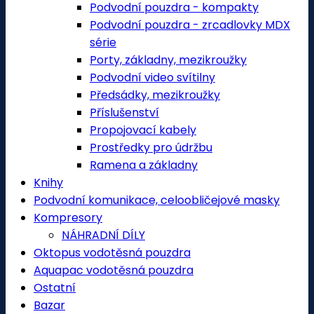
Podvodní pouzdra - kompakty
Podvodní pouzdra - zrcadlovky MDX
série
Porty, základny, mezikroužky
Podvodní video svítilny
Předsádky, mezikroužky
Příslušenství
Propojovací kabely
Prostředky pro údržbu
Ramena a základny
Knihy
Podvodní komunikace, celoobličejové masky
Kompresory
NÁHRADNÍ DÍLY
Oktopus vodotěsná pouzdra
Aquapac vodotěsná pouzdra
Ostatní
Bazar