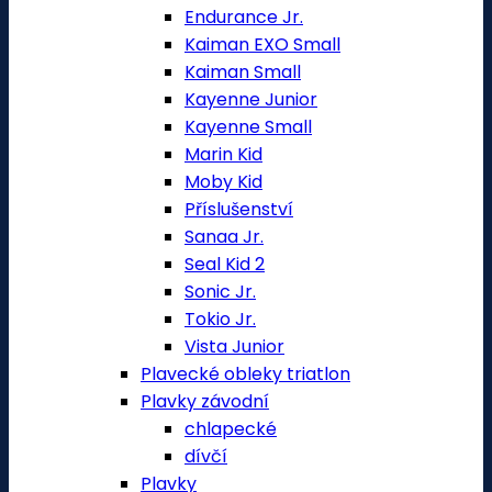
Endurance Jr.
Kaiman EXO Small
Kaiman Small
Kayenne Junior
Kayenne Small
Marin Kid
Moby Kid
Příslušenství
Sanaa Jr.
Seal Kid 2
Sonic Jr.
Tokio Jr.
Vista Junior
Plavecké obleky triatlon
Plavky závodní
chlapecké
dívčí
Plavky