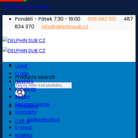
Přeskočit na obsah
Pondělí - Pátek 7:30 - 16:00
606 682 010
487
834 370
info@delphinsub.cz
Úvod
O nás
Products search
Novinky
Katalogy
Služby
Sponzorujeme
Přihlášení
Kontakty
Velkoobchod
0
Kč
0
E-shop
Košík
Kariéra