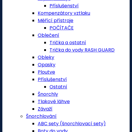
Příslušenství
Kompenzátory vztlaku
Měřící přístroje
POČÍTAČE
Oblečení
Trička a ostatní
Trička do vody RASH GUARD
Obleky
Opasky
Ploutve
Příslušenství
Ostatní
Šnorchly
Tlakové láhve
Závaží
Šnorchlování
ABC sety (šnorchlovací sety)
Boty do vody