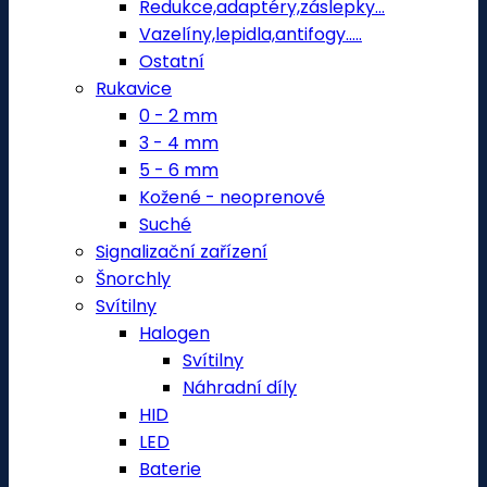
Redukce,adaptéry,záslepky...
Vazelíny,lepidla,antifogy.....
Ostatní
Rukavice
0 - 2 mm
3 - 4 mm
5 - 6 mm
Kožené - neoprenové
Suché
Signalizační zařízení
Šnorchly
Svítilny
Halogen
Svítilny
Náhradní díly
HID
LED
Baterie