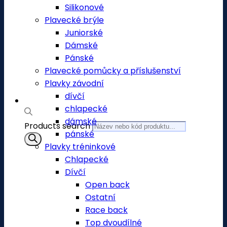
Silikonové
Plavecké brýle
Juniorské
Dámské
Pánské
Plavecké pomůcky a příslušenství
Plavky závodní
dívčí
chlapecké
dámské
Products search
pánské
Plavky tréninkové
Chlapecké
Dívčí
Open back
Ostatní
Race back
Top dvoudílné