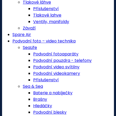
Tlakové láhve
Příslušenství
Tlakové lahve
Ventily, manifoldy
Závaží
Spare Air
Podvodní foto – video technika
SeaLife
Podvodní fotoaparáty
Podvodní pouzdra - telefony
Podvodní video svítilny
Podvodní videokamery
Příslušenství
Sea & Sea
Baterie a nabíječky
Brašny
Hledáčky
Podvodní blesky