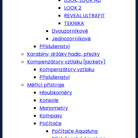
LOOK, LOOK HD
LOOK 2
REVEAL ULTRAFIT
TEKNIKA
Dvouzorníkové
Jednozorníkové
Příslušenství
Karabiny, držáky hadic, přezky
Kompenzátory vztlaku (jackety)
Kompenzátory vztlaku
Příslušenství
Měřící přístroje
Hloubkoměry
Konsole
Manometry
Kompasy
Počítače
Počítače Aqualung