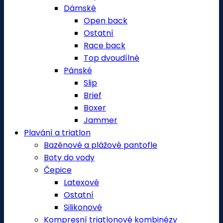
Dámské
Open back
Ostatní
Race back
Top dvoudílné
Pánské
Slip
Brief
Boxer
Jammer
Plavání a triatlon
Bazénové a plážové pantofle
Boty do vody
Čepice
Latexové
Ostatní
Silikonové
Kompresní triatlonové kombinézy