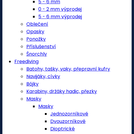
5 - 6 mm
0 - 2 mm výprodej
5 - 6 mm výprodej
Oblečení
Opasky
Ponožky
Příslušenství
Šnorchly
Freediving
Batohy, tašky, vaky, přepravní kufry
Navijáky, cívky
Bójky
Karabiny, držáky hadic, přezky
Masky
Masky
Jednozorníkové
Dvouzorníkové
Dioptrické