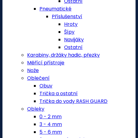
Ostatní
Pneumatické
Příslušenství
Hroty
Šípy
Navijáky
Ostatní
Karabiny, držáky hadic, přezky
Měřící přístroje
Nože
Oblečení
Obuv
Trička a ostatní
Trička do vody RASH GUARD
Obleky
0 - 2 mm
3 - 4 mm
5 - 6 mm