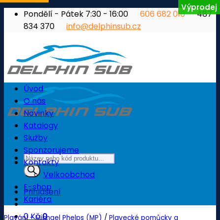
Výprodej
Přeskočit
Pondělí - Pátek 7:30 - 16:00
606 682 010
487
na
834 370
info@delphinsub.cz
obsah
Úvod
O nás
Novinky
Katalogy
Služby
Sponzorujeme
Products
Kontakty
search
Velkoobchod
E-shop
Přihlášení
Kariéra
0
Kč
0
Plavání - Michael Phelps (MP)
/
Plavecké pomůcky a