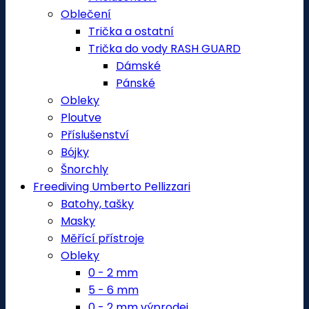
Oblečení
Trička a ostatní
Trička do vody RASH GUARD
Dámské
Pánské
Obleky
Ploutve
Příslušenství
Bójky
Šnorchly
Freediving Umberto Pellizzari
Batohy, tašky
Masky
Měřící přístroje
Obleky
0 - 2 mm
5 - 6 mm
0 - 2 mm výprodej