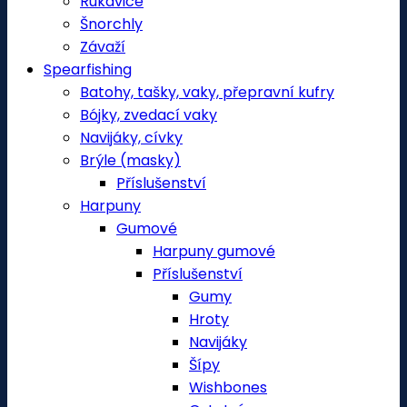
Rukavice
Šnorchly
Závaží
Spearfishing
Batohy, tašky, vaky, přepravní kufry
Bójky, zvedací vaky
Navijáky, cívky
Brýle (masky)
Příslušenství
Harpuny
Gumové
Harpuny gumové
Příslušenství
Gumy
Hroty
Navijáky
Šípy
Wishbones