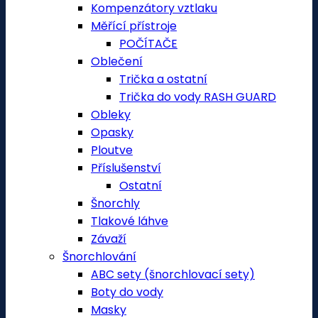
Kompenzátory vztlaku
Měřící přístroje
POČÍTAČE
Oblečení
Trička a ostatní
Trička do vody RASH GUARD
Obleky
Opasky
Ploutve
Příslušenství
Ostatní
Šnorchly
Tlakové láhve
Závaží
Šnorchlování
ABC sety (šnorchlovací sety)
Boty do vody
Masky