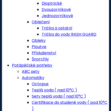
Dioptrické
Dvouzorníkové
Jednozorníkové
Oblečení
Trička a ostatní
Trička do vody RASH GUARD
Obleky
Ploutve
Příslušenství
Šnorchly
Potápěčské potřeby
ABC sety
Automatiky
Octopus
Teplá voda ( nad 10°C )
Sety teplá voda ( nad 10°C )
Certifikace do studené vody ( pod 10°C
)