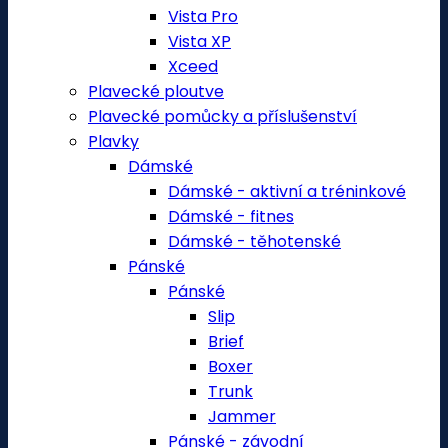
Vista Pro
Vista XP
Xceed
Plavecké ploutve
Plavecké pomůcky a příslušenství
Plavky
Dámské
Dámské - aktivní a tréninkové
Dámské - fitnes
Dámské - těhotenské
Pánské
Pánské
Slip
Brief
Boxer
Trunk
Jammer
Pánské - závodní