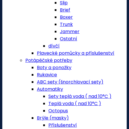
Slip
Brief
Boxer
Trunk
Jammer
Ostatní
dívčí
Plavecké pomůcky a příslušenství
Potápěčské potřeby
Boty a ponožky
Rukavice
ABC sety (šnorchlovací sety)
Automatiky
Sety teplá voda ( nad 10°C )
Teplá voda ( nad 10°C )
Octopus
Brýle (masky)
Příslušenství