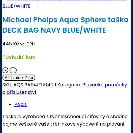
Michael Phelps Aqua Sphere taška
DECK BAG NAVY BLUE/WHITE
445
Kč
vč. DPH
Poslední kus
Michael
Phelps
Přidat do košíku
Aqua
SKU:
AQS BA154EU0409
Kategorie:
Plavecké pomůcky
Sphere
a příslušenství
taška
Popis
DECK
BAG
Taška je vyrobena z rychleschnoucí síťoviny a snadno
NAVY
pojme veškeré vaše tréninkové vybavení na plavání.
BLUE/WHITE