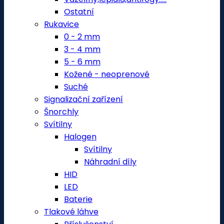
Ostatní
Rukavice
0 - 2 mm
3 - 4 mm
5 - 6 mm
Kožené - neoprenové
Suché
Signalizační zařízení
Šnorchly
Svítilny
Halogen
Svítilny
Náhradní díly
HID
LED
Baterie
Tlakové láhve