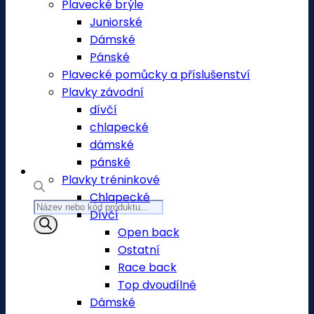
Plavecké brýle
Juniorské
Dámské
Pánské
Plavecké pomůcky a příslušenství
Plavky závodní
dívčí
chlapecké
dámské
pánské
Plavky tréninkové
Chlapecké
Products
Dívčí
search
Open back
Ostatní
Race back
Top dvoudílné
Dámské