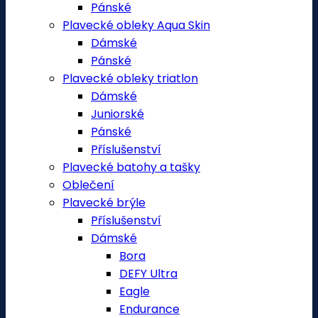
Pánské
Plavecké obleky Aqua Skin
Dámské
Pánské
Plavecké obleky triatlon
Dámské
Juniorské
Pánské
Příslušenství
Plavecké batohy a tašky
Oblečení
Plavecké brýle
Příslušenství
Dámské
Bora
DEFY Ultra
Eagle
Endurance