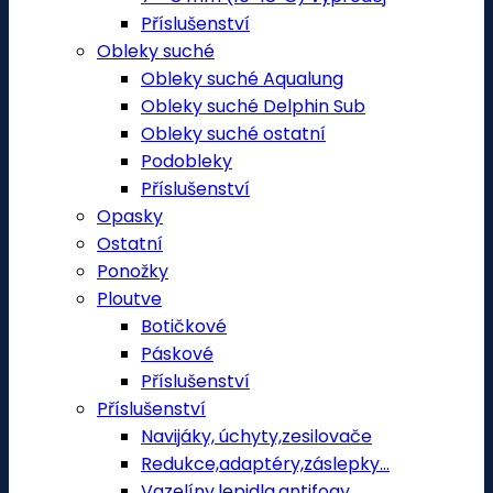
Příslušenství
Obleky suché
Obleky suché Aqualung
Obleky suché Delphin Sub
Obleky suché ostatní
Podobleky
Příslušenství
Opasky
Ostatní
Ponožky
Ploutve
Botičkové
Páskové
Příslušenství
Příslušenství
Navijáky, úchyty,zesilovače
Redukce,adaptéry,záslepky...
Vazelíny,lepidla,antifogy.....