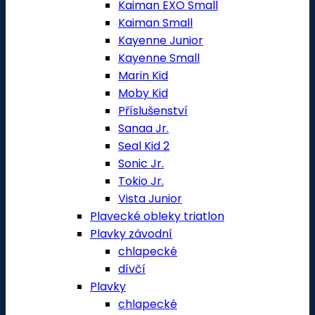
Kaiman EXO Small
Kaiman Small
Kayenne Junior
Kayenne Small
Marin Kid
Moby Kid
Příslušenství
Sanaa Jr.
Seal Kid 2
Sonic Jr.
Tokio Jr.
Vista Junior
Plavecké obleky triatlon
Plavky závodní
chlapecké
dívčí
Plavky
chlapecké