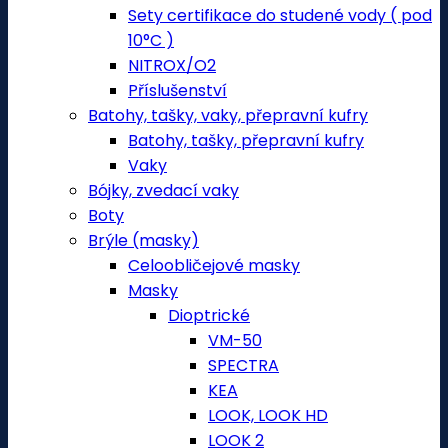
Sety certifikace do studené vody ( pod
10°C )
NITROX/O2
Příslušenství
Batohy, tašky, vaky, přepravní kufry
Batohy, tašky, přepravní kufry
Vaky
Bójky, zvedací vaky
Boty
Brýle (masky)
Celoobličejové masky
Masky
Dioptrické
VM-50
SPECTRA
KEA
LOOK, LOOK HD
LOOK 2