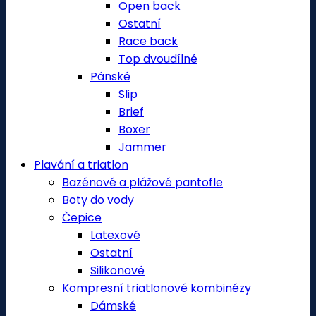
Open back
Ostatní
Race back
Top dvoudílné
Pánské
Slip
Brief
Boxer
Jammer
Plavání a triatlon
Bazénové a plážové pantofle
Boty do vody
Čepice
Latexové
Ostatní
Silikonové
Kompresní triatlonové kombinézy
Dámské