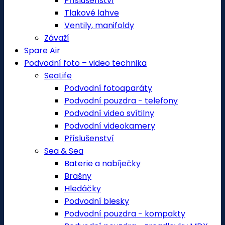
Příslušenství
Tlakové lahve
Ventily, manifoldy
Závaží
Spare Air
Podvodní foto – video technika
SeaLife
Podvodní fotoaparáty
Podvodní pouzdra - telefony
Podvodní video svítilny
Podvodní videokamery
Příslušenství
Sea & Sea
Baterie a nabíječky
Brašny
Hledáčky
Podvodní blesky
Podvodní pouzdra - kompakty