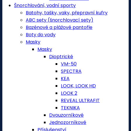
Šnorchlování, vodní sporty
Batohy, tašky, vaky, přepravní kufry
ABC sety (šnorchlovací sety)
Bazénové a plážové pantofle
Boty do vody
Masky
Masky
Dioptrické
VM-50
SPECTRA
KEA
LOOK, LOOK HD
LOOK 2
REVEAL ULTRAFIT
TEKNIKA
Dvouzorníkové
Jednozorníkové
Příslušenství