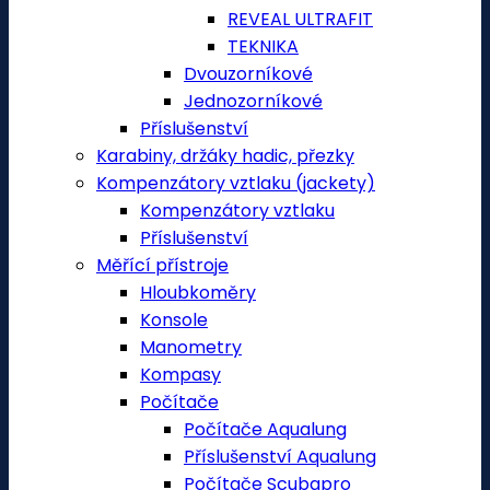
REVEAL ULTRAFIT
TEKNIKA
Dvouzorníkové
Jednozorníkové
Příslušenství
Karabiny, držáky hadic, přezky
Kompenzátory vztlaku (jackety)
Kompenzátory vztlaku
Příslušenství
Měřící přístroje
Hloubkoměry
Konsole
Manometry
Kompasy
Počítače
Počítače Aqualung
Příslušenství Aqualung
Počítače Scubapro