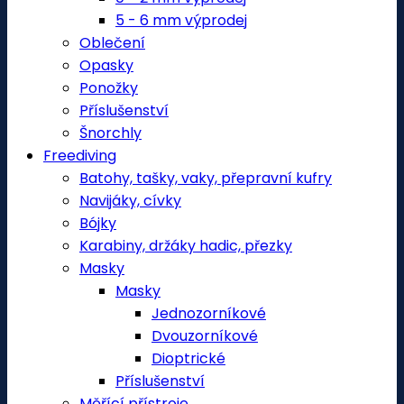
5 - 6 mm výprodej
Oblečení
Opasky
Ponožky
Příslušenství
Šnorchly
Freediving
Batohy, tašky, vaky, přepravní kufry
Navijáky, cívky
Bójky
Karabiny, držáky hadic, přezky
Masky
Masky
Jednozorníkové
Dvouzorníkové
Dioptrické
Příslušenství
Měřící přístroje