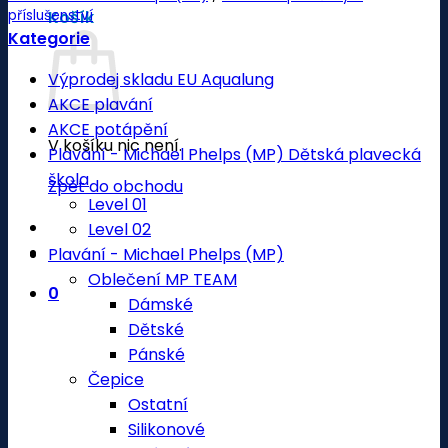
příslušenství
Košík
Kategorie
Výprodej skladu EU Aqualung
AKCE plavání
AKCE potápění
V košíku nic není.
Plavání - Michael Phelps (MP) Dětská plavecká
škola
Zpět do obchodu
Level 01
Level 02
Plavání - Michael Phelps (MP)
Oblečení MP TEAM
0
Dámské
Dětské
Pánské
Čepice
Ostatní
Silikonové