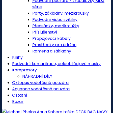
Podvodní pouzdra - zrcadlovky MDX
série
Porty, základny, mezikroužky
Podvodní video svítilny
Předsádky, mezikroužky
Příslušenství
Propojovací kabely
Prostředky pro údržbu
Ramena a základny
Knihy
Podvodní komunikace, celoobličejové masky
Kompresory
NÁHRADNÍ DÍLY
Oktopus vodotěsná pouzdra
Aquapac vodotěsná pouzdra
Ostatní
Bazar