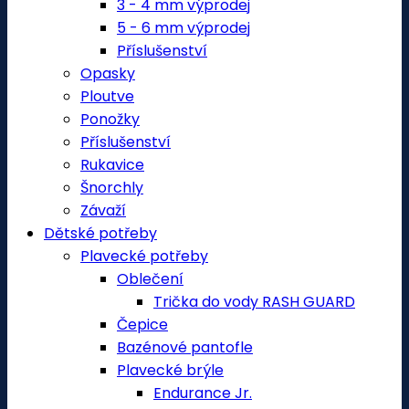
3 - 4 mm výprodej
5 - 6 mm výprodej
Příslušenství
Opasky
Ploutve
Ponožky
Příslušenství
Rukavice
Šnorchly
Závaží
Dětské potřeby
Plavecké potřeby
Oblečení
Trička do vody RASH GUARD
Čepice
Bazénové pantofle
Plavecké brýle
Endurance Jr.