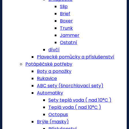
Slip
Brief
Boxer
Trunk
Jammer
Ostatní
dívčí
Plavecké pomůcky a příslušenství
Potápěčské potřeby
Boty a ponožky
Rukavice
ABC sety (šnorchlovací sety)
Automatiky
Sety teplá voda ( nad 10°C )
Teplá voda ( nad 10°C )
Octopus
Brýle (masky)
Příslušenství