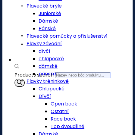
Plavecké brýle
Juniorské
Dámské
Pánské
Plavecké pomůcky a příslušenství
Plavky závodní
dívčí
chlapecké
dámské
pánské
Products search
Plavky tréninkové
Chlapecké
Dívčí
Open back
Ostatní
Race back
Top dvoudílné
Dámské