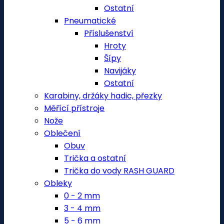
Ostatní
Pneumatické
Příslušenství
Hroty
Šípy
Navijáky
Ostatní
Karabiny, držáky hadic, přezky
Měřící přístroje
Nože
Oblečení
Obuv
Trička a ostatní
Trička do vody RASH GUARD
Obleky
0 - 2 mm
3 - 4 mm
5 - 6 mm