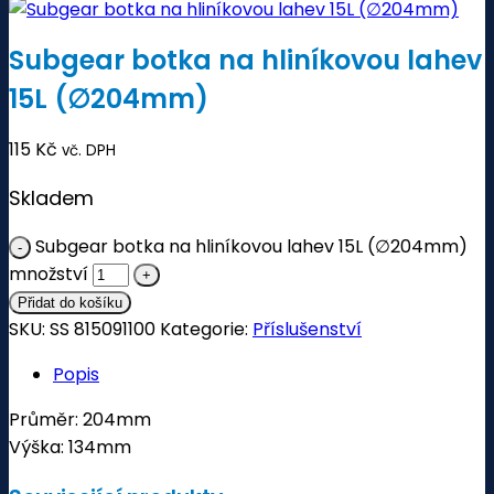
Subgear botka na hliníkovou lahev
15L (∅204mm)
115
Kč
vč. DPH
Skladem
Subgear botka na hliníkovou lahev 15L (∅204mm)
množství
Přidat do košíku
SKU:
SS 815091100
Kategorie:
Příslušenství
Popis
Průměr: 204mm
Výška: 134mm