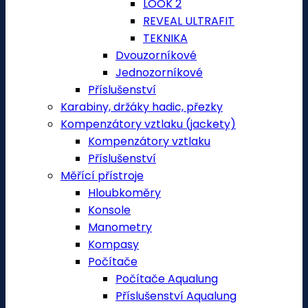
LOOK 2
REVEAL ULTRAFIT
TEKNIKA
Dvouzorníkové
Jednozorníkové
Příslušenství
Karabiny, držáky hadic, přezky
Kompenzátory vztlaku (jackety)
Kompenzátory vztlaku
Příslušenství
Měřící přístroje
Hloubkoměry
Konsole
Manometry
Kompasy
Počítače
Počítače Aqualung
Příslušenství Aqualung