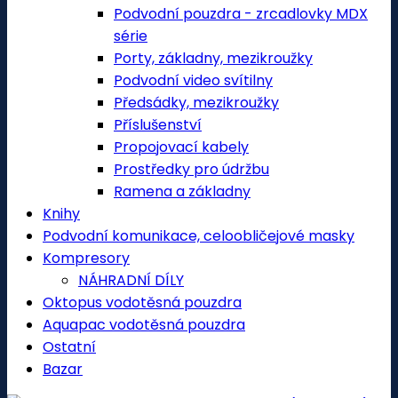
Podvodní pouzdra - zrcadlovky MDX
série
Porty, základny, mezikroužky
Podvodní video svítilny
Předsádky, mezikroužky
Příslušenství
Propojovací kabely
Prostředky pro údržbu
Ramena a základny
Knihy
Podvodní komunikace, celoobličejové masky
Kompresory
NÁHRADNÍ DÍLY
Oktopus vodotěsná pouzdra
Aquapac vodotěsná pouzdra
Ostatní
Bazar