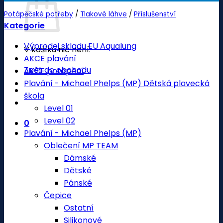
Potápěčské potřeby
/
Tlakové láhve
/
Příslušenství
Kategorie
Výprodej skladu EU Aqualung
V košíku nic není.
AKCE plavání
Zpět do obchodu
AKCE potápění
Plavání - Michael Phelps (MP) Dětská plavecká
škola
Level 01
Level 02
0
Plavání - Michael Phelps (MP)
Oblečení MP TEAM
Dámské
Dětské
Pánské
Čepice
Ostatní
Silikonové