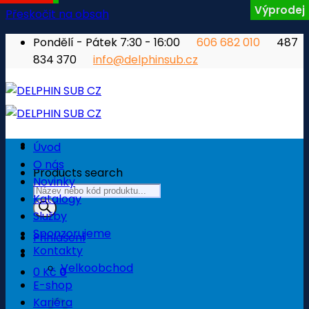
Výprodej
Přeskočit na obsah
Pondělí - Pátek 7:30 - 16:00
606 682 010
487
834 370
info@delphinsub.cz
Úvod
O nás
Products search
Novinky
Katalogy
Služby
Sponzorujeme
Přihlášení
Kontakty
Velkoobchod
0
Kč
0
E-shop
Košík
Kariéra