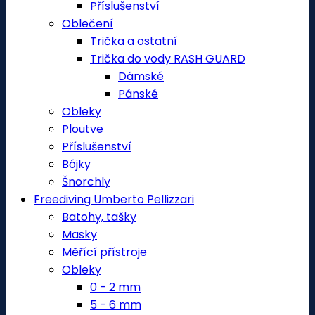
Příslušenství
Oblečení
Trička a ostatní
Trička do vody RASH GUARD
Dámské
Pánské
Obleky
Ploutve
Příslušenství
Bójky
Šnorchly
Freediving Umberto Pellizzari
Batohy, tašky
Masky
Měřící přístroje
Obleky
0 - 2 mm
5 - 6 mm