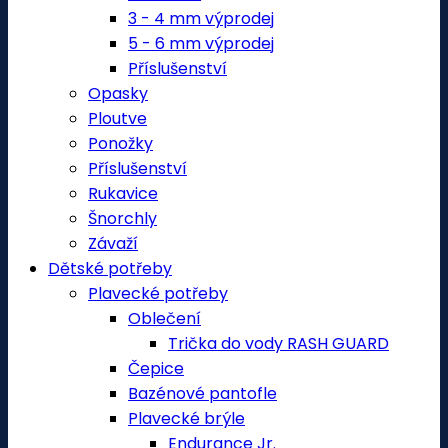
3 - 4 mm výprodej
5 - 6 mm výprodej
Příslušenství
Opasky
Ploutve
Ponožky
Příslušenství
Rukavice
Šnorchly
Závaží
Dětské potřeby
Plavecké potřeby
Oblečení
Trička do vody RASH GUARD
Čepice
Bazénové pantofle
Plavecké brýle
Endurance Jr.