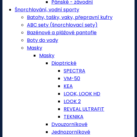
Pánské - závodní
Šnorchlování, vodní sporty
Batohy, tašky, vaky, přepravní kufry
ABC sety (šnorchlovací sety)
Bazénové a plážové pantofle
Boty do vody
Masky
Masky
Dioptrické
SPECTRA
VM-50
KEA
LOOK, LOOK HD
LOOK 2
REVEAL ULTRAFIT
TEKNIKA
Dvouzorníkové
Jednozorníkové