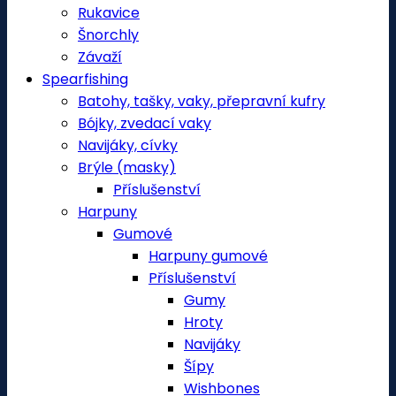
Rukavice
Šnorchly
Závaží
Spearfishing
Batohy, tašky, vaky, přepravní kufry
Bójky, zvedací vaky
Navijáky, cívky
Brýle (masky)
Příslušenství
Harpuny
Gumové
Harpuny gumové
Příslušenství
Gumy
Hroty
Navijáky
Šípy
Wishbones