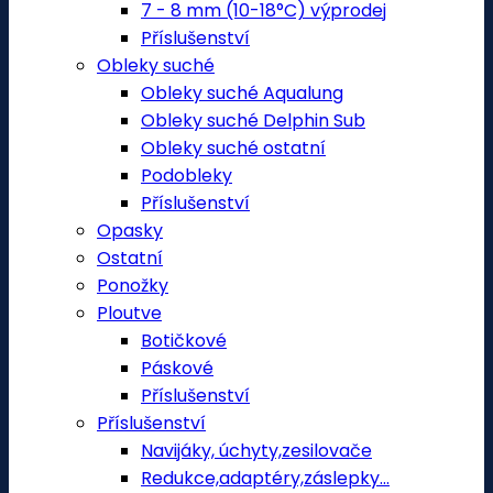
7 - 8 mm (10-18°C) výprodej
Příslušenství
Obleky suché
Obleky suché Aqualung
Obleky suché Delphin Sub
Obleky suché ostatní
Podobleky
Příslušenství
Opasky
Ostatní
Ponožky
Ploutve
Botičkové
Páskové
Příslušenství
Příslušenství
Navijáky, úchyty,zesilovače
Redukce,adaptéry,záslepky...