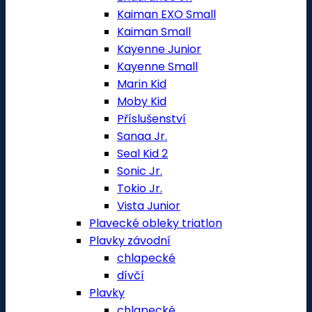
Kaiman EXO Small
Kaiman Small
Kayenne Junior
Kayenne Small
Marin Kid
Moby Kid
Příslušenství
Sanaa Jr.
Seal Kid 2
Sonic Jr.
Tokio Jr.
Vista Junior
Plavecké obleky triatlon
Plavky závodní
chlapecké
dívčí
Plavky
chlapecké