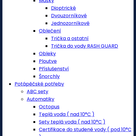
Masky
Dioptrické
Dvouzorníkové
Jednozorníkové
Oblečení
Trička a ostatní
Trička do vody RASH GUARD
Obleky
Ploutve
Příslušenství
Šnorchly
Potápěčské potřeby
ABC sety
Automatiky
Octopus
Teplá voda ( nad 10°C )
Sety teplá voda ( nad 10°C )
Certifikace do studené vody ( pod 10°C