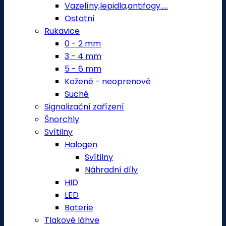
Vazelíny,lepidla,antifogy.....
Ostatní
Rukavice
0 - 2 mm
3 - 4 mm
5 - 6 mm
Kožené - neoprenové
Suché
Signalizační zařízení
Šnorchly
Svítilny
Halogen
Svítilny
Náhradní díly
HID
LED
Baterie
Tlakové láhve