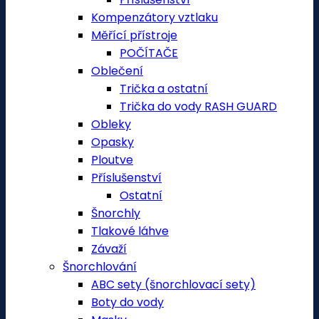
Kompenzátory vztlaku
Měřící přístroje
POČÍTAČE
Oblečení
Trička a ostatní
Trička do vody RASH GUARD
Obleky
Opasky
Ploutve
Příslušenství
Ostatní
Šnorchly
Tlakové láhve
Závaží
Šnorchlování
ABC sety (šnorchlovací sety)
Boty do vody