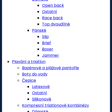
Open back
Ostatní
Race back
Top dvoudílné
Pánské
Slip
Brief
Boxer
Jammer
Plavání a triatlon
Bazénové a plážové pantofle
Boty do vody
Čepice
Latexové
Ostatní
Silikonové
Kompresní triatlonové kombinézy
Dámské