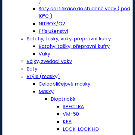
)
Sety certifikace do studené vody ( pod
10°C )
NITROX/O2
Příslušenství
Batohy, tašky, vaky, přepravní kufry
Batohy, tašky, přepravní kufry
Vaky
Bójky, zvedací vaky
Boty
Brýle (masky)
Celoobličejové masky
Masky
Dioptrické
SPECTRA
VM-50
KEA
LOOK, LOOK HD