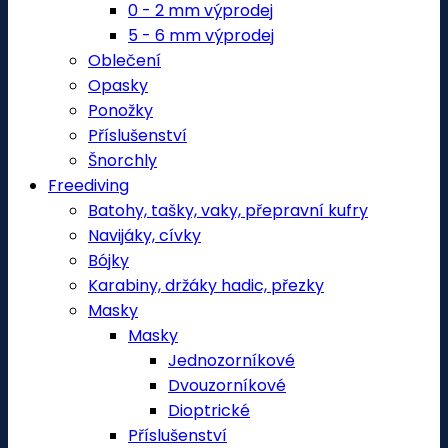
0 - 2 mm výprodej
5 - 6 mm výprodej
Oblečení
Opasky
Ponožky
Příslušenství
Šnorchly
Freediving
Batohy, tašky, vaky, přepravní kufry
Navijáky, cívky
Bójky
Karabiny, držáky hadic, přezky
Masky
Masky
Jednozorníkové
Dvouzorníkové
Dioptrické
Příslušenství