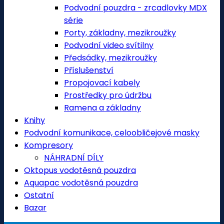
Podvodní pouzdra - zrcadlovky MDX
série
Porty, základny, mezikroužky
Podvodní video svítilny
Předsádky, mezikroužky
Příslušenství
Propojovací kabely
Prostředky pro údržbu
Ramena a základny
Knihy
Podvodní komunikace, celoobličejové masky
Kompresory
NÁHRADNÍ DÍLY
Oktopus vodotěsná pouzdra
Aquapac vodotěsná pouzdra
Ostatní
Bazar