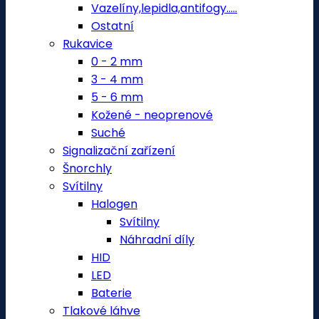
Vazelíny,lepidla,antifogy.....
Ostatní
Rukavice
0 - 2 mm
3 - 4 mm
5 - 6 mm
Kožené - neoprenové
Suché
Signalizační zařízení
Šnorchly
Svítilny
Halogen
Svítilny
Náhradní díly
HID
LED
Baterie
Tlakové láhve