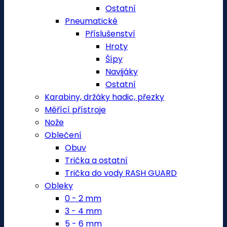
Ostatní
Pneumatické
Příslušenství
Hroty
Šípy
Navijáky
Ostatní
Karabiny, držáky hadic, přezky
Měřící přístroje
Nože
Oblečení
Obuv
Trička a ostatní
Trička do vody RASH GUARD
Obleky
0 - 2 mm
3 - 4 mm
5 - 6 mm