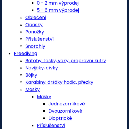
0 - 2 mm výprodej
5 - 6 mm výprodej
Oblečení
Opasky
Ponožky
Příslušenství
Šnorchly
Freediving
Batohy, tašky, vaky, přepravní kufry
Navijáky, cívky
Bójky
Karabiny, držáky hadic, přezky
Masky
Masky
Jednozorníkové
Dvouzorníkové
Dioptrické
Příslušenství