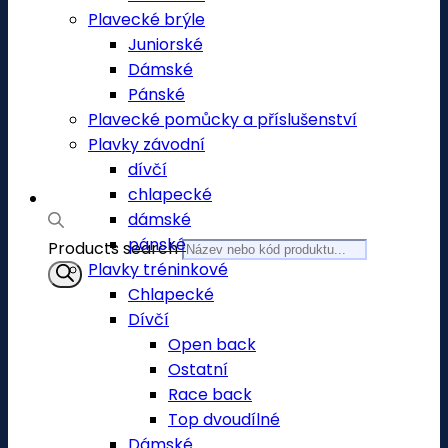
Plavecké brýle
Juniorské
Dámské
Pánské
Plavecké pomůcky a příslušenství
Plavky závodní
dívčí
chlapecké
dámské
pánské
Products search
Plavky tréninkové
Chlapecké
Dívčí
Open back
Ostatní
Race back
Top dvoudílné
Dámské