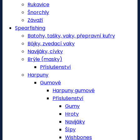
Rukavice
Šnorchly
Závaží
Spearfishing
Batohy, tašky, vaky, přepravní kufry
Bójky, zvedací vaky
Navijáky, cívky
Brýle (masky)
Příslušenství
Harpuny
Gumové
Harpuny gumové
Příslušenství
Gumy
Hroty
Navijáky
Šípy
Wishbones