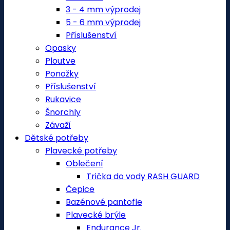
3 - 4 mm výprodej
5 - 6 mm výprodej
Příslušenství
Opasky
Ploutve
Ponožky
Příslušenství
Rukavice
Šnorchly
Závaží
Dětské potřeby
Plavecké potřeby
Oblečení
Trička do vody RASH GUARD
Čepice
Bazénové pantofle
Plavecké brýle
Endurance Jr.