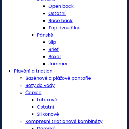
Open back
Ostatní
Race back
Top dvoudílné
Pánské
Slip
Brief
Boxer
Jammer
Plavání a triatlon
Bazénové a plážové pantofle
Boty do vody
Čepice
Latexové
Ostatní
Silikonové
Kompresní triatlonové kombinézy
Dámské