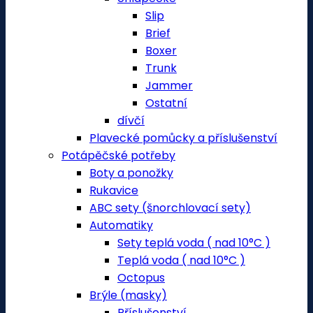
Slip
Brief
Boxer
Trunk
Jammer
Ostatní
dívčí
Plavecké pomůcky a příslušenství
Potápěčské potřeby
Boty a ponožky
Rukavice
ABC sety (šnorchlovací sety)
Automatiky
Sety teplá voda ( nad 10°C )
Teplá voda ( nad 10°C )
Octopus
Brýle (masky)
Příslušenství