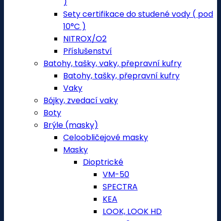
)
Sety certifikace do studené vody ( pod
10°C )
NITROX/O2
Příslušenství
Batohy, tašky, vaky, přepravní kufry
Batohy, tašky, přepravní kufry
Vaky
Bójky, zvedací vaky
Boty
Brýle (masky)
Celoobličejové masky
Masky
Dioptrické
VM-50
SPECTRA
KEA
LOOK, LOOK HD