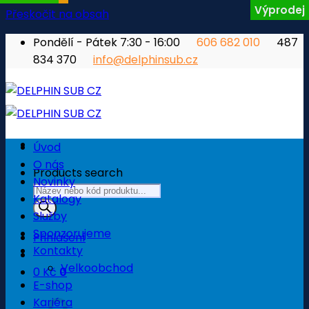
Výprodej
Přeskočit na obsah
Pondělí - Pátek 7:30 - 16:00
606 682 010
487
834 370
info@delphinsub.cz
Úvod
O nás
Products search
Novinky
Katalogy
Služby
Sponzorujeme
Přihlášení
Kontakty
Velkoobchod
0
Kč
0
E-shop
Košík
Kariéra