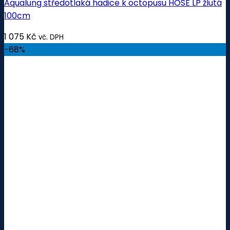
Aqualung středotlaká hadice k octopusu HOSE LP žlutá
100cm
1 075
Kč
vč. DPH
-68%