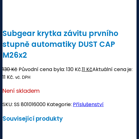
Subgear krytka závitu prvního
stupně automatiky DUST CAP
M26x2
130
Kč
Původní cena byla: 130 Kč.
11
Kč
Aktuální cena je:
11 Kč.
vč. DPH
Není skladem
SKU:
SS 801016000
Kategorie:
Příslušenství
Související produkty