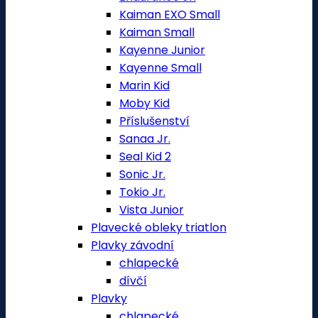
Kaiman EXO Small
Kaiman Small
Kayenne Junior
Kayenne Small
Marin Kid
Moby Kid
Příslušenství
Sanaa Jr.
Seal Kid 2
Sonic Jr.
Tokio Jr.
Vista Junior
Plavecké obleky triatlon
Plavky závodní
chlapecké
dívčí
Plavky
chlapecké