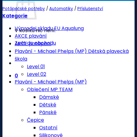
Potápěčské potřeby
/
Automatiky
/
Příslušenství
Kategorie
Výprodej skladu EU Aqualung
V košíku nic není.
AKCE plavání
Zpět do obchodu
AKCE potápění
Plavání - Michael Phelps (MP) Dětská plavecká
škola
Level 01
Level 02
0
Plavání - Michael Phelps (MP)
Oblečení MP TEAM
Dámské
Dětské
Pánské
Čepice
Ostatní
Silikonové