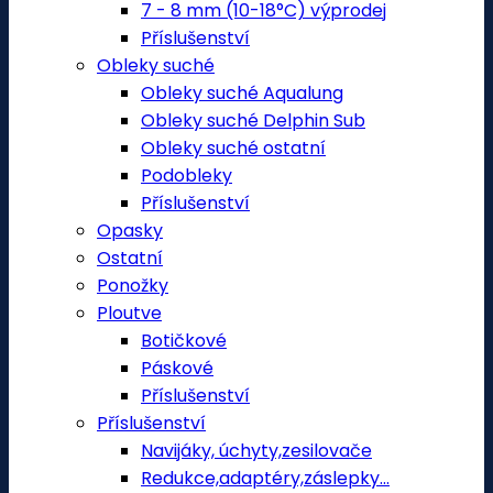
7 - 8 mm (10-18°C) výprodej
Příslušenství
Obleky suché
Obleky suché Aqualung
Obleky suché Delphin Sub
Obleky suché ostatní
Podobleky
Příslušenství
Opasky
Ostatní
Ponožky
Ploutve
Botičkové
Páskové
Příslušenství
Příslušenství
Navijáky, úchyty,zesilovače
Redukce,adaptéry,záslepky...