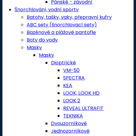
Pánské - závodní
Šnorchlování, vodní sporty
Batohy, tašky, vaky, přepravní kufry
ABC sety (šnorchlovací sety)
Bazénové a plážové pantofle
Boty do vody
Masky
Masky
Dioptrické
VM-50
SPECTRA
KEA
LOOK, LOOK HD
LOOK 2
REVEAL ULTRAFIT
TEKNIKA
Dvouzorníkové
Jednozorníkové