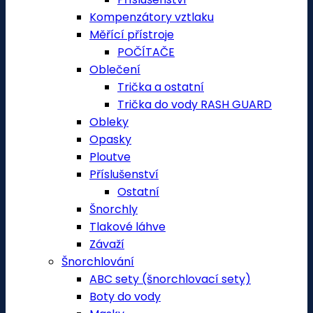
Kompenzátory vztlaku
Měřící přístroje
POČÍTAČE
Oblečení
Trička a ostatní
Trička do vody RASH GUARD
Obleky
Opasky
Ploutve
Příslušenství
Ostatní
Šnorchly
Tlakové láhve
Závaží
Šnorchlování
ABC sety (šnorchlovací sety)
Boty do vody