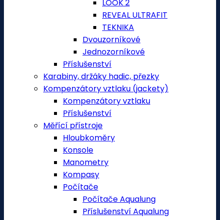
LOOK 2
REVEAL ULTRAFIT
TEKNIKA
Dvouzorníkové
Jednozorníkové
Příslušenství
Karabiny, držáky hadic, přezky
Kompenzátory vztlaku (jackety)
Kompenzátory vztlaku
Příslušenství
Měřící přístroje
Hloubkoměry
Konsole
Manometry
Kompasy
Počítače
Počítače Aqualung
Příslušenství Aqualung