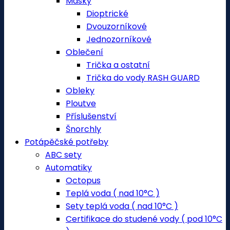
Masky
Dioptrické
Dvouzorníkové
Jednozorníkové
Oblečení
Trička a ostatní
Trička do vody RASH GUARD
Obleky
Ploutve
Příslušenství
Šnorchly
Potápěčské potřeby
ABC sety
Automatiky
Octopus
Teplá voda ( nad 10°C )
Sety teplá voda ( nad 10°C )
Certifikace do studené vody ( pod 10°C