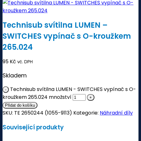
Technisub svítilna LUMEN –
SWITCHES vypínač s O-kroužkem
265.024
95
Kč
vč. DPH
Skladem
Technisub svítilna LUMEN - SWITCHES vypínač s O-
kroužkem 265.024 množství
Přidat do košíku
SKU:
TE 2650244 (1055-9113)
Kategorie:
Náhradní díly
Související produkty