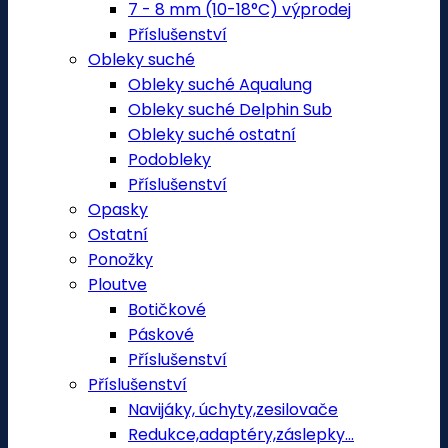
7 - 8 mm (10-18°C) výprodej
Příslušenství
Obleky suché
Obleky suché Aqualung
Obleky suché Delphin Sub
Obleky suché ostatní
Podobleky
Příslušenství
Opasky
Ostatní
Ponožky
Ploutve
Botičkové
Páskové
Příslušenství
Příslušenství
Navijáky, úchyty,zesilovače
Redukce,adaptéry,záslepky...