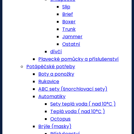
Slip
Brief
Boxer
Trunk
Jammer
Ostatní
dívčí
Plavecké pomůcky a příslušenství
Potápěčské potřeby
Boty a ponožky
Rukavice
ABC sety (šnorchlovací sety)
Automatiky
Sety teplá voda ( nad 10°C )
Teplá voda ( nad 10°C )
Octopus
Brýle (masky)
Příslušenství