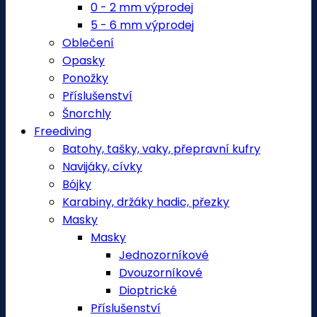
0 - 2 mm výprodej
5 - 6 mm výprodej
Oblečení
Opasky
Ponožky
Příslušenství
Šnorchly
Freediving
Batohy, tašky, vaky, přepravní kufry
Navijáky, cívky
Bójky
Karabiny, držáky hadic, přezky
Masky
Masky
Jednozorníkové
Dvouzorníkové
Dioptrické
Příslušenství