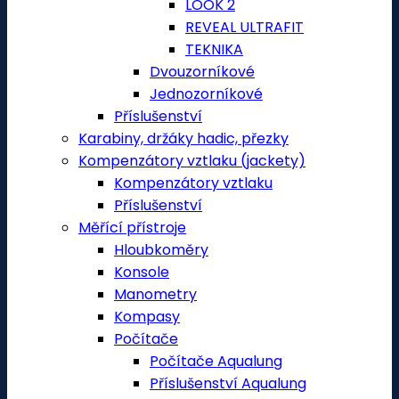
LOOK 2
REVEAL ULTRAFIT
TEKNIKA
Dvouzorníkové
Jednozorníkové
Příslušenství
Karabiny, držáky hadic, přezky
Kompenzátory vztlaku (jackety)
Kompenzátory vztlaku
Příslušenství
Měřící přístroje
Hloubkoměry
Konsole
Manometry
Kompasy
Počítače
Počítače Aqualung
Příslušenství Aqualung