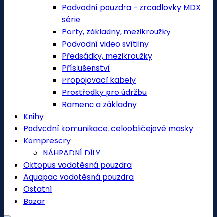
Podvodní pouzdra - zrcadlovky MDX
série
Porty, základny, mezikroužky
Podvodní video svítilny
Předsádky, mezikroužky
Příslušenství
Propojovací kabely
Prostředky pro údržbu
Ramena a základny
Knihy
Podvodní komunikace, celoobličejové masky
Kompresory
NÁHRADNÍ DÍLY
Oktopus vodotěsná pouzdra
Aquapac vodotěsná pouzdra
Ostatní
Bazar