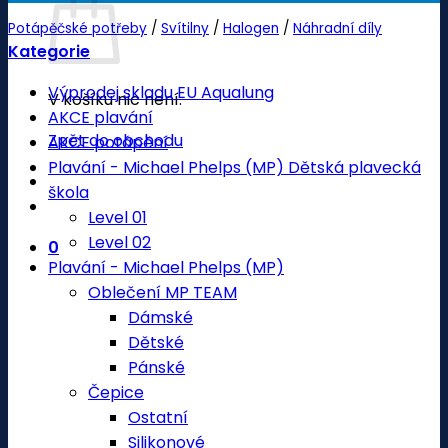
Potápěčské potřeby
/
Svítilny
/
Halogen
/
Náhradní díly
Kategorie
Výprodej skladu EU Aqualung
V košíku nic není.
AKCE plavání
Zpět do obchodu
AKCE potápění
Plavání - Michael Phelps (MP) Dětská plavecká
škola
Level 01
Level 02
0
Plavání - Michael Phelps (MP)
Oblečení MP TEAM
Dámské
Dětské
Pánské
Čepice
Ostatní
Silikonové