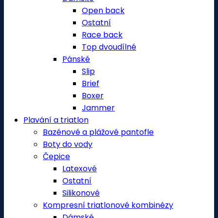
Open back
Ostatní
Race back
Top dvoudílné
Pánské
Slip
Brief
Boxer
Jammer
Plavání a triatlon
Bazénové a plážové pantofle
Boty do vody
Čepice
Latexové
Ostatní
Silikonové
Kompresní triatlonové kombinézy
Dámské