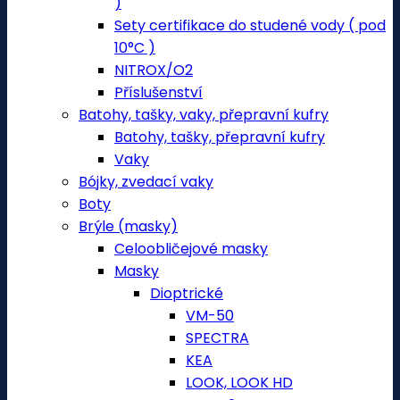
)
Sety certifikace do studené vody ( pod
10°C )
NITROX/O2
Příslušenství
Batohy, tašky, vaky, přepravní kufry
Batohy, tašky, přepravní kufry
Vaky
Bójky, zvedací vaky
Boty
Brýle (masky)
Celoobličejové masky
Masky
Dioptrické
VM-50
SPECTRA
KEA
LOOK, LOOK HD