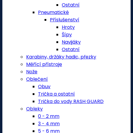
Ostatní
Pneumatické
Příslušenství
Hroty
Šípy
Navijáky
Ostatní
Karabiny, držáky hadic, přezky
Měřící přístroje
Nože
Oblečení
Obuv
Trička a ostatní
Trička do vody RASH GUARD
Obleky
0 - 2 mm
3 - 4 mm
5 - 6 mm