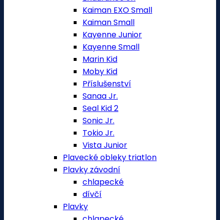
Kaiman EXO Small
Kaiman Small
Kayenne Junior
Kayenne Small
Marin Kid
Moby Kid
Příslušenství
Sanaa Jr.
Seal Kid 2
Sonic Jr.
Tokio Jr.
Vista Junior
Plavecké obleky triatlon
Plavky závodní
chlapecké
dívčí
Plavky
chlapecké