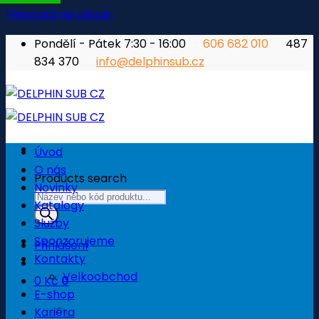
Přeskočit na obsah
Pondělí - Pátek 7:30 - 16:00
606 682 010
487
834 370
info@delphinsub.cz
Úvod
O nás
Products search
Novinky
Katalogy
Služby
Sponzorujeme
Přihlášení
Kontakty
Velkoobchod
0
Kč
0
E-shop
Košík
Kariéra