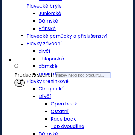
Plavecké brýle
Juniorské
Dámské
Pánské
Plavecké pomůcky a příslušenství
Plavky závodní
dívčí
chlapecké
dámské
pánské
Products search
Plavky tréninkové
Chlapecké
Dívčí
Open back
Ostatní
Race back
Top dvoudílné
Dámské