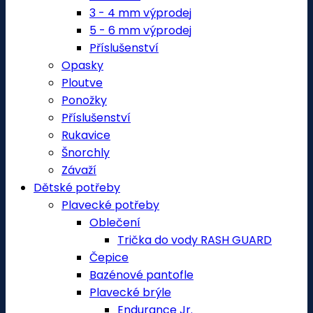
3 - 4 mm výprodej
5 - 6 mm výprodej
Příslušenství
Opasky
Ploutve
Ponožky
Příslušenství
Rukavice
Šnorchly
Závaží
Dětské potřeby
Plavecké potřeby
Oblečení
Trička do vody RASH GUARD
Čepice
Bazénové pantofle
Plavecké brýle
Endurance Jr.