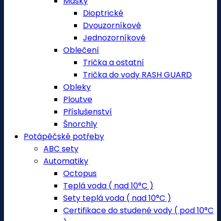
Masky
Dioptrické
Dvouzorníkové
Jednozorníkové
Oblečení
Trička a ostatní
Trička do vody RASH GUARD
Obleky
Ploutve
Příslušenství
Šnorchly
Potápěčské potřeby
ABC sety
Automatiky
Octopus
Teplá voda ( nad 10°C )
Sety teplá voda ( nad 10°C )
Certifikace do studené vody ( pod 10°C