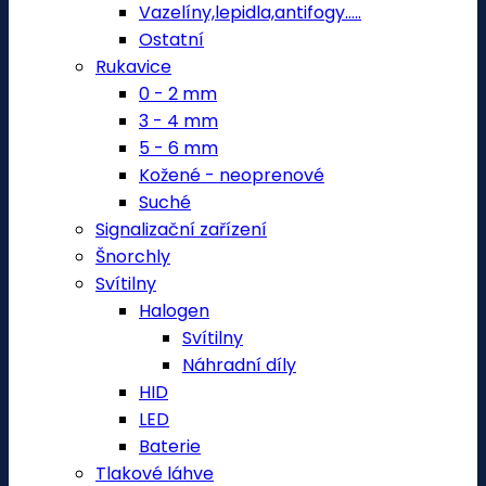
Vazelíny,lepidla,antifogy.....
Ostatní
Rukavice
0 - 2 mm
3 - 4 mm
5 - 6 mm
Kožené - neoprenové
Suché
Signalizační zařízení
Šnorchly
Svítilny
Halogen
Svítilny
Náhradní díly
HID
LED
Baterie
Tlakové láhve