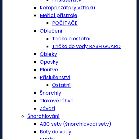
Kompenzátory vztlaku
Měřící přístroje
POČÍTAČE
Oblečení
Trička a ostatní
Trička do vody RASH GUARD
Obleky
Opasky
Ploutve
Příslušenství
Ostatní
Šnorchly
Tlakové láhve
Závaží
Šnorchlování
ABC sety (šnorchlovací sety)
Boty do vody