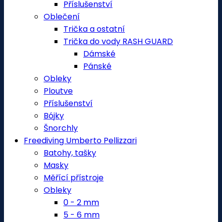
Příslušenství
Oblečení
Trička a ostatní
Trička do vody RASH GUARD
Dámské
Pánské
Obleky
Ploutve
Příslušenství
Bójky
Šnorchly
Freediving Umberto Pellizzari
Batohy, tašky
Masky
Měřící přístroje
Obleky
0 - 2 mm
5 - 6 mm