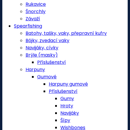
Rukavice
Šnorchly
Závaží
Spearfishing
Batohy, tašky, vaky, přepravní kufry
Bójky, zvedací vaky
Navijáky, cívky
Brýle (masky)
Příslušenství
Harpuny
Gumové
Harpuny gumové
Příslušenství
Gumy
Hroty
Navijáky
Šípy
Wishbones