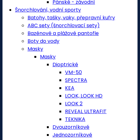
Pánské - závodní
Šnorchlování, vodní sporty
Batohy, tašky, vaky, přepravní kufry
ABC sety (šnorchlovací sety)
Bazénové a plážové pantofle
Boty do vody
Masky
Masky
Dioptrické
VM-50
SPECTRA
KEA
LOOK, LOOK HD
LOOK 2
REVEAL ULTRAFIT
TEKNIKA
Dvouzorníkové
Jednozorníkové