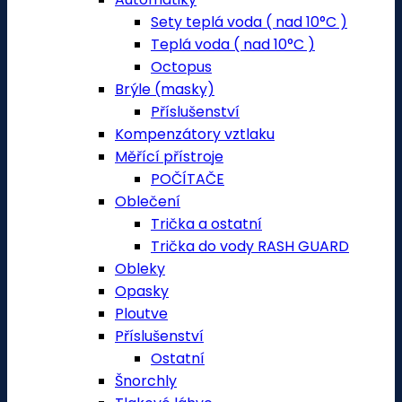
Sety teplá voda ( nad 10°C )
Teplá voda ( nad 10°C )
Octopus
Brýle (masky)
Příslušenství
Kompenzátory vztlaku
Měřící přístroje
POČÍTAČE
Oblečení
Trička a ostatní
Trička do vody RASH GUARD
Obleky
Opasky
Ploutve
Příslušenství
Ostatní
Šnorchly