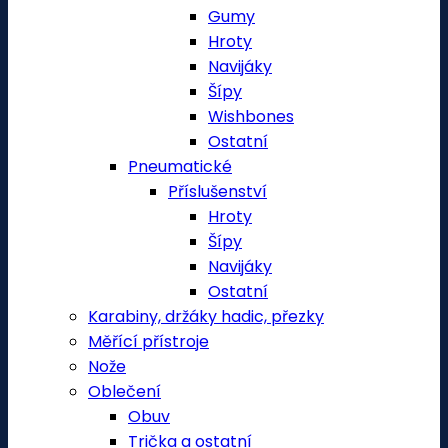
Gumy
Hroty
Navijáky
Šípy
Wishbones
Ostatní
Pneumatické
Příslušenství
Hroty
Šípy
Navijáky
Ostatní
Karabiny, držáky hadic, přezky
Měřící přístroje
Nože
Oblečení
Obuv
Trička a ostatní