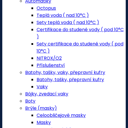
Automatiky
Octopus
Teplá voda ( nad 10°C )
Sety teplá voda ( nad 10°C )
Certifikace do studené vody ( pod 10°C
)
Sety certifikace do studené vody ( pod
10°C )
NITROX/O2
Příslušenství
Batohy, tašky, vaky, přepravní kufry
Batohy, tašky, přepravní kufry
Vaky
Bójky, zvedací vaky
Boty
Brýle (masky)
Celoobličejové masky
Masky