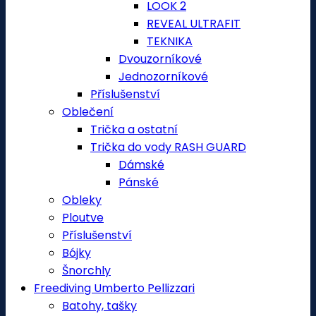
LOOK 2
REVEAL ULTRAFIT
TEKNIKA
Dvouzorníkové
Jednozorníkové
Příslušenství
Oblečení
Trička a ostatní
Trička do vody RASH GUARD
Dámské
Pánské
Obleky
Ploutve
Příslušenství
Bójky
Šnorchly
Freediving Umberto Pellizzari
Batohy, tašky