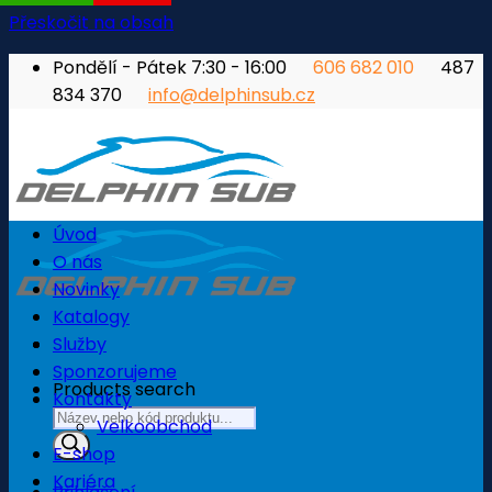
Přeskočit na obsah
Pondělí - Pátek 7:30 - 16:00
606 682 010
487
834 370
info@delphinsub.cz
Úvod
O nás
Novinky
Katalogy
Služby
Sponzorujeme
Products search
Kontakty
Velkoobchod
E-shop
Kariéra