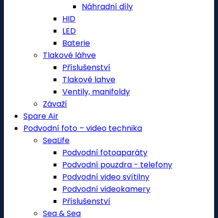
Náhradní díly
HID
LED
Baterie
Tlakové láhve
Příslušenství
Tlakové lahve
Ventily, manifoldy
Závaží
Spare Air
Podvodní foto – video technika
SeaLife
Podvodní fotoaparáty
Podvodní pouzdra - telefony
Podvodní video svítilny
Podvodní videokamery
Příslušenství
Sea & Sea