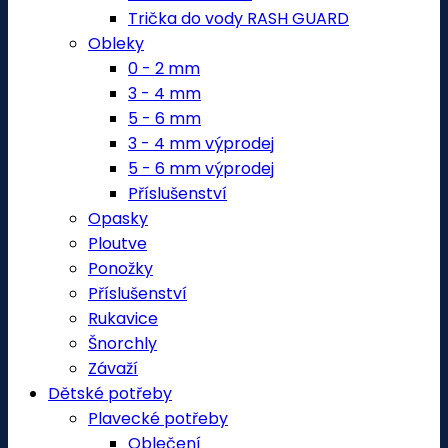
Trička do vody RASH GUARD
Obleky
0 - 2 mm
3 - 4 mm
5 - 6 mm
3 - 4 mm výprodej
5 - 6 mm výprodej
Příslušenství
Opasky
Ploutve
Ponožky
Příslušenství
Rukavice
Šnorchly
Závaží
Dětské potřeby
Plavecké potřeby
Oblečení