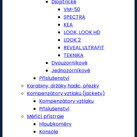
Dioptrické
VM-50
SPECTRA
KEA
LOOK, LOOK HD
LOOK 2
REVEAL ULTRAFIT
TEKNIKA
Dvouzorníkové
Jednozorníkové
Příslušenství
Karabiny, držáky hadic, přezky
Kompenzátory vztlaku (jackety)
Kompenzátory vztlaku
Příslušenství
Měřící přístroje
Hloubkoměry
Konsole