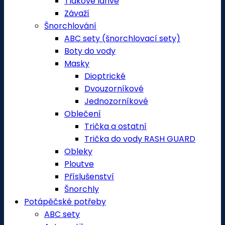
Tlakové láhve
Závaží
Šnorchlování
ABC sety (šnorchlovací sety)
Boty do vody
Masky
Dioptrické
Dvouzorníkové
Jednozorníkové
Oblečení
Trička a ostatní
Trička do vody RASH GUARD
Obleky
Ploutve
Příslušenství
Šnorchly
Potápěčské potřeby
ABC sety