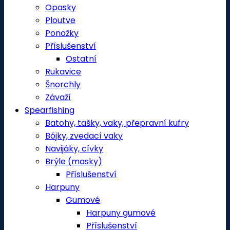
Opasky
Ploutve
Ponožky
Příslušenství
Ostatní
Rukavice
Šnorchly
Závaží
Spearfishing
Batohy, tašky, vaky, přepravní kufry
Bójky, zvedací vaky
Navijáky, cívky
Brýle (masky)
Příslušenství
Harpuny
Gumové
Harpuny gumové
Příslušenství