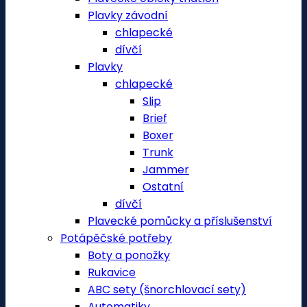
Plavky závodní
chlapecké
dívčí
Plavky
chlapecké
Slip
Brief
Boxer
Trunk
Jammer
Ostatní
dívčí
Plavecké pomůcky a příslušenství
Potápěčské potřeby
Boty a ponožky
Rukavice
ABC sety (šnorchlovací sety)
Automatiky