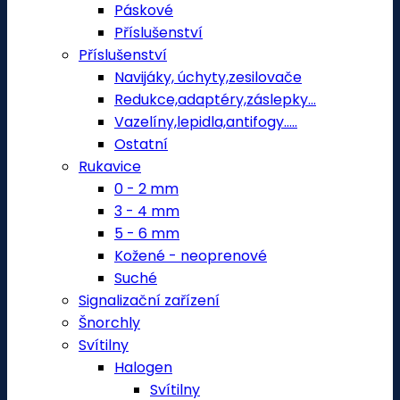
Páskové
Příslušenství
Příslušenství
Navijáky, úchyty,zesilovače
Redukce,adaptéry,záslepky...
Vazelíny,lepidla,antifogy.....
Ostatní
Rukavice
0 - 2 mm
3 - 4 mm
5 - 6 mm
Kožené - neoprenové
Suché
Signalizační zařízení
Šnorchly
Svítilny
Halogen
Svítilny