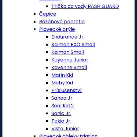
Trička do vody RASH GUARD
Čepice
Bazénové pantofle
Plavecké brýle
Endurance Jr.
Kaiman EXO Small
Kaiman Small
Kayenne Junior
Kayenne Small
Marin Kid
Moby Kid
Příslušenství
Sanaa Jr.
Seal Kid 2
Sonic Jr.
Tokio Jr.
Vista Junior
Plavecké obleky triatlon