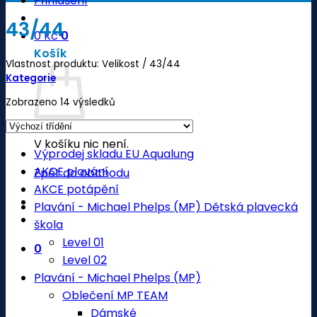
Přihlášení
43/44
0
Kč
0
Košík
Vlastnost produktu: Velikost
/
43/44
Kategorie
Zobrazeno 14 výsledků
V košíku nic není.
Výprodej skladu EU Aqualung
AKCE plavání
Zpět do obchodu
AKCE potápění
Plavání - Michael Phelps (MP) Dětská plavecká
škola
Level 01
0
Level 02
Plavání - Michael Phelps (MP)
Oblečení MP TEAM
Dámské