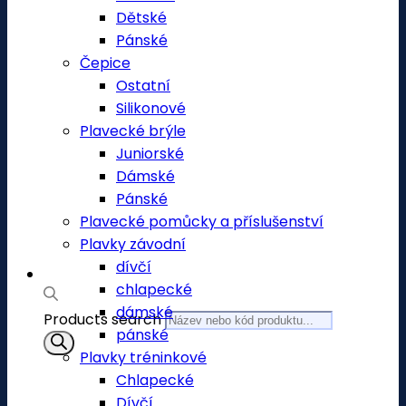
Dětské
Pánské
Čepice
Ostatní
Silikonové
Plavecké brýle
Juniorské
Dámské
Pánské
Plavecké pomůcky a příslušenství
Plavky závodní
dívčí
chlapecké
dámské
Products search
pánské
Plavky tréninkové
Chlapecké
Dívčí