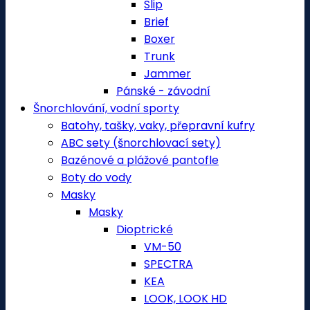
Slip
Brief
Boxer
Trunk
Jammer
Pánské - závodní
Šnorchlování, vodní sporty
Batohy, tašky, vaky, přepravní kufry
ABC sety (šnorchlovací sety)
Bazénové a plážové pantofle
Boty do vody
Masky
Masky
Dioptrické
VM-50
SPECTRA
KEA
LOOK, LOOK HD