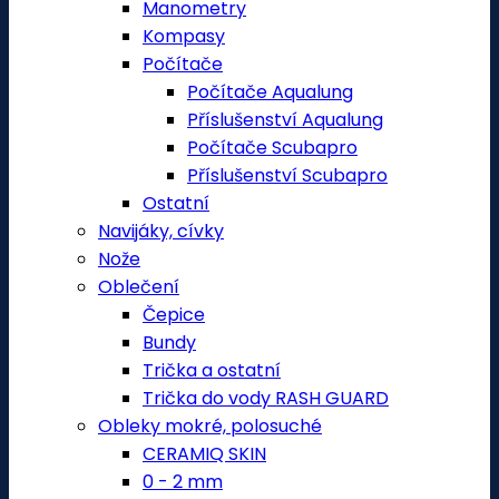
Manometry
Kompasy
Počítače
Počítače Aqualung
Příslušenství Aqualung
Počítače Scubapro
Příslušenství Scubapro
Ostatní
Navijáky, cívky
Nože
Oblečení
Čepice
Bundy
Trička a ostatní
Trička do vody RASH GUARD
Obleky mokré, polosuché
CERAMIQ SKIN
0 - 2 mm