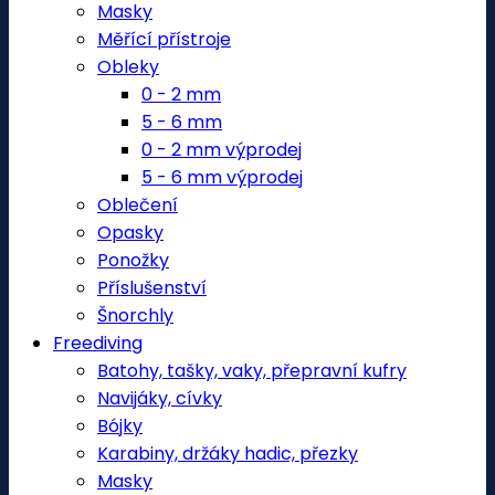
Masky
Měřící přístroje
Obleky
0 - 2 mm
5 - 6 mm
0 - 2 mm výprodej
5 - 6 mm výprodej
Oblečení
Opasky
Ponožky
Příslušenství
Šnorchly
Freediving
Batohy, tašky, vaky, přepravní kufry
Navijáky, cívky
Bójky
Karabiny, držáky hadic, přezky
Masky