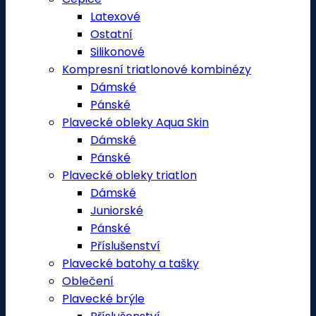
Latexové
Ostatní
Silikonové
Kompresní triatlonové kombinézy
Dámské
Pánské
Plavecké obleky Aqua Skin
Dámské
Pánské
Plavecké obleky triatlon
Dámské
Juniorské
Pánské
Příslušenství
Plavecké batohy a tašky
Oblečení
Plavecké brýle