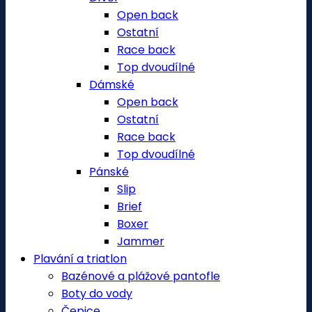
Open back
Ostatní
Race back
Top dvoudílné
Dámské
Open back
Ostatní
Race back
Top dvoudílné
Pánské
Slip
Brief
Boxer
Jammer
Plavání a triatlon
Bazénové a plážové pantofle
Boty do vody
Čepice