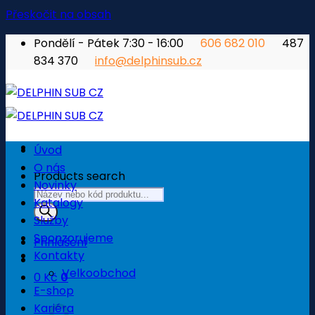
Přeskočit na obsah
Pondělí - Pátek 7:30 - 16:00
606 682 010
487
834 370
info@delphinsub.cz
Úvod
O nás
Products search
Novinky
Katalogy
Služby
Sponzorujeme
Přihlášení
Kontakty
Velkoobchod
0
Kč
0
E-shop
Košík
Kariéra