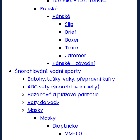
Dámské - těhotenské
Pánské
Pánské
Slip
Brief
Boxer
Trunk
Jammer
Pánské - závodní
Šnorchlování, vodní sporty
Batohy, tašky, vaky, přepravní kufry
ABC sety (šnorchlovací sety)
Bazénové a plážové pantofle
Boty do vody
Masky
Masky
Dioptrické
VM-50