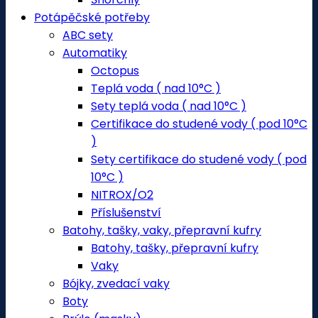
Potápěčské potřeby
ABC sety
Automatiky
Octopus
Teplá voda ( nad 10°C )
Sety teplá voda ( nad 10°C )
Certifikace do studené vody ( pod 10°C
)
Sety certifikace do studené vody ( pod
10°C )
NITROX/O2
Příslušenství
Batohy, tašky, vaky, přepravní kufry
Batohy, tašky, přepravní kufry
Vaky
Bójky, zvedací vaky
Boty