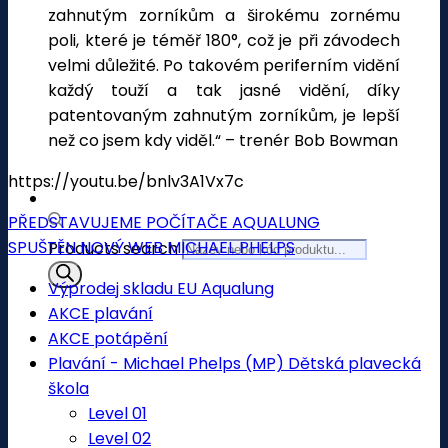
zahnutým zorníkům a širokému zornému
poli, které je téměř 180°, což je při závodech
velmi důležité. Po takovém periferním vidění
každý touží a tak jasné vidění, díky
patentovaným zahnutým zorníkům, je lepší
než co jsem kdy viděl.“ – trenér Bob Bowman
https://youtu.be/bnlv3A1Vx7c
PŘEDSTAVUJEME POČÍTAČE AQUALUNG
SPUŠTĚN NOVÝ WEB MICHAEL PHELPS
Products search
Výprodej skladu EU Aqualung
AKCE plavání
AKCE potápění
Plavání - Michael Phelps (MP) Dětská plavecká
škola
Level 01
Level 02