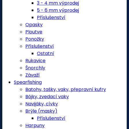
3 - 4 mm výprodej
5 - 6 mm výprodej
Příslušenství
Opasky
Ploutve
Ponožky
Příslušenství
Ostatní
Rukavice
Šnorchly
Závaží
Spearfishing
Batohy, tašky, vaky, přepravní kufry
Bójky, zvedací vaky
Navijáky, cívky
Brýle (masky)
Příslušenství
Harpuny