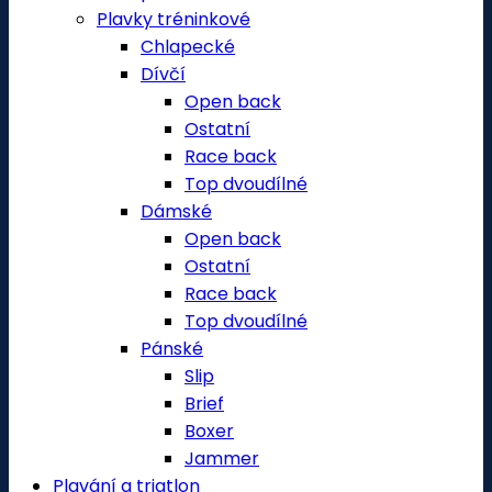
Plavky tréninkové
Chlapecké
Dívčí
Open back
Ostatní
Race back
Top dvoudílné
Dámské
Open back
Ostatní
Race back
Top dvoudílné
Pánské
Slip
Brief
Boxer
Jammer
Plavání a triatlon