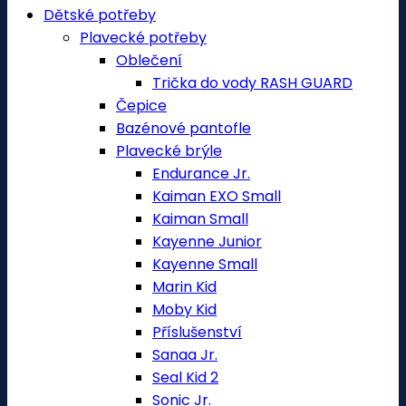
Dětské potřeby
Plavecké potřeby
Oblečení
Trička do vody RASH GUARD
Čepice
Bazénové pantofle
Plavecké brýle
Endurance Jr.
Kaiman EXO Small
Kaiman Small
Kayenne Junior
Kayenne Small
Marin Kid
Moby Kid
Příslušenství
Sanaa Jr.
Seal Kid 2
Sonic Jr.