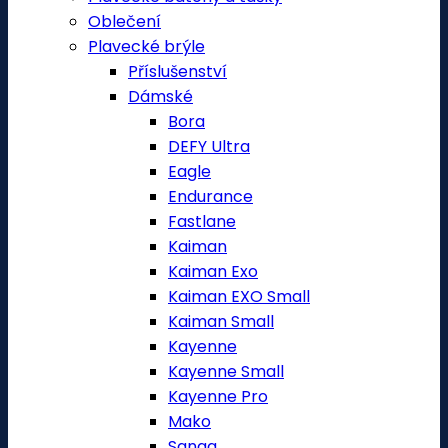
Oblečení
Plavecké brýle
Příslušenství
Dámské
Bora
DEFY Ultra
Eagle
Endurance
Fastlane
Kaiman
Kaiman Exo
Kaiman EXO Small
Kaiman Small
Kayenne
Kayenne Small
Kayenne Pro
Mako
Sanaa