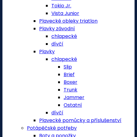
Tokio Jr.
Vista Junior
Plavecké obleky triatlon
Plavky závodní
chlapecké
dívčí
Plavky
chlapecké
Slip
Brief
Boxer
Trunk
Jammer
Ostatní
dívčí
Plavecké pomůcky a příslušenství
Potápěčské potřeby
Boty a ponožky