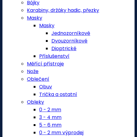
Bójky
Karabiny, držáky hadic, přezky
Masky
Masky
Jednozorníkové
Dvouzorníkové
Dioptrické
Příslušenství
Měřící přístroje
Nože
Oblečení
Obuv
Trička a ostatní
Obleky
0 - 2 mm
3 - 4 mm
5 - 6 mm
0 - 2 mm výprodej