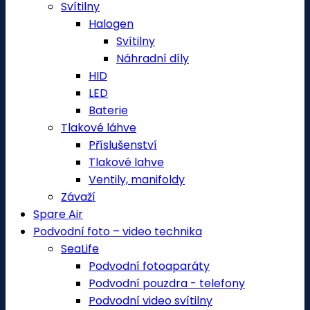
Svítilny
Halogen
Svítilny
Náhradní díly
HID
LED
Baterie
Tlakové láhve
Příslušenství
Tlakové lahve
Ventily, manifoldy
Závaží
Spare Air
Podvodní foto – video technika
SeaLife
Podvodní fotoaparáty
Podvodní pouzdra - telefony
Podvodní video svítilny