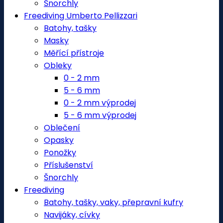
Šnorchly
Freediving Umberto Pellizzari
Batohy, tašky
Masky
Měřící přístroje
Obleky
0 - 2 mm
5 - 6 mm
0 - 2 mm výprodej
5 - 6 mm výprodej
Oblečení
Opasky
Ponožky
Příslušenství
Šnorchly
Freediving
Batohy, tašky, vaky, přepravní kufry
Navijáky, cívky