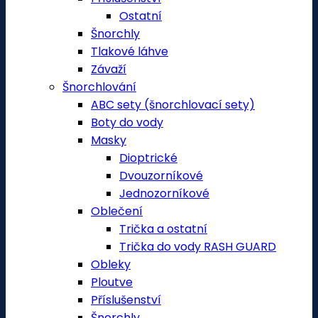
Ostatní
Šnorchly
Tlakové láhve
Závaží
Šnorchlování
ABC sety (šnorchlovací sety)
Boty do vody
Masky
Dioptrické
Dvouzorníkové
Jednozorníkové
Oblečení
Trička a ostatní
Trička do vody RASH GUARD
Obleky
Ploutve
Příslušenství
Šnorchly