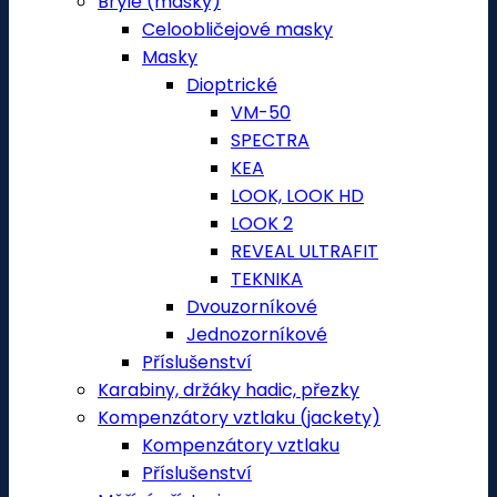
Brýle (masky)
Celoobličejové masky
Masky
Dioptrické
VM-50
SPECTRA
KEA
LOOK, LOOK HD
LOOK 2
REVEAL ULTRAFIT
TEKNIKA
Dvouzorníkové
Jednozorníkové
Příslušenství
Karabiny, držáky hadic, přezky
Kompenzátory vztlaku (jackety)
Kompenzátory vztlaku
Příslušenství