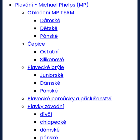
Plavání - Michael Phelps (MP)
Oblečení MP TEAM
Dámské
Dětské
Pánské
Čepice
Ostatní
Silikonové
Plavecké brýle
Juniorské
Dámské
Pánské
Plavecké pomůcky a příslušenství
Plavky závodní
dívčí
chlapecké
dámské
pánské