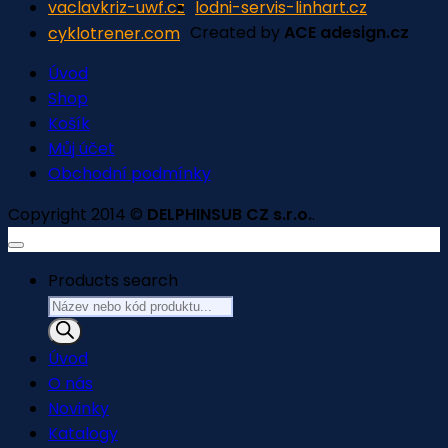
vaclavkriz-uwf.cz
lodni-servis-linhart.cz
Created by
ACE adesign.cz
cyklotrener.com
Úvod
Shop
Košík
Můj účet
Obchodní podmínky
Copyright 2014 ©
DELPHINSUB CZ s.r.o.
.
Products search
Úvod
O nás
Novinky
Katalogy