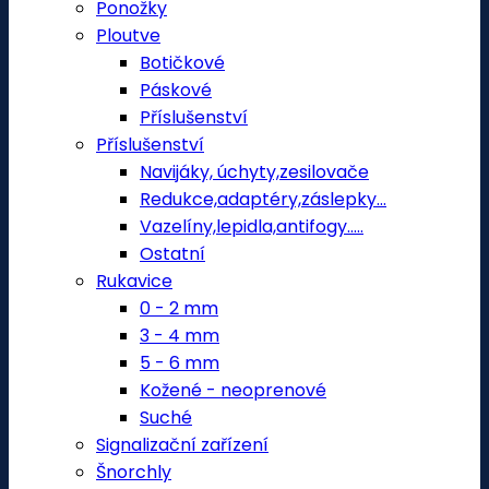
Ponožky
Ploutve
Botičkové
Páskové
Příslušenství
Příslušenství
Navijáky, úchyty,zesilovače
Redukce,adaptéry,záslepky...
Vazelíny,lepidla,antifogy.....
Ostatní
Rukavice
0 - 2 mm
3 - 4 mm
5 - 6 mm
Kožené - neoprenové
Suché
Signalizační zařízení
Šnorchly