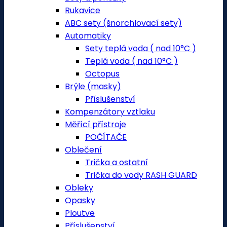
Rukavice
ABC sety (šnorchlovací sety)
Automatiky
Sety teplá voda ( nad 10°C )
Teplá voda ( nad 10°C )
Octopus
Brýle (masky)
Příslušenství
Kompenzátory vztlaku
Měřící přístroje
POČÍTAČE
Oblečení
Trička a ostatní
Trička do vody RASH GUARD
Obleky
Opasky
Ploutve
Příslušenství