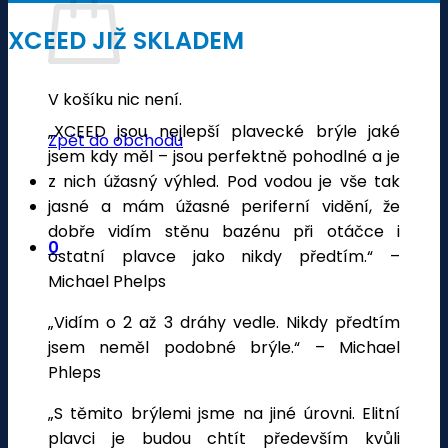
XCEED JIŽ SKLADEM
V košíku nic není.
„XCEED jsou nejlepší plavecké brýle jaké
Zpět do obchodu
jsem kdy měl – jsou perfektně pohodlné a je
z nich úžasný výhled. Pod vodou je vše tak
jasné a mám úžasné periferní vidění, že
dobře vidím stěnu bazénu při otáčce i
0
ostatní plavce jako nikdy předtím.“ –
Michael Phelps
„Vidím o 2 až 3 dráhy vedle. Nikdy předtím
jsem neměl podobné brýle.“ – Michael
Phleps
„S těmito brýlemi jsme na jiné úrovni. Elitní
plavci je budou chtít především kvůli