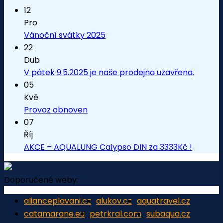
12
Pro
Vánoční svátky 2025
22
Dub
V pátek 9.5.2025 je naše prodejna uzavřena.
05
Kvě
Provoz obnoven
07
Říj
AKCE – AQUALUNG Calypso DIN za 3333Kč !
Doporučené weby:
alianceplavani.cz
alukov.cz
aquatravel.cz
catamarane.eu
petrkral.com
subaqua.cz