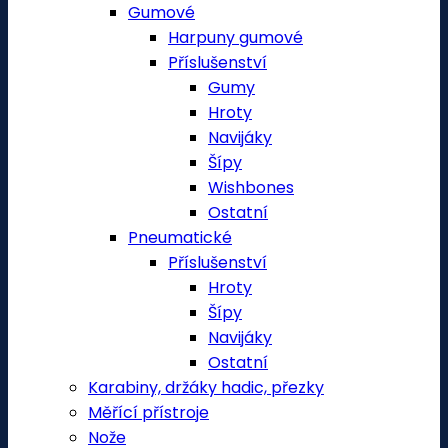
Gumové
Harpuny gumové
Příslušenství
Gumy
Hroty
Navijáky
Šípy
Wishbones
Ostatní
Pneumatické
Příslušenství
Hroty
Šípy
Navijáky
Ostatní
Karabiny, držáky hadic, přezky
Měřící přístroje
Nože