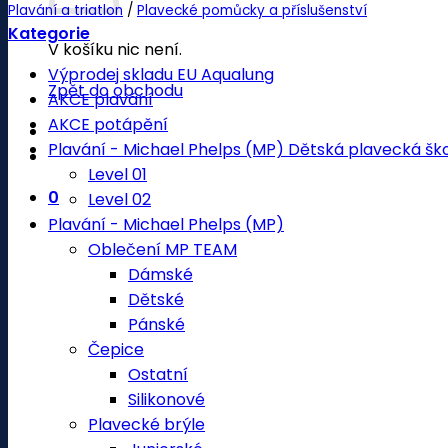
Plavání a triatlon
/
Plavecké pomůcky a příslušenství
Kategorie
V košíku nic není.
Výprodej skladu EU Aqualung
Zpět do obchodu
AKCE plavání
AKCE potápění
Plavání - Michael Phelps (MP) Dětská plavecká šk
Level 01
0
Level 02
Plavání - Michael Phelps (MP)
Oblečení MP TEAM
Dámské
Dětské
Pánské
Čepice
Ostatní
Silikonové
Plavecké brýle