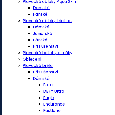
Plavecké obleky Aqua Skin
Dámské
Pánské
Plavecké obleky triatlon
Dámské
Juniorské
Pánské
Příslušenství
Plavecké batohy a tašky
Oblečení
Plavecké brýle
Příslušenství
Dámské
Bora
DEFY Ultra
Eagle
Endurance
Fastlane