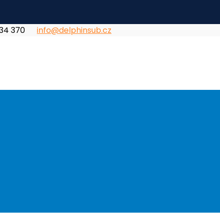
834 370
info@delphinsub.cz