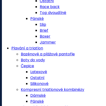
Ostatní
Race back
Top dvoudílné
Pánské
Slip
Brief
Boxer
Jammer
Plavání a triatlon
Bazénové a plážové pantofle
Boty do vody
Čepice
Latexové
Ostatní
Silikonové
Kompresní triatlonové kombinézy
Dámské
Pánské