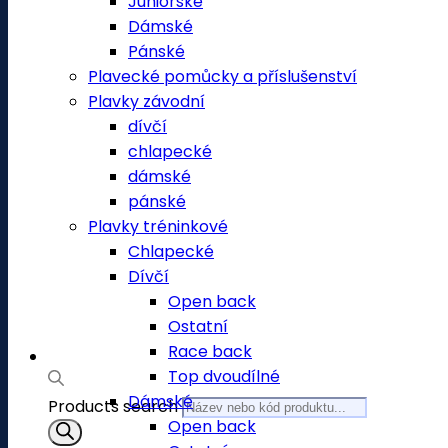
Juniorské
Dámské
Pánské
Plavecké pomůcky a příslušenství
Plavky závodní
dívčí
chlapecké
dámské
pánské
Plavky tréninkové
Chlapecké
Dívčí
Open back
Ostatní
Race back
Top dvoudílné
Dámské
Products search
Open back