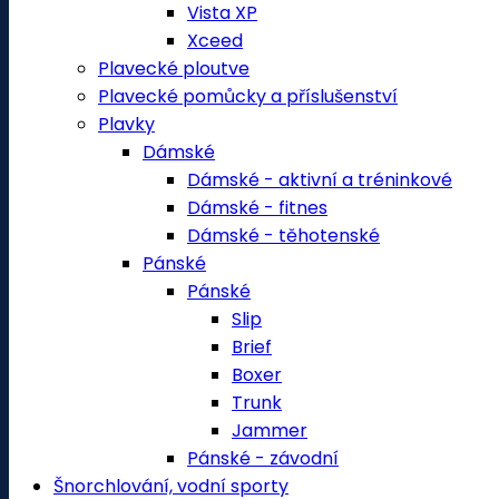
Vista XP
Xceed
Plavecké ploutve
Plavecké pomůcky a příslušenství
Plavky
Dámské
Dámské - aktivní a tréninkové
Dámské - fitnes
Dámské - těhotenské
Pánské
Pánské
Slip
Brief
Boxer
Trunk
Jammer
Pánské - závodní
Šnorchlování, vodní sporty