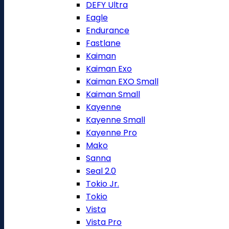
DEFY Ultra
Eagle
Endurance
Fastlane
Kaiman
Kaiman Exo
Kaiman EXO Small
Kaiman Small
Kayenne
Kayenne Small
Kayenne Pro
Mako
Sanna
Seal 2.0
Tokio Jr.
Tokio
Vista
Vista Pro