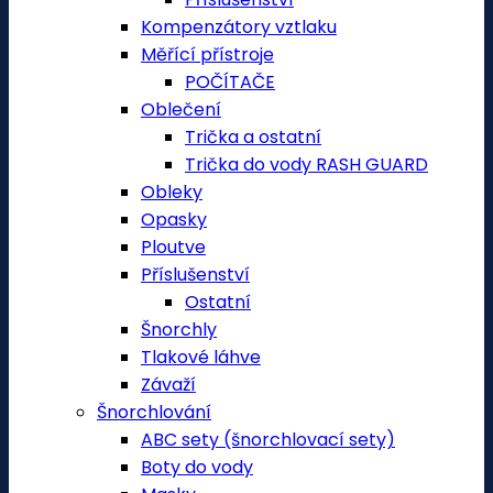
Kompenzátory vztlaku
Měřící přístroje
POČÍTAČE
Oblečení
Trička a ostatní
Trička do vody RASH GUARD
Obleky
Opasky
Ploutve
Příslušenství
Ostatní
Šnorchly
Tlakové láhve
Závaží
Šnorchlování
ABC sety (šnorchlovací sety)
Boty do vody