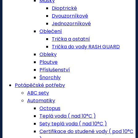
Masky
Dioptrické
Dvouzorníkové
Jednozorníkové
Oblečení
Trička a ostatní
Trička do vody RASH GUARD
Obleky
Ploutve
Příslušenství
Šnorchly
Potápěčské potřeby
ABC sety
Automatiky
Octopus
Teplá voda ( nad 10°C )
Sety teplá voda ( nad 10°C )
Certifikace do studené vody ( pod 10°C