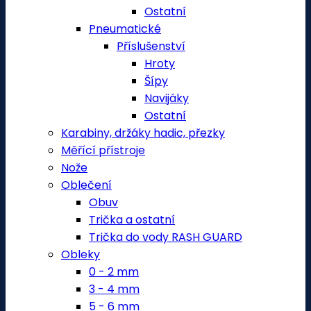
Ostatní
Pneumatické
Příslušenství
Hroty
Šípy
Navijáky
Ostatní
Karabiny, držáky hadic, přezky
Měřící přístroje
Nože
Oblečení
Obuv
Trička a ostatní
Trička do vody RASH GUARD
Obleky
0 - 2 mm
3 - 4 mm
5 - 6 mm