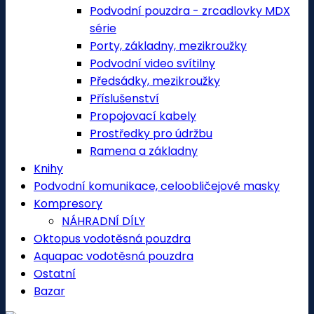
Podvodní pouzdra - zrcadlovky MDX
série
Porty, základny, mezikroužky
Podvodní video svítilny
Předsádky, mezikroužky
Příslušenství
Propojovací kabely
Prostředky pro údržbu
Ramena a základny
Knihy
Podvodní komunikace, celoobličejové masky
Kompresory
NÁHRADNÍ DÍLY
Oktopus vodotěsná pouzdra
Aquapac vodotěsná pouzdra
Ostatní
Bazar