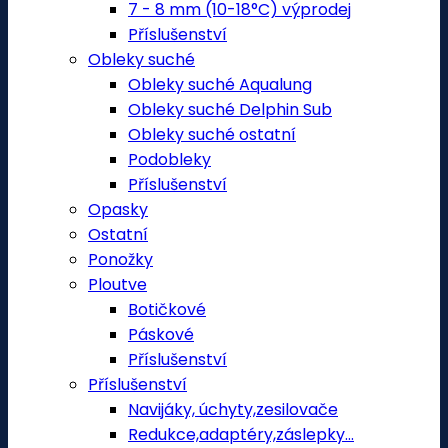
7 - 8 mm (10-18°C) výprodej
Příslušenství
Obleky suché
Obleky suché Aqualung
Obleky suché Delphin Sub
Obleky suché ostatní
Podobleky
Příslušenství
Opasky
Ostatní
Ponožky
Ploutve
Botičkové
Páskové
Příslušenství
Příslušenství
Navijáky, úchyty,zesilovače
Redukce,adaptéry,záslepky...