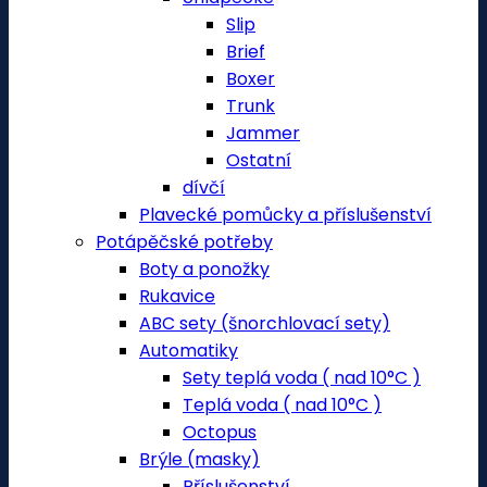
Slip
Brief
Boxer
Trunk
Jammer
Ostatní
dívčí
Plavecké pomůcky a příslušenství
Potápěčské potřeby
Boty a ponožky
Rukavice
ABC sety (šnorchlovací sety)
Automatiky
Sety teplá voda ( nad 10°C )
Teplá voda ( nad 10°C )
Octopus
Brýle (masky)
Příslušenství