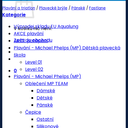
Plavání a triatlon
/
Plavecké brýle
/
Pánské
/
Fastlane
Kategorie
Výprodej skladu EU Aqualung
V košíku nic není.
AKCE plavání
Zpět do obchodu
AKCE potápění
Plavání - Michael Phelps (MP) Dětská plavecká
škola
Level 01
Level 02
0
Plavání - Michael Phelps (MP)
Oblečení MP TEAM
Dámské
Dětské
Pánské
Čepice
Ostatní
Silikonové