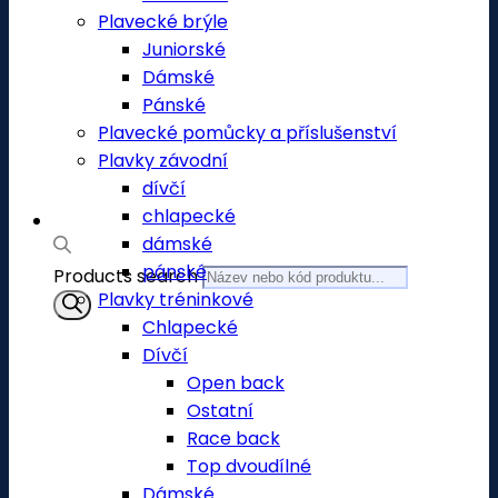
Plavecké brýle
Juniorské
Dámské
Pánské
Plavecké pomůcky a příslušenství
Plavky závodní
dívčí
chlapecké
dámské
pánské
Products search
Plavky tréninkové
Chlapecké
Dívčí
Open back
Ostatní
Race back
Top dvoudílné
Dámské