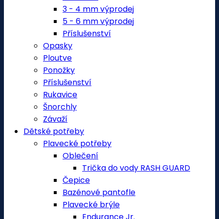
3 - 4 mm výprodej
5 - 6 mm výprodej
Příslušenství
Opasky
Ploutve
Ponožky
Příslušenství
Rukavice
Šnorchly
Závaží
Dětské potřeby
Plavecké potřeby
Oblečení
Trička do vody RASH GUARD
Čepice
Bazénové pantofle
Plavecké brýle
Endurance Jr.