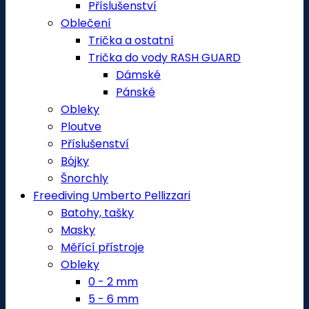
Příslušenství
Oblečení
Trička a ostatní
Trička do vody RASH GUARD
Dámské
Pánské
Obleky
Ploutve
Příslušenství
Bójky
Šnorchly
Freediving Umberto Pellizzari
Batohy, tašky
Masky
Měřící přístroje
Obleky
0 - 2 mm
5 - 6 mm