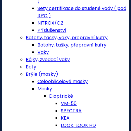
)
Sety certifikace do studené vody ( pod
10°C )
NITROX/O2
Příslušenství
Batohy, tašky, vaky, přepravní kufry
Batohy, tašky, přepravní kufry
Vaky
Bójky, zvedací vaky
Boty
Brýle (masky)
Celoobličejové masky
Masky
Dioptrické
VM-50
SPECTRA
KEA
LOOK, LOOK HD