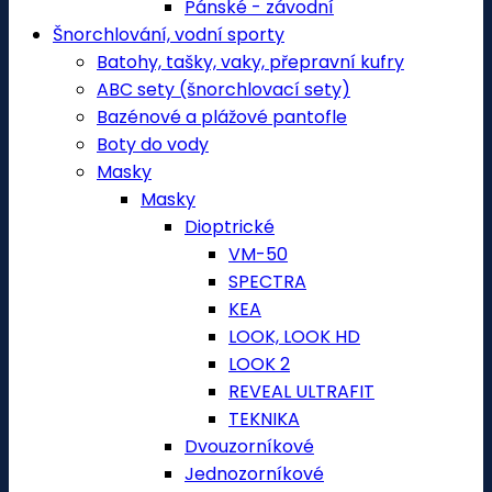
Pánské - závodní
Šnorchlování, vodní sporty
Batohy, tašky, vaky, přepravní kufry
ABC sety (šnorchlovací sety)
Bazénové a plážové pantofle
Boty do vody
Masky
Masky
Dioptrické
VM-50
SPECTRA
KEA
LOOK, LOOK HD
LOOK 2
REVEAL ULTRAFIT
TEKNIKA
Dvouzorníkové
Jednozorníkové