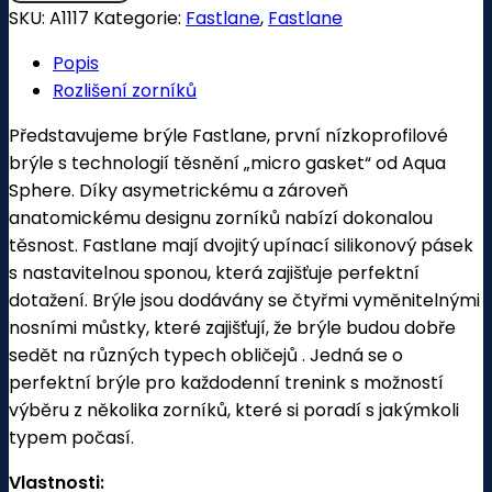
SKU:
A1117
Kategorie:
Fastlane
,
Fastlane
Popis
Rozlišení zorníků
Představujeme brýle Fastlane, první nízkoprofilové
brýle s technologií těsnění „micro gasket“ od Aqua
Sphere. Díky asymetrickému a zároveň
anatomickému designu zorníků nabízí dokonalou
těsnost. Fastlane mají dvojitý upínací silikonový pásek
s nastavitelnou sponou, která zajišťuje perfektní
dotažení. Brýle jsou dodávány se čtyřmi vyměnitelnými
nosními můstky, které zajišťují, že brýle budou dobře
sedět na různých typech obličejů . Jedná se o
perfektní brýle pro každodenní trenink s možností
výběru z několika zorníků, které si poradí s jakýmkoli
typem počasí.
Vlastnosti: