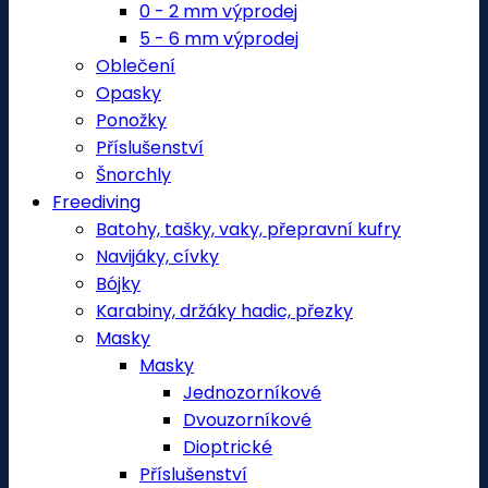
0 - 2 mm výprodej
5 - 6 mm výprodej
Oblečení
Opasky
Ponožky
Příslušenství
Šnorchly
Freediving
Batohy, tašky, vaky, přepravní kufry
Navijáky, cívky
Bójky
Karabiny, držáky hadic, přezky
Masky
Masky
Jednozorníkové
Dvouzorníkové
Dioptrické
Příslušenství