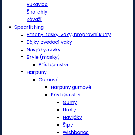
Rukavice
Šnorchly
Závaží
Spearfishing
Batohy, tašky, vaky, přepravní kufry
Bójky, zvedací vaky
Navijáky, cívky
Brýle (masky)
Příslušenství
Harpuny
Gumové
Harpuny gumové
Příslušenství
Gumy
Hroty
Navijáky
Šípy
Wishbones