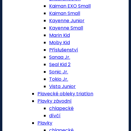
Kaiman EXO Small
Kaiman Small
Kayenne Junior
Kayenne Small
Marin Kid
Moby Kid
Příslušenství
Sanaa Jr.
Seal Kid 2
Sonic Jr.
Tokio Jr.
Vista Junior
Plavecké obleky triatlon
Plavky závodní
chlapecké
dívčí
Plavky
chlapecké