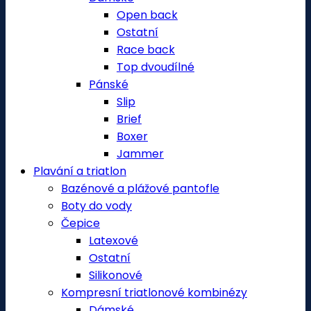
Open back
Ostatní
Race back
Top dvoudílné
Pánské
Slip
Brief
Boxer
Jammer
Plavání a triatlon
Bazénové a plážové pantofle
Boty do vody
Čepice
Latexové
Ostatní
Silikonové
Kompresní triatlonové kombinézy
Dámské