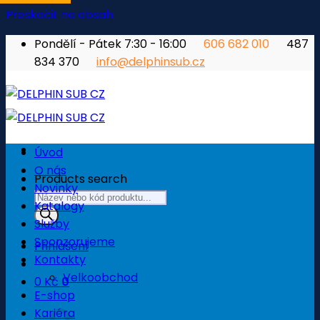
Přeskočit na obsah
Pondělí - Pátek 7:30 - 16:00
606 682 010
487
834 370
info@delphinsub.cz
Úvod
O nás
Products search
Novinky
Katalogy
Služby
Sponzorujeme
Přihlášení
Kontakty
Velkoobchod
0
Kč
0
E-shop
Košík
Kariéra