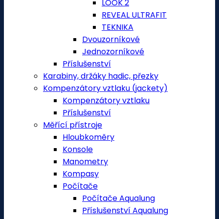
LOOK 2
REVEAL ULTRAFIT
TEKNIKA
Dvouzorníkové
Jednozorníkové
Příslušenství
Karabiny, držáky hadic, přezky
Kompenzátory vztlaku (jackety)
Kompenzátory vztlaku
Příslušenství
Měřící přístroje
Hloubkoměry
Konsole
Manometry
Kompasy
Počítače
Počítače Aqualung
Příslušenství Aqualung