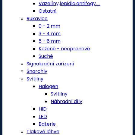
Vazelíny,lepidla,antifogy.....
Ostatní
Rukavice
0 - 2 mm
3 - 4 mm
5 - 6 mm
Kožené - neoprenové
Suché
Signalizační zařízení
Šnorchly
Svítilny
Halogen
Svítilny
Náhradní díly
HID
LED
Baterie
Tlakové láhve