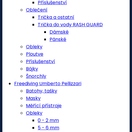
Příslušenství
Oblečení
Trička a ostatní
Trička do vody RASH GUARD
Dámské
Pánské
Obleky
Ploutve
Příslušenství
Bójky
Šnorchly
Freediving Umberto Pellizzari
Batohy, tašky
Masky
Měřící přístroje
Obleky
0 - 2 mm
5 - 6 mm