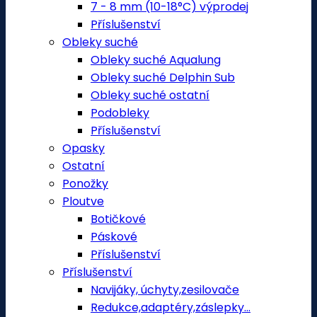
7 - 8 mm (10-18°C) výprodej
Příslušenství
Obleky suché
Obleky suché Aqualung
Obleky suché Delphin Sub
Obleky suché ostatní
Podobleky
Příslušenství
Opasky
Ostatní
Ponožky
Ploutve
Botičkové
Páskové
Příslušenství
Příslušenství
Navijáky, úchyty,zesilovače
Redukce,adaptéry,záslepky...