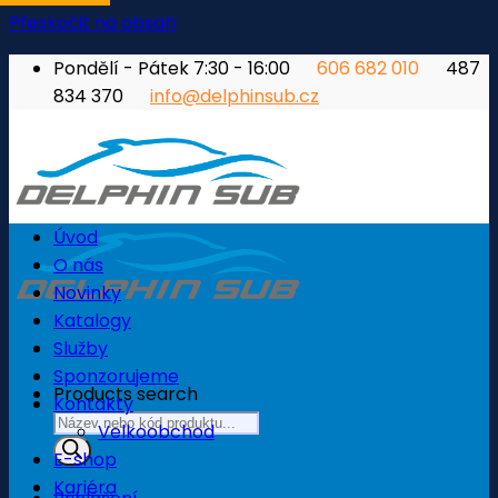
Přeskočit na obsah
Pondělí - Pátek 7:30 - 16:00
606 682 010
487
834 370
info@delphinsub.cz
Úvod
O nás
Novinky
Katalogy
Služby
Sponzorujeme
Products search
Kontakty
Velkoobchod
E-shop
Kariéra