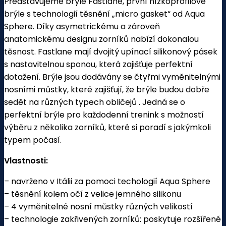
Představujeme brýle Fastlane, první nízkoprofilové
brýle s technologií těsnění „micro gasket“ od Aqua
Sphere. Díky asymetrickému a zároveň
anatomickému designu zorníků nabízí dokonalou
těsnost. Fastlane mají dvojitý upínací silikonový pásek
s nastavitelnou sponou, která zajišťuje perfektní
dotažení. Brýle jsou dodávány se čtyřmi vyměnitelnými
nosními můstky, které zajišťují, že brýle budou dobře
sedět na různých typech obličejů . Jedná se o
perfektní brýle pro každodenní trenink s možností
výběru z několika zorníků, které si poradí s jakýmkoli
typem počasí.
Vlastnosti:
– navrženo v Itálii za pomoci techologií Aqua Sphere
– těsnění kolem očí z velice jemného silikonu
– 4 vyměnitelné nosní můstky různých velikostí
– technologie zakřivených zorníků: poskytuje rozšířené