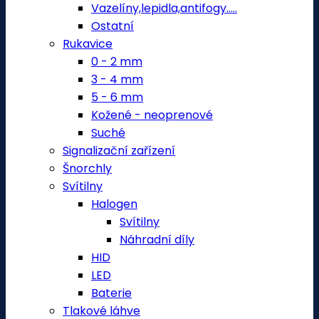
Vazelíny,lepidla,antifogy.....
Ostatní
Rukavice
0 - 2 mm
3 - 4 mm
5 - 6 mm
Kožené - neoprenové
Suché
Signalizační zařízení
Šnorchly
Svítilny
Halogen
Svítilny
Náhradní díly
HID
LED
Baterie
Tlakové láhve