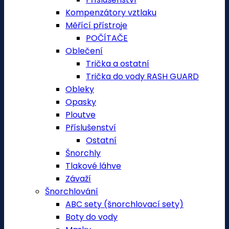
Kompenzátory vztlaku
Měřící přístroje
POČÍTAČE
Oblečení
Trička a ostatní
Trička do vody RASH GUARD
Obleky
Opasky
Ploutve
Příslušenství
Ostatní
Šnorchly
Tlakové láhve
Závaží
Šnorchlování
ABC sety (šnorchlovací sety)
Boty do vody