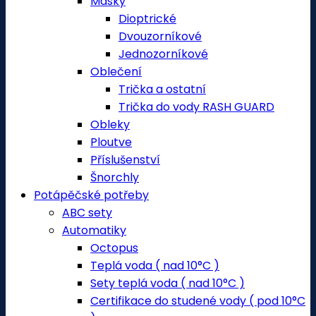
Masky
Dioptrické
Dvouzorníkové
Jednozorníkové
Oblečení
Trička a ostatní
Trička do vody RASH GUARD
Obleky
Ploutve
Příslušenství
Šnorchly
Potápěčské potřeby
ABC sety
Automatiky
Octopus
Teplá voda ( nad 10°C )
Sety teplá voda ( nad 10°C )
Certifikace do studené vody ( pod 10°C