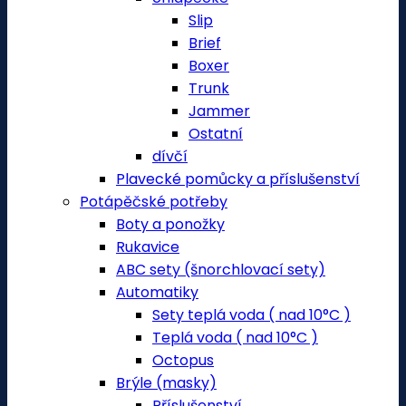
Slip
Brief
Boxer
Trunk
Jammer
Ostatní
dívčí
Plavecké pomůcky a příslušenství
Potápěčské potřeby
Boty a ponožky
Rukavice
ABC sety (šnorchlovací sety)
Automatiky
Sety teplá voda ( nad 10°C )
Teplá voda ( nad 10°C )
Octopus
Brýle (masky)
Příslušenství