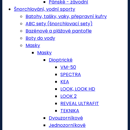
Pánské - závodní
Šnorchlování, vodní sporty
Batohy, tašky, vaky, přepravní kufry
ABC sety (šnorchlovací sety)
Bazénové a plážové pantofle
Boty do vody
Masky
Masky
Dioptrické
VM-50
SPECTRA
KEA
LOOK, LOOK HD
LOOK 2
REVEAL ULTRAFIT
TEKNIKA
Dvouzorníkové
Jednozorníkové