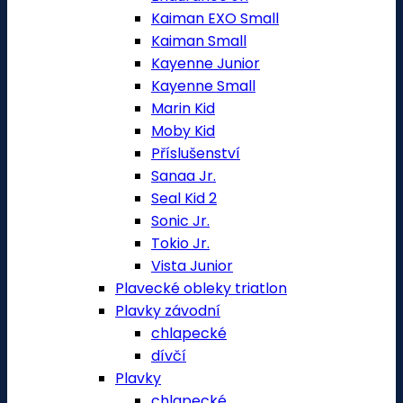
Kaiman EXO Small
Kaiman Small
Kayenne Junior
Kayenne Small
Marin Kid
Moby Kid
Příslušenství
Sanaa Jr.
Seal Kid 2
Sonic Jr.
Tokio Jr.
Vista Junior
Plavecké obleky triatlon
Plavky závodní
chlapecké
dívčí
Plavky
chlapecké