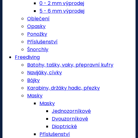
0 - 2 mm výprodej
5 - 6 mm výprodej
Oblečení
Opasky
Ponožky
Příslušenství
Šnorchly
Freediving
Batohy, tašky, vaky, přepravní kufry
Navijáky, cívky
Bójky
Karabiny, držáky hadic, přezky
Masky
Masky
Jednozorníkové
Dvouzorníkové
Dioptrické
Příslušenství