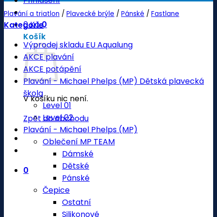
Přihlášení
Plavání a triatlon
/
Plavecké brýle
/
Pánské
/
Fastlane
0
Kč
0
Kategorie
Košík
Výprodej skladu EU Aqualung
AKCE plavání
AKCE potápění
Plavání - Michael Phelps (MP) Dětská plavecká
škola
V košíku nic není.
Level 01
Level 02
Zpět do obchodu
Plavání - Michael Phelps (MP)
Oblečení MP TEAM
Dámské
Dětské
0
Pánské
Čepice
Ostatní
Silikonové