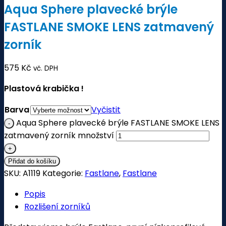
Aqua Sphere plavecké brýle
FASTLANE SMOKE LENS zatmavený
zorník
575
Kč
vč. DPH
Plastová krabička !
Barva
Vyčistit
Aqua Sphere plavecké brýle FASTLANE SMOKE LENS
zatmavený zorník množství
Přidat do košíku
SKU:
A1119
Kategorie:
Fastlane
,
Fastlane
Popis
Rozlišení zorníků