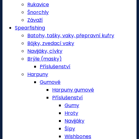
Rukavice
Šnorchly
Závaží
Spearfishing
Batohy, tašky, vaky, přepravní kufry
Bójky, zvedací vaky
Navijáky, cívky
Brýle (masky)
Příslušenství
Harpuny
Gumové
Harpuny gumové
Příslušenství
Gumy
Hroty
Navijáky
Šípy
Wishbones