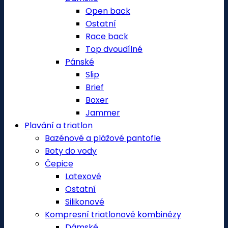
Open back
Ostatní
Race back
Top dvoudílné
Pánské
Slip
Brief
Boxer
Jammer
Plavání a triatlon
Bazénové a plážové pantofle
Boty do vody
Čepice
Latexové
Ostatní
Silikonové
Kompresní triatlonové kombinézy
Dámské