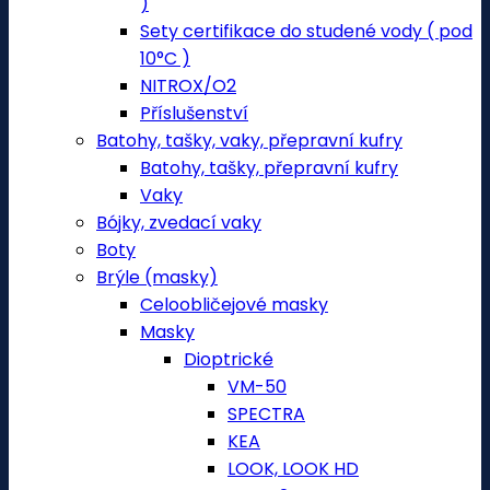
)
Sety certifikace do studené vody ( pod
10°C )
NITROX/O2
Příslušenství
Batohy, tašky, vaky, přepravní kufry
Batohy, tašky, přepravní kufry
Vaky
Bójky, zvedací vaky
Boty
Brýle (masky)
Celoobličejové masky
Masky
Dioptrické
VM-50
SPECTRA
KEA
LOOK, LOOK HD