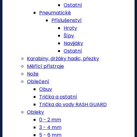
Ostatní
Pneumatické
Příslušenství
Hroty
Šípy
Navijáky
Ostatní
Karabiny, držáky hadic, přezky
Měřící přístroje
Nože
Oblečení
Obuv
Trička a ostatní
Trička do vody RASH GUARD
Obleky
0 - 2 mm
3 - 4 mm
5 - 6 mm