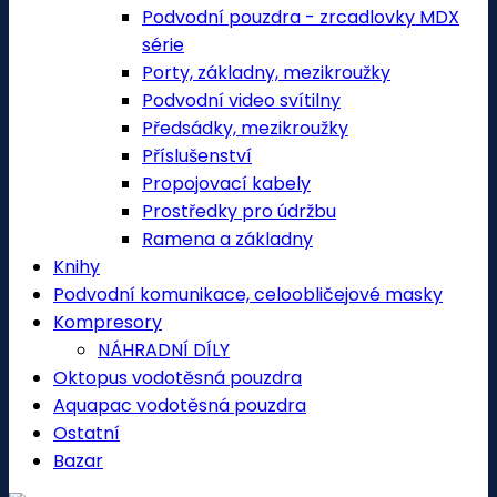
Podvodní pouzdra - zrcadlovky MDX
série
Porty, základny, mezikroužky
Podvodní video svítilny
Předsádky, mezikroužky
Příslušenství
Propojovací kabely
Prostředky pro údržbu
Ramena a základny
Knihy
Podvodní komunikace, celoobličejové masky
Kompresory
NÁHRADNÍ DÍLY
Oktopus vodotěsná pouzdra
Aquapac vodotěsná pouzdra
Ostatní
Bazar