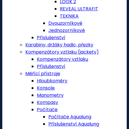
LOOK 2
REVEAL ULTRAFIT
TEKNIKA
Dvouzorníkové
Jednozorníkové
Příslušenství
Karabiny, držáky hadic, přezky
Kompenzátory vztlaku (jackety)
Kompenzátory vztlaku
Příslušenství
Měřící přístroje
Hloubkoměry
Konsole
Manometry
Kompasy
Počítače
Počítače Aqualung
Příslušenství Aqualung