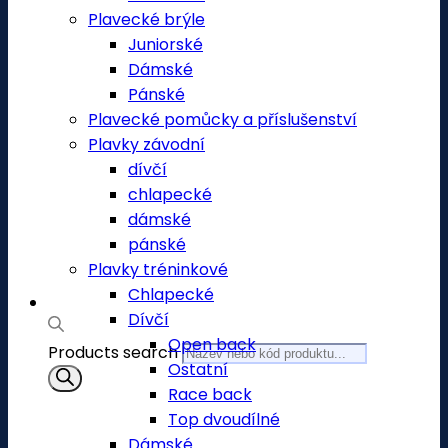
Plavecké brýle
Juniorské
Dámské
Pánské
Plavecké pomůcky a příslušenství
Plavky závodní
dívčí
chlapecké
dámské
pánské
Plavky tréninkové
Chlapecké
Dívčí
Open back
Products search
Ostatní
Race back
Top dvoudílné
Dámské