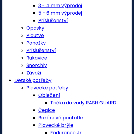
3 - 4 mm výprodej
5 - 6 mm výprodej
Příslušenství
Opasky
Ploutve
Ponožky
Příslušenství
Rukavice
Šnorchly
Závaží
Dětské potřeby
Plavecké potřeby
Oblečení
Trička do vody RASH GUARD
Čepice
Bazénové pantofle
Plavecké brýle
Endurance Jr.