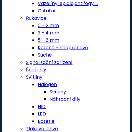
Vazelíny,lepidla,antifogy.....
Ostatní
Rukavice
0 - 2 mm
3 - 4 mm
5 - 6 mm
Kožené - neoprenové
Suché
Signalizační zařízení
Šnorchly
Svítilny
Halogen
Svítilny
Náhradní díly
HID
LED
Baterie
Tlakové láhve