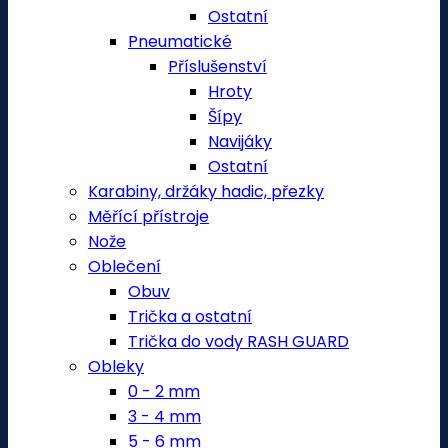
Ostatní
Pneumatické
Příslušenství
Hroty
Šípy
Navijáky
Ostatní
Karabiny, držáky hadic, přezky
Měřící přístroje
Nože
Oblečení
Obuv
Trička a ostatní
Trička do vody RASH GUARD
Obleky
0 - 2 mm
3 - 4 mm
5 - 6 mm