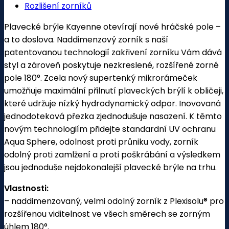
Rozlišení zorníků
Plavecké brýle Kayenne otevírají nové hráčské pole –
a to doslova. Naddimenzový zorník s naší
patentovanou technologií zakřivení zorníku Vám dává
styl a zároveň poskytuje nezkreslené, rozšířené zorné
pole 180°. Zcela nový supertenký mikrorámeček
umožňuje maximální přilnutí plaveckých brýlí k obličeji,
které udržuje nízký hydrodynamický odpor. Inovovaná
jednodoteková přezka zjednodušuje nasazení. K těmto
novým technologiím přidejte standardní UV ochranu
Aqua Sphere, odolnost proti průniku vody, zorník
odolný proti zamlžení a proti poškrábání a výsledkem
jsou jednoduše nejdokonalejší plavecké brýle na trhu.
Vlastnosti:
– naddimenzovaný, velmi odolný zorník z Plexisolu® pro
rozšířenou viditelnost ve všech směrech se zorným
úhlem 180°.