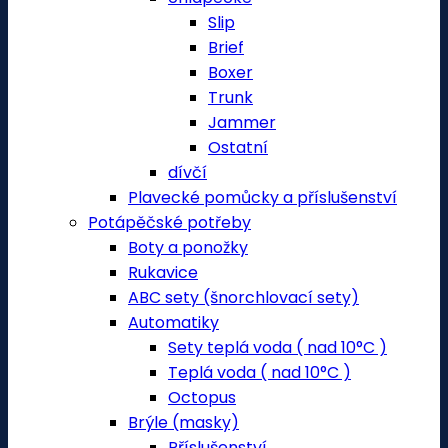
Slip
Brief
Boxer
Trunk
Jammer
Ostatní
dívčí
Plavecké pomůcky a příslušenství
Potápěčské potřeby
Boty a ponožky
Rukavice
ABC sety (šnorchlovací sety)
Automatiky
Sety teplá voda ( nad 10°C )
Teplá voda ( nad 10°C )
Octopus
Brýle (masky)
Příslušenství