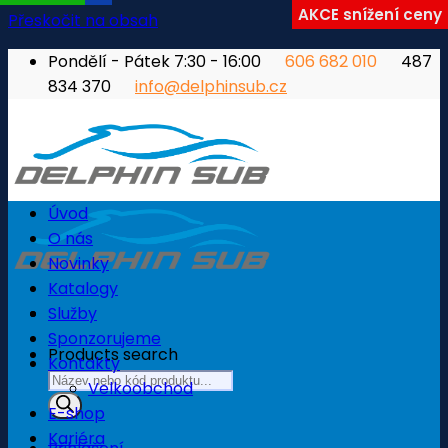
AKCE snížení ceny
Přeskočit na obsah
Pondělí - Pátek 7:30 - 16:00
606 682 010
487
834 370
info@delphinsub.cz
Úvod
O nás
Novinky
Katalogy
Služby
Sponzorujeme
Products search
Kontakty
Velkoobchod
E-shop
Kariéra