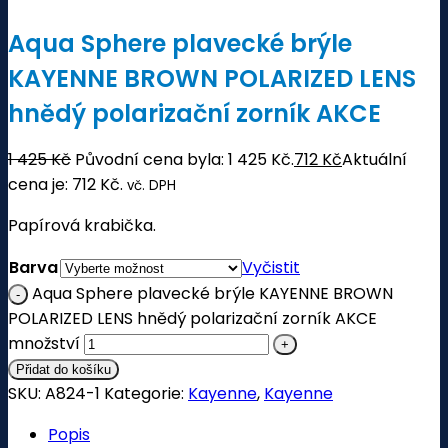
Aqua Sphere plavecké brýle
KAYENNE BROWN POLARIZED LENS
hnědý polarizační zorník AKCE
1 425
Kč
Původní cena byla: 1 425 Kč.
712
Kč
Aktuální
cena je: 712 Kč.
vč. DPH
Papírová krabička.
Barva
Vyčistit
Aqua Sphere plavecké brýle KAYENNE BROWN
POLARIZED LENS hnědý polarizační zorník AKCE
množství
Přidat do košíku
SKU:
A824-1
Kategorie:
Kayenne
,
Kayenne
Popis