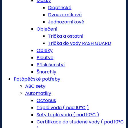
Masky
Dioptrické
Dvouzorníkové
Jednozorníkové
Oblečení
Trička a ostatní
Trička do vody RASH GUARD
Obleky
Ploutve
Příslušenství
Šnorchly
Potápěčské potřeby
ABC sety
Automatiky
Octopus
Teplá voda ( nad 10°C )
Sety teplá voda ( nad 10°C )
Certifikace do studené vody ( pod 10°C