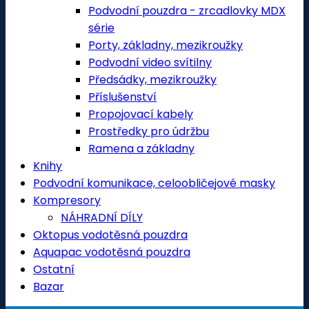
Podvodní pouzdra - zrcadlovky MDX
série
Porty, základny, mezikroužky
Podvodní video svítilny
Předsádky, mezikroužky
Příslušenství
Propojovací kabely
Prostředky pro údržbu
Ramena a základny
Knihy
Podvodní komunikace, celoobličejové masky
Kompresory
NÁHRADNÍ DÍLY
Oktopus vodotěsná pouzdra
Aquapac vodotěsná pouzdra
Ostatní
Bazar