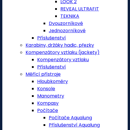
LOOK 2
REVEAL ULTRAFIT
TEKNIKA
Dvouzorníkové
Jednozorníkové
Příslušenství
Karabiny, držáky hadic, přezky
Kompenzátory vztlaku (jackety)
Kompenzátory vztlaku
Příslušenství
Měřící přístroje
Hloubkoměry
Konsole
Manometry
Kompasy
Počítače
Počítače Aqualung
Příslušenství Aqualung