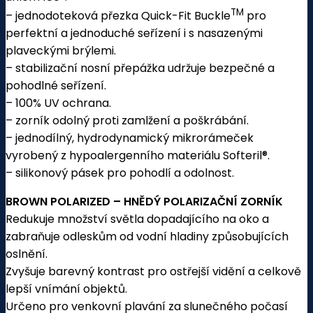
TM
– jednodoteková přezka Quick-Fit Buckle
pro
perfektní a jednoduché seřízení i s nasazenými
plaveckými brýlemi.
– stabilizační nosní přepážka udržuje bezpečné a
pohodlné seřízení.
– 100% UV ochrana.
– zorník odolný proti zamlžení a poškrábání.
– jednodílný, hydrodynamický mikrorámeček
vyrobený z hypoalergenního materiálu Softeril®.
– silikonový pásek pro pohodlí a odolnost.
BROWN POLARIZED – HNĚDÝ POLARIZAČNÍ ZORNÍK
Redukuje množství světla dopadajícího na oko a
zabraňuje odleskům od vodní hladiny způsobujících
oslnění.
Zvyšuje barevný kontrast pro ostřejší vidění a celkově
lepší vnímání objektů.
Určeno pro venkovní plavání za slunečného počasí