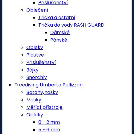
Příslušenství
Oblečení
Trička a ostatní
Trička do vody RASH GUARD
Dámské
Pánské
Obleky
Ploutve
Příslušenství
Bójky
Šnorchly
Freediving Umberto Pellizzari
Batohy, tašky
Masky
Měřící přístroje
Obleky
0 - 2 mm
5 - 6 mm