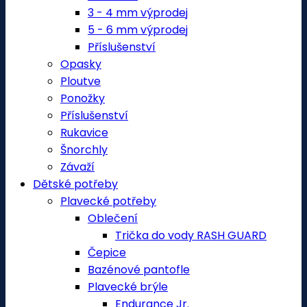
3 - 4 mm výprodej
5 - 6 mm výprodej
Příslušenství
Opasky
Ploutve
Ponožky
Příslušenství
Rukavice
Šnorchly
Závaží
Dětské potřeby
Plavecké potřeby
Oblečení
Trička do vody RASH GUARD
Čepice
Bazénové pantofle
Plavecké brýle
Endurance Jr.