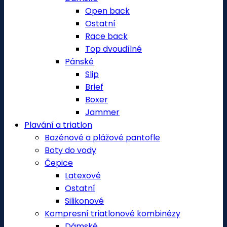
Open back
Ostatní
Race back
Top dvoudílné
Pánské
Slip
Brief
Boxer
Jammer
Plavání a triatlon
Bazénové a plážové pantofle
Boty do vody
Čepice
Latexové
Ostatní
Silikonové
Kompresní triatlonové kombinézy
Dámské