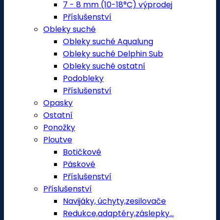
7 - 8 mm (10-18°C) výprodej
Příslušenství
Obleky suché
Obleky suché Aqualung
Obleky suché Delphin Sub
Obleky suché ostatní
Podobleky
Příslušenství
Opasky
Ostatní
Ponožky
Ploutve
Botičkové
Páskové
Příslušenství
Příslušenství
Navijáky, úchyty,zesilovače
Redukce,adaptéry,záslepky...