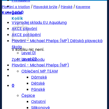
Přihlášení
Plavání a triatlon
/
Plavecké brýle
/
Pánské
/
Kayenne
0
Kč
0
Kategorie
Košík
Výprodej skladu EU Aqualung
AKCE plavání
AKCE potápění
Plavání - Michael Phelps (MP) Dětská plavecká
škola
V košíku nic není.
Level 01
Level 02
Zpět do obchodu
Plavání - Michael Phelps (MP)
Oblečení MP TEAM
Dámské
Dětské
0
Pánské
Čepice
Ostatní
Silikonové