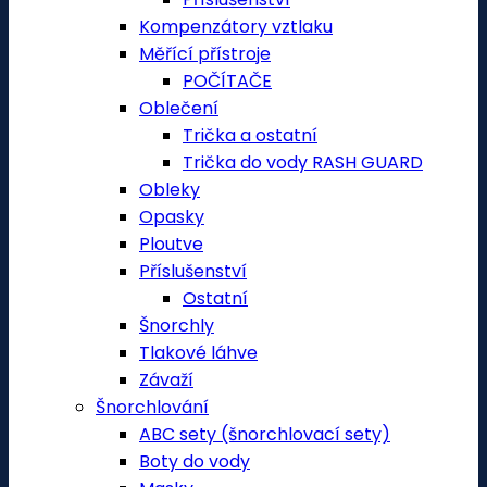
Kompenzátory vztlaku
Měřící přístroje
POČÍTAČE
Oblečení
Trička a ostatní
Trička do vody RASH GUARD
Obleky
Opasky
Ploutve
Příslušenství
Ostatní
Šnorchly
Tlakové láhve
Závaží
Šnorchlování
ABC sety (šnorchlovací sety)
Boty do vody