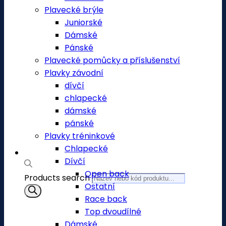
Plavecké brýle
Juniorské
Dámské
Pánské
Plavecké pomůcky a příslušenství
Plavky závodní
dívčí
chlapecké
dámské
pánské
Plavky tréninkové
Chlapecké
Dívčí
Open back
Products search
Ostatní
Race back
Top dvoudílné
Dámské