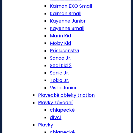
Kaiman EXO Small
Kaiman Small
Kayenne Junior
Kayenne Small
Marin Kid
Moby Kid
Příslušenství
Sanaa Jr.
Seal Kid 2
Sonic Jr.
Tokio Jr.
Vista Junior
Plavecké obleky triatlon
Plavky závodní
chlapecké
dívčí
Plavky
chlapecké