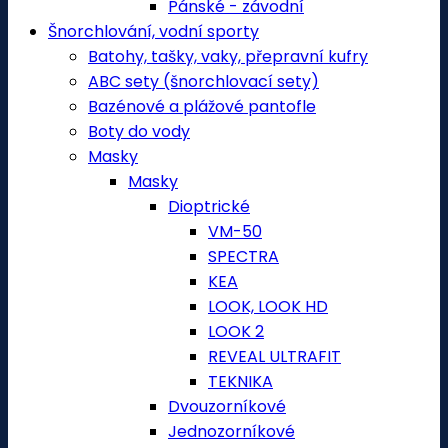
Pánské - závodní
Šnorchlování, vodní sporty
Batohy, tašky, vaky, přepravní kufry
ABC sety (šnorchlovací sety)
Bazénové a plážové pantofle
Boty do vody
Masky
Masky
Dioptrické
VM-50
SPECTRA
KEA
LOOK, LOOK HD
LOOK 2
REVEAL ULTRAFIT
TEKNIKA
Dvouzorníkové
Jednozorníkové