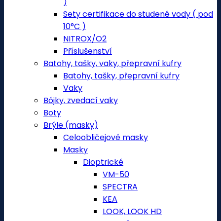
)
Sety certifikace do studené vody ( pod
10°C )
NITROX/O2
Příslušenství
Batohy, tašky, vaky, přepravní kufry
Batohy, tašky, přepravní kufry
Vaky
Bójky, zvedací vaky
Boty
Brýle (masky)
Celoobličejové masky
Masky
Dioptrické
VM-50
SPECTRA
KEA
LOOK, LOOK HD