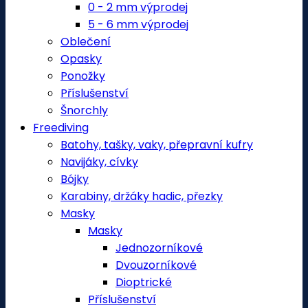
0 - 2 mm výprodej
5 - 6 mm výprodej
Oblečení
Opasky
Ponožky
Příslušenství
Šnorchly
Freediving
Batohy, tašky, vaky, přepravní kufry
Navijáky, cívky
Bójky
Karabiny, držáky hadic, přezky
Masky
Masky
Jednozorníkové
Dvouzorníkové
Dioptrické
Příslušenství