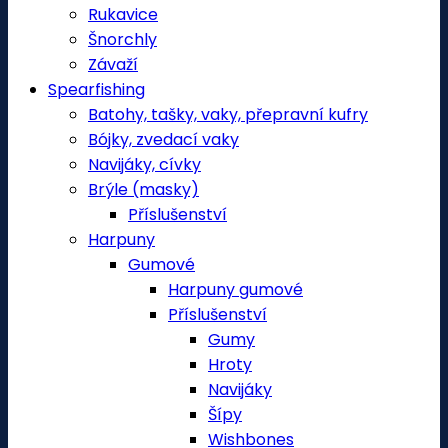
Rukavice
Šnorchly
Závaží
Spearfishing
Batohy, tašky, vaky, přepravní kufry
Bójky, zvedací vaky
Navijáky, cívky
Brýle (masky)
Příslušenství
Harpuny
Gumové
Harpuny gumové
Příslušenství
Gumy
Hroty
Navijáky
Šípy
Wishbones