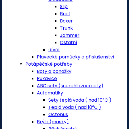
Slip
Brief
Boxer
Trunk
Jammer
Ostatní
dívčí
Plavecké pomůcky a příslušenství
Potápěčské potřeby
Boty a ponožky
Rukavice
ABC sety (šnorchlovací sety)
Automatiky
Sety teplá voda ( nad 10°C )
Teplá voda ( nad 10°C )
Octopus
Brýle (masky)
Příslušenství