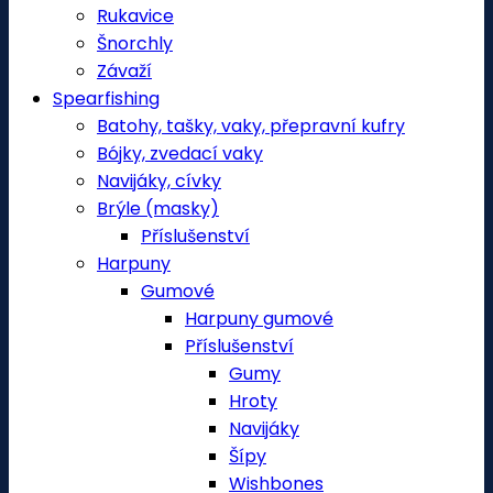
Rukavice
Šnorchly
Závaží
Spearfishing
Batohy, tašky, vaky, přepravní kufry
Bójky, zvedací vaky
Navijáky, cívky
Brýle (masky)
Příslušenství
Harpuny
Gumové
Harpuny gumové
Příslušenství
Gumy
Hroty
Navijáky
Šípy
Wishbones