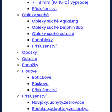
7 - 8 mm (10-18°C) výprodej
Příslušenství
Obleky suché
Obleky suché Aqualung
Obleky suché Delphin Sub
Obleky suché ostatní
Podobleky
Příslušenství
Opasky
Ostatní
Ponožky
Ploutve
Botičkové
Páskové
Příslušenství
Příslušenství
Navijáky, úchyty,zesilovače
Redukce,adaptéry,záslepky...