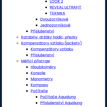
LOOK 2
REVEAL ULTRAFIT
TEKNIKA
Dvouzorníkové
Jednozorníkové
Příslušenství
Karabiny, držáky hadic, přezky
Kompenzátory vztlaku (jackety)
Kompenzátory vztlaku
Příslušenství
Měřící přístroje
Hloubkoměry
Konsole
Manometry
Kompasy
Počítače
Počítače Aqualung
Příslušenství Aqualung