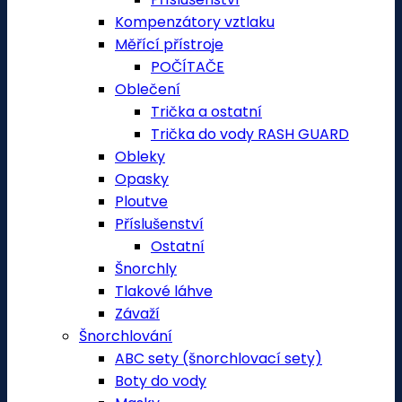
Kompenzátory vztlaku
Měřící přístroje
POČÍTAČE
Oblečení
Trička a ostatní
Trička do vody RASH GUARD
Obleky
Opasky
Ploutve
Příslušenství
Ostatní
Šnorchly
Tlakové láhve
Závaží
Šnorchlování
ABC sety (šnorchlovací sety)
Boty do vody