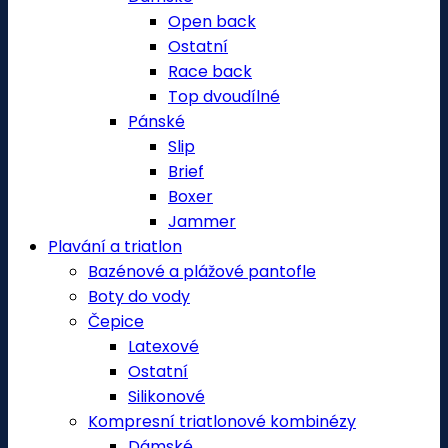
Open back
Ostatní
Race back
Top dvoudílné
Pánské
Slip
Brief
Boxer
Jammer
Plavání a triatlon
Bazénové a plážové pantofle
Boty do vody
Čepice
Latexové
Ostatní
Silikonové
Kompresní triatlonové kombinézy
Dámské