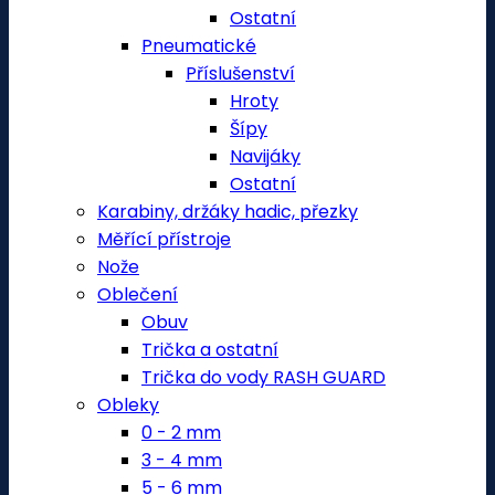
Ostatní
Pneumatické
Příslušenství
Hroty
Šípy
Navijáky
Ostatní
Karabiny, držáky hadic, přezky
Měřící přístroje
Nože
Oblečení
Obuv
Trička a ostatní
Trička do vody RASH GUARD
Obleky
0 - 2 mm
3 - 4 mm
5 - 6 mm