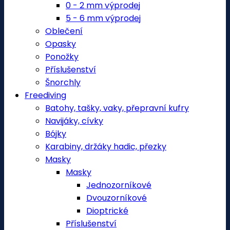
0 - 2 mm výprodej
5 - 6 mm výprodej
Oblečení
Opasky
Ponožky
Příslušenství
Šnorchly
Freediving
Batohy, tašky, vaky, přepravní kufry
Navijáky, cívky
Bójky
Karabiny, držáky hadic, přezky
Masky
Masky
Jednozorníkové
Dvouzorníkové
Dioptrické
Příslušenství