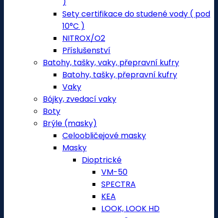
)
Sety certifikace do studené vody ( pod
10°C )
NITROX/O2
Příslušenství
Batohy, tašky, vaky, přepravní kufry
Batohy, tašky, přepravní kufry
Vaky
Bójky, zvedací vaky
Boty
Brýle (masky)
Celoobličejové masky
Masky
Dioptrické
VM-50
SPECTRA
KEA
LOOK, LOOK HD