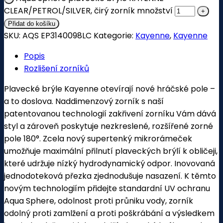
CLEAR/PETROL/SILVER, čirý zorník množství
Přidat do košíku
SKU:
AQS EP3140098LC
Kategorie:
Kayenne
,
Kayenne
Popis
Rozlišení zorníků
Plavecké brýle Kayenne otevírají nové hráčské pole –
a to doslova. Naddimenzový zorník s naší
patentovanou technologií zakřivení zorníku Vám dává
styl a zároveň poskytuje nezkreslené, rozšířené zorné
pole 180°. Zcela nový supertenký mikrorámeček
umožňuje maximální přilnutí plaveckých brýlí k obličeji,
které udržuje nízký hydrodynamický odpor. Inovovaná
jednodoteková přezka zjednodušuje nasazení. K těmto
novým technologiím přidejte standardní UV ochranu
Aqua Sphere, odolnost proti průniku vody, zorník
odolný proti zamlžení a proti poškrábání a výsledkem