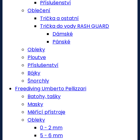
Příslušenství
Oblečení
Trička a ostatní
Trička do vody RASH GUARD
Dámské
Pánské
Obleky
Ploutve
Příslušenství
Bójky
Šnorchly
Freediving Umberto Pellizzari
Batohy, tašky
Masky
Měřící přístroje
Obleky
0 - 2 mm
5 - 6 mm