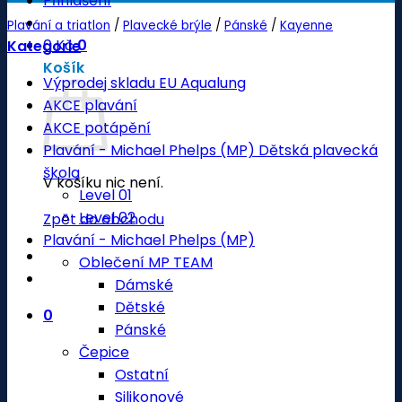
Přihlášení
Plavání a triatlon
/
Plavecké brýle
/
Pánské
/
Kayenne
0
Kč
0
Kategorie
Košík
Výprodej skladu EU Aqualung
AKCE plavání
AKCE potápění
Plavání - Michael Phelps (MP) Dětská plavecká
škola
V košíku nic není.
Level 01
Level 02
Zpět do obchodu
Plavání - Michael Phelps (MP)
Oblečení MP TEAM
Dámské
Dětské
0
Pánské
Čepice
Ostatní
Silikonové