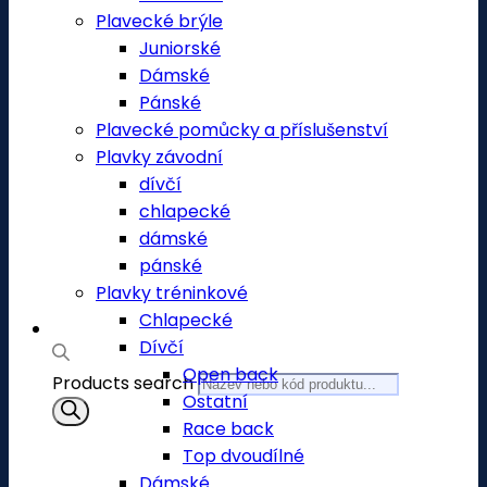
Plavecké brýle
Juniorské
Dámské
Pánské
Plavecké pomůcky a příslušenství
Plavky závodní
dívčí
chlapecké
dámské
pánské
Plavky tréninkové
Chlapecké
Dívčí
Open back
Products search
Ostatní
Race back
Top dvoudílné
Dámské