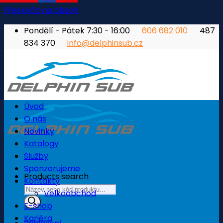
Přeskočit na obsah
Pondělí - Pátek 7:30 - 16:00
606 682 010
487
834 370
info@delphinsub.cz
Úvod
O nás
Novinky
Katalogy
Služby
Sponzorujeme
Products search
Kontakty
Velkoobchod
E-shop
Kariéra