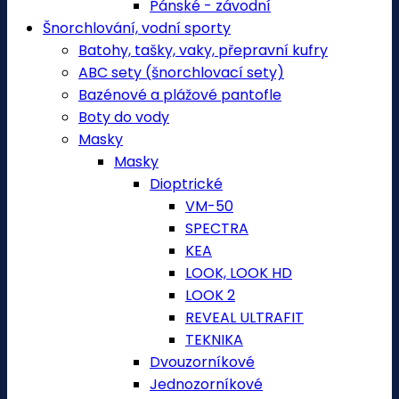
Pánské - závodní
Šnorchlování, vodní sporty
Batohy, tašky, vaky, přepravní kufry
ABC sety (šnorchlovací sety)
Bazénové a plážové pantofle
Boty do vody
Masky
Masky
Dioptrické
VM-50
SPECTRA
KEA
LOOK, LOOK HD
LOOK 2
REVEAL ULTRAFIT
TEKNIKA
Dvouzorníkové
Jednozorníkové