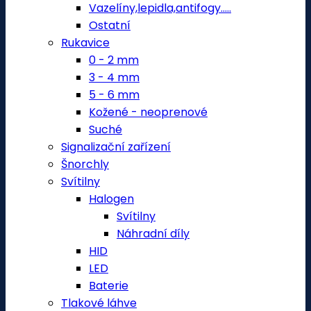
Vazelíny,lepidla,antifogy.....
Ostatní
Rukavice
0 - 2 mm
3 - 4 mm
5 - 6 mm
Kožené - neoprenové
Suché
Signalizační zařízení
Šnorchly
Svítilny
Halogen
Svítilny
Náhradní díly
HID
LED
Baterie
Tlakové láhve