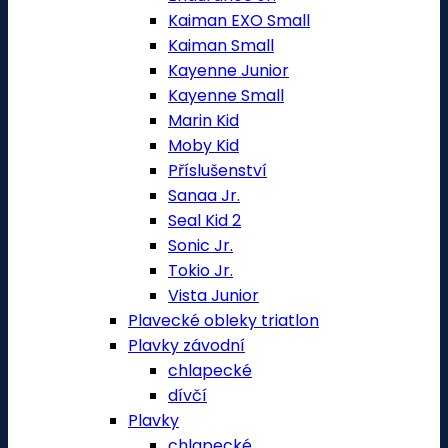
Kaiman EXO Small
Kaiman Small
Kayenne Junior
Kayenne Small
Marin Kid
Moby Kid
Příslušenství
Sanaa Jr.
Seal Kid 2
Sonic Jr.
Tokio Jr.
Vista Junior
Plavecké obleky triatlon
Plavky závodní
chlapecké
dívčí
Plavky
chlapecké