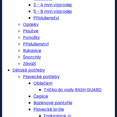
3 - 4 mm výprodej
5 - 6 mm výprodej
Příslušenství
Opasky
Ploutve
Ponožky
Příslušenství
Rukavice
Šnorchly
Závaží
Dětské potřeby
Plavecké potřeby
Oblečení
Trička do vody RASH GUARD
Čepice
Bazénové pantofle
Plavecké brýle
Endurance Jr.