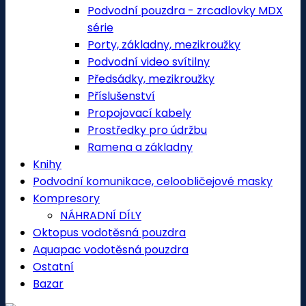
Podvodní pouzdra - zrcadlovky MDX
série
Porty, základny, mezikroužky
Podvodní video svítilny
Předsádky, mezikroužky
Příslušenství
Propojovací kabely
Prostředky pro údržbu
Ramena a základny
Knihy
Podvodní komunikace, celoobličejové masky
Kompresory
NÁHRADNÍ DÍLY
Oktopus vodotěsná pouzdra
Aquapac vodotěsná pouzdra
Ostatní
Bazar