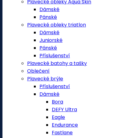
Plavecké obleky Aqua Skin
Dámské
Pánské
Plavecké obleky triatlon
Dámské
Juniorské
Pánské
Příslušenství
Plavecké batohy a tašky
Oblečení
Plavecké brýle
Příslušenství
Dámské
Bora
DEFY Ultra
Eagle
Endurance
Fastlane