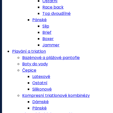
Ostatní
Race back
Top dvoudílné
Pánské
Slip
Brief
Boxer
Jammer
Plavání a triatlon
Bazénové a plážové pantofle
Boty do vody
Čepice
Latexové
Ostatní
Silikonové
Kompresní triatlonové kombinézy
Dámské
Pánské