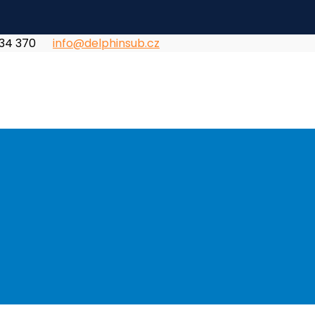
834 370
info@delphinsub.cz