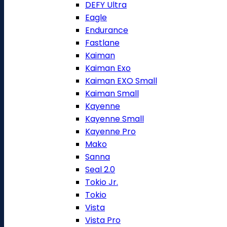
DEFY Ultra
Eagle
Endurance
Fastlane
Kaiman
Kaiman Exo
Kaiman EXO Small
Kaiman Small
Kayenne
Kayenne Small
Kayenne Pro
Mako
Sanna
Seal 2.0
Tokio Jr.
Tokio
Vista
Vista Pro