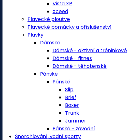
Vista XP
Xceed
Plavecké ploutve
Plavecké pomůcky a příslušenství
Plavky
Dámské
Dámské - aktivní a tréninkové
Dámské - fitnes
Dámské - těhotenské
Pánské
Pánské
Slip
Brief
Boxer
Trunk
Jammer
Pánské - závodní
Šnorchlování, vodní sporty