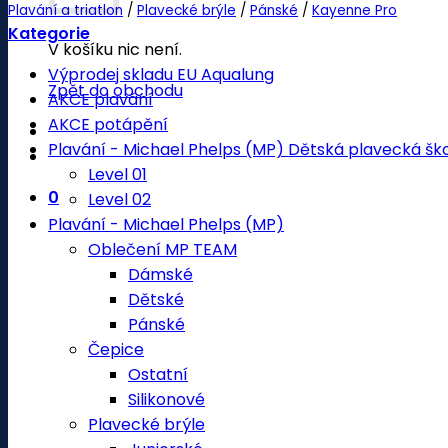
Plavání a triatlon
/
Plavecké brýle
/
Pánské
/
Kayenne Pro
Kategorie
V košíku nic není.
Výprodej skladu EU Aqualung
Zpět do obchodu
AKCE plavání
AKCE potápění
Plavání - Michael Phelps (MP) Dětská plavecká šk
Level 01
0
Level 02
Plavání - Michael Phelps (MP)
Oblečení MP TEAM
Dámské
Dětské
Pánské
Čepice
Ostatní
Silikonové
Plavecké brýle