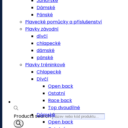
Juniorské
Dámské
Pánské
Plavecké pomůcky a příslušenství
Plavky závodní
dívčí
chlapecké
dámské
pánské
Plavky tréninkové
Chlapecké
Dívčí
Open back
Ostatní
Race back
Top dvoudílné
Dámské
Products search
Open back