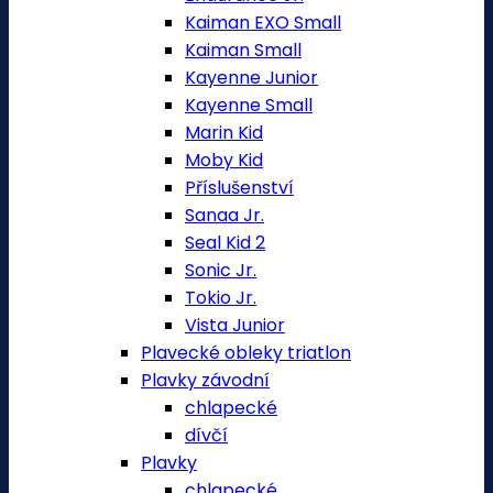
Kaiman EXO Small
Kaiman Small
Kayenne Junior
Kayenne Small
Marin Kid
Moby Kid
Příslušenství
Sanaa Jr.
Seal Kid 2
Sonic Jr.
Tokio Jr.
Vista Junior
Plavecké obleky triatlon
Plavky závodní
chlapecké
dívčí
Plavky
chlapecké