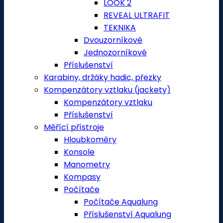
LOOK 2
REVEAL ULTRAFIT
TEKNIKA
Dvouzorníkové
Jednozorníkové
Příslušenství
Karabiny, držáky hadic, přezky
Kompenzátory vztlaku (jackety)
Kompenzátory vztlaku
Příslušenství
Měřící přístroje
Hloubkoměry
Konsole
Manometry
Kompasy
Počítače
Počítače Aqualung
Příslušenství Aqualung