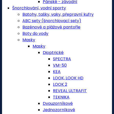
Pánské - závodní
Šnorchlování, vodní sporty
Batohy, tašky, vaky, přepravní kufry
ABC sety (šnorchlovací sety)
Bazénové a plážové pantofle
Boty do vody
Masky
Masky
Dioptrické
SPECTRA
VM-50
KEA
LOOK, LOOK HD
LOOK 2
REVEAL ULTRAFIT
TEKNIKA
Dvouzorníkové
Jednozorníkové