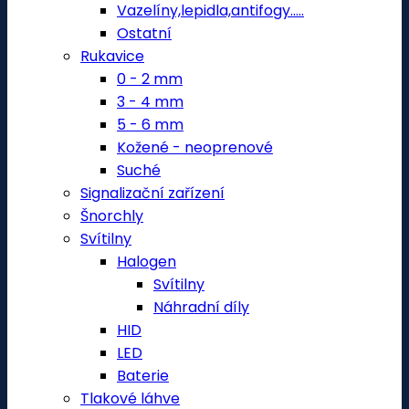
Vazelíny,lepidla,antifogy.....
Ostatní
Rukavice
0 - 2 mm
3 - 4 mm
5 - 6 mm
Kožené - neoprenové
Suché
Signalizační zařízení
Šnorchly
Svítilny
Halogen
Svítilny
Náhradní díly
HID
LED
Baterie
Tlakové láhve