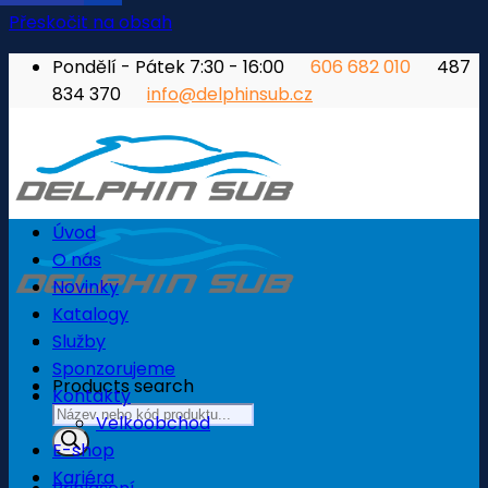
Přeskočit na obsah
Pondělí - Pátek 7:30 - 16:00
606 682 010
487
834 370
info@delphinsub.cz
Úvod
O nás
Novinky
Katalogy
Služby
Sponzorujeme
Products search
Kontakty
Velkoobchod
E-shop
Kariéra