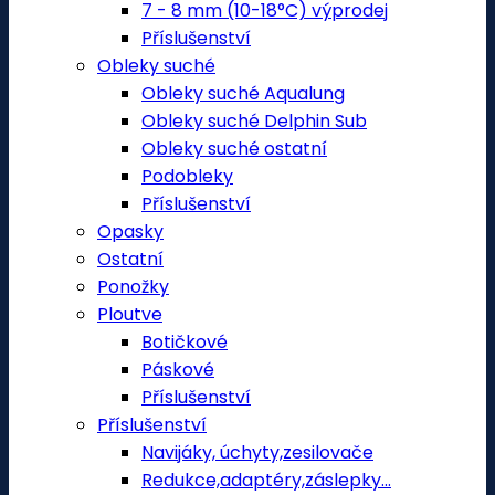
7 - 8 mm (10-18°C) výprodej
Příslušenství
Obleky suché
Obleky suché Aqualung
Obleky suché Delphin Sub
Obleky suché ostatní
Podobleky
Příslušenství
Opasky
Ostatní
Ponožky
Ploutve
Botičkové
Páskové
Příslušenství
Příslušenství
Navijáky, úchyty,zesilovače
Redukce,adaptéry,záslepky...