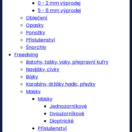
0 - 2 mm výprodej
5 - 6 mm výprodej
Oblečení
Opasky
Ponožky
Příslušenství
Šnorchly
Freediving
Batohy, tašky, vaky, přepravní kufry
Navijáky, cívky
Bójky
Karabiny, držáky hadic, přezky
Masky
Masky
Jednozorníkové
Dvouzorníkové
Dioptrické
Příslušenství