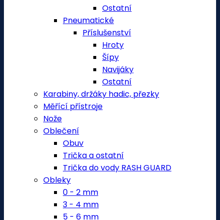
Ostatní
Pneumatické
Příslušenství
Hroty
Šípy
Navijáky
Ostatní
Karabiny, držáky hadic, přezky
Měřící přístroje
Nože
Oblečení
Obuv
Trička a ostatní
Trička do vody RASH GUARD
Obleky
0 - 2 mm
3 - 4 mm
5 - 6 mm