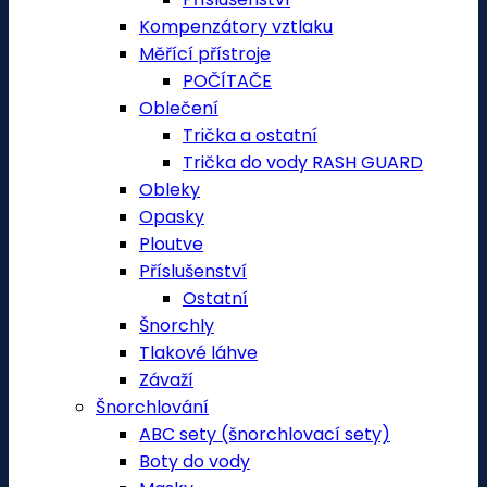
Kompenzátory vztlaku
Měřící přístroje
POČÍTAČE
Oblečení
Trička a ostatní
Trička do vody RASH GUARD
Obleky
Opasky
Ploutve
Příslušenství
Ostatní
Šnorchly
Tlakové láhve
Závaží
Šnorchlování
ABC sety (šnorchlovací sety)
Boty do vody