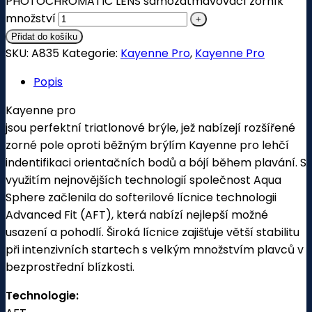
PHOTOCHROMATIC LENS samozatmavovací zorník
množství
Přidat do košíku
SKU:
A835
Kategorie:
Kayenne Pro
,
Kayenne Pro
Popis
Kayenne pro
jsou perfektní triatlonové brýle, jež nabízejí rozšířené
zorné pole oproti běžným brýlím Kayenne pro lehčí
indentifikaci orientačních bodů a bójí během plavání. S
využitím nejnovějších technologií společnost Aqua
Sphere začlenila do softerilové lícnice technologii
Advanced Fit (AFT), která nabízí nejlepší možné
usazení a pohodlí. Široká lícnice zajišťuje větší stabilitu
při intenzivních startech s velkým množstvím plavců v
bezprostřední blízkosti.
Technologie: