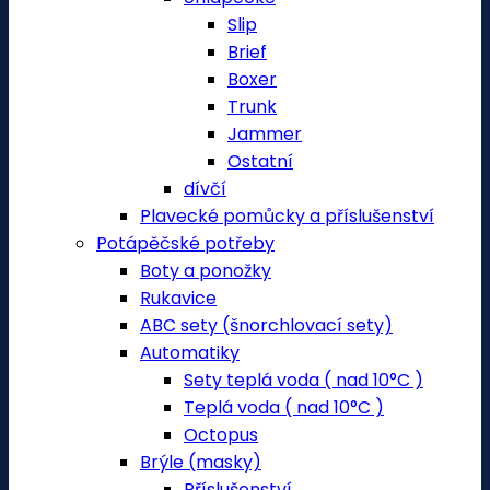
Slip
Brief
Boxer
Trunk
Jammer
Ostatní
dívčí
Plavecké pomůcky a příslušenství
Potápěčské potřeby
Boty a ponožky
Rukavice
ABC sety (šnorchlovací sety)
Automatiky
Sety teplá voda ( nad 10°C )
Teplá voda ( nad 10°C )
Octopus
Brýle (masky)
Příslušenství