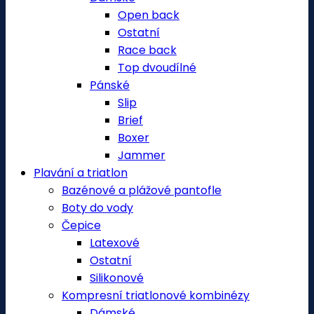
Open back
Ostatní
Race back
Top dvoudílné
Pánské
Slip
Brief
Boxer
Jammer
Plavání a triatlon
Bazénové a plážové pantofle
Boty do vody
Čepice
Latexové
Ostatní
Silikonové
Kompresní triatlonové kombinézy
Dámské