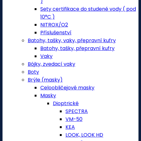
)
Sety certifikace do studené vody ( pod
10°C )
NITROX/O2
Příslušenství
Batohy, tašky, vaky, přepravní kufry
Batohy, tašky, přepravní kufry
Vaky
Bójky, zvedací vaky
Boty
Brýle (masky)
Celoobličejové masky
Masky
Dioptrické
SPECTRA
VM-50
KEA
LOOK, LOOK HD