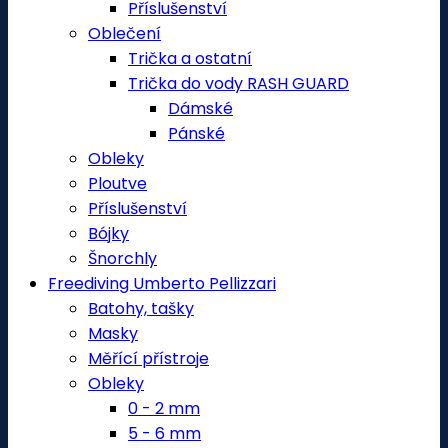
Příslušenství
Oblečení
Trička a ostatní
Trička do vody RASH GUARD
Dámské
Pánské
Obleky
Ploutve
Příslušenství
Bójky
Šnorchly
Freediving Umberto Pellizzari
Batohy, tašky
Masky
Měřící přístroje
Obleky
0 - 2 mm
5 - 6 mm