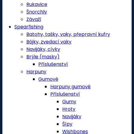
Rukavice
Šnorchly
Závaží
Spearfishing
Batohy, tašky, vaky, přepravní kufry
Bójky, zvedací vaky
Navijáky, cívky
Brýle (masky)
Příslušenství
Harpuny
Gumové
Harpuny gumové
Příslušenství
Gumy
Hroty
Navijáky
Šípy
Wishbones