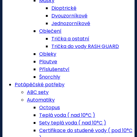
Masky
Dioptrické
Dvouzorníkové
Jednozorníkové
Oblečení
Trička a ostatní
Trička do vody RASH GUARD
Obleky
Ploutve
Příslušenství
Šnorchly
Potápěčské potřeby
ABC sety
Automatiky
Octopus
Teplá voda ( nad 10°C )
Sety teplá voda ( nad 10°C )
Certifikace do studené vody ( pod 10°C