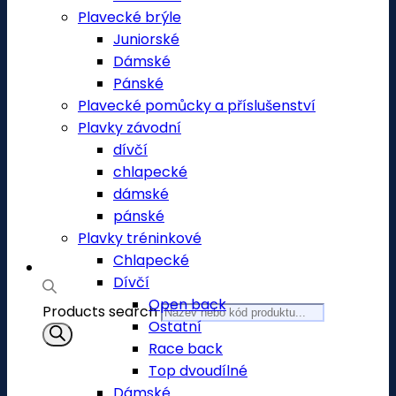
Plavecké brýle
Juniorské
Dámské
Pánské
Plavecké pomůcky a příslušenství
Plavky závodní
dívčí
chlapecké
dámské
pánské
Plavky tréninkové
Chlapecké
Dívčí
Open back
Products search
Ostatní
Race back
Top dvoudílné
Dámské