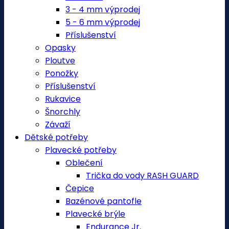
3 - 4 mm výprodej
5 - 6 mm výprodej
Příslušenství
Opasky
Ploutve
Ponožky
Příslušenství
Rukavice
Šnorchly
Závaží
Dětské potřeby
Plavecké potřeby
Oblečení
Trička do vody RASH GUARD
Čepice
Bazénové pantofle
Plavecké brýle
Endurance Jr.