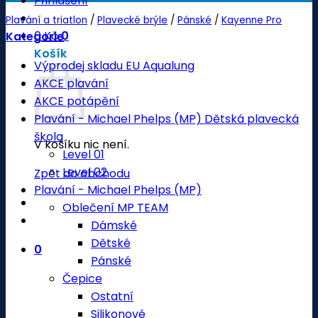
Přihlášení
Plavání a triatlon
/
Plavecké brýle
/
Pánské
/
Kayenne Pro
0
Kč
0
Kategorie
Košík
Výprodej skladu EU Aqualung
AKCE plavání
AKCE potápění
Plavání - Michael Phelps (MP) Dětská plavecká
škola
V košíku nic není.
Level 01
Level 02
Zpět do obchodu
Plavání - Michael Phelps (MP)
Oblečení MP TEAM
Dámské
Dětské
0
Pánské
Čepice
Ostatní
Silikonové