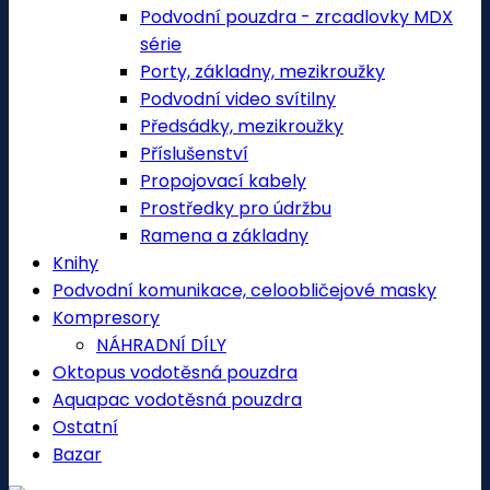
Podvodní pouzdra - zrcadlovky MDX
série
Porty, základny, mezikroužky
Podvodní video svítilny
Předsádky, mezikroužky
Příslušenství
Propojovací kabely
Prostředky pro údržbu
Ramena a základny
Knihy
Podvodní komunikace, celoobličejové masky
Kompresory
NÁHRADNÍ DÍLY
Oktopus vodotěsná pouzdra
Aquapac vodotěsná pouzdra
Ostatní
Bazar