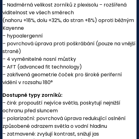
– Nadměrná velikost zorníků z plexisolu – rozšířená
viditelnost ve všech směrech
(nahoru +18%, dolu +32%, do stran +8%) oproti běžným
Kayenne
– hypoalergenní
– povrchová úprava proti poškrábání (pouze na vnější
straně)
– 4 vyměnitelné nosní můstky
– AFT (advanced fit technology)
– zakřivená geometrie čoček pro široké periferní
vidění v rozsahu 180°
Dostupné typy zorníků:
– čiré: propouští nejvíce světla, poskytují nejnižší
ochranu před sluncem
– polarizační: povrchová úprava redukující oslnění
způsobené odrazem světla o vodní hladinu
– zatmavené: zvyšují kontrast, snižují jas