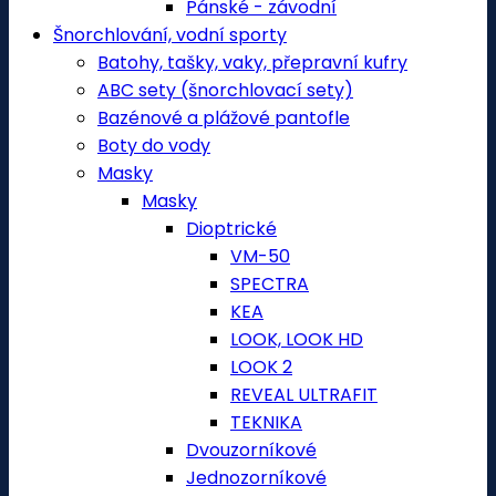
Pánské - závodní
Šnorchlování, vodní sporty
Batohy, tašky, vaky, přepravní kufry
ABC sety (šnorchlovací sety)
Bazénové a plážové pantofle
Boty do vody
Masky
Masky
Dioptrické
VM-50
SPECTRA
KEA
LOOK, LOOK HD
LOOK 2
REVEAL ULTRAFIT
TEKNIKA
Dvouzorníkové
Jednozorníkové