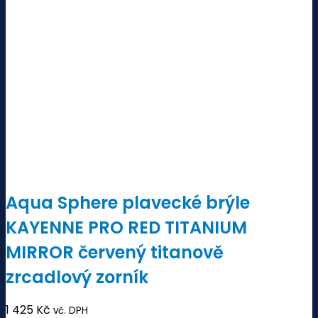
Aqua Sphere plavecké brýle
KAYENNE PRO RED TITANIUM
MIRROR červený titanově
zrcadlový zorník
1 425
Kč
vč. DPH