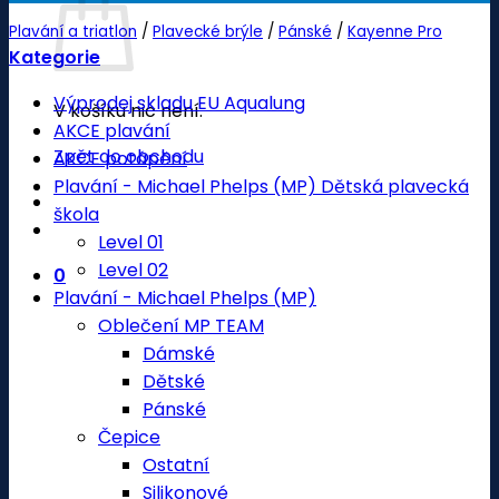
Plavání a triatlon
/
Plavecké brýle
/
Pánské
/
Kayenne Pro
Kategorie
Výprodej skladu EU Aqualung
V košíku nic není.
AKCE plavání
Zpět do obchodu
AKCE potápění
Plavání - Michael Phelps (MP) Dětská plavecká
škola
Level 01
Level 02
0
Plavání - Michael Phelps (MP)
Oblečení MP TEAM
Dámské
Dětské
Pánské
Čepice
Ostatní
Silikonové