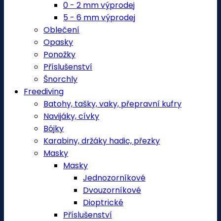
0 - 2 mm výprodej
5 - 6 mm výprodej
Oblečení
Opasky
Ponožky
Příslušenství
Šnorchly
Freediving
Batohy, tašky, vaky, přepravní kufry
Navijáky, cívky
Bójky
Karabiny, držáky hadic, přezky
Masky
Masky
Jednozorníkové
Dvouzorníkové
Dioptrické
Příslušenství