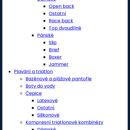
Open back
Ostatní
Race back
Top dvoudílné
Pánské
Slip
Brief
Boxer
Jammer
Plavání a triatlon
Bazénové a plážové pantofle
Boty do vody
Čepice
Latexové
Ostatní
Silikonové
Kompresní triatlonové kombinézy
Dámské