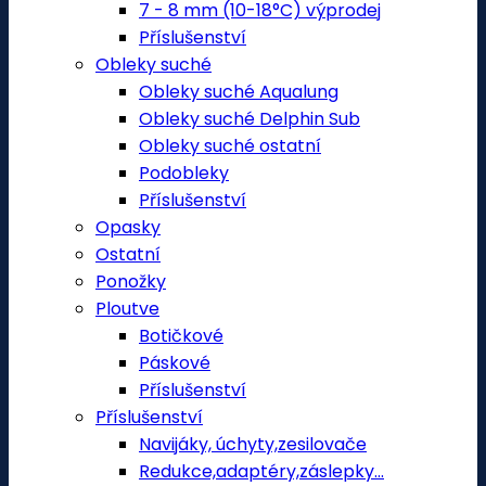
7 - 8 mm (10-18°C) výprodej
Příslušenství
Obleky suché
Obleky suché Aqualung
Obleky suché Delphin Sub
Obleky suché ostatní
Podobleky
Příslušenství
Opasky
Ostatní
Ponožky
Ploutve
Botičkové
Páskové
Příslušenství
Příslušenství
Navijáky, úchyty,zesilovače
Redukce,adaptéry,záslepky...