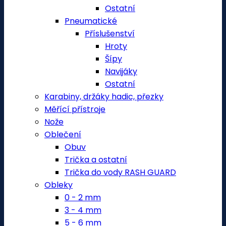
Ostatní
Pneumatické
Příslušenství
Hroty
Šípy
Navijáky
Ostatní
Karabiny, držáky hadic, přezky
Měřící přístroje
Nože
Oblečení
Obuv
Trička a ostatní
Trička do vody RASH GUARD
Obleky
0 - 2 mm
3 - 4 mm
5 - 6 mm