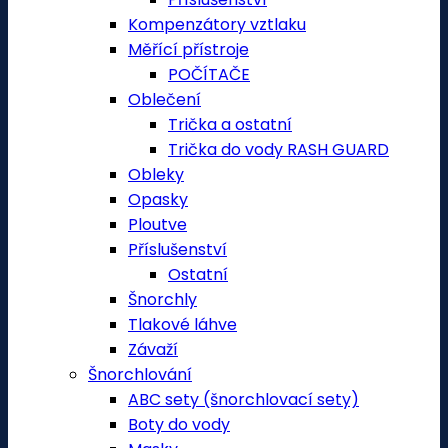
Kompenzátory vztlaku
Měřící přístroje
POČÍTAČE
Oblečení
Trička a ostatní
Trička do vody RASH GUARD
Obleky
Opasky
Ploutve
Příslušenství
Ostatní
Šnorchly
Tlakové láhve
Závaží
Šnorchlování
ABC sety (šnorchlovací sety)
Boty do vody