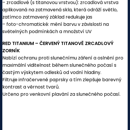
– zrcadlové (s titanovou vrstvou): zrcadlová vrstva
aplikovaná na zatmavená skla, která odráží světlo,
zatímco zatmavený základ redukuje jas
– foto-chromatické: mění barvu v závislosti na
světelných podmínkách a množství UV
RED TITANIUM – ČERVENÝ TITANOVĚ ZRCADLOVÝ
ZORNÍK
Nabízí ochranu proti slunečnímu záření a oslnění pro
maximální viditelnost během slunečného počasí s
častým výskytem odlesků od vodní hladiny.
Filtruje infračervené paprsky a tím zlepšuje barevný
kontrast a věrnost tvarů.
Určeno pro venkovní plavání za slunečného počasí.