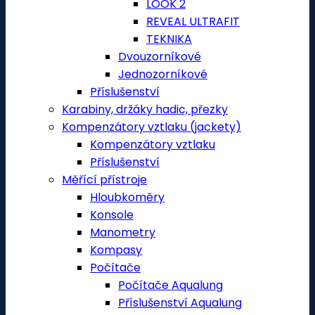
LOOK 2
REVEAL ULTRAFIT
TEKNIKA
Dvouzorníkové
Jednozorníkové
Příslušenství
Karabiny, držáky hadic, přezky
Kompenzátory vztlaku (jackety)
Kompenzátory vztlaku
Příslušenství
Měřící přístroje
Hloubkoměry
Konsole
Manometry
Kompasy
Počítače
Počítače Aqualung
Příslušenství Aqualung