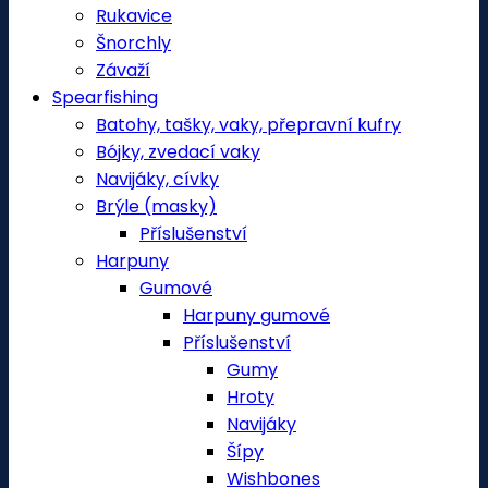
Rukavice
Šnorchly
Závaží
Spearfishing
Batohy, tašky, vaky, přepravní kufry
Bójky, zvedací vaky
Navijáky, cívky
Brýle (masky)
Příslušenství
Harpuny
Gumové
Harpuny gumové
Příslušenství
Gumy
Hroty
Navijáky
Šípy
Wishbones