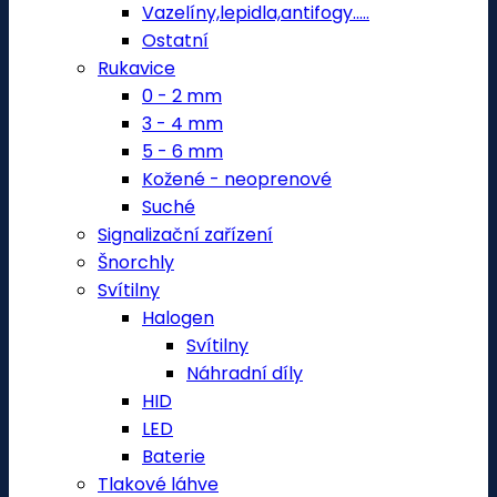
Vazelíny,lepidla,antifogy.....
Ostatní
Rukavice
0 - 2 mm
3 - 4 mm
5 - 6 mm
Kožené - neoprenové
Suché
Signalizační zařízení
Šnorchly
Svítilny
Halogen
Svítilny
Náhradní díly
HID
LED
Baterie
Tlakové láhve