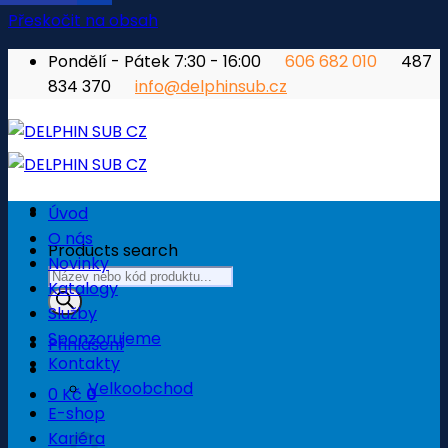
Přeskočit na obsah
Pondělí - Pátek 7:30 - 16:00
606 682 010
487
834 370
info@delphinsub.cz
Úvod
O nás
Products search
Novinky
Katalogy
Služby
Sponzorujeme
Přihlášení
Kontakty
Velkoobchod
0
Kč
0
E-shop
Košík
Kariéra