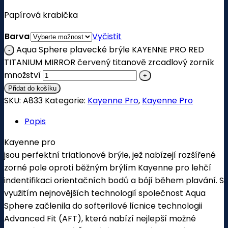
Papírová krabička
Barva
Vyčistit
Aqua Sphere plavecké brýle KAYENNE PRO RED
TITANIUM MIRROR červený titanově zrcadlový zorník
množství
Přidat do košíku
SKU:
A833
Kategorie:
Kayenne Pro
,
Kayenne Pro
Popis
Kayenne pro
jsou perfektní triatlonové brýle, jež nabízejí rozšířené
zorné pole oproti běžným brýlím Kayenne pro lehčí
indentifikaci orientačních bodů a bójí během plavání. S
využitím nejnovějších technologií společnost Aqua
Sphere začlenila do softerilové lícnice technologii
Advanced Fit (AFT), která nabízí nejlepší možné