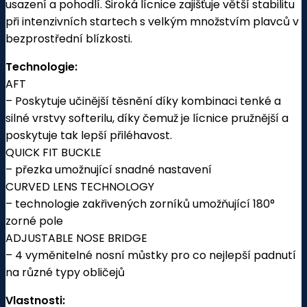
usazení a pohodlí. Široká lícnice zajišťuje větší stabilitu
při intenzivních startech s velkým množstvím plavců v
bezprostřední blízkosti.
Technologie:
AFT
– Poskytuje učinější těsnění díky kombinaci tenké a
silné vrstvy softerilu, díky čemuž je lícnice pružnější a
poskytuje tak lepší přiléhavost.
QUICK FIT BUCKLE
– přezka umožnující snadné nastavení
CURVED LENS TECHNOLOGY
– technologie zakřivených zorníků umožňující 180°
zorné pole
ADJUSTABLE NOSE BRIDGE
– 4 vyměnitelné nosní můstky pro co nejlepší padnutí
na různé typy obličejů
Vlastnosti: