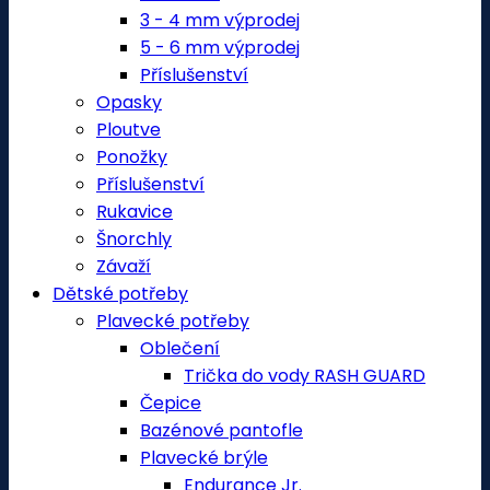
3 - 4 mm výprodej
5 - 6 mm výprodej
Příslušenství
Opasky
Ploutve
Ponožky
Příslušenství
Rukavice
Šnorchly
Závaží
Dětské potřeby
Plavecké potřeby
Oblečení
Trička do vody RASH GUARD
Čepice
Bazénové pantofle
Plavecké brýle
Endurance Jr.