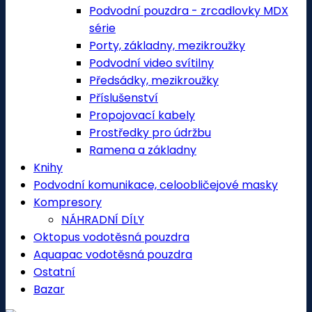
Podvodní pouzdra - zrcadlovky MDX
série
Porty, základny, mezikroužky
Podvodní video svítilny
Předsádky, mezikroužky
Příslušenství
Propojovací kabely
Prostředky pro údržbu
Ramena a základny
Knihy
Podvodní komunikace, celoobličejové masky
Kompresory
NÁHRADNÍ DÍLY
Oktopus vodotěsná pouzdra
Aquapac vodotěsná pouzdra
Ostatní
Bazar