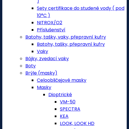
)
Sety certifikace do studené vody ( pod
10°C )
NITROX/O2
Příslušenství
Batohy, tašky, vaky, přepravní kufry
Batohy, tašky, přepravní kufry
Vaky
Bójky, zvedací vaky
Boty
Brýle (masky)
Celoobličejové masky
Masky
Dioptrické
VM-50
SPECTRA
KEA
LOOK, LOOK HD