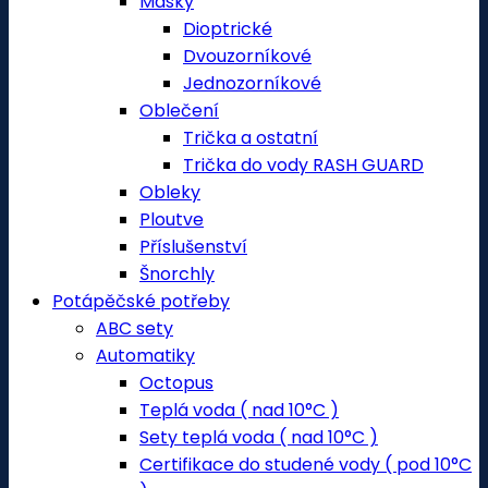
Masky
Dioptrické
Dvouzorníkové
Jednozorníkové
Oblečení
Trička a ostatní
Trička do vody RASH GUARD
Obleky
Ploutve
Příslušenství
Šnorchly
Potápěčské potřeby
ABC sety
Automatiky
Octopus
Teplá voda ( nad 10°C )
Sety teplá voda ( nad 10°C )
Certifikace do studené vody ( pod 10°C