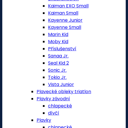
Kaiman EXO Small
Kaiman Small
Kayenne Junior
Kayenne Small
Marin Kid
Moby Kid
Příslušenství
Sanaa Jr.
Seal Kid 2
Sonic Jr.
Tokio Jr.
Vista Junior
Plavecké obleky triatlon
Plavky závodní
chlapecké
dívčí
Plavky
chlapecké