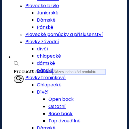
Plavecké brýle
Juniorské
Dámské
Pánské
Plavecké pomůcky a příslušenství
Plavky závodní
dívčí
chlapecké
dámské
pánské
Products search
Plavky tréninkové
Chlapecké
Dívčí
Open back
Ostatní
Race back
Top dvoudílné
Dámské