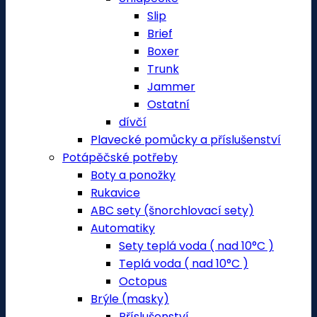
Slip
Brief
Boxer
Trunk
Jammer
Ostatní
dívčí
Plavecké pomůcky a příslušenství
Potápěčské potřeby
Boty a ponožky
Rukavice
ABC sety (šnorchlovací sety)
Automatiky
Sety teplá voda ( nad 10°C )
Teplá voda ( nad 10°C )
Octopus
Brýle (masky)
Příslušenství