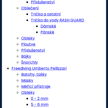
Příslušenství
Oblečení
Trička a ostatní
Trička do vody RASH GUARD
Dámské
Pánské
Obleky
Ploutve
Příslušenství
Bójky
Šnorchly
Freediving Umberto Pellizzari
Batohy, tašky
Masky
Měřící přístroje
Obleky
0 - 2 mm
5 - 6 mm