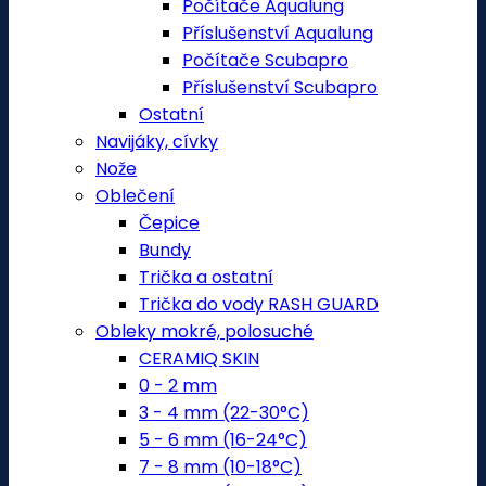
Počítače Aqualung
Příslušenství Aqualung
Počítače Scubapro
Příslušenství Scubapro
Ostatní
Navijáky, cívky
Nože
Oblečení
Čepice
Bundy
Trička a ostatní
Trička do vody RASH GUARD
Obleky mokré, polosuché
CERAMIQ SKIN
0 - 2 mm
3 - 4 mm (22-30°C)
5 - 6 mm (16-24°C)
7 - 8 mm (10-18°C)