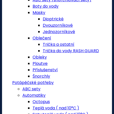
Boty do vody
Masky
Dioptrické
Dvouzorníkové
Jednozorníkové
Oblečení
Trička a ostatní
Trička do vody RASH GUARD
Obleky
Ploutve
Příslušenství
Šnorchly
Potápěčské potřeby
ABC sety
Automatiky
Octopus
Teplá voda ( nad 10°C )