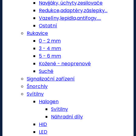
Navijáky, úchyty,zesilovače
Redukce,adaptéry,záslepky...
Vazelíny,lepidla,antifogy.....
Ostatní
Rukavice
0 - 2 mm
3 - 4 mm
5 - 6 mm
Kožené - neoprenové
Suché
Signalizační zařízení
Šnorchly
Svítilny
Halogen
Svítilny
Náhradní díly
HID
LED