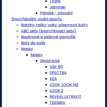
Trunk
Jammer
Pánské - závodní
Šnorchlování, vodní sporty
Batohy, tašky, vaky, přepravní kufry
ABC sety (šnorchlovací sety)
Bazénové a plážové pantofle
Boty do vody
Masky
Masky
Dioptrické
VM-50
SPECTRA
KEA
LOOK, LOOK HD
LOOK 2
REVEAL ULTRAFIT
TEKNIKA