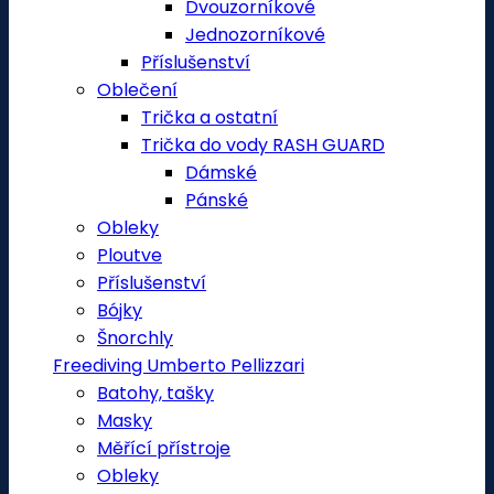
Dvouzorníkové
Jednozorníkové
Příslušenství
Oblečení
Trička a ostatní
Trička do vody RASH GUARD
Dámské
Pánské
Obleky
Ploutve
Příslušenství
Bójky
Šnorchly
Freediving Umberto Pellizzari
Batohy, tašky
Masky
Měřící přístroje
Obleky