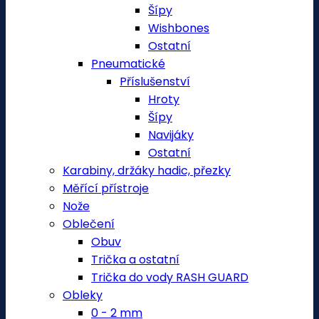
Šípy
Wishbones
Ostatní
Pneumatické
Příslušenství
Hroty
Šípy
Navijáky
Ostatní
Karabiny, držáky hadic, přezky
Měřící přístroje
Nože
Oblečení
Obuv
Trička a ostatní
Trička do vody RASH GUARD
Obleky
0 - 2 mm