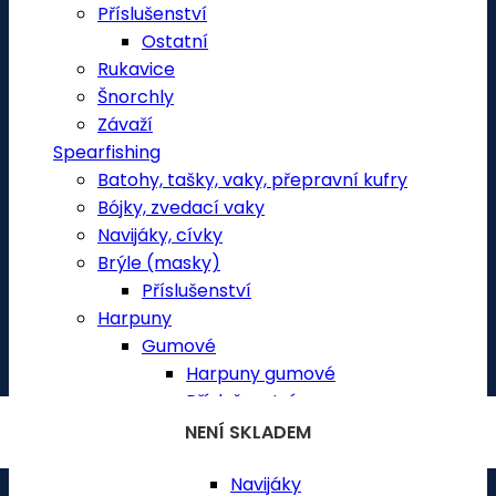
Příslušenství
Ostatní
Rukavice
Šnorchly
Závaží
Spearfishing
Batohy, tašky, vaky, přepravní kufry
Bójky, zvedací vaky
Navijáky, cívky
Brýle (masky)
Příslušenství
Harpuny
Gumové
Harpuny gumové
Příslušenství
Gumy
NENÍ SKLADEM
NENÍ SKLADEM
NENÍ SKLADEM
NENÍ SKLADEM
NENÍ SKLADEM
Hroty
Navijáky