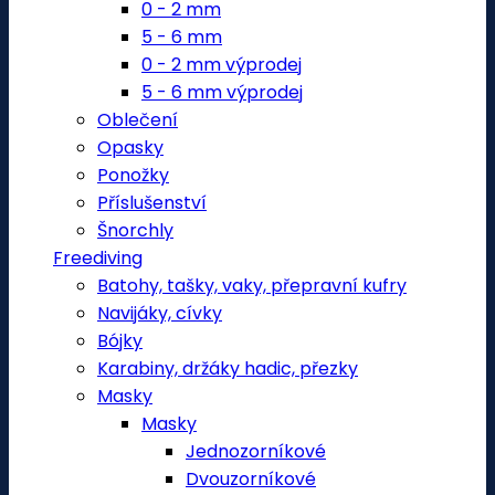
0 - 2 mm
5 - 6 mm
0 - 2 mm výprodej
5 - 6 mm výprodej
Oblečení
Opasky
Ponožky
Příslušenství
Šnorchly
Freediving
Batohy, tašky, vaky, přepravní kufry
Navijáky, cívky
Bójky
Karabiny, držáky hadic, přezky
Masky
Masky
Jednozorníkové
Dvouzorníkové