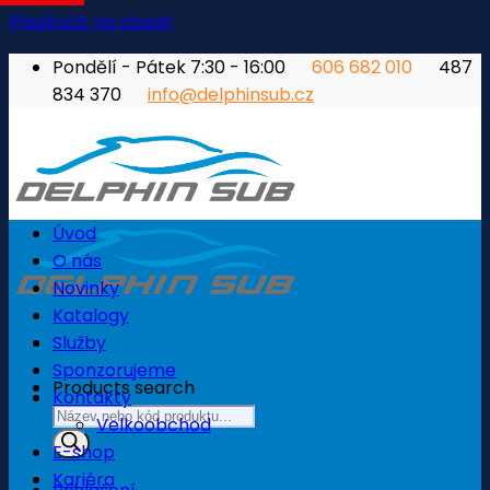
Přeskočit na obsah
Pondělí - Pátek 7:30 - 16:00
606 682 010
487
834 370
info@delphinsub.cz
Úvod
O nás
Novinky
Katalogy
Služby
Sponzorujeme
Products search
Kontakty
Velkoobchod
E-shop
Kariéra