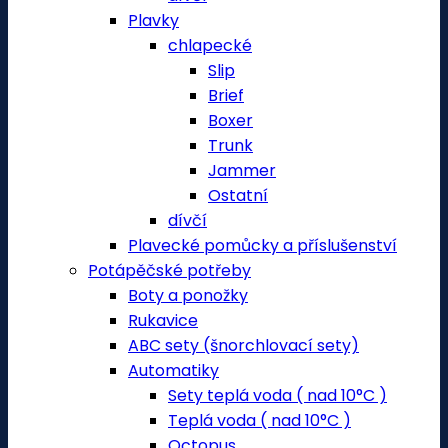
Plavky
chlapecké
Slip
Brief
Boxer
Trunk
Jammer
Ostatní
dívčí
Plavecké pomůcky a příslušenství
Potápěčské potřeby
Boty a ponožky
Rukavice
ABC sety (šnorchlovací sety)
Automatiky
Sety teplá voda ( nad 10°C )
Teplá voda ( nad 10°C )
Octopus