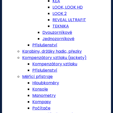
KEA
LOOK, LOOK HD
LOOK 2
REVEAL ULTRAFIT
TEKNIKA
Dvouzorníkové
Jednozorníkové
Příslušenství
Karabiny, držáky hadic, přezky
Kompenzátory vztlaku (jackety)
Kompenzátory vztlaku
Příslušenství
Měřící přístroje
Hloubkoměry
Konsole
Manometry
Kompasy
Počítače