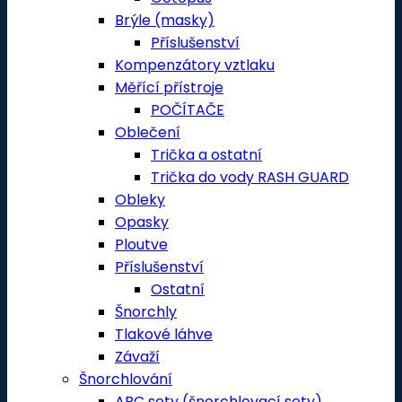
Brýle (masky)
Příslušenství
Kompenzátory vztlaku
Měřící přístroje
POČÍTAČE
Oblečení
Trička a ostatní
Trička do vody RASH GUARD
Obleky
Opasky
Ploutve
Příslušenství
Ostatní
Šnorchly
Tlakové láhve
Závaží
Šnorchlování
ABC sety (šnorchlovací sety)