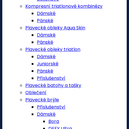
Kompresní triatlonové kombinézy
Dámské
Pánské
Plavecké obleky Aqua Skin
Dámské
Pánské
Plavecké obleky triatlon
Dámské
Juniorské
Pánské
Příslušenství
Plavecké batohy a tašky
Oblečení
Plavecké brýle
Příslušenství
Dámské
Bora
DEFY Ultra