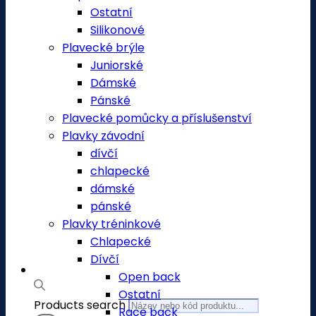
Ostatní
Silikonové
Plavecké brýle
Juniorské
Dámské
Pánské
Plavecké pomůcky a příslušenství
Plavky závodní
dívčí
chlapecké
dámské
pánské
Plavky tréninkové
Chlapecké
Dívčí
Open back
Ostatní
Products search
Race back