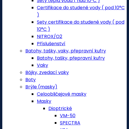
Sety teplá voda ( nad 10°C )
Certifikace do studené vody ( pod 10°C
)
Sety certifikace do studené vody ( pod
10°C )
NITROX/O2
Příslušenství
Batohy, tašky, vaky, přepravní kufry
Batohy, tašky, přepravní kufry
Vaky
Bójky, zvedací vaky
Boty
Brýle (masky)
Celoobličejové masky
Masky
Dioptrické
VM-50
SPECTRA