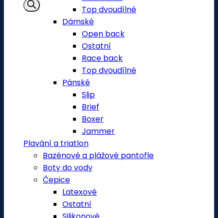
Top dvoudílné
Dámské
Open back
Ostatní
Race back
Top dvoudílné
Pánské
Slip
Brief
Boxer
Jammer
Plavání a triatlon
Bazénové a plážové pantofle
Boty do vody
Čepice
Latexové
Ostatní
Silikonové