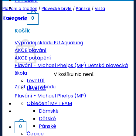
Přihlášení
Plavání a triatlon
/
Plavecké brýle
/
Pánské
/
Vista
Kategorie
0
Kč
0
Košík
Výprodej skladu EU Aqualung
AKCE plavání
AKCE potápění
Plavání - Michael Phelps (MP) Dětská plavecká
škola
V košíku nic není.
Level 01
Zpět do obchodu
Level 02
Plavání - Michael Phelps (MP)
Oblečení MP TEAM
Dámské
Dětské
Pánské
0
Čepice