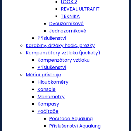
LOOK 2
REVEAL ULTRAFIT
TEKNIKA
Dvouzorníkové
Jednozorníkové
Příslušenství
Karabiny, držáky hadic, přezky
Kompenzátory vztlaku (jackety)
Kompenzátory vztlaku
Příslušenství
Měřící přístroje
Hloubkoměry
Konsole
Manometry
Kompasy
Počítače
Počítače Aqualung
Příslušenství Aqualung