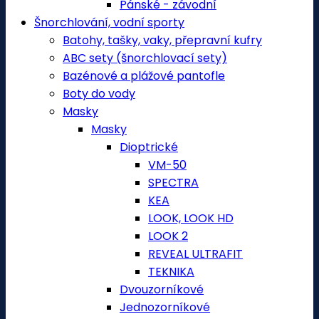
Pánské - závodní
Šnorchlování, vodní sporty
Batohy, tašky, vaky, přepravní kufry
ABC sety (šnorchlovací sety)
Bazénové a plážové pantofle
Boty do vody
Masky
Masky
Dioptrické
VM-50
SPECTRA
KEA
LOOK, LOOK HD
LOOK 2
REVEAL ULTRAFIT
TEKNIKA
Dvouzorníkové
Jednozorníkové