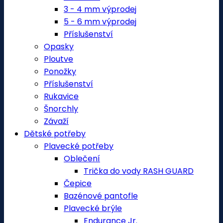
3 - 4 mm výprodej
5 - 6 mm výprodej
Příslušenství
Opasky
Ploutve
Ponožky
Příslušenství
Rukavice
Šnorchly
Závaží
Dětské potřeby
Plavecké potřeby
Oblečení
Trička do vody RASH GUARD
Čepice
Bazénové pantofle
Plavecké brýle
Endurance Jr.