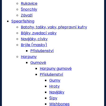
Rukavice
Šnorchly
Závaží
Spearfishing
Batohy, tašky, vaky, přepravní kufry
Bójky, zvedací vaky
Navijáky, cívky
Brýle (masky)
Příslušenství
Harpuny
Gumové
Harpuny gumové
Příslušenství
Gumy
Hroty
Navijáky
Šípy
Wishbones