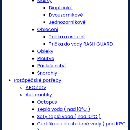
Masky
Dioptrické
Dvouzorníkové
Jednozorníkové
Oblečení
Trička a ostatní
Trička do vody RASH GUARD
Obleky
Ploutve
Příslušenství
Šnorchly
Potápěčské potřeby
ABC sety
Automatiky
Octopus
Teplá voda ( nad 10°C )
Sety teplá voda ( nad 10°C )
Certifikace do studené vody ( pod 10°C