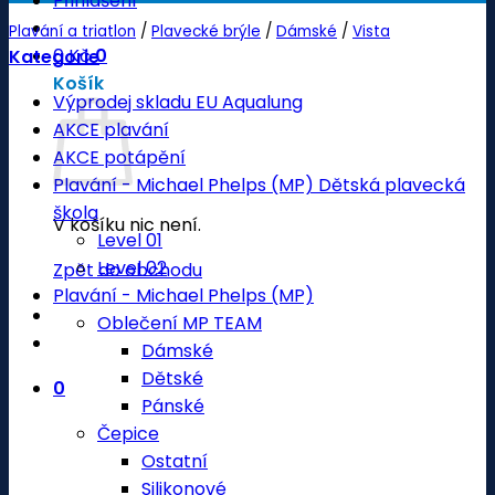
Přihlášení
Plavání a triatlon
/
Plavecké brýle
/
Dámské
/
Vista
0
Kč
0
Kategorie
Košík
Výprodej skladu EU Aqualung
AKCE plavání
AKCE potápění
Plavání - Michael Phelps (MP) Dětská plavecká
škola
V košíku nic není.
Level 01
Level 02
Zpět do obchodu
Plavání - Michael Phelps (MP)
Oblečení MP TEAM
Dámské
Dětské
0
Pánské
Čepice
Ostatní
Silikonové