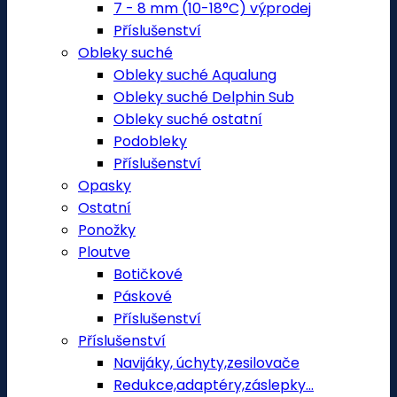
7 - 8 mm (10-18°C) výprodej
Příslušenství
Obleky suché
Obleky suché Aqualung
Obleky suché Delphin Sub
Obleky suché ostatní
Podobleky
Příslušenství
Opasky
Ostatní
Ponožky
Ploutve
Botičkové
Páskové
Příslušenství
Příslušenství
Navijáky, úchyty,zesilovače
Redukce,adaptéry,záslepky...