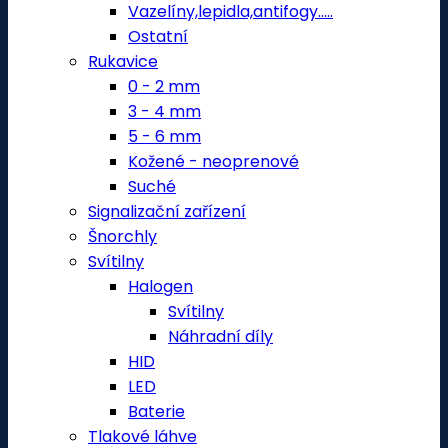
Vazelíny,lepidla,antifogy.....
Ostatní
Rukavice
0 - 2 mm
3 - 4 mm
5 - 6 mm
Kožené - neoprenové
Suché
Signalizační zařízení
Šnorchly
Svítilny
Halogen
Svítilny
Náhradní díly
HID
LED
Baterie
Tlakové láhve