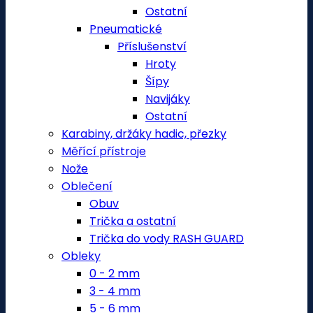
Ostatní
Pneumatické
Příslušenství
Hroty
Šípy
Navijáky
Ostatní
Karabiny, držáky hadic, přezky
Měřící přístroje
Nože
Oblečení
Obuv
Trička a ostatní
Trička do vody RASH GUARD
Obleky
0 - 2 mm
3 - 4 mm
5 - 6 mm