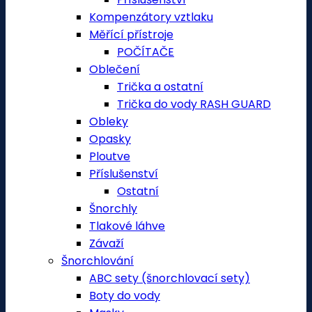
Kompenzátory vztlaku
Měřící přístroje
POČÍTAČE
Oblečení
Trička a ostatní
Trička do vody RASH GUARD
Obleky
Opasky
Ploutve
Příslušenství
Ostatní
Šnorchly
Tlakové láhve
Závaží
Šnorchlování
ABC sety (šnorchlovací sety)
Boty do vody