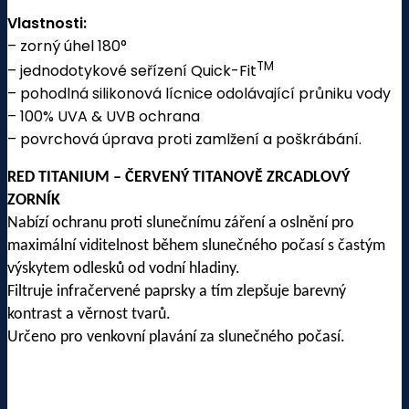
Vlastnosti:
– zorný úhel 180°
TM
– jednodotykové seřízení Quick-Fit
– pohodlná silikonová lícnice odolávající průniku vody
– 100% UVA & UVB ochrana
– povrchová úprava proti zamlžení a poškrábání.
RED TITANIUM – ČERVENÝ TITANOVĚ ZRCADLOVÝ
ZORNÍK
Nabízí ochranu proti slunečnímu záření a oslnění pro
maximální viditelnost během slunečného počasí s častým
výskytem odlesků od vodní hladiny.
Filtruje infračervené paprsky a tím zlepšuje barevný
kontrast a věrnost tvarů.
Určeno pro venkovní plavání za slunečného počasí.