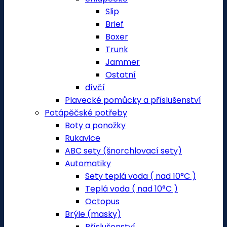
Slip
Brief
Boxer
Trunk
Jammer
Ostatní
dívčí
Plavecké pomůcky a příslušenství
Potápěčské potřeby
Boty a ponožky
Rukavice
ABC sety (šnorchlovací sety)
Automatiky
Sety teplá voda ( nad 10°C )
Teplá voda ( nad 10°C )
Octopus
Brýle (masky)
Příslušenství