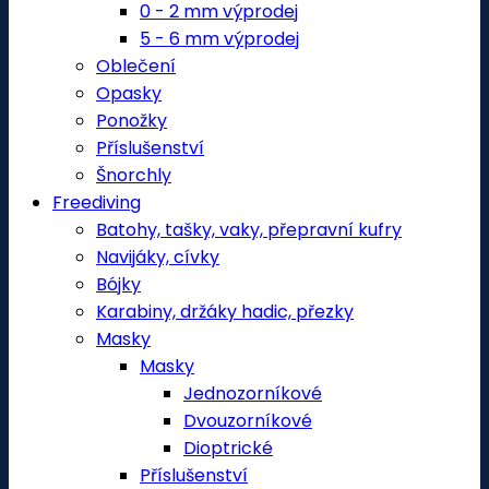
0 - 2 mm výprodej
5 - 6 mm výprodej
Oblečení
Opasky
Ponožky
Příslušenství
Šnorchly
Freediving
Batohy, tašky, vaky, přepravní kufry
Navijáky, cívky
Bójky
Karabiny, držáky hadic, přezky
Masky
Masky
Jednozorníkové
Dvouzorníkové
Dioptrické
Příslušenství