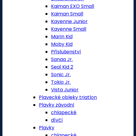
Kaiman EXO Small
Kaiman Small
Kayenne Junior
Kayenne Small
Marin Kid
Moby Kid
Příslušenství
Sanaa Jr.
Seal Kid 2
Sonic Jr.
Tokio Jr.
Vista Junior
Plavecké obleky triatlon
Plavky závodní
chlapecké
dívčí
Plavky
chlapecké