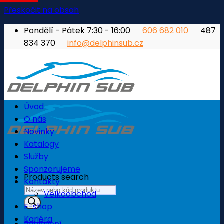
Přeskočit na obsah
Pondělí - Pátek 7:30 - 16:00
606 682 010
487
834 370
info@delphinsub.cz
Úvod
O nás
Novinky
Katalogy
Služby
Sponzorujeme
Products search
Kontakty
Velkoobchod
E-shop
Kariéra