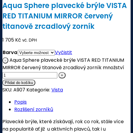
Aqua Sphere plavecké brýle VISTA
RED TITANIUM MIRROR červený
titanově zrcadlový zorník
1 705
Kč
vč. DPH
Barva
Vyčistit
Aqua Sphere plavecké brýle VISTA RED TITANIUM
MIRROR červený titanově zrcadlový zorník množství
Přidat do košíku
SKU:
A907
Kategorie:
Vista
Popis
Rozlišení zorníků
Plavecké brýle, které získávají, rok co rok, stále více
na popularitě ať již u aktivních plavců, tak i u