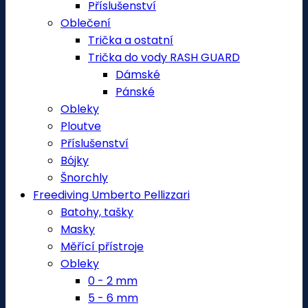
Příslušenství
Oblečení
Trička a ostatní
Trička do vody RASH GUARD
Dámské
Pánské
Obleky
Ploutve
Příslušenství
Bójky
Šnorchly
Freediving Umberto Pellizzari
Batohy, tašky
Masky
Měřící přístroje
Obleky
0 - 2 mm
5 - 6 mm