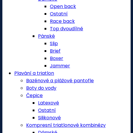
Open back
Ostatní
Race back
Top dvoudílné
Pánské
Slip
Brief
Boxer
Jammer
Plavání a triatlon
Bazénové a plážové pantofle
Boty do vody
Čepice
Latexové
Ostatní
Silikonové
Kompresní triatlonové kombinézy
Dámské