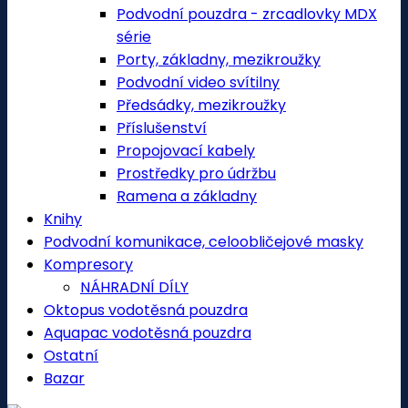
Podvodní pouzdra - zrcadlovky MDX
série
Porty, základny, mezikroužky
Podvodní video svítilny
Předsádky, mezikroužky
Příslušenství
Propojovací kabely
Prostředky pro údržbu
Ramena a základny
Knihy
Podvodní komunikace, celoobličejové masky
Kompresory
NÁHRADNÍ DÍLY
Oktopus vodotěsná pouzdra
Aquapac vodotěsná pouzdra
Ostatní
Bazar