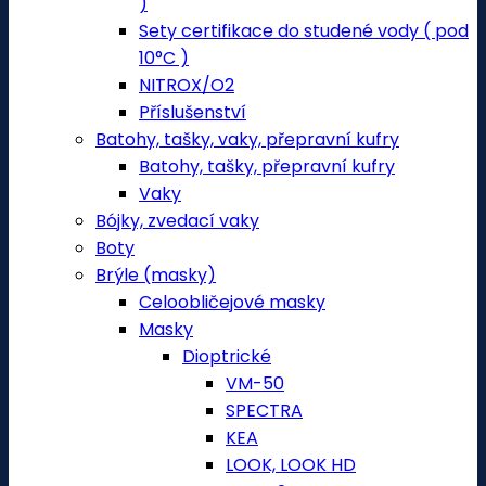
)
Sety certifikace do studené vody ( pod
10°C )
NITROX/O2
Příslušenství
Batohy, tašky, vaky, přepravní kufry
Batohy, tašky, přepravní kufry
Vaky
Bójky, zvedací vaky
Boty
Brýle (masky)
Celoobličejové masky
Masky
Dioptrické
VM-50
SPECTRA
KEA
LOOK, LOOK HD