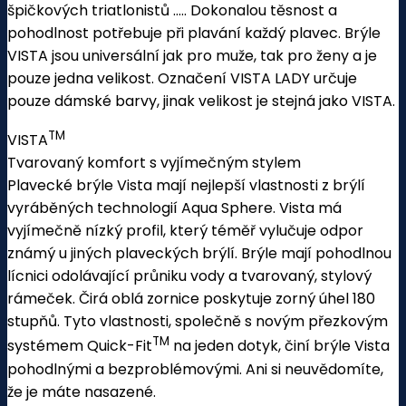
špičkových triatlonistů ….. Dokonalou těsnost a
pohodlnost potřebuje při plavání každý plavec. Brýle
VISTA jsou universální jak pro muže, tak pro ženy a je
pouze jedna velikost. Označení VISTA LADY určuje
pouze dámské barvy, jinak velikost je stejná jako VISTA.
TM
VISTA
Tvarovaný komfort s vyjímečným stylem
Plavecké brýle Vista mají nejlepší vlastnosti z brýlí
vyráběných technologií Aqua Sphere. Vista má
vyjímečně nízký profil, který téměř vylučuje odpor
známý u jiných plaveckých brýlí. Brýle mají pohodlnou
lícnici odolávající průniku vody a tvarovaný, stylový
rámeček. Čirá oblá zornice poskytuje zorný úhel 180
stupňů. Tyto vlastnosti, společně s novým přezkovým
TM
systémem Quick-Fit
na jeden dotyk, činí brýle Vista
pohodlnými a bezproblémovými. Ani si neuvědomíte,
že je máte nasazené.