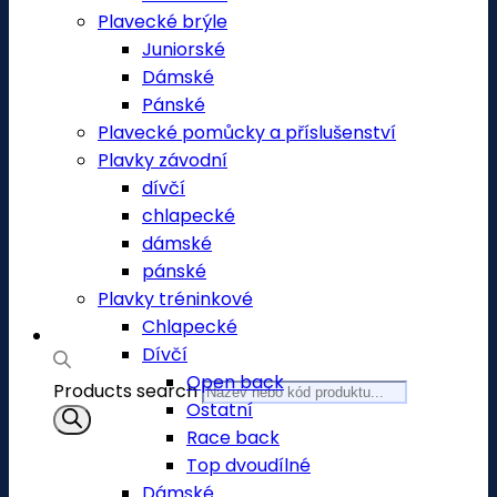
Plavecké brýle
Juniorské
Dámské
Pánské
Plavecké pomůcky a příslušenství
Plavky závodní
dívčí
chlapecké
dámské
pánské
Plavky tréninkové
Chlapecké
Dívčí
Open back
Products search
Ostatní
Race back
Top dvoudílné
Dámské