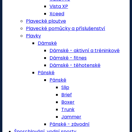
Vista XP
Xceed
Plavecké ploutve
Plavecké pomůcky a příslušenství
Plavky
Dámské
Dámské - aktivní a tréninkové
Dámské - fitnes
Dámské - těhotenské
Pánské
Pánské
Slip
Brief
Boxer
Trunk
Jammer
Pánské - závodní
Šnorchlování, vodní sporty