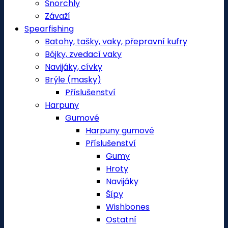
Šnorchly
Závaží
Spearfishing
Batohy, tašky, vaky, přepravní kufry
Bójky, zvedací vaky
Navijáky, cívky
Brýle (masky)
Příslušenství
Harpuny
Gumové
Harpuny gumové
Příslušenství
Gumy
Hroty
Navijáky
Šípy
Wishbones
Ostatní