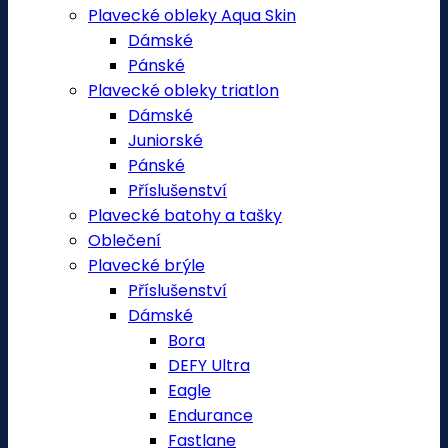
Plavecké obleky Aqua Skin
Dámské
Pánské
Plavecké obleky triatlon
Dámské
Juniorské
Pánské
Příslušenství
Plavecké batohy a tašky
Oblečení
Plavecké brýle
Příslušenství
Dámské
Bora
DEFY Ultra
Eagle
Endurance
Fastlane