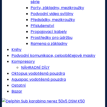
série
Porty, základny, mezikroužky
Podvodní video svítilny
Předsádky, mezikroužky
Příslušenství
Propojovací kabely
Prostředky pro údržbu
Ramena a základny
Knihy
Podvodní komunikace, celoobličejové masky
Kompresory
NÁHRADNÍ DÍLY
Oktopus vodotěsná pouzdra
Aquapac vodotěsná pouzdra
Ostatní
Bazar