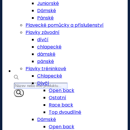
Juniorské
Dámské
Pánské
Plavecké pomůcky a příslušenství
Plavky závodní
dívčí
chlapecké
dámské
pánské
Plavky tréninkové
Chlapecké
Dívčí
Products
Open back
search
Ostatní
Race back
Top dvoudílné
Dámské
Open back