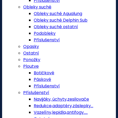
Příslušenství
Obleky suché
Obleky suché Aqualung
Obleky suché Delphin Sub
Obleky suché ostatní
Podobleky
Příslušenství
Opasky
Ostatní
Ponožky
Ploutve
Botičkové
Páskové
Příslušenství
Příslušenství
Navijáky, úchyty,zesilovače
Redukce,adaptéry,záslepky...
Vazelíny,lepidla,antifogy.....