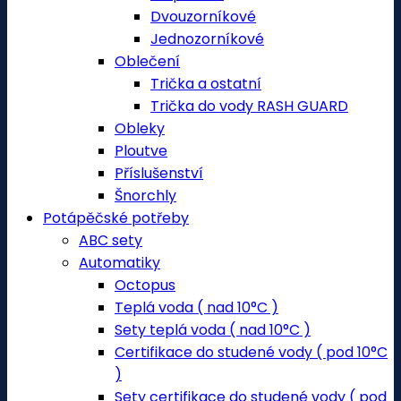
Dvouzorníkové
Jednozorníkové
Oblečení
Trička a ostatní
Trička do vody RASH GUARD
Obleky
Ploutve
Příslušenství
Šnorchly
Potápěčské potřeby
ABC sety
Automatiky
Octopus
Teplá voda ( nad 10°C )
Sety teplá voda ( nad 10°C )
Certifikace do studené vody ( pod 10°C
)
Sety certifikace do studené vody ( pod