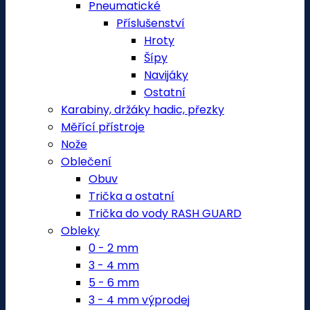
Pneumatické
Příslušenství
Hroty
Šípy
Navijáky
Ostatní
Karabiny, držáky hadic, přezky
Měřící přístroje
Nože
Oblečení
Obuv
Trička a ostatní
Trička do vody RASH GUARD
Obleky
0 - 2 mm
3 - 4 mm
5 - 6 mm
3 - 4 mm výprodej