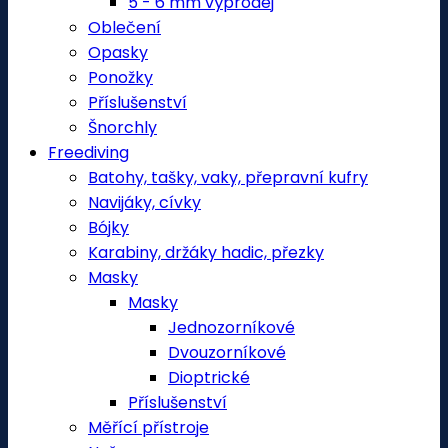
5 - 6 mm výprodej
Oblečení
Opasky
Ponožky
Příslušenství
Šnorchly
Freediving
Batohy, tašky, vaky, přepravní kufry
Navijáky, cívky
Bójky
Karabiny, držáky hadic, přezky
Masky
Masky
Jednozorníkové
Dvouzorníkové
Dioptrické
Příslušenství
Měřící přístroje