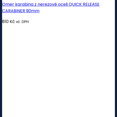
Omer karabina z nerezové oceli QUICK RELEASE
CARABINER 90mm
810
Kč
vč. DPH