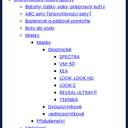
Batohy, tašky, vaky, přepravní kufry
ABC sety (šnorchlovací sety)
Bazénové a plážové pantofle
Boty do vody
Masky
Masky
Dioptrické
SPECTRA
VM-50
KEA
LOOK, LOOK HD
LOOK 2
REVEAL ULTRAFIT
TEKNIKA
Dvouzorníkové
Jednozorníkové
Příslušenství