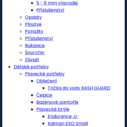
5 - 6 mm výprodej
Příslušenství
Opasky
Ploutve
Ponožky
Příslušenství
Rukavice
Šnorchly
Závaží
Dětské potřeby
Plavecké potřeby
Oblečení
Trička do vody RASH GUARD
Čepice
Bazénové pantofle
Plavecké brýle
Endurance Jr.
Kaiman EXO Small