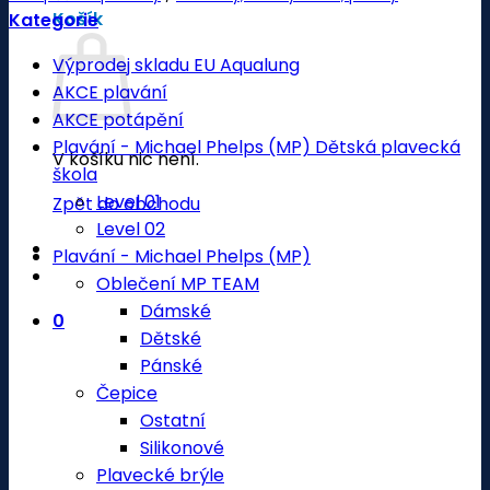
Košík
Kategorie
Výprodej skladu EU Aqualung
AKCE plavání
AKCE potápění
Plavání - Michael Phelps (MP) Dětská plavecká
V košíku nic není.
škola
Level 01
Zpět do obchodu
Level 02
Plavání - Michael Phelps (MP)
Oblečení MP TEAM
Dámské
0
Dětské
Pánské
Čepice
Ostatní
Silikonové
Plavecké brýle