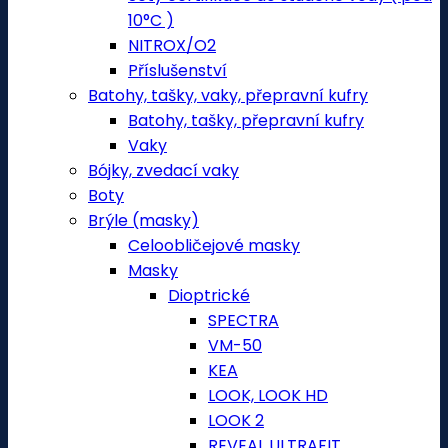
10°C )
NITROX/O2
Příslušenství
Batohy, tašky, vaky, přepravní kufry
Batohy, tašky, přepravní kufry
Vaky
Bójky, zvedací vaky
Boty
Brýle (masky)
Celoobličejové masky
Masky
Dioptrické
SPECTRA
VM-50
KEA
LOOK, LOOK HD
LOOK 2
REVEAL ULTRAFIT