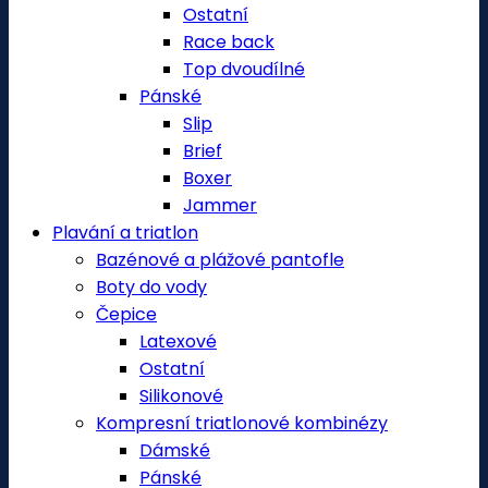
Ostatní
Race back
Top dvoudílné
Pánské
Slip
Brief
Boxer
Jammer
Plavání a triatlon
Bazénové a plážové pantofle
Boty do vody
Čepice
Latexové
Ostatní
Silikonové
Kompresní triatlonové kombinézy
Dámské
Pánské