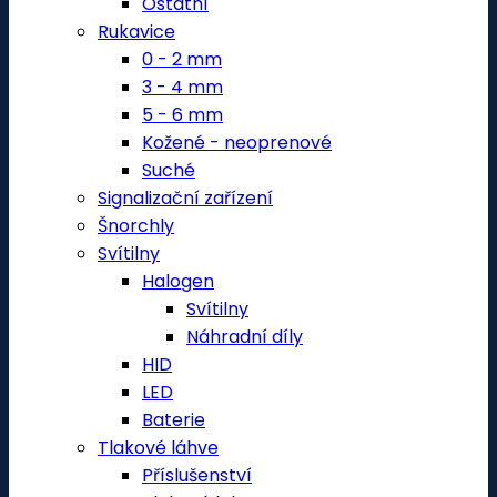
Ostatní
Rukavice
0 - 2 mm
3 - 4 mm
5 - 6 mm
Kožené - neoprenové
Suché
Signalizační zařízení
Šnorchly
Svítilny
Halogen
Svítilny
Náhradní díly
HID
LED
Baterie
Tlakové láhve
Příslušenství