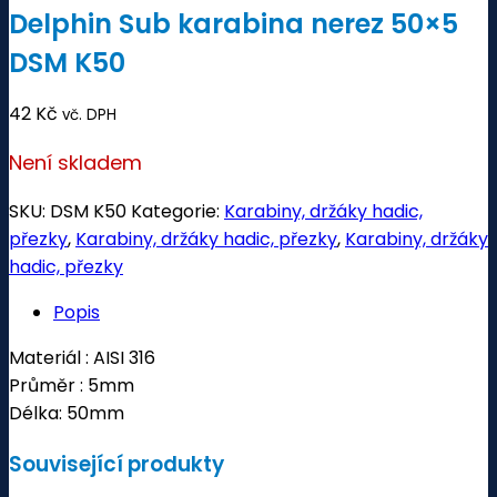
Delphin Sub karabina nerez 50×5
DSM K50
42
Kč
vč. DPH
Není skladem
SKU:
DSM K50
Kategorie:
Karabiny, držáky hadic,
přezky
,
Karabiny, držáky hadic, přezky
,
Karabiny, držáky
hadic, přezky
Popis
Materiál : AISI 316
Průměr : 5mm
Délka: 50mm
Související produkty