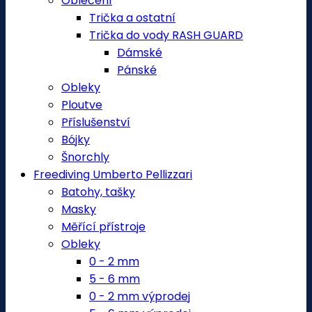
Oblečení
Trička a ostatní
Trička do vody RASH GUARD
Dámské
Pánské
Obleky
Ploutve
Příslušenství
Bójky
Šnorchly
Freediving Umberto Pellizzari
Batohy, tašky
Masky
Měřící přístroje
Obleky
0 - 2 mm
5 - 6 mm
0 - 2 mm výprodej