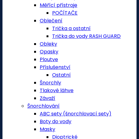
Měřící přístroje
POČÍTAČE
Oblečení
Trička a ostatní
Trička do vody RASH GUARD
Obleky
Opasky
Ploutve
Příslušenství
Ostatní
Šnorchly
Tlakové láhve
Závaží
Šnorchlování
ABC sety (šnorchlovací sety)
Boty do vody
Masky
Dioptrické