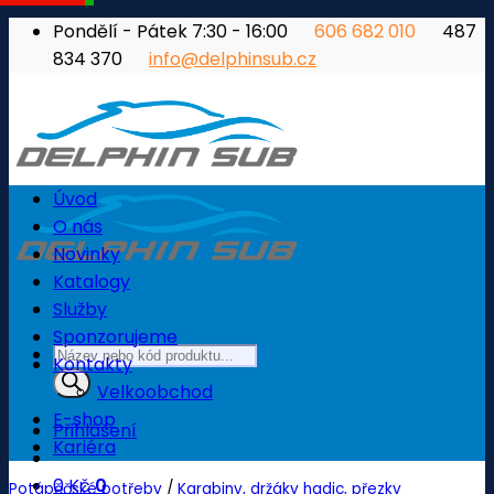
Přeskočit
Pondělí - Pátek 7:30 - 16:00
606 682 010
487
na
834 370
info@delphinsub.cz
obsah
Úvod
O nás
Novinky
Katalogy
Služby
Sponzorujeme
Products
Kontakty
search
Velkoobchod
E-shop
Přihlášení
Kariéra
0
Kč
0
Potápěčské potřeby
/
Karabiny, držáky hadic, přezky