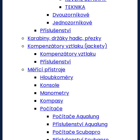
TEKNIKA
Dvouzorníkové
Jednozorníkové
Příslušenství
Karabiny, držáky hadic, přezky
Kompenzátory vztlaku (jackety)
Kompenzátory vztlaku
Příslušenství
Měřící přístroje
Hloubkoměry
Konsole
Manometry
Kompasy
Počítače
Počítače Aqualung
Příslušenství Aqualung
Počítače Scubapro
Příslušenství Scubapro