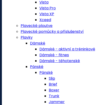
Vista
Vista Pro
Vista XP
Xceed
Plavecké ploutve
Plavecké pomůcky a příslušenství
Plavky
Dámské
Dámské - aktivní a tréninkové
Dámské - fitnes
Dámské - těhotenské
Pánské
Pánské
Slip
Brief
Boxer
Trunk
Jammer