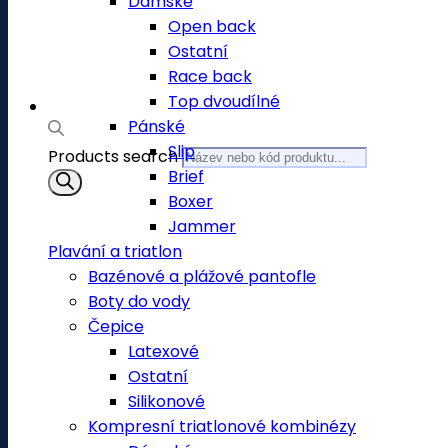
Dámské
Open back
Ostatní
Race back
Top dvoudílné
Pánské
Slip
Products search
Brief
Boxer
Jammer
Plavání a triatlon
Bazénové a plážové pantofle
Boty do vody
Čepice
Latexové
Ostatní
Silikonové
Kompresní triatlonové kombinézy