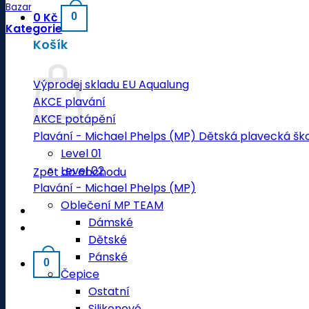
Bazar
0
Kč
0
Kategorie
Košík
Výprodej skladu EU Aqualung
AKCE plavání
AKCE potápění
Plavání - Michael Phelps (MP) Dětská plavecká šk
Level 01
Level 02
Zpět do obchodu
Plavání - Michael Phelps (MP)
Oblečení MP TEAM
Dámské
Dětské
Pánské
0
Čepice
Ostatní
Silikonové