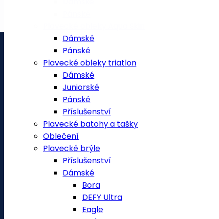
Dámské
Pánské
Plavecké obleky Aqua Skin
Dámské
Pánské
Plavecké obleky triatlon
Dámské
Juniorské
Pánské
Příslušenství
Plavecké batohy a tašky
Oblečení
Plavecké brýle
Příslušenství
Dámské
Bora
DEFY Ultra
Eagle