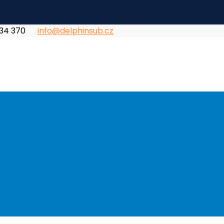
834 370
info@delphinsub.cz