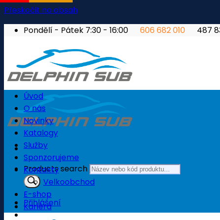
Přeskočit na obsah
Pondělí - Pátek 7:30 - 16:00
606 682 010
487 
Úvod
O nás
Novinky
Katalogy
Služby
Sponzorujeme
Products search
Kontakty
Velkoobchod
E-shop
Přihlášení
Kariéra