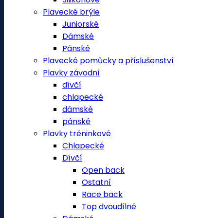
Plavecké brýle
Juniorské
Dámské
Pánské
Plavecké pomůcky a příslušenství
Plavky závodní
dívčí
chlapecké
dámské
pánské
Plavky tréninkové
Chlapecké
Dívčí
Open back
Ostatní
Race back
Top dvoudílné