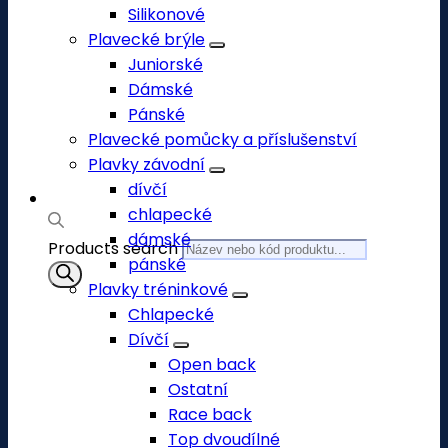
Silikonové
Plavecké brýle
Juniorské
Dámské
Pánské
Plavecké pomůcky a příslušenství
Plavky závodní
dívčí
chlapecké
dámské
Products search
pánské
Plavky tréninkové
Chlapecké
Dívčí
Open back
Ostatní
Race back
Top dvoudílné