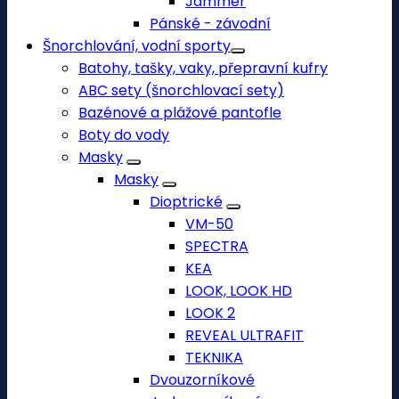
Jammer
Pánské - závodní
Šnorchlování, vodní sporty
Batohy, tašky, vaky, přepravní kufry
ABC sety (šnorchlovací sety)
Bazénové a plážové pantofle
Boty do vody
Masky
Masky
Dioptrické
VM-50
SPECTRA
KEA
LOOK, LOOK HD
LOOK 2
REVEAL ULTRAFIT
TEKNIKA
Dvouzorníkové