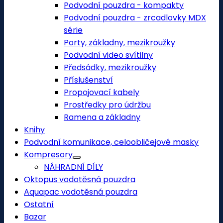
Podvodní pouzdra - kompakty
Podvodní pouzdra - zrcadlovky MDX
série
Porty, základny, mezikroužky
Podvodní video svítilny
Předsádky, mezikroužky
Příslušenství
Propojovací kabely
Prostředky pro údržbu
Ramena a základny
Knihy
Podvodní komunikace, celoobličejové masky
Kompresory
NÁHRADNÍ DÍLY
Oktopus vodotěsná pouzdra
Aquapac vodotěsná pouzdra
Ostatní
Bazar