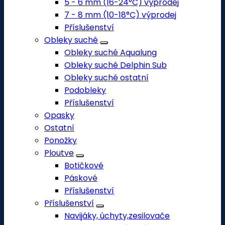
5 - 6 mm (16-24°C) výprodej
7 - 8 mm (10-18°C) výprodej
Příslušenství
Obleky suché
Obleky suché Aqualung
Obleky suché Delphin Sub
Obleky suché ostatní
Podobleky
Příslušenství
Opasky
Ostatní
Ponožky
Ploutve
Botičkové
Páskové
Příslušenství
Příslušenství
Navijáky, úchyty,zesilovače