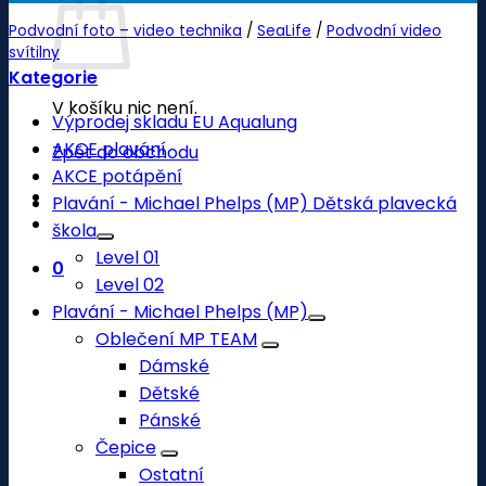
Podvodní foto – video technika
/
SeaLife
/
Podvodní video
svítilny
Kategorie
V košíku nic není.
Výprodej skladu EU Aqualung
AKCE plavání
Zpět do obchodu
AKCE potápění
Plavání - Michael Phelps (MP) Dětská plavecká
škola
Level 01
0
Level 02
Plavání - Michael Phelps (MP)
Oblečení MP TEAM
Dámské
Dětské
Pánské
Čepice
Ostatní