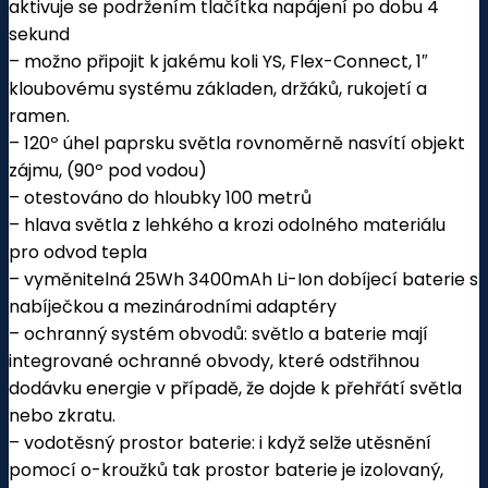
a
ktivuje se podržením tlačítka napájení po dobu 4
sekund
– možno připojit k jakému koli YS, Flex-Connect, 1″
kloubovému systému základen, držáků, rukojetí a
ramen.
– 120º úhel paprsku světla rovnoměrně nasvítí objekt
zájmu, (90º pod vodou)
– otestováno do hloubky 100 metrů
– hlava světla z lehkého a krozi odolného materiálu
pro odvod tepla
– vyměnitelná 25Wh 3400mAh Li-Ion dobíjecí baterie s
nabíječkou a mezinárodními adaptéry
– ochranný systém obvodů: světlo a baterie mají
integrované ochranné obvody, které odstřihnou
dodávku energie v případě, že dojde k přehřátí světla
nebo zkratu.
– vodotěsný prostor baterie: i když selže utěsnění
pomocí o-kroužků tak prostor baterie je izolovaný,