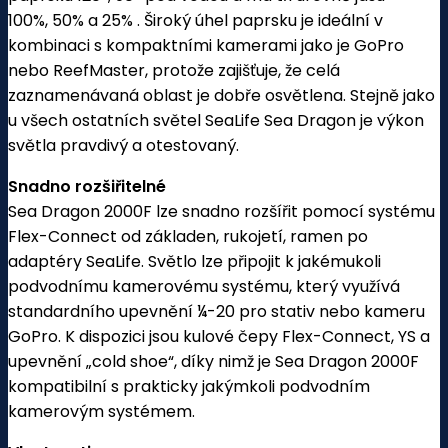
100%, 50% a 25% .
Široký úhel paprsku je ideální v
kombinaci s kompaktními kamerami jako je GoPro
nebo ReefMaster, protože zajišťuje, že celá
zaznamenávaná oblast je dobře osvětlena.
Stejně jako
u všech ostatních světel SeaLife Sea Dragon je výkon
světla pravdivý a otestovaný.
Snadno rozšiřitelné
Sea Dragon 2000F lze snadno rozšířit pomocí systému
Flex-Connect od základen, rukojetí, ramen po
adaptéry SeaLife.
Světlo lze připojit k jakémukoli
podvodnímu kamerovému systému, který využívá
standardního upevnění ¼-20 pro stativ nebo kameru
GoPro.
K dispozici jsou kulové čepy Flex-Connect, YS a
upevnění „cold shoe“, díky nimž je Sea Dragon 2000F
kompatibilní s prakticky jakýmkoli podvodním
kamerovým systémem.