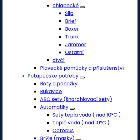
chlapecké
Slip
Brief
Boxer
Trunk
Jammer
Ostatní
dívčí
Plavecké pomůcky a příslušenství
Potápěčské potřeby
Boty a ponožky
Rukavice
ABC sety (šnorchlovací sety)
Automatiky
Sety teplá voda ( nad 10°C )
Teplá voda ( nad 10°C )
Octopus
Brýle (masky)