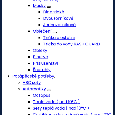
Masky
Dioptrické
Dvouzorníkové
Jednozorníkové
Oblečení
Trička a ostatní
Trička do vody RASH GUARD
Obleky
Ploutve
Příslušenství
Šnorchly
Potápěčské potřeby
ABC sety
Automatiky
Octopus
Teplá voda ( nad 10°C )
Sety teplá voda ( nad 10°C )
Certifikace do studené vody ( pod 10°C