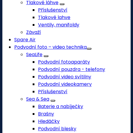
Tlakové láhve
Příslušenství
Tlakové lahve
Ventily, manifoldy
Závaží
Spare Air
Podvodní foto – video technika
SeaLife
Podvodní fotoaparáty
Podvodní pouzdra - telefony
Podvodní video svítilny
Podvodní videokamery
Příslušenství
Sea & Sea
Baterie a nabíječky
Brašny
Hledáčky
Podvodní blesky