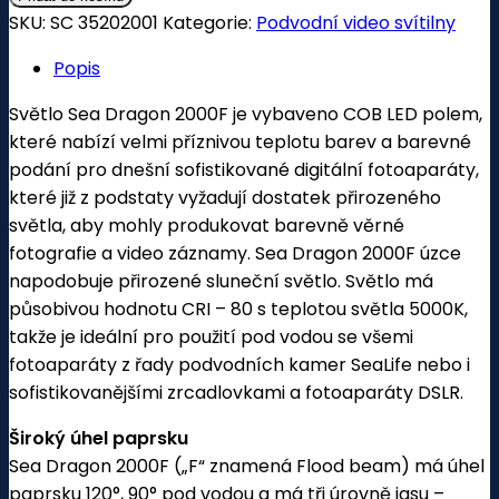
SKU:
SC 35202001
Kategorie:
Podvodní video svítilny
Popis
Světlo Sea Dragon 2000F je vybaveno COB LED polem,
které nabízí velmi příznivou teplotu barev a barevné
podání pro dnešní sofistikované digitální fotoaparáty,
které již z podstaty vyžadují dostatek přirozeného
světla, aby mohly produkovat barevně věrné
fotografie a video záznamy.
Sea Dragon 2000F úzce
napodobuje přirozené sluneční světlo.
Světlo má
působivou hodnotu CRI – 80 s teplotou světla 5000K,
takže je ideální pro použití pod vodou se všemi
fotoaparáty z řady podvodních kamer SeaLife nebo i
sofistikovanějšími zrcadlovkami a fotoaparáty DSLR.
Široký úhel paprsku
Sea Dragon 2000F („F“ znamená Flood beam) má úhel
paprsku 120°, 90° pod vodou a má tři úrovně jasu –