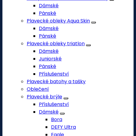
Dámské
Pánské
Plavecké obleky Aqua Skin
Dámské
Pánské
Plavecké obleky triatlon
Dámské
Juniorské
Pánské
Příslušenství
Plavecké batohy a tašky
Oblečení
Plavecké brýle
Příslušenství
Dámské
Bora
DEFY Ultra
Eagle