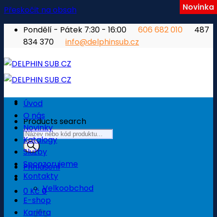
Novinka
Přeskočit na obsah
Pondělí - Pátek 7:30 - 16:00
606 682 010
487
834 370
info@delphinsub.cz
Úvod
O nás
Products search
Novinky
Katalogy
Služby
Sponzorujeme
Přihlášení
Kontakty
Velkoobchod
0
Kč
0
E-shop
Košík
Kariéra