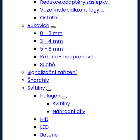
Redukce,adaptéry,záslepky...
Vazelíny,lepidla,antifogy.....
Ostatní
Rukavice
0 - 2 mm
3 - 4 mm
5 - 6 mm
Kožené - neoprenové
Suché
Signalizační zařízení
Šnorchly
Svítilny
Halogen
Svítilny
Náhradní díly
HID
LED
Baterie