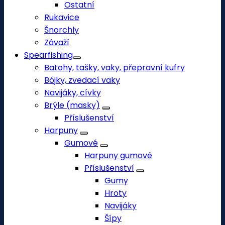
Ostatní
Rukavice
Šnorchly
Závaží
Spearfishing
Batohy, tašky, vaky, přepravní kufry
Bójky, zvedací vaky
Navijáky, cívky
Brýle (masky)
Příslušenství
Harpuny
Gumové
Harpuny gumové
Příslušenství
Gumy
Hroty
Navijáky
Šípy