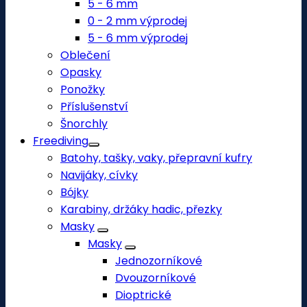
5 - 6 mm
0 - 2 mm výprodej
5 - 6 mm výprodej
Oblečení
Opasky
Ponožky
Příslušenství
Šnorchly
Freediving
Batohy, tašky, vaky, přepravní kufry
Navijáky, cívky
Bójky
Karabiny, držáky hadic, přezky
Masky
Masky
Jednozorníkové
Dvouzorníkové
Dioptrické