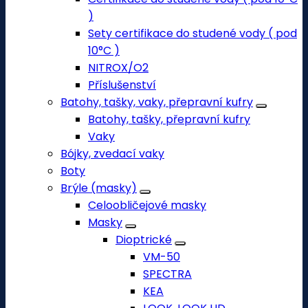
)
Sety certifikace do studené vody ( pod
10°C )
NITROX/O2
Příslušenství
Batohy, tašky, vaky, přepravní kufry
Batohy, tašky, přepravní kufry
Vaky
Bójky, zvedací vaky
Boty
Brýle (masky)
Celoobličejové masky
Masky
Dioptrické
VM-50
SPECTRA
KEA