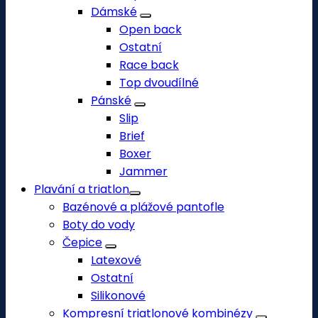
Dámské
Open back
Ostatní
Race back
Top dvoudílné
Pánské
Slip
Brief
Boxer
Jammer
Plavání a triatlon
Bazénové a plážové pantofle
Boty do vody
Čepice
Latexové
Ostatní
Silikonové
Kompresní triatlonové kombinézy