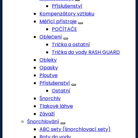
Příslušenství
Kompenzátory vztlaku
Měřící přístroje
POČÍTAČE
Oblečení
Trička a ostatní
Trička do vody RASH GUARD
Obleky
Opasky
Ploutve
Příslušenství
Ostatní
Šnorchly
Tlakové láhve
Závaží
Šnorchlování
ABC sety (šnorchlovací sety)
Boty do vody