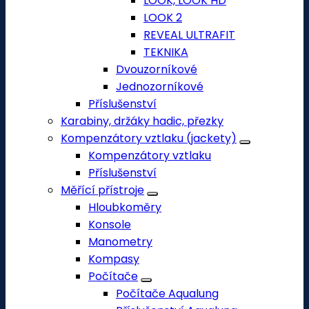
LOOK, LOOK HD
LOOK 2
REVEAL ULTRAFIT
TEKNIKA
Dvouzorníkové
Jednozorníkové
Příslušenství
Karabiny, držáky hadic, přezky
Kompenzátory vztlaku (jackety)
Kompenzátory vztlaku
Příslušenství
Měřící přístroje
Hloubkoměry
Konsole
Manometry
Kompasy
Počítače
Počítače Aqualung