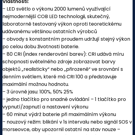
Vlastnosti:
– LED světlo o výkonu 2000 lumenů využívající
nejmodernější COB LED technologii, skutečný,
laboratorně testovaný výkon oproti teoretickému
udávanému většinou ostatních výrobců
– obvody s konstantním proudem udržují stejný výkon
po celou dobu životnosti baterie.
– 80 CRI (index renderování barev):
CRI udává míru
schopnosti světelného zdroje zobrazovat barvy
objektů „realisticky“ nebo „přirozeně“ ve srovnání s
denním světlem, které má CRI 100 a představuje
maximální možnou hodnotu.
– 3 úrovně jasu: 100%, 50% 25%
– jedno tlačítko pro snadné ovládání – 1 tlačítko pro
vypnutí/zapnutí a nastavení výkonu
– 60 minut výdrž baterie při maximálním výkonu
– n
ouzový režim: blikání v 1s intervalu nebo signál SOS v
morseovce, aby upozornil ostatní na stav nouze –