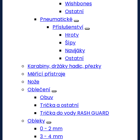
Wishbones
Ostatní
Pneumatické
Příslušenství
Hroty
Šípy
Navijáky
Ostatní
Karabiny, držáky hadic, přezky
Měřící přístroje
Nože
Oblečení
Obuv
Trička a ostatní
Trička do vody RASH GUARD
Obleky
0 - 2 mm
3 - 4 mm