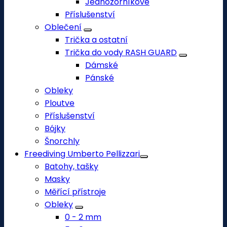
Jednozorníkové
Příslušenství
Oblečení
Trička a ostatní
Trička do vody RASH GUARD
Dámské
Pánské
Obleky
Ploutve
Příslušenství
Bójky
Šnorchly
Freediving Umberto Pellizzari
Batohy, tašky
Masky
Měřící přístroje
Obleky
0 - 2 mm