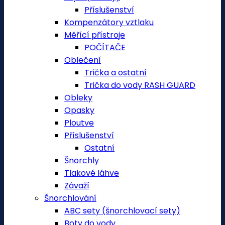
Příslušenství
Kompenzátory vztlaku
Měřící přístroje
POČÍTAČE
Oblečení
Trička a ostatní
Trička do vody RASH GUARD
Obleky
Opasky
Ploutve
Příslušenství
Ostatní
Šnorchly
Tlakové láhve
Závaží
Šnorchlování
ABC sety (šnorchlovací sety)
Boty do vody