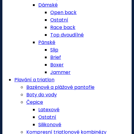
Dámské
Open back
Ostatní
Race back
Top dvoudílné
Pánské
Slip
Brief
Boxer
Jammer
Plavání a triatlon
Bazénové a plážové pantofle
Boty do vody
Čepice
Latexové
Ostatní
Silikonové
Kompresní triatlonové kombinézy