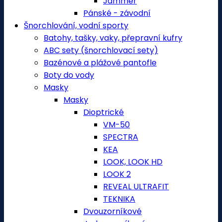
Jammer
Pánské - závodní
Šnorchlování, vodní sporty
Batohy, tašky, vaky, přepravní kufry
ABC sety (šnorchlovací sety)
Bazénové a plážové pantofle
Boty do vody
Masky
Masky
Dioptrické
VM-50
SPECTRA
KEA
LOOK, LOOK HD
LOOK 2
REVEAL ULTRAFIT
TEKNIKA
Dvouzorníkové