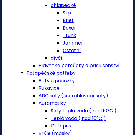
chlapecké
Slip
Brief
Boxer
Trunk
Jammer
Ostatní
dívčí
Plavecké pomůcky a příslušenství
Potápěčské potřeby
Boty a ponožky
Rukavice
ABC sety (šnorchlovací sety)
Automatiky
Sety teplá voda ( nad 10°C )
Teplá voda ( nad 10°C )
Octopus
Brýle (masky)