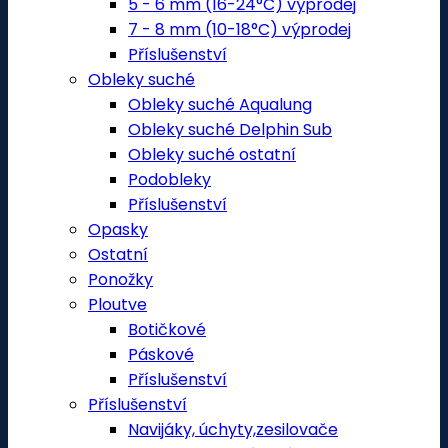
5 - 6 mm (16-24°C) výprodej
7 - 8 mm (10-18°C) výprodej
Příslušenství
Obleky suché
Obleky suché Aqualung
Obleky suché Delphin Sub
Obleky suché ostatní
Podobleky
Příslušenství
Opasky
Ostatní
Ponožky
Ploutve
Botičkové
Páskové
Příslušenství
Příslušenství
Navijáky, úchyty,zesilovače