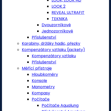
LOOK, LOOK HD
LOOK 2
REVEAL ULTRAFIT
TEKNIKA
Dvouzorníkové
Jednozorníkové
Příslušenství
Karabiny, držáky hadic, přezky
Kompenzátory vztlaku (jackety)
Kompenzátory vztlaku
Příslušenství
Měřící přístroje
Hloubkoměry
Konsole
Manometry
Kompasy
Počítače
Počítače Aqualung