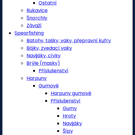
Ostatní
Rukavice
Šnorchly
Závaží
Spearfishing
Batohy, tašky, vaky, přepravní kufry
Bójky, zvedací vaky
Navijáky, cívky
Brýle (masky)
Příslušenství
Harpuny
Gumové
Harpuny gumové
Příslušenství
Gumy
Hroty
Navijáky
Šípy