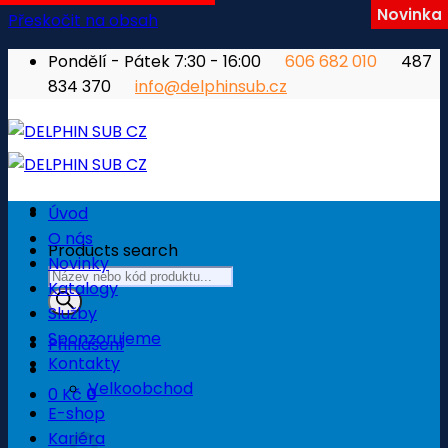
Novinka
Přeskočit na obsah
Pondělí - Pátek 7:30 - 16:00
606 682 010
487
834 370
info@delphinsub.cz
Úvod
O nás
Products search
Novinky
Katalogy
Služby
Sponzorujeme
Přihlášení
Kontakty
Velkoobchod
0
Kč
0
E-shop
Košík
Kariéra