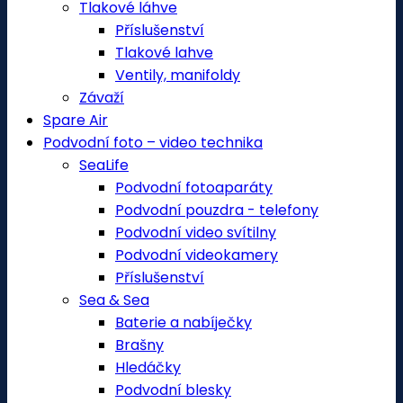
Tlakové láhve
Příslušenství
Tlakové lahve
Ventily, manifoldy
Závaží
Spare Air
Podvodní foto – video technika
SeaLife
Podvodní fotoaparáty
Podvodní pouzdra - telefony
Podvodní video svítilny
Podvodní videokamery
Příslušenství
Sea & Sea
Baterie a nabíječky
Brašny
Hledáčky
Podvodní blesky