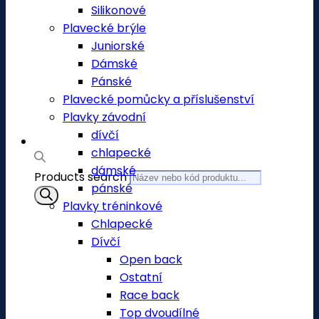
Silikonové
Plavecké brýle
Juniorské
Dámské
Pánské
Plavecké pomůcky a příslušenství
Plavky závodní
dívčí
chlapecké
dámské
Products search
pánské
Plavky tréninkové
Chlapecké
Dívčí
Open back
Ostatní
Race back
Top dvoudílné