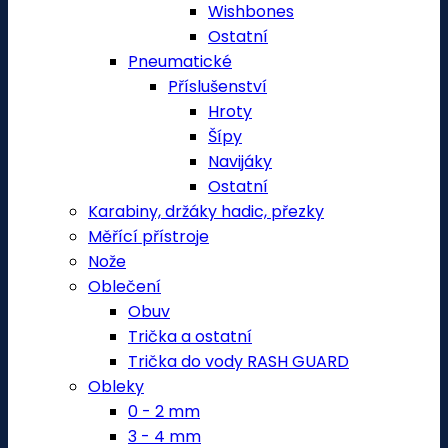
Wishbones
Ostatní
Pneumatické
Příslušenství
Hroty
Šípy
Navijáky
Ostatní
Karabiny, držáky hadic, přezky
Měřící přístroje
Nože
Oblečení
Obuv
Trička a ostatní
Trička do vody RASH GUARD
Obleky
0 - 2 mm
3 - 4 mm