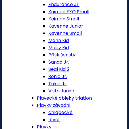
Endurance Jr.
Kaiman EXO Small
Kaiman Small
Kayenne Junior
Kayenne Small
Marin Kid
Moby Kid
Příslušenství
Sanaa Jr.
Seal Kid 2
Sonic Jr.
Tokio Jr.
Vista Junior
Plavecké obleky triatlon
Plavky závodní
chlapecké
dívčí
Plavky