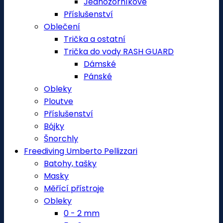
Jednozorníkové
Příslušenství
Oblečení
Trička a ostatní
Trička do vody RASH GUARD
Dámské
Pánské
Obleky
Ploutve
Příslušenství
Bójky
Šnorchly
Freediving Umberto Pellizzari
Batohy, tašky
Masky
Měřící přístroje
Obleky
0 - 2 mm