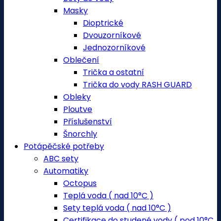
Masky
Dioptrické
Dvouzorníkové
Jednozorníkové
Oblečení
Trička a ostatní
Trička do vody RASH GUARD
Obleky
Ploutve
Příslušenství
Šnorchly
Potápěčské potřeby
ABC sety
Automatiky
Octopus
Teplá voda ( nad 10°C )
Sety teplá voda ( nad 10°C )
Certifikace do studené vody ( pod 10°C