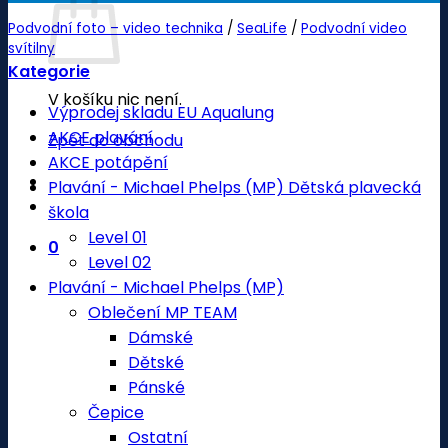
Podvodní foto – video technika
/
SeaLife
/
Podvodní video
svítilny
Kategorie
V košíku nic není.
Výprodej skladu EU Aqualung
AKCE plavání
Zpět do obchodu
AKCE potápění
Plavání - Michael Phelps (MP) Dětská plavecká
škola
Level 01
0
Level 02
Plavání - Michael Phelps (MP)
Oblečení MP TEAM
Dámské
Dětské
Pánské
Čepice
Ostatní