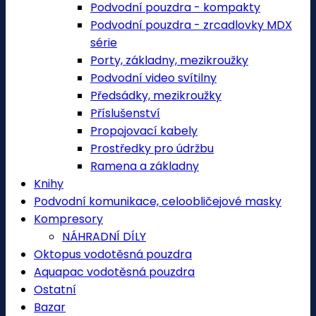
Podvodní pouzdra - kompakty
Podvodní pouzdra - zrcadlovky MDX
série
Porty, základny, mezikroužky
Podvodní video svítilny
Předsádky, mezikroužky
Příslušenství
Propojovací kabely
Prostředky pro údržbu
Ramena a základny
Knihy
Podvodní komunikace, celoobličejové masky
Kompresory
NÁHRADNÍ DÍLY
Oktopus vodotěsná pouzdra
Aquapac vodotěsná pouzdra
Ostatní
Bazar