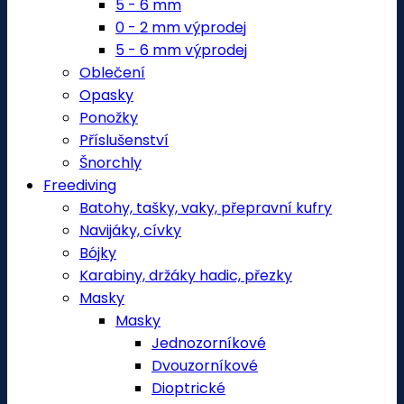
5 - 6 mm
0 - 2 mm výprodej
5 - 6 mm výprodej
Oblečení
Opasky
Ponožky
Příslušenství
Šnorchly
Freediving
Batohy, tašky, vaky, přepravní kufry
Navijáky, cívky
Bójky
Karabiny, držáky hadic, přezky
Masky
Masky
Jednozorníkové
Dvouzorníkové
Dioptrické