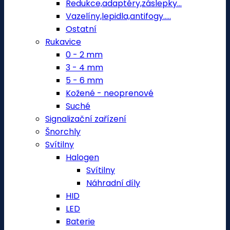
Redukce,adaptéry,záslepky...
Vazelíny,lepidla,antifogy.....
Ostatní
Rukavice
0 - 2 mm
3 - 4 mm
5 - 6 mm
Kožené - neoprenové
Suché
Signalizační zařízení
Šnorchly
Svítilny
Halogen
Svítilny
Náhradní díly
HID
LED
Baterie