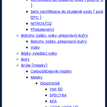
)
Sety certifikace do studené vody ( pod
10°C )
NITROX/O2
Příslušenství
Batohy, tašky, vaky, přepravní kufry
Batohy, tašky, přepravní kufry
Vaky
Bójky, zvedací vaky
Boty
Brýle (masky)
Celoobličejové masky
Masky
Dioptrické
VM-50
SPECTRA
KEA