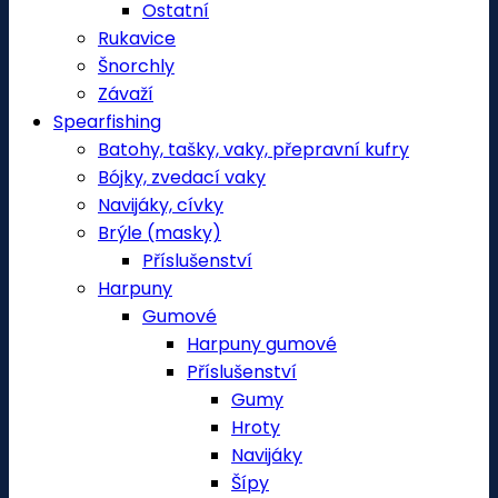
Ostatní
Rukavice
Šnorchly
Závaží
Spearfishing
Batohy, tašky, vaky, přepravní kufry
Bójky, zvedací vaky
Navijáky, cívky
Brýle (masky)
Příslušenství
Harpuny
Gumové
Harpuny gumové
Příslušenství
Gumy
Hroty
Navijáky
Šípy