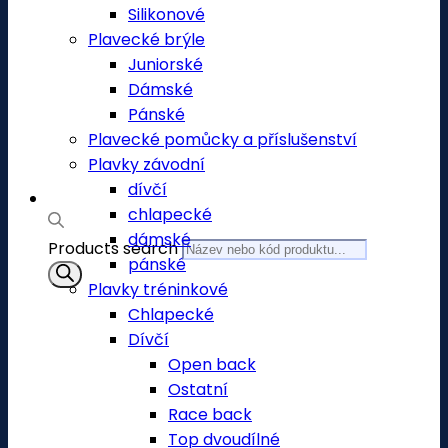
Silikonové
Plavecké brýle
Juniorské
Dámské
Pánské
Plavecké pomůcky a příslušenství
Plavky závodní
dívčí
chlapecké
dámské
Products search
pánské
Plavky tréninkové
Chlapecké
Dívčí
Open back
Ostatní
Race back
Top dvoudílné