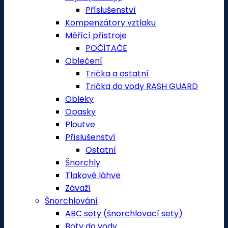
Příslušenství
Kompenzátory vztlaku
Měřící přístroje
POČÍTAČE
Oblečení
Trička a ostatní
Trička do vody RASH GUARD
Obleky
Opasky
Ploutve
Příslušenství
Ostatní
Šnorchly
Tlakové láhve
Závaží
Šnorchlování
ABC sety (šnorchlovací sety)
Boty do vody