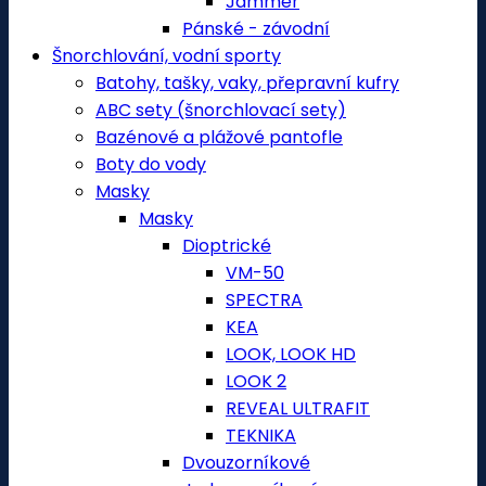
Jammer
Pánské - závodní
Šnorchlování, vodní sporty
Batohy, tašky, vaky, přepravní kufry
ABC sety (šnorchlovací sety)
Bazénové a plážové pantofle
Boty do vody
Masky
Masky
Dioptrické
VM-50
SPECTRA
KEA
LOOK, LOOK HD
LOOK 2
REVEAL ULTRAFIT
TEKNIKA
Dvouzorníkové