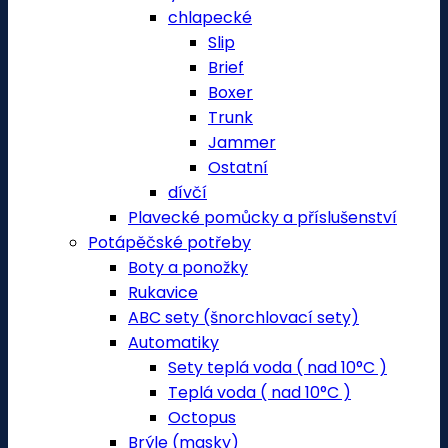
chlapecké
Slip
Brief
Boxer
Trunk
Jammer
Ostatní
dívčí
Plavecké pomůcky a příslušenství
Potápěčské potřeby
Boty a ponožky
Rukavice
ABC sety (šnorchlovací sety)
Automatiky
Sety teplá voda ( nad 10°C )
Teplá voda ( nad 10°C )
Octopus
Brýle (masky)