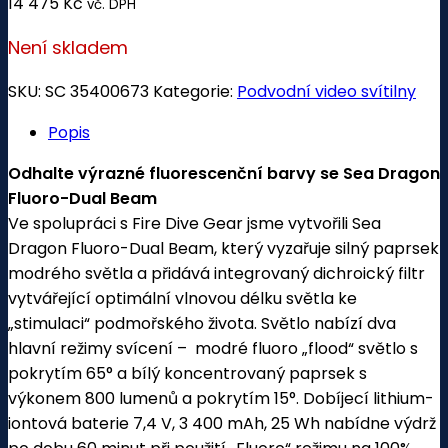
14 475
Kč
vč. DPH
Není skladem
SKU:
SC 35400673
Kategorie:
Podvodní video svítilny
Popis
Odhalte výrazné fluorescenční barvy
se Sea Dragon
Fluoro-Dual Beam
Ve spolupráci s Fire Dive Gear jsme vytvořili Sea
Dragon Fluoro-Dual Beam, který vyzařuje silný paprsek
modrého světla a přidává integrovaný dichroický filtr
vytvářející optimální vlnovou délku světla ke
„stimulaci“ podmořského života.
Světlo nabízí dva
hlavní režimy svícení – modré fluoro „flood“ světlo s
pokrytím 65° a bílý koncentrovaný paprsek s
výkonem 800 lumenů a pokrytím 15°.
Dobíjecí lithium-
iontová baterie 7,4 V, 3 400 mAh, 25 Wh nabídne výdrž