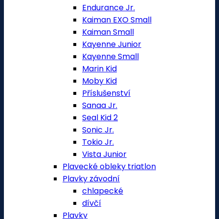
Endurance Jr.
Kaiman EXO Small
Kaiman Small
Kayenne Junior
Kayenne Small
Marin Kid
Moby Kid
Příslušenství
Sanaa Jr.
Seal Kid 2
Sonic Jr.
Tokio Jr.
Vista Junior
Plavecké obleky triatlon
Plavky závodní
chlapecké
dívčí
Plavky