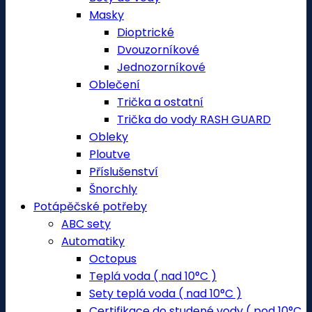
Masky
Dioptrické
Dvouzorníkové
Jednozorníkové
Oblečení
Trička a ostatní
Trička do vody RASH GUARD
Obleky
Ploutve
Příslušenství
Šnorchly
Potápěčské potřeby
ABC sety
Automatiky
Octopus
Teplá voda ( nad 10°C )
Sety teplá voda ( nad 10°C )
Certifikace do studené vody ( pod 10°C