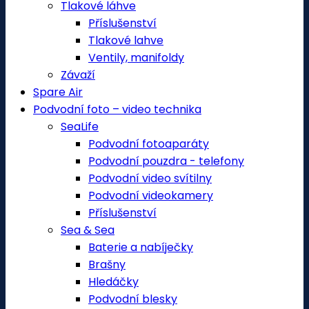
Tlakové láhve
Příslušenství
Tlakové lahve
Ventily, manifoldy
Závaží
Spare Air
Podvodní foto – video technika
SeaLife
Podvodní fotoaparáty
Podvodní pouzdra - telefony
Podvodní video svítilny
Podvodní videokamery
Příslušenství
Sea & Sea
Baterie a nabíječky
Brašny
Hledáčky
Podvodní blesky