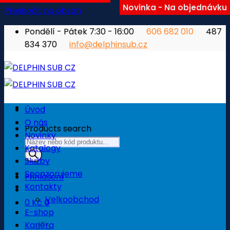
Novinka - Na objednávku
Přeskočit na obsah
Pondělí - Pátek 7:30 - 16:00
606 682 010
487
834 370
info@delphinsub.cz
Úvod
O nás
Products search
Novinky
Katalogy
Služby
Sponzorujeme
Přihlášení
Kontakty
Velkoobchod
0
Kč
0
E-shop
Košík
Kariéra