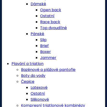
Dámské
Open back
Ostatní
Race back
Top dvoudílné
Pánské
Slip
Brief
Boxer
Jammer
Plavání a triatlon
Bazénové a plážové pantofle
Boty do vody
Čepice
Latexové
Ostatní
Silikonové
Kompresní triatlonové kombinézy