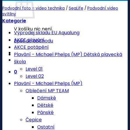
Podvodní foto – video technika
/
SeaLife
/
Podvodní video
svítilny
Kategorie
V košíku nic není.
Výprodej skladu EU Aqualung
AKCE plavání
Zpět do obchodu
AKCE potápění
Plavání - Michael Phelps (MP) Dětská plavecká
škola
Level 01
0
Level 02
Plavání - Michael Phelps (MP)
Oblečení MP TEAM
Dámské
Dětské
Pánské
Čepice
Ostatní