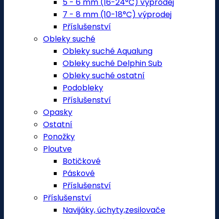
5 - 6 mm (16-24°C) výprodej
7 - 8 mm (10-18°C) výprodej
Příslušenství
Obleky suché
Obleky suché Aqualung
Obleky suché Delphin Sub
Obleky suché ostatní
Podobleky
Příslušenství
Opasky
Ostatní
Ponožky
Ploutve
Botičkové
Páskové
Příslušenství
Příslušenství
Navijáky, úchyty,zesilovače