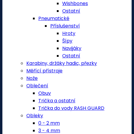
Wishbones
Ostatní
Pneumatické
Příslušenství
Hroty
Šípy
Navijáky
Ostatní
Karabiny, držáky hadic, přezky
Měřící přístroje
Nože
Oblečení
Obuv
Trička a ostatní
Trička do vody RASH GUARD
Obleky
0 - 2 mm
3 - 4 mm