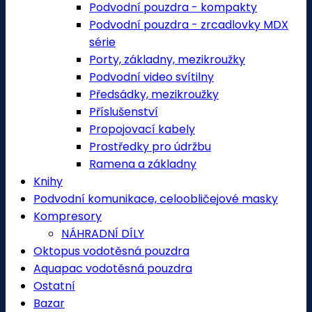
Podvodní pouzdra - kompakty
Podvodní pouzdra - zrcadlovky MDX
série
Porty, základny, mezikroužky
Podvodní video svítilny
Předsádky, mezikroužky
Příslušenství
Propojovací kabely
Prostředky pro údržbu
Ramena a základny
Knihy
Podvodní komunikace, celoobličejové masky
Kompresory
NÁHRADNÍ DÍLY
Oktopus vodotěsná pouzdra
Aquapac vodotěsná pouzdra
Ostatní
Bazar