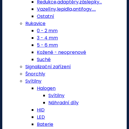
Redukce,adaptéry,záslepky...
Vazelíny,lepidla,antifogy.....
Ostatní
Rukavice
0 - 2 mm
3 - 4 mm
5 - 6 mm
Kožené - neoprenové
Suché
Signalizační zařízení
Šnorchly
Svítilny
Halogen
Svítilny
Náhradní díly
HID
LED
Baterie