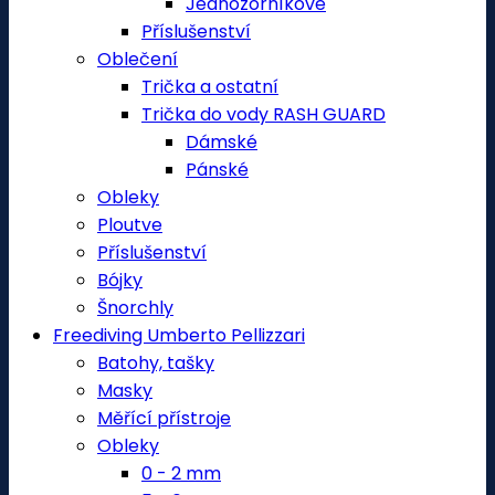
Jednozorníkové
Příslušenství
Oblečení
Trička a ostatní
Trička do vody RASH GUARD
Dámské
Pánské
Obleky
Ploutve
Příslušenství
Bójky
Šnorchly
Freediving Umberto Pellizzari
Batohy, tašky
Masky
Měřící přístroje
Obleky
0 - 2 mm