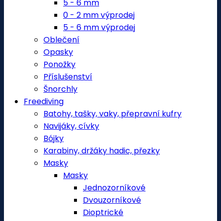
5 - 6 mm
0 - 2 mm výprodej
5 - 6 mm výprodej
Oblečení
Opasky
Ponožky
Příslušenství
Šnorchly
Freediving
Batohy, tašky, vaky, přepravní kufry
Navijáky, cívky
Bójky
Karabiny, držáky hadic, přezky
Masky
Masky
Jednozorníkové
Dvouzorníkové
Dioptrické