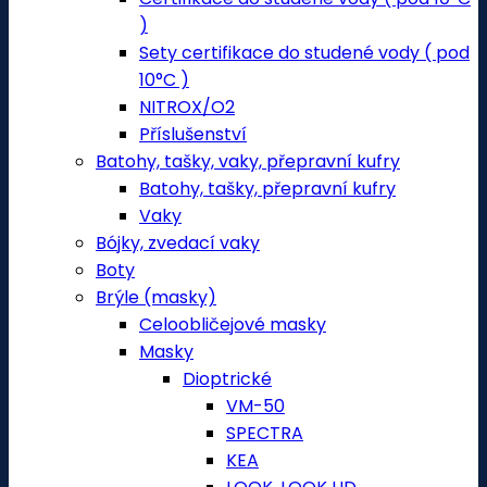
)
Sety certifikace do studené vody ( pod
10°C )
NITROX/O2
Příslušenství
Batohy, tašky, vaky, přepravní kufry
Batohy, tašky, přepravní kufry
Vaky
Bójky, zvedací vaky
Boty
Brýle (masky)
Celoobličejové masky
Masky
Dioptrické
VM-50
SPECTRA
KEA