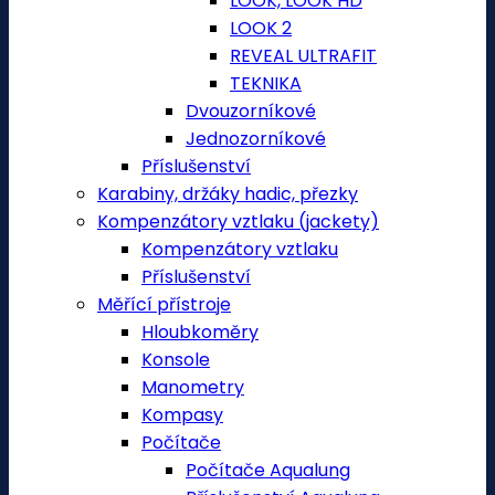
LOOK, LOOK HD
LOOK 2
REVEAL ULTRAFIT
TEKNIKA
Dvouzorníkové
Jednozorníkové
Příslušenství
Karabiny, držáky hadic, přezky
Kompenzátory vztlaku (jackety)
Kompenzátory vztlaku
Příslušenství
Měřící přístroje
Hloubkoměry
Konsole
Manometry
Kompasy
Počítače
Počítače Aqualung