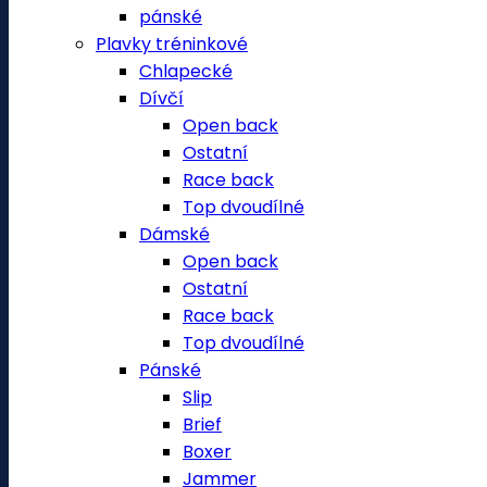
pánské
Plavky tréninkové
Chlapecké
Dívčí
Open back
Ostatní
Race back
Top dvoudílné
Dámské
Open back
Ostatní
Race back
Top dvoudílné
Pánské
Slip
Brief
Boxer
Jammer