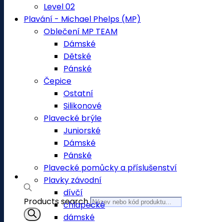
Level 02
Plavání - Michael Phelps (MP)
Oblečení MP TEAM
Dámské
Dětské
Pánské
Čepice
Ostatní
Silikonové
Plavecké brýle
Juniorské
Dámské
Pánské
Plavecké pomůcky a příslušenství
Plavky závodní
dívčí
Products search
chlapecké
dámské