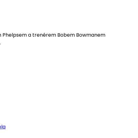
elem Phelpsem a trenérem Bobem Bowmanem
.
ola