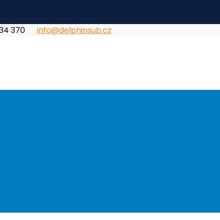
834 370
info@delphinsub.cz