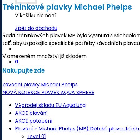
Tréninkové plavky Michael Phelps
V košíku nic není.
Zpět do obchodu
Řada tréninkových plavek MP byla vyvinuta s Micha
tak, aby uspokojila specifické potřeby závodních plavců
V omezeném množství již skladem.
0
Nakupujte zde
Závodní plavky Michael Phelps
NOVÁ KOLEKCE PLAVEK AQUA SPHERE
Výprodej skladu EU Aqualung
AKCE plavání
AKCE potápění
Plavání - Michael Phelps (MP) Dětská plavecká šk
Level 01