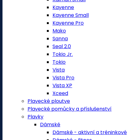
Kayenne
Kayenne Small
Kayenne Pro
Mako
Sanna
Seal 2.0
Tokio Jr.
Tokio
Vista
Vista Pro
Vista XP
Xceed
Plavecké ploutve
Plavecké pomůcky a příslušenství
Plavky
Dámské
Dámské - aktivní a tréninkové