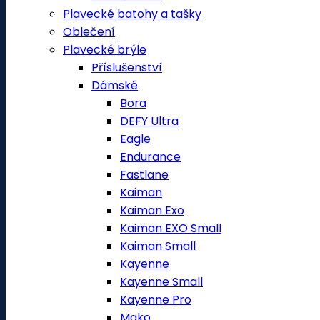
Plavecké batohy a tašky
Oblečení
Plavecké brýle
Příslušenství
Dámské
Bora
DEFY Ultra
Eagle
Endurance
Fastlane
Kaiman
Kaiman Exo
Kaiman EXO Small
Kaiman Small
Kayenne
Kayenne Small
Kayenne Pro
Mako