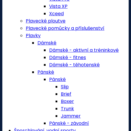
Vista XP
Xceed
Plavecké ploutve
Plavecké pomůcky a příslušenství
Plavky
Dámské
Dámské - aktivní a tréninkové
Dámské - fitnes
Dámské - těhotenské
Pánské
Pánské
Slip
Brief
Boxer
Trunk
Jammer
Pánské - závodní
Šnorchlování, vodní sporty