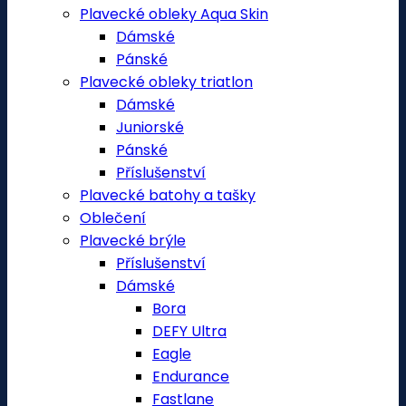
Plavecké obleky Aqua Skin
Dámské
Pánské
Plavecké obleky triatlon
Dámské
Juniorské
Pánské
Příslušenství
Plavecké batohy a tašky
Oblečení
Plavecké brýle
Příslušenství
Dámské
Bora
DEFY Ultra
Eagle
Endurance
Fastlane