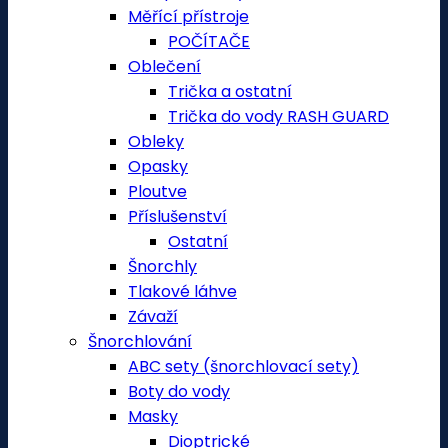
Měřící přístroje
POČÍTAČE
Oblečení
Trička a ostatní
Trička do vody RASH GUARD
Obleky
Opasky
Ploutve
Příslušenství
Ostatní
Šnorchly
Tlakové láhve
Závaží
Šnorchlování
ABC sety (šnorchlovací sety)
Boty do vody
Masky
Dioptrické