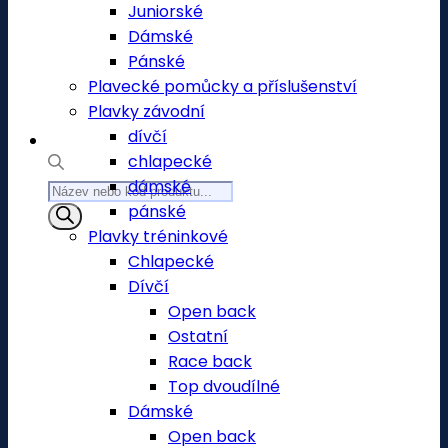
Juniorské
Dámské
Pánské
Plavecké pomůcky a příslušenství
Plavky závodní
dívčí
chlapecké
dámské
Products
pánské
search
Plavky tréninkové
Chlapecké
Dívčí
Open back
Ostatní
Race back
Top dvoudílné
Dámské
Open back