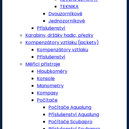
TEKNIKA
Dvouzorníkové
Jednozorníkové
Příslušenství
Karabiny, držáky hadic, přezky
Kompenzátory vztlaku (jackety)
Kompenzátory vztlaku
Příslušenství
Měřící přístroje
Hloubkoměry
Konsole
Manometry
Kompasy
Počítače
Počítače Aqualung
Příslušenství Aqualung
Počítače Scubapro
Příslušenství Scubapro