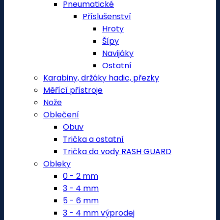
Pneumatické
Příslušenství
Hroty
Šípy
Navijáky
Ostatní
Karabiny, držáky hadic, přezky
Měřící přístroje
Nože
Oblečení
Obuv
Trička a ostatní
Trička do vody RASH GUARD
Obleky
0 - 2 mm
3 - 4 mm
5 - 6 mm
3 - 4 mm výprodej