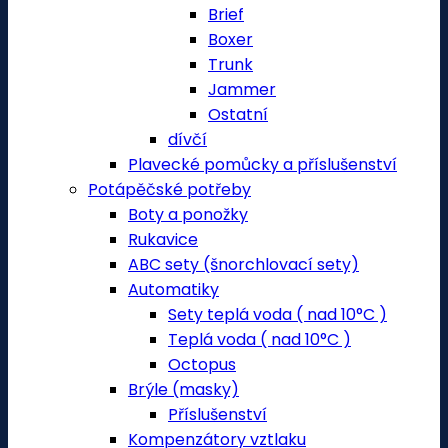
Brief
Boxer
Trunk
Jammer
Ostatní
dívčí
Plavecké pomůcky a příslušenství
Potápěčské potřeby
Boty a ponožky
Rukavice
ABC sety (šnorchlovací sety)
Automatiky
Sety teplá voda ( nad 10°C )
Teplá voda ( nad 10°C )
Octopus
Brýle (masky)
Příslušenství
Kompenzátory vztlaku