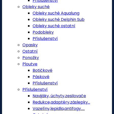
Příslušenství
Obleky suché
Obleky suché Aqualung
Obleky suché Delphin Sub
Obleky suché ostatní
Podobleky
Příslušenství
Opasky
Ostatní
Ponožky
Ploutve
Botičkové
Páskové
Příslušenství
Příslušenství
Navijáky, úchyty,zesilovače
Redukce,adaptéry,záslepky...
Vazelíny,lepidla,antifogy.....