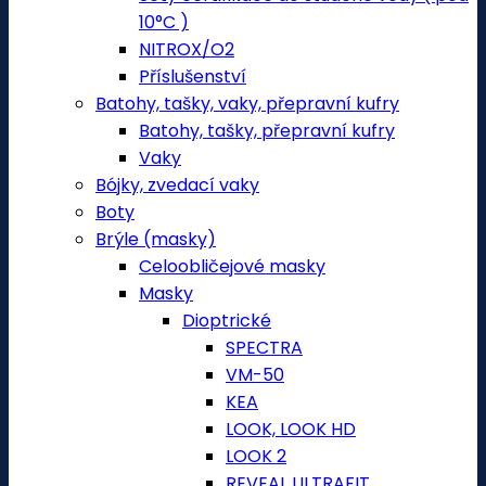
10°C )
NITROX/O2
Příslušenství
Batohy, tašky, vaky, přepravní kufry
Batohy, tašky, přepravní kufry
Vaky
Bójky, zvedací vaky
Boty
Brýle (masky)
Celoobličejové masky
Masky
Dioptrické
SPECTRA
VM-50
KEA
LOOK, LOOK HD
LOOK 2
REVEAL ULTRAFIT