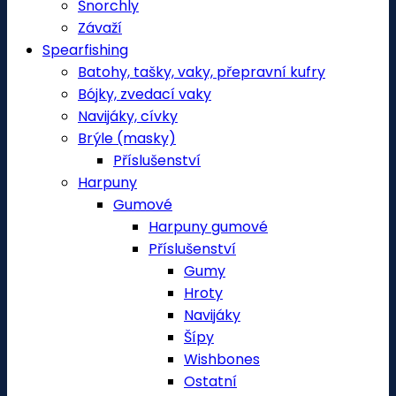
Šnorchly
Závaží
Spearfishing
Batohy, tašky, vaky, přepravní kufry
Bójky, zvedací vaky
Navijáky, cívky
Brýle (masky)
Příslušenství
Harpuny
Gumové
Harpuny gumové
Příslušenství
Gumy
Hroty
Navijáky
Šípy
Wishbones
Ostatní