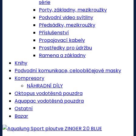
série
Porty, základny, mezikroužky
Podvodní video svítilny
Předsádky, mezikroužky
Příslušenství
Propojovací kabely
Prostředky pro údržbu
Ramena a základny
Knihy
Podvodní komunikace, celoobličejové masky
Kompresory
NÁHRADNÍ DÍLY
Oktopus vodotěsná pouzdra
Aquapac vodotěsná pouzdra
Ostatní
Bazar