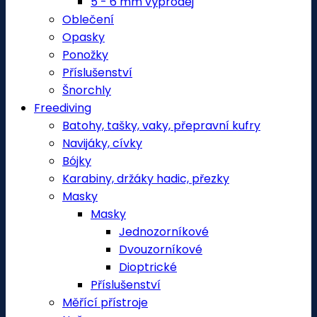
5 - 6 mm výprodej
Oblečení
Opasky
Ponožky
Příslušenství
Šnorchly
Freediving
Batohy, tašky, vaky, přepravní kufry
Navijáky, cívky
Bójky
Karabiny, držáky hadic, přezky
Masky
Masky
Jednozorníkové
Dvouzorníkové
Dioptrické
Příslušenství
Měřící přístroje