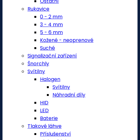
Ostatní
Rukavice
0 - 2 mm
3 - 4 mm
5 - 6 mm
Kožené - neoprenové
Suché
Signalizační zařízení
Šnorchly
Svítilny
Halogen
Svítilny
Náhradní díly
HID
LED
Baterie
Tlakové láhve
Příslušenství