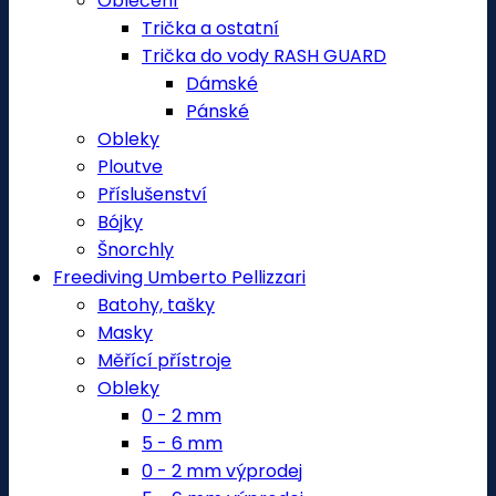
Oblečení
Trička a ostatní
Trička do vody RASH GUARD
Dámské
Pánské
Obleky
Ploutve
Příslušenství
Bójky
Šnorchly
Freediving Umberto Pellizzari
Batohy, tašky
Masky
Měřící přístroje
Obleky
0 - 2 mm
5 - 6 mm
0 - 2 mm výprodej