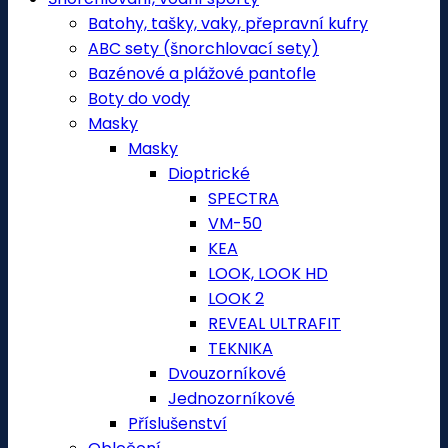
Batohy, tašky, vaky, přepravní kufry
ABC sety (šnorchlovací sety)
Bazénové a plážové pantofle
Boty do vody
Masky
Masky
Dioptrické
SPECTRA
VM-50
KEA
LOOK, LOOK HD
LOOK 2
REVEAL ULTRAFIT
TEKNIKA
Dvouzorníkové
Jednozorníkové
Příslušenství