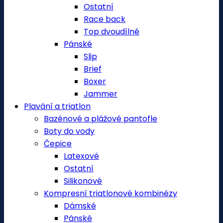
Ostatní
Race back
Top dvoudílné
Pánské
Slip
Brief
Boxer
Jammer
Plavání a triatlon
Bazénové a plážové pantofle
Boty do vody
Čepice
Latexové
Ostatní
Silikonové
Kompresní triatlonové kombinézy
Dámské
Pánské