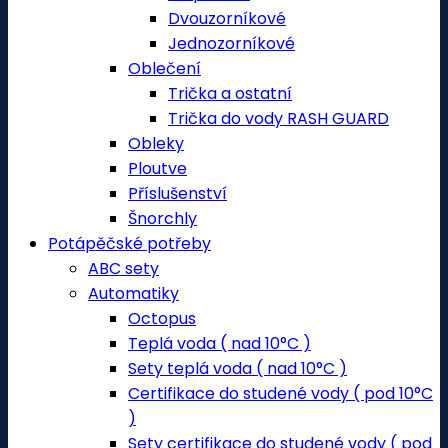
Dvouzorníkové
Jednozorníkové
Oblečení
Trička a ostatní
Trička do vody RASH GUARD
Obleky
Ploutve
Příslušenství
Šnorchly
Potápěčské potřeby
ABC sety
Automatiky
Octopus
Teplá voda ( nad 10°C )
Sety teplá voda ( nad 10°C )
Certifikace do studené vody ( pod 10°C
)
Sety certifikace do studené vody ( pod