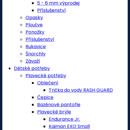
5 - 6 mm výprodej
Příslušenství
Opasky
Ploutve
Ponožky
Příslušenství
Rukavice
Šnorchly
Závaží
Dětské potřeby
Plavecké potřeby
Oblečení
Trička do vody RASH GUARD
Čepice
Bazénové pantofle
Plavecké brýle
Endurance Jr.
Kaiman EXO Small