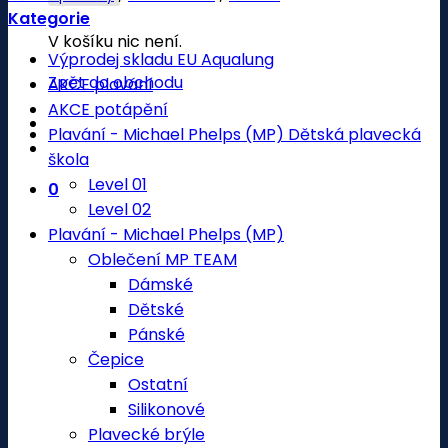
Kategorie
V košíku nic není.
Výprodej skladu EU Aqualung
Zpět do obchodu
AKCE plavání
AKCE potápění
Plavání - Michael Phelps (MP) Dětská plavecká
škola
Level 01
0
Level 02
Plavání - Michael Phelps (MP)
Oblečení MP TEAM
Dámské
Dětské
Pánské
Čepice
Ostatní
Silikonové
Plavecké brýle